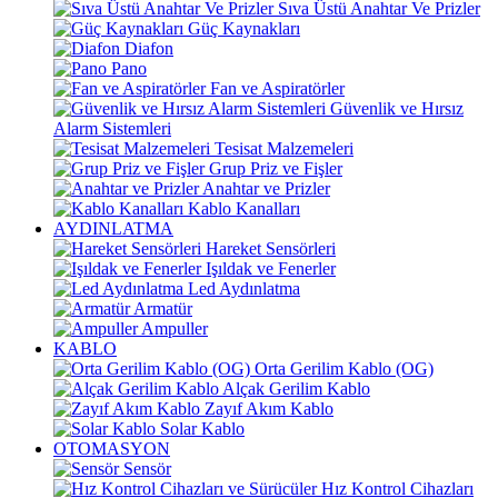
Sıva Üstü Anahtar Ve Prizler
Güç Kaynakları
Diafon
Pano
Fan ve Aspiratörler
Güvenlik ve Hırsız
Alarm Sistemleri
Tesisat Malzemeleri
Grup Priz ve Fişler
Anahtar ve Prizler
Kablo Kanalları
AYDINLATMA
Hareket Sensörleri
Işıldak ve Fenerler
Led Aydınlatma
Armatür
Ampuller
KABLO
Orta Gerilim Kablo (OG)
Alçak Gerilim Kablo
Zayıf Akım Kablo
Solar Kablo
OTOMASYON
Sensör
Hız Kontrol Cihazları