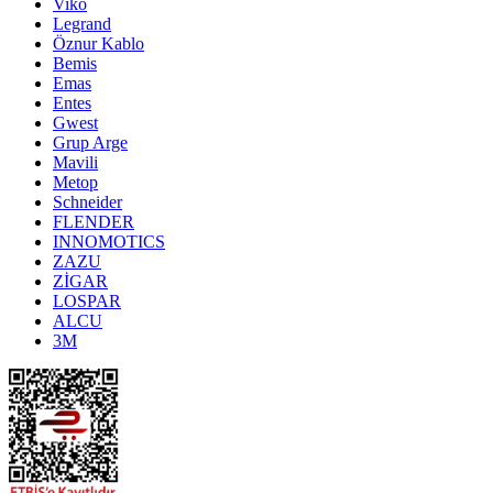
Viko
Legrand
Öznur Kablo
Bemis
Emas
Entes
Gwest
Grup Arge
Mavili
Metop
Schneider
FLENDER
INNOMOTICS
ZAZU
ZİGAR
LOSPAR
ALCU
3M