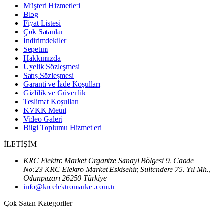
Müşteri Hizmetleri
Blog
Fiyat Listesi
Çok Satanlar
İndirimdekiler
Sepetim
Hakkımızda
Üyelik Sözleşmesi
Satış Sözleşmesi
Garanti ve İade Koşulları
Gizlilik ve Güvenlik
Teslimat Koşulları
KVKK Metni
Video Galeri
Bilgi Toplumu Hizmetleri
İLETİŞİM
KRC Elektro Market Organize Sanayi Bölgesi 9. Cadde
No:23 KRC Elektro Market Eskişehir, Sultandere 75. Yıl Mh.,
Odunpazarı 26250 Türkiye
info@krcelektromarket.com.tr
Çok Satan Kategoriler