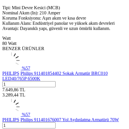
Tipi: Mini Devre Kesici (MCB)
Nominal Akım (In): 210 Amper
Koruma Fonksiyonu: Aşırı akım ve kısa devre
Kullanım Alanı: Endüstriyel panolar ve yüksek akım devreleri
Avantajı: Dayanıklı yapı, güvenli ve uzun ömürlü kullanım.
Watt
80 Watt
BENZER ÜRÜNLER
%
57
PHILIPS
Philips 911401854402 Sokak Armatür BRC010
LED40/765P 6500K
7.649,86
TL
3.289,44
TL
%
57
PHILIPS
Philips 911401676007 Yol Aydınlatma Armatürü 70W