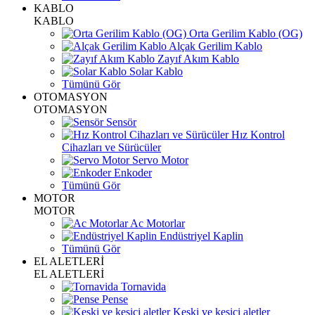
KABLO
KABLO
Orta Gerilim Kablo (OG)
Alçak Gerilim Kablo
Zayıf Akım Kablo
Solar Kablo
Tümünü Gör
OTOMASYON
OTOMASYON
Sensör
Hız Kontrol
Cihazları ve Sürücüler
Servo Motor
Enkoder
Tümünü Gör
MOTOR
MOTOR
Ac Motorlar
Endüstriyel Kaplin
Tümünü Gör
EL ALETLERİ
EL ALETLERİ
Tornavida
Pense
Keski ve kesici aletler