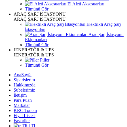
El Aleti Aksesuarları
Tümünü Gör
ARAÇ ŞARJ İSTASYONU
ARAÇ ŞARJ İSTASYONU
Elektrikli Araç Şarj
İstasyonları
Araç Şarj İstasyonu
Ekipmanları
Tümünü Gör
JENERATÖR & UPS
JENERATÖR & UPS
Piller
Tümünü Gör
AnaSayfa
Siparişlerim
Hakkımızda
Şubelerimiz
İletişim
Para Puan
Markalar
KRC Toptan
Fiyat Listesi
Favoriler
TR | TL