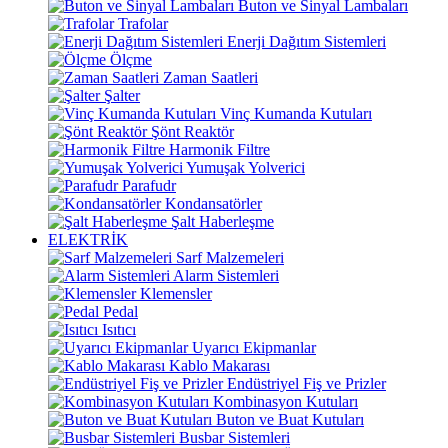
Buton ve Sinyal Lambaları
Trafolar
Enerji Dağıtım Sistemleri
Ölçme
Zaman Saatleri
Şalter
Vinç Kumanda Kutuları
Şönt Reaktör
Harmonik Filtre
Yumuşak Yolverici
Parafudr
Kondansatörler
Şalt Haberleşme
ELEKTRİK
Sarf Malzemeleri
Alarm Sistemleri
Klemensler
Pedal
Isıtıcı
Uyarıcı Ekipmanlar
Kablo Makarası
Endüstriyel Fiş ve Prizler
Kombinasyon Kutuları
Buton ve Buat Kutuları
Busbar Sistemleri