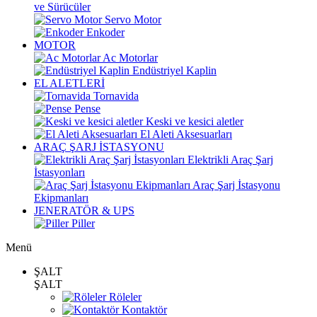
ve Sürücüler
Servo Motor
Enkoder
MOTOR
Ac Motorlar
Endüstriyel Kaplin
EL ALETLERİ
Tornavida
Pense
Keski ve kesici aletler
El Aleti Aksesuarları
ARAÇ ŞARJ İSTASYONU
Elektrikli Araç Şarj
İstasyonları
Araç Şarj İstasyonu
Ekipmanları
JENERATÖR & UPS
Piller
Menü
ŞALT
ŞALT
Röleler
Kontaktör