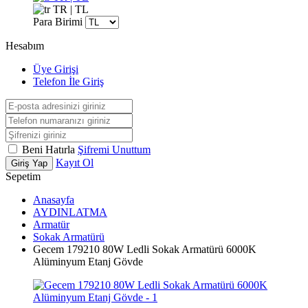
TR | TL
Para Birimi
Hesabım
Üye Girişi
Telefon İle Giriş
Beni Hatırla
Şifremi Unuttum
Kayıt Ol
Giriş Yap
Sepetim
Anasayfa
AYDINLATMA
Armatür
Sokak Armatürü
Gecem 179210 80W Ledli Sokak Armatürü 6000K
Alüminyum Etanj Gövde