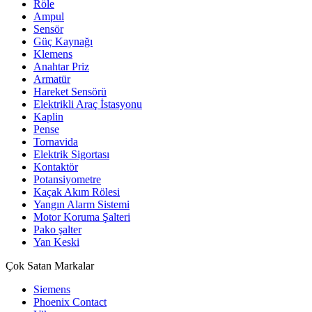
Röle
Ampul
Sensör
Güç Kaynağı
Klemens
Anahtar Priz
Armatür
Hareket Sensörü
Elektrikli Araç İstasyonu
Kaplin
Pense
Tornavida
Elektrik Sigortası
Kontaktör
Potansiyometre
Kaçak Akım Rölesi
Yangın Alarm Sistemi
Motor Koruma Şalteri
Pako şalter
Yan Keski
Çok Satan Markalar
Siemens
Phoenix Contact