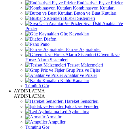
Endüstriyel Fiş ve Prizler
Kombinasyon Kutuları
Buton ve Buat Kutuları
Busbar Sistemleri
Sıva Üstü Anahtar Ve
Prizler
Güç Kaynakları
Diafon
Pano
Fan ve Aspiratörler
Güvenlik ve
Hırsız Alarm Sistemleri
Tesisat Malzemeleri
Grup Priz ve Fişler
Anahtar ve Prizler
Kablo Kanalları
Tümünü Gör
AYDINLATMA
AYDINLATMA
Hareket Sensörleri
Işıldak ve Fenerler
Led Aydınlatma
Armatür
Ampuller
Tümünü Gör