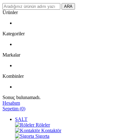
ARA
Ürünler
Kategoriler
Markalar
Kombinler
Sonuç bulunamadı.
Hesabım
Sepetim
(
0
)
ŞALT
Röleler
Kontaktör
Sigorta