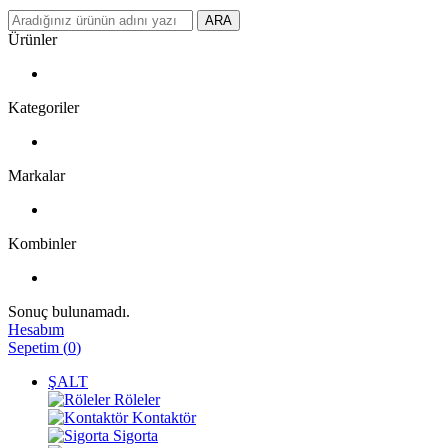
ARA
Ürünler
Kategoriler
Markalar
Kombinler
Sonuç bulunamadı.
Hesabım
Sepetim
(
0
)
ŞALT
Röleler
Kontaktör
Sigorta