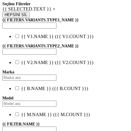
Seçilen Filtreler
{{ SELECTED.TEXT }} ×
HEPSİNİ SİL
{{ FILTERS.VARIANTS.TYPE1_NAME }}
{{ V1.NAME }}
({{ V1.COUNT }})
{{ FILTERS.VARIANTS.TYPE2_NAME }}
{{ V2.NAME }}
({{ V2.COUNT }})
Marka
{{ B.NAME }}
({{ B.COUNT }})
Model
{{ M.NAME }}
({{ M.COUNT }})
{{ FILTER.NAME }}