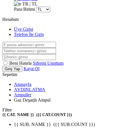
TR | TL
Para Birimi
Hesabım
Üye Girişi
Telefon İle Giriş
Beni Hatırla
Şifremi Unuttum
Kayıt Ol
Giriş Yap
Sepetim
Anasayfa
AYDINLATMA
Ampuller
Gaz Deşarjlı Ampul
Filtre
{{ CAT. NAME }}
({{ CAT.COUNT }})
{{ SUB. NAME }}
({{ SUB.COUNT }})