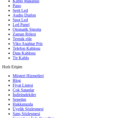
Kablo Makarası
Pano
Şerit Led
Audio Diafon
Spot Led
Led Panel
Otomatik Sigorta
Zaman Rölesi
Termik röle
Viko Anahtar Priz
Telefon Kablosu
Data Kablosu
Ttr Kablo
Hızlı Erişim
Müşteri Hizmetleri
Blog
Fiyat Listesi
Çok Satanlar
İndirimdekiler
Sepetim
Hakkımızda
Üyelik Sözleşmesi
Satış Sözleşmesi