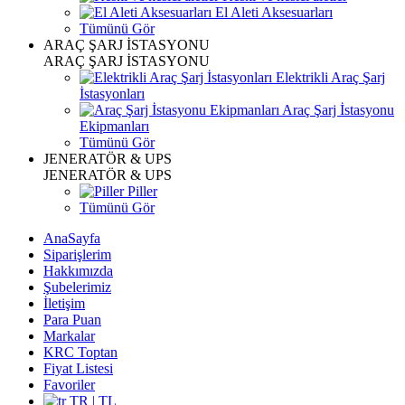
El Aleti Aksesuarları
Tümünü Gör
ARAÇ ŞARJ İSTASYONU
ARAÇ ŞARJ İSTASYONU
Elektrikli Araç Şarj
İstasyonları
Araç Şarj İstasyonu
Ekipmanları
Tümünü Gör
JENERATÖR & UPS
JENERATÖR & UPS
Piller
Tümünü Gör
AnaSayfa
Siparişlerim
Hakkımızda
Şubelerimiz
İletişim
Para Puan
Markalar
KRC Toptan
Fiyat Listesi
Favoriler
TR | TL