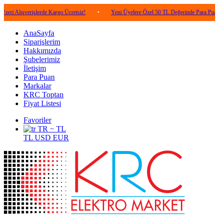
verişlerde Kargo Ücretsiz!
•
Yeni Üyelere Özel 50 TL Değerinde Para Puan!
•
AnaSayfa
Siparişlerim
Hakkımızda
Şubelerimiz
İletişim
Para Puan
Markalar
KRC Toptan
Fiyat Listesi
Favoriler
TR − TL
TL
USD
EUR