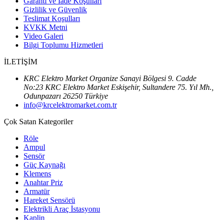
Garanti ve İade Koşulları
Gizlilik ve Güvenlik
Teslimat Koşulları
KVKK Metni
Video Galeri
Bilgi Toplumu Hizmetleri
İLETİŞİM
KRC Elektro Market Organize Sanayi Bölgesi 9. Cadde
No:23 KRC Elektro Market Eskişehir, Sultandere 75. Yıl Mh.,
Odunpazarı 26250 Türkiye
info@krcelektromarket.com.tr
Çok Satan Kategoriler
Röle
Ampul
Sensör
Güç Kaynağı
Klemens
Anahtar Priz
Armatür
Hareket Sensörü
Elektrikli Araç İstasyonu
Kaplin