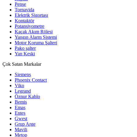
Pense
Tornavida
Elektrik Sigortası
Kontaktör
Potansiyometre
Kaçak Akım Rölesi
Yangın Alarm Sistemi
Motor Koruma Şalteri
Pako şalter
Yan Keski
Çok Satan Markalar
Siemens
Phoenix Contact
Viko
Legrand
Öznur Kablo
Bemis
Emas
Entes
Gwest
Grup Arge
Mavili
Metop