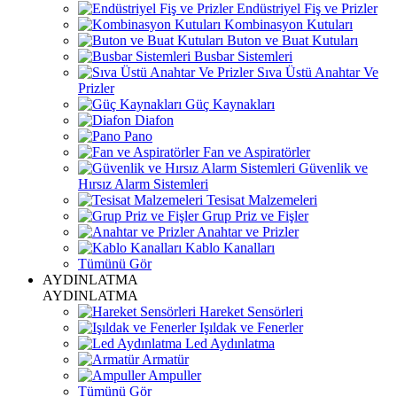
Endüstriyel Fiş ve Prizler
Kombinasyon Kutuları
Buton ve Buat Kutuları
Busbar Sistemleri
Sıva Üstü Anahtar Ve
Prizler
Güç Kaynakları
Diafon
Pano
Fan ve Aspiratörler
Güvenlik ve
Hırsız Alarm Sistemleri
Tesisat Malzemeleri
Grup Priz ve Fişler
Anahtar ve Prizler
Kablo Kanalları
Tümünü Gör
AYDINLATMA
AYDINLATMA
Hareket Sensörleri
Işıldak ve Fenerler
Led Aydınlatma
Armatür
Ampuller
Tümünü Gör