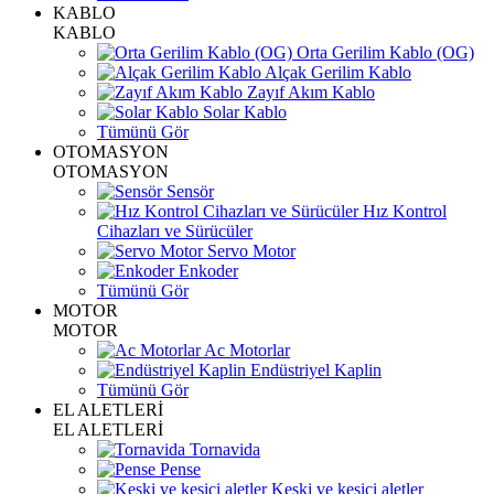
KABLO
KABLO
Orta Gerilim Kablo (OG)
Alçak Gerilim Kablo
Zayıf Akım Kablo
Solar Kablo
Tümünü Gör
OTOMASYON
OTOMASYON
Sensör
Hız Kontrol
Cihazları ve Sürücüler
Servo Motor
Enkoder
Tümünü Gör
MOTOR
MOTOR
Ac Motorlar
Endüstriyel Kaplin
Tümünü Gör
EL ALETLERİ
EL ALETLERİ
Tornavida
Pense
Keski ve kesici aletler