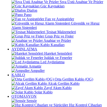
Sıva Üstü Anahtar Ve Prizler
Güç Kaynakları
Diafon
Pano
Fan ve Aspiratörler
Güvenlik ve Hırsız
Alarm Sistemleri
Tesisat Malzemeleri
Grup Priz ve Fişler
Anahtar ve Prizler
Kablo Kanalları
AYDINLATMA
Hareket Sensörleri
Işıldak ve Fenerler
Led Aydınlatma
Armatür
Ampuller
KABLO
Orta Gerilim Kablo (OG)
Alçak Gerilim Kablo
Zayıf Akım Kablo
Solar Kablo
OTOMASYON
Sensör
Hız Kontrol Cihazları