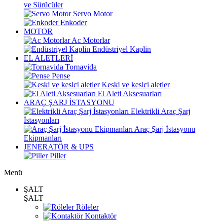
ve Sürücüler
Servo Motor
Enkoder
MOTOR
Ac Motorlar
Endüstriyel Kaplin
EL ALETLERİ
Tornavida
Pense
Keski ve kesici aletler
El Aleti Aksesuarları
ARAÇ ŞARJ İSTASYONU
Elektrikli Araç Şarj
İstasyonları
Araç Şarj İstasyonu
Ekipmanları
JENERATÖR & UPS
Piller
Menü
ŞALT
ŞALT
Röleler
Kontaktör