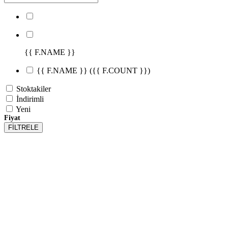
{{ F.NAME }}
{{ F.NAME }}
({{ F.COUNT }})
Stoktakiler
İndirimli
Yeni
Fiyat
FİLTRELE