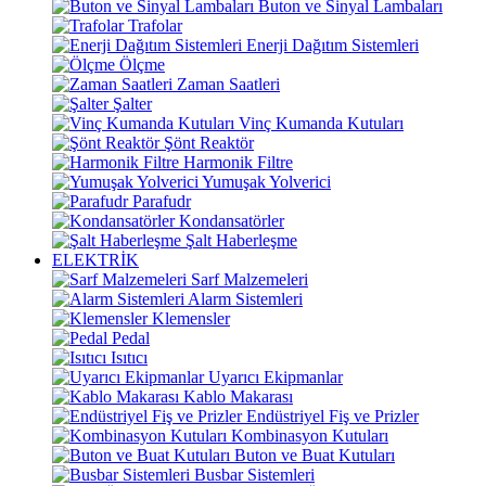
Buton ve Sinyal Lambaları
Trafolar
Enerji Dağıtım Sistemleri
Ölçme
Zaman Saatleri
Şalter
Vinç Kumanda Kutuları
Şönt Reaktör
Harmonik Filtre
Yumuşak Yolverici
Parafudr
Kondansatörler
Şalt Haberleşme
ELEKTRİK
Sarf Malzemeleri
Alarm Sistemleri
Klemensler
Pedal
Isıtıcı
Uyarıcı Ekipmanlar
Kablo Makarası
Endüstriyel Fiş ve Prizler
Kombinasyon Kutuları
Buton ve Buat Kutuları
Busbar Sistemleri