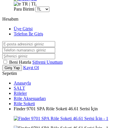
TR | TL
Para Birimi
Hesabım
Üye Girişi
Telefon İle Giriş
Beni Hatırla
Şifremi Unuttum
Kayıt Ol
Giriş Yap
Sepetim
Anasayfa
ŞALT
Röleler
Röle Aksesuarları
Röle Soketi
Finder 9701 SPA Röle Soketi 46.61 Serisi İçin