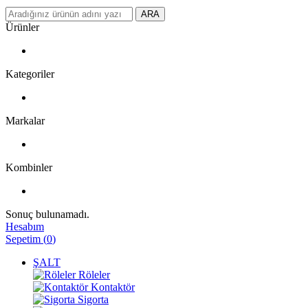
ARA
Ürünler
Kategoriler
Markalar
Kombinler
Sonuç bulunamadı.
Hesabım
Sepetim
(
0
)
ŞALT
Röleler
Kontaktör
Sigorta