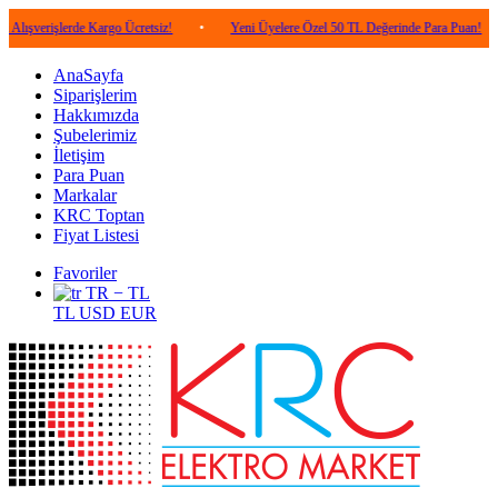
şlerde Kargo Ücretsiz!
•
Yeni Üyelere Özel 50 TL Değerinde Para Puan!
•
5.
AnaSayfa
Siparişlerim
Hakkımızda
Şubelerimiz
İletişim
Para Puan
Markalar
KRC Toptan
Fiyat Listesi
Favoriler
TR − TL
TL
USD
EUR