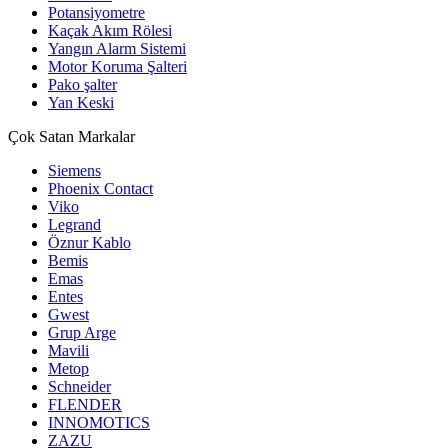
Potansiyometre
Kaçak Akım Rölesi
Yangın Alarm Sistemi
Motor Koruma Şalteri
Pako şalter
Yan Keski
Çok Satan Markalar
Siemens
Phoenix Contact
Viko
Legrand
Öznur Kablo
Bemis
Emas
Entes
Gwest
Grup Arge
Mavili
Metop
Schneider
FLENDER
INNOMOTICS
ZAZU