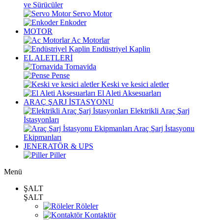
ve Sürücüler
Servo Motor
Enkoder
MOTOR
Ac Motorlar
Endüstriyel Kaplin
EL ALETLERİ
Tornavida
Pense
Keski ve kesici aletler
El Aleti Aksesuarları
ARAÇ ŞARJ İSTASYONU
Elektrikli Araç Şarj
İstasyonları
Araç Şarj İstasyonu
Ekipmanları
JENERATÖR & UPS
Piller
Menü
ŞALT
ŞALT
Röleler
Kontaktör