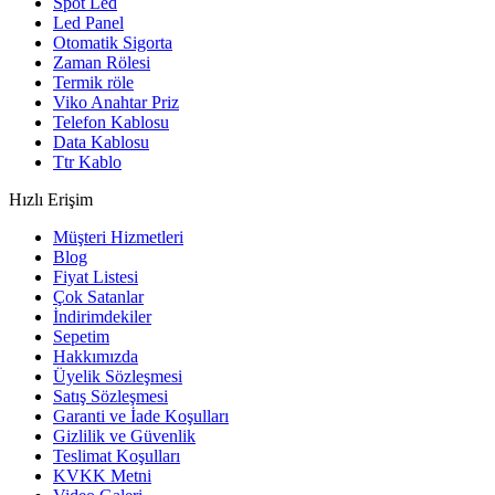
Spot Led
Led Panel
Otomatik Sigorta
Zaman Rölesi
Termik röle
Viko Anahtar Priz
Telefon Kablosu
Data Kablosu
Ttr Kablo
Hızlı Erişim
Müşteri Hizmetleri
Blog
Fiyat Listesi
Çok Satanlar
İndirimdekiler
Sepetim
Hakkımızda
Üyelik Sözleşmesi
Satış Sözleşmesi
Garanti ve İade Koşulları
Gizlilik ve Güvenlik
Teslimat Koşulları
KVKK Metni