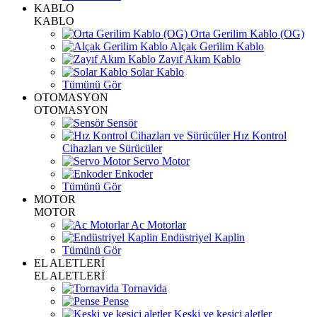
KABLO
KABLO
Orta Gerilim Kablo (OG)
Alçak Gerilim Kablo
Zayıf Akım Kablo
Solar Kablo
Tümünü Gör
OTOMASYON
OTOMASYON
Sensör
Hız Kontrol
Cihazları ve Sürücüler
Servo Motor
Enkoder
Tümünü Gör
MOTOR
MOTOR
Ac Motorlar
Endüstriyel Kaplin
Tümünü Gör
EL ALETLERİ
EL ALETLERİ
Tornavida
Pense
Keski ve kesici aletler