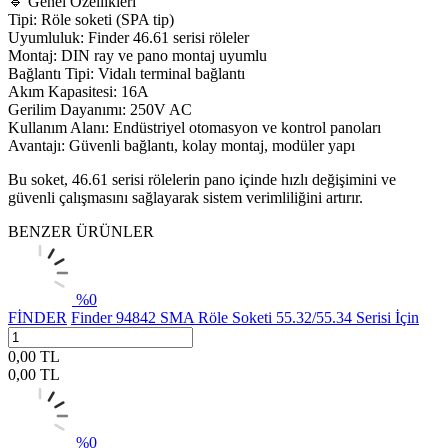
🔹 Genel Özellikleri
Tipi: Röle soketi (SPA tip)
Uyumluluk: Finder 46.61 serisi röleler
Montaj: DIN ray ve pano montaj uyumlu
Bağlantı Tipi: Vidalı terminal bağlantı
Akım Kapasitesi: 16A
Gerilim Dayanımı: 250V AC
Kullanım Alanı: Endüstriyel otomasyon ve kontrol panoları
Avantajı: Güvenli bağlantı, kolay montaj, modüler yapı
Bu soket, 46.61 serisi rölelerin pano içinde hızlı değişimini ve
güvenli çalışmasını sağlayarak sistem verimliliğini artırır.
BENZER ÜRÜNLER
%
0
FİNDER
Finder 94842 SMA Röle Soketi 55.32/55.34 Serisi İçin
0,00
TL
0,00
TL
%
0