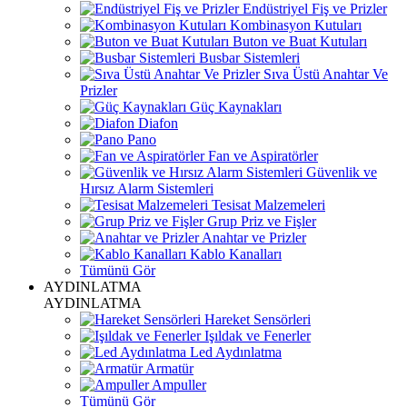
Endüstriyel Fiş ve Prizler
Kombinasyon Kutuları
Buton ve Buat Kutuları
Busbar Sistemleri
Sıva Üstü Anahtar Ve
Prizler
Güç Kaynakları
Diafon
Pano
Fan ve Aspiratörler
Güvenlik ve
Hırsız Alarm Sistemleri
Tesisat Malzemeleri
Grup Priz ve Fişler
Anahtar ve Prizler
Kablo Kanalları
Tümünü Gör
AYDINLATMA
AYDINLATMA
Hareket Sensörleri
Işıldak ve Fenerler
Led Aydınlatma
Armatür
Ampuller
Tümünü Gör