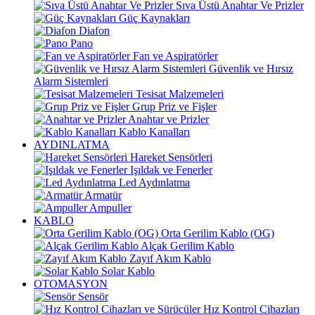
Sıva Üstü Anahtar Ve Prizler
Güç Kaynakları
Diafon
Pano
Fan ve Aspiratörler
Güvenlik ve Hırsız
Alarm Sistemleri
Tesisat Malzemeleri
Grup Priz ve Fişler
Anahtar ve Prizler
Kablo Kanalları
AYDINLATMA
Hareket Sensörleri
Işıldak ve Fenerler
Led Aydınlatma
Armatür
Ampuller
KABLO
Orta Gerilim Kablo (OG)
Alçak Gerilim Kablo
Zayıf Akım Kablo
Solar Kablo
OTOMASYON
Sensör
Hız Kontrol Cihazları