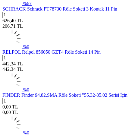
%
67
SCHRACK
Schrack PT78730 Röle Soketi 3 Kontak 11 Pin
626,40
TL
206,71
TL
%
0
RELPOL
Relpol 856050 GZT4 Röle Soketi 14 Pin
442,34
TL
442,34
TL
%
0
FİNDER
Finder 94.82.SMA Röle Soketi "55.32-85.02 Serisi İçin"
0,00
TL
0,00
TL
%
0