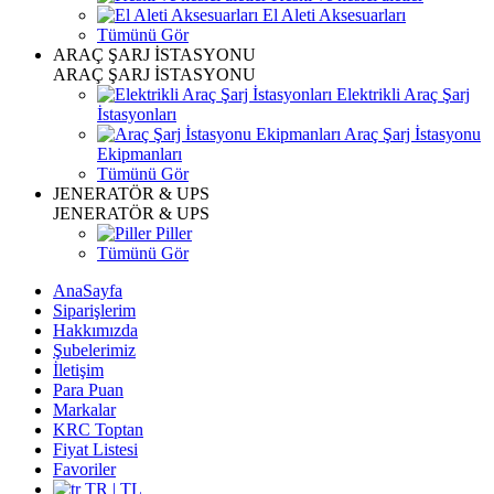
El Aleti Aksesuarları
Tümünü Gör
ARAÇ ŞARJ İSTASYONU
ARAÇ ŞARJ İSTASYONU
Elektrikli Araç Şarj
İstasyonları
Araç Şarj İstasyonu
Ekipmanları
Tümünü Gör
JENERATÖR & UPS
JENERATÖR & UPS
Piller
Tümünü Gör
AnaSayfa
Siparişlerim
Hakkımızda
Şubelerimiz
İletişim
Para Puan
Markalar
KRC Toptan
Fiyat Listesi
Favoriler
TR | TL