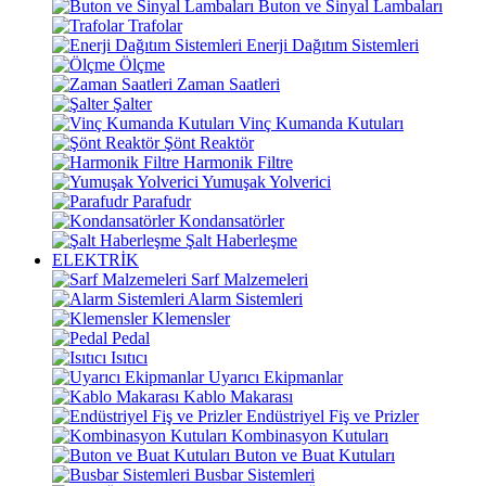
Buton ve Sinyal Lambaları
Trafolar
Enerji Dağıtım Sistemleri
Ölçme
Zaman Saatleri
Şalter
Vinç Kumanda Kutuları
Şönt Reaktör
Harmonik Filtre
Yumuşak Yolverici
Parafudr
Kondansatörler
Şalt Haberleşme
ELEKTRİK
Sarf Malzemeleri
Alarm Sistemleri
Klemensler
Pedal
Isıtıcı
Uyarıcı Ekipmanlar
Kablo Makarası
Endüstriyel Fiş ve Prizler
Kombinasyon Kutuları
Buton ve Buat Kutuları
Busbar Sistemleri