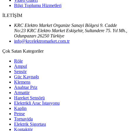
Video Galeri
Bilgi Toplumu Hizmetleri
İLETİŞİM
KRC Elektro Market Organize Sanayi Bölgesi 9. Cadde
No:23 KRC Elektro Market Eskişehir, Sultandere 75. Yıl Mh.,
Odunpazarı 26250 Türkiye
info@krcelektromarket.com.tr
Çok Satan Kategoriler
Röle
Ampul
Sensör
Güç Kaynağı
Klemens
Anahtar Priz
Armatür
Hareket Sensörü
Elektrikli Araç İstasyonu
Kaplin
Pense
Tornavida
Elektrik Sigortası
Kontaktör