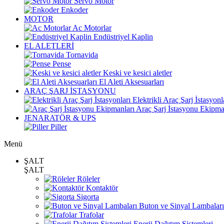
Servo Motor
Enkoder
MOTOR
Ac Motorlar
Endüstriyel Kaplin
EL ALETLERİ
Tornavida
Pense
Keski ve kesici aletler
El Aleti Aksesuarları
ARAÇ ŞARJ İSTASYONU
Elektrikli Araç Şarj İstasyonl
Araç Şarj İstasyonu Ekipma
JENARATÖR & UPS
Piller
Menü
ŞALT
ŞALT
Röleler
Kontaktör
Sigorta
Buton ve Sinyal Lambaları
Trafolar
Enerji Dağıtım Sistemleri