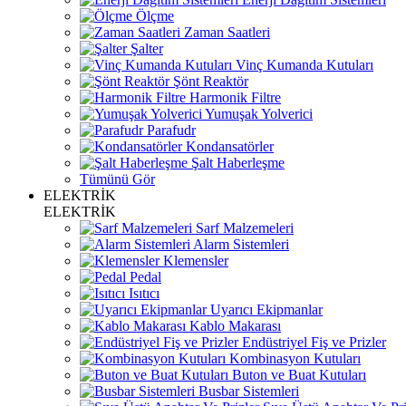
Ölçme
Zaman Saatleri
Şalter
Vinç Kumanda Kutuları
Şönt Reaktör
Harmonik Filtre
Yumuşak Yolverici
Parafudr
Kondansatörler
Şalt Haberleşme
Tümünü Gör
ELEKTRİK
ELEKTRİK
Sarf Malzemeleri
Alarm Sistemleri
Klemensler
Pedal
Isıtıcı
Uyarıcı Ekipmanlar
Kablo Makarası
Endüstriyel Fiş ve Prizler
Kombinasyon Kutuları
Buton ve Buat Kutuları
Busbar Sistemleri