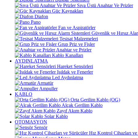
Sıva Üstü Anahtar Ve Prizler
Güç Kaynakları
Diafon
Pano
Fan ve Aspiratörler
Güvenlik ve Hırsız Alar
Tesisat Malzemeleri
Grup Priz ve Fişler
Anahtar ve Prizler
Kablo Kanalları
AYDINLATMA
Hareket Sensörleri
Işıldak ve Fenerler
Led Aydınlatma
Armatür
Ampuller
KABLO
Orta Gerilim Kablo (OG)
Alçak Gerilim Kablo
Zayıf Akım Kablo
Solar Kablo
OTOMASYON
Sensör
Hız Kontrol Cihazları ve