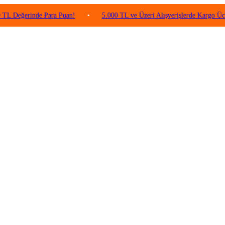
rinde Para Puan!
•
5.000 TL ve Üzeri Alışverişlerde Kargo Ücretsiz!