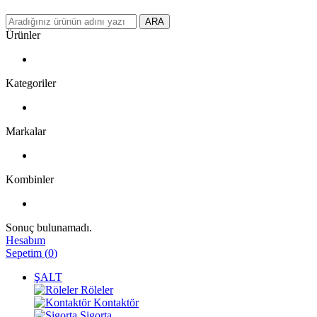
ARA
Ürünler
Kategoriler
Markalar
Kombinler
Sonuç bulunamadı.
Hesabım
Sepetim
(
0
)
ŞALT
Röleler
Kontaktör
Sigorta