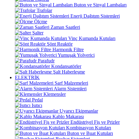
Buton ve Sinyal Lambaları
Trafolar
Enerji Dağıtım Sistemleri
Ölçme
Zaman Saatleri
Şalter
Vinç Kumanda Kutuları
Şönt Reaktör
Harmonik Filtre
Yumuşak Yolverici
Parafudr
Kondansatörler
Şalt Haberleşme
ELEKTRİK
Sarf Malzemeleri
Alarm Sistemleri
Klemensler
Pedal
Isıtıcı
Uyarıcı Ekipmanlar
Kablo Makarası
Endüstriyel Fiş ve Prizler
Kombinasyon Kutuları
Buton ve Buat Kutuları
Busbar Sistemleri