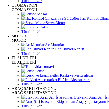
Tümünü Gör
OTOMASYON
OTOMASYON
Sensör
Hız Kontrol Cihazl
Servo Motor
Enkoder
Tümünü Gör
MOTOR
MOTOR
Ac Motorlar
Endüstriyel Kaplin
Tümünü Gör
EL ALETLERİ
EL ALETLERİ
Tornavida
Pense
Keski ve kesici aletler
El Aleti Aksesuarları
Tümünü Gör
ARAÇ ŞARJ İSTASYONU
ARAÇ ŞARJ İSTASYONU
Elektrikli Araç Şarj İst
Araç Şarj İstasyonu 
Tümünü Gör