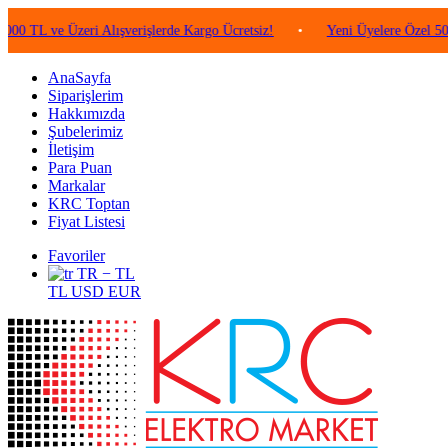
e Üzeri Alışverişlerde Kargo Ücretsiz!
•
Yeni Üyelere Özel 50 TL Değe
AnaSayfa
Siparişlerim
Hakkımızda
Şubelerimiz
İletişim
Para Puan
Markalar
KRC Toptan
Fiyat Listesi
Favoriler
TR − TL
TL
USD
EUR