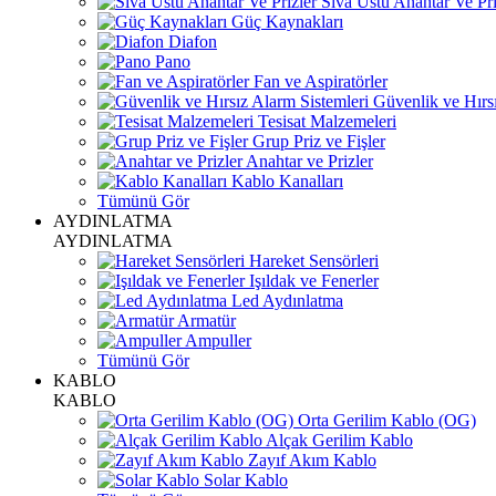
Sıva Üstü Anahtar Ve Pri
Güç Kaynakları
Diafon
Pano
Fan ve Aspiratörler
Güvenlik ve Hırsı
Tesisat Malzemeleri
Grup Priz ve Fişler
Anahtar ve Prizler
Kablo Kanalları
Tümünü Gör
AYDINLATMA
AYDINLATMA
Hareket Sensörleri
Işıldak ve Fenerler
Led Aydınlatma
Armatür
Ampuller
Tümünü Gör
KABLO
KABLO
Orta Gerilim Kablo (OG)
Alçak Gerilim Kablo
Zayıf Akım Kablo
Solar Kablo