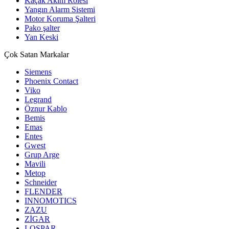
Kaçak Akım Rölesi
Yangın Alarm Sistemi
Motor Koruma Şalteri
Pako şalter
Yan Keski
Çok Satan Markalar
Siemens
Phoenix Contact
Viko
Legrand
Öznur Kablo
Bemis
Emas
Entes
Gwest
Grup Arge
Mavili
Metop
Schneider
FLENDER
INNOMOTICS
ZAZU
ZİGAR
LOSPAR