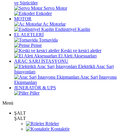
ve Sürücüler
Servo Motor
Enkoder
MOTOR
Ac Motorlar
Endüstriyel Kaplin
EL ALETLERİ
Tornavida
Pense
Keski ve kesici aletler
El Aleti Aksesuarları
ARAÇ ŞARJ İSTASYONU
Elektrikli Araç Şarj
İstasyonları
Araç Şarj İstasyonu
Ekipmanları
JENERATÖR & UPS
Piller
Menü
ŞALT
ŞALT
Röleler
Kontaktör