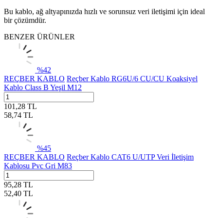
Bu kablo, ağ altyapınızda hızlı ve sorunsuz veri iletişimi için ideal
bir çözümdür.
BENZER ÜRÜNLER
%
42
REÇBER KABLO
Reçber Kablo RG6U/6 CU/CU Koaksiyel
Kablo Class B Yeşil M12
101,28
TL
58,74
TL
%
45
REÇBER KABLO
Reçber Kablo CAT6 U/UTP Veri İletişim
Kablosu Pvc Gri M83
95,28
TL
52,40
TL