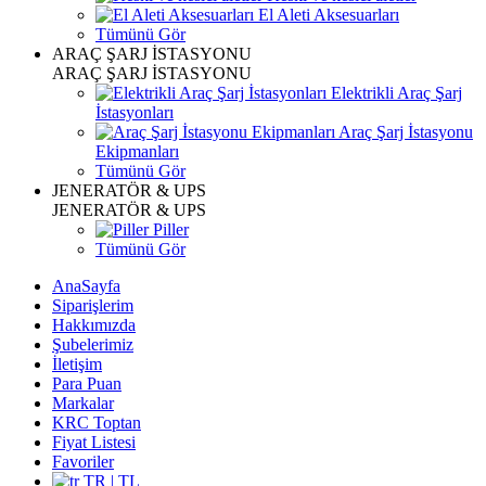
El Aleti Aksesuarları
Tümünü Gör
ARAÇ ŞARJ İSTASYONU
ARAÇ ŞARJ İSTASYONU
Elektrikli Araç Şarj
İstasyonları
Araç Şarj İstasyonu
Ekipmanları
Tümünü Gör
JENERATÖR & UPS
JENERATÖR & UPS
Piller
Tümünü Gör
AnaSayfa
Siparişlerim
Hakkımızda
Şubelerimiz
İletişim
Para Puan
Markalar
KRC Toptan
Fiyat Listesi
Favoriler
TR | TL