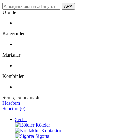
ARA
Ürünler
Kategoriler
Markalar
Kombinler
Sonuç bulunamadı.
Hesabım
Sepetim
(
0
)
ŞALT
Röleler
Kontaktör
Sigorta