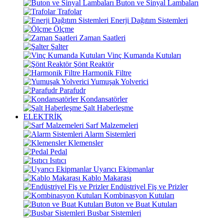
Buton ve Sinyal Lambaları
Trafolar
Enerji Dağıtım Sistemleri
Ölçme
Zaman Saatleri
Şalter
Vinç Kumanda Kutuları
Şönt Reaktör
Harmonik Filtre
Yumuşak Yolverici
Parafudr
Kondansatörler
Şalt Haberleşme
ELEKTRİK
Sarf Malzemeleri
Alarm Sistemleri
Klemensler
Pedal
Isıtıcı
Uyarıcı Ekipmanlar
Kablo Makarası
Endüstriyel Fiş ve Prizler
Kombinasyon Kutuları
Buton ve Buat Kutuları
Busbar Sistemleri