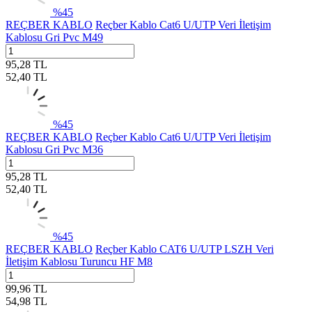
%
45
REÇBER KABLO
Reçber Kablo Cat6 U/UTP Veri İletişim
Kablosu Gri Pvc M49
95,28
TL
52,40
TL
%
45
REÇBER KABLO
Reçber Kablo Cat6 U/UTP Veri İletişim
Kablosu Gri Pvc M36
95,28
TL
52,40
TL
%
45
REÇBER KABLO
Reçber Kablo CAT6 U/UTP LSZH Veri
İletişim Kablosu Turuncu HF M8
99,96
TL
54,98
TL