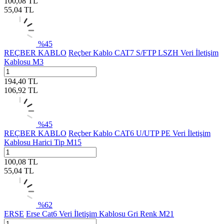
100,08
TL
55,04
TL
%
45
REÇBER KABLO
Reçber Kablo CAT7 S/FTP LSZH Veri İletişim
Kablosu M3
194,40
TL
106,92
TL
%
45
REÇBER KABLO
Reçber Kablo CAT6 U/UTP PE Veri İletişim
Kablosu Harici Tip M15
100,08
TL
55,04
TL
%
62
ERSE
Erse Cat6 Veri İletişim Kablosu Gri Renk M21