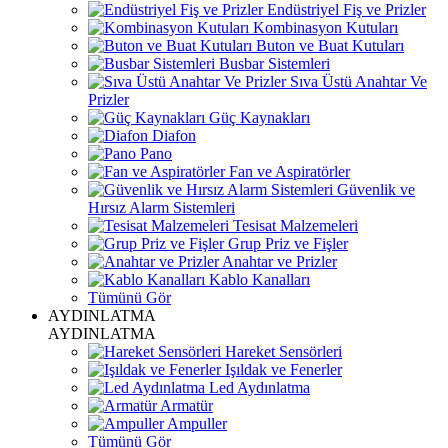
Endüstriyel Fiş ve Prizler
Kombinasyon Kutuları
Buton ve Buat Kutuları
Busbar Sistemleri
Sıva Üstü Anahtar Ve
Prizler
Güç Kaynakları
Diafon
Pano
Fan ve Aspiratörler
Güvenlik ve
Hırsız Alarm Sistemleri
Tesisat Malzemeleri
Grup Priz ve Fişler
Anahtar ve Prizler
Kablo Kanalları
Tümünü Gör
AYDINLATMA
AYDINLATMA
Hareket Sensörleri
Işıldak ve Fenerler
Led Aydınlatma
Armatür
Ampuller
Tümünü Gör