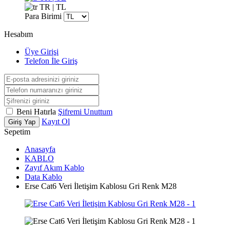
TR | TL
Para Birimi
Hesabım
Üye Girişi
Telefon İle Giriş
Beni Hatırla
Şifremi Unuttum
Kayıt Ol
Giriş Yap
Sepetim
Anasayfa
KABLO
Zayıf Akım Kablo
Data Kablo
Erse Cat6 Veri İletişim Kablosu Gri Renk M28