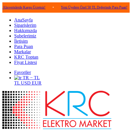
şlerde Kargo Ücretsiz!
•
Yeni Üyelere Özel 50 TL Değerinde Para Puan!
•
5.0
AnaSayfa
Siparişlerim
Hakkımızda
Şubelerimiz
İletişim
Para Puan
Markalar
KRC Toptan
Fiyat Listesi
Favoriler
TR − TL
TL
USD
EUR