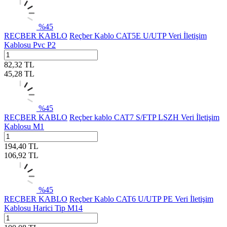
%
45
REÇBER KABLO
Reçber Kablo CAT5E U/UTP Veri İletişim
Kablosu Pvc P2
82,32
TL
45,28
TL
%
45
REÇBER KABLO
Reçber kablo CAT7 S/FTP LSZH Veri İletişim
Kablosu M1
194,40
TL
106,92
TL
%
45
REÇBER KABLO
Reçber Kablo CAT6 U/UTP PE Veri İletişim
Kablosu Harici Tip M14