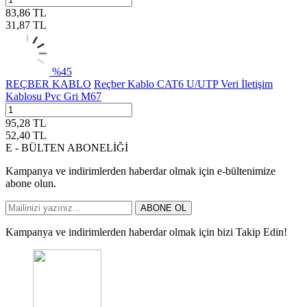
83,86
TL
31,87
TL
%
45
REÇBER KABLO
Reçber Kablo CAT6 U/UTP Veri İletişim
Kablosu Pvc Gri M67
95,28
TL
52,40
TL
E - BÜLTEN ABONELİĞİ
Kampanya ve indirimlerden haberdar olmak için e-bültenimize
abone olun.
ABONE OL
Kampanya ve indirimlerden haberdar olmak için bizi Takip Edin!