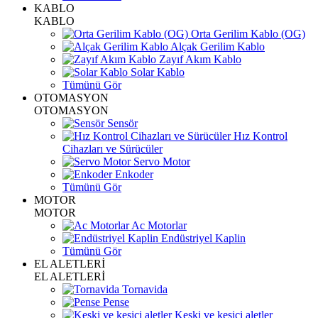
KABLO
KABLO
Orta Gerilim Kablo (OG)
Alçak Gerilim Kablo
Zayıf Akım Kablo
Solar Kablo
Tümünü Gör
OTOMASYON
OTOMASYON
Sensör
Hız Kontrol
Cihazları ve Sürücüler
Servo Motor
Enkoder
Tümünü Gör
MOTOR
MOTOR
Ac Motorlar
Endüstriyel Kaplin
Tümünü Gör
EL ALETLERİ
EL ALETLERİ
Tornavida
Pense
Keski ve kesici aletler