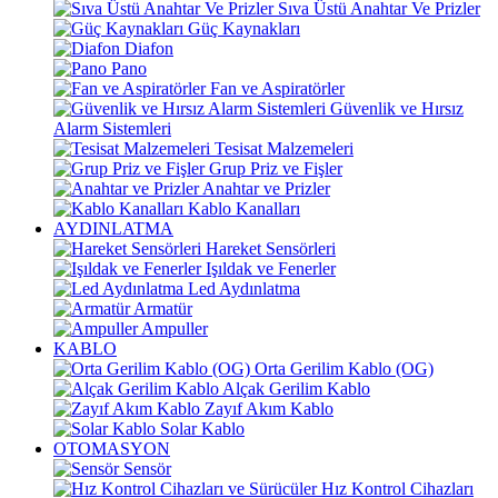
Sıva Üstü Anahtar Ve Prizler
Güç Kaynakları
Diafon
Pano
Fan ve Aspiratörler
Güvenlik ve Hırsız
Alarm Sistemleri
Tesisat Malzemeleri
Grup Priz ve Fişler
Anahtar ve Prizler
Kablo Kanalları
AYDINLATMA
Hareket Sensörleri
Işıldak ve Fenerler
Led Aydınlatma
Armatür
Ampuller
KABLO
Orta Gerilim Kablo (OG)
Alçak Gerilim Kablo
Zayıf Akım Kablo
Solar Kablo
OTOMASYON
Sensör
Hız Kontrol Cihazları