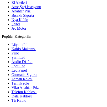
El Aletleri
Araç Şarj İstasyonu
Anahtar Priz
Bıçaklı Sigorta
Nya Kablo
Şalter
Ac Motor
Popüler Kategoriler
Lityum Pil
Kablo Makarası
Pano
Şerit Led
Audio Diafon
Spot Led
Led Panel
Otomatik Sigorta
Zaman Rölesi
Termik röle
Viko Anahtar Priz
Telefon Kablosu
Data Kablosu
Ttr Kablo