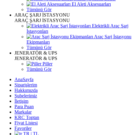
El Aleti Aksesuarları
Tümünü Gör
ARAÇ ŞARJ İSTASYONU
ARAÇ ŞARJ İSTASYONU
Elektrikli Araç Şarj
İstasyonları
Araç Şarj İstasyonu
Ekipmanları
Tümünü Gör
JENERATÖR & UPS
JENERATÖR & UPS
Piller
Tümünü Gör
AnaSayfa
Siparişlerim
Hakkımızda
Şubelerimiz
İletişim
Para Puan
Markalar
KRC Toptan
Fiyat Listesi
Favoriler
TR | TL