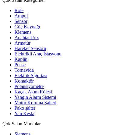
Çok Satan Kategoriler
Röle
Ampul
Sensör
Güç Kaynağı
Klemens
Anahtar Priz
Armatür
Hareket Sensörü
Elektrikli Araç İstasyonu
Kaplin
Pense
Tornavida
Elektrik Sigortası
Kontaktör
Potansiyometre
Kaçak Akım Rölesi
Yangın Alarm Sistemi
Motor Koruma Şalteri
Pako şalter
Yan Keski
Çok Satan Markalar
Siemens