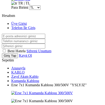
TR | TL
Para Birimi
Hesabım
Üye Girişi
Telefon İle Giriş
Beni Hatırla
Şifremi Unuttum
Kayıt Ol
Giriş Yap
Sepetim
Anasayfa
KABLO
Zayıf Akım Kablo
Kumanda Kablosu
Erse 7x1 Kumanda Kablosu 300/500V "YSLYJZ"