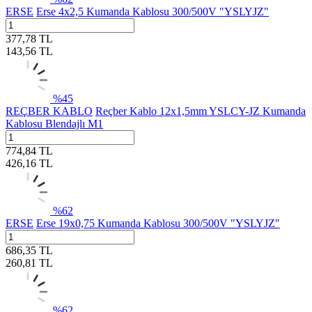
ERSE
Erse 4x2,5 Kumanda Kablosu 300/500V "YSLYJZ"
377,78
TL
143,56
TL
%
45
REÇBER KABLO
Reçber Kablo 12x1,5mm YSLCY-JZ Kumanda
Kablosu Blendajlı M1
774,84
TL
426,16
TL
%
62
ERSE
Erse 19x0,75 Kumanda Kablosu 300/500V "YSLYJZ"
686,35
TL
260,81
TL
%
62