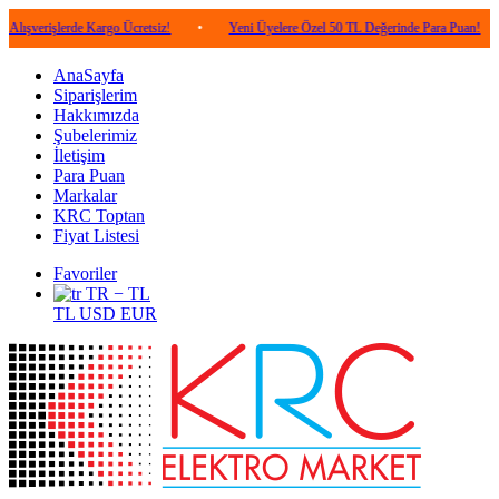
lerde Kargo Ücretsiz!
•
Yeni Üyelere Özel 50 TL Değerinde Para Puan!
•
5.0
AnaSayfa
Siparişlerim
Hakkımızda
Şubelerimiz
İletişim
Para Puan
Markalar
KRC Toptan
Fiyat Listesi
Favoriler
TR − TL
TL
USD
EUR