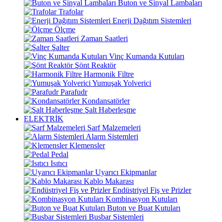
Buton ve Sinyal Lambaları
Trafolar
Enerji Dağıtım Sistemleri
Ölçme
Zaman Saatleri
Şalter
Vinç Kumanda Kutuları
Şönt Reaktör
Harmonik Filtre
Yumuşak Yolverici
Parafudr
Kondansatörler
Şalt Haberleşme
ELEKTRİK
Sarf Malzemeleri
Alarm Sistemleri
Klemensler
Pedal
Isıtıcı
Uyarıcı Ekipmanlar
Kablo Makarası
Endüstriyel Fiş ve Prizler
Kombinasyon Kutuları
Buton ve Buat Kutuları
Busbar Sistemleri