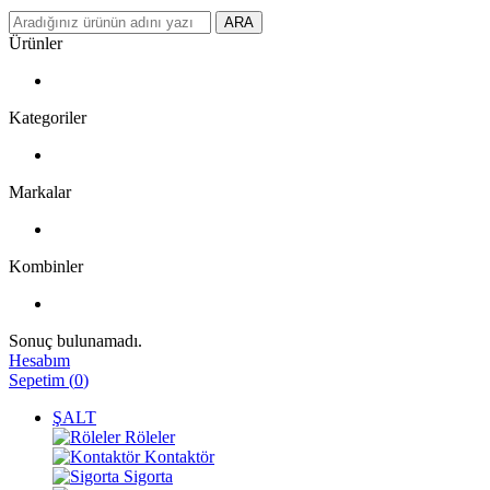
ARA
Ürünler
Kategoriler
Markalar
Kombinler
Sonuç bulunamadı.
Hesabım
Sepetim
(
0
)
ŞALT
Röleler
Kontaktör
Sigorta