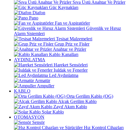
Sıva Üstü Anahtar Ve Prizler
Güç Kaynakları
Diafon
Pano
Fan ve Aspiratörler
Güvenlik ve Hırsız
Alarm Sistemleri
Tesisat Malzemeleri
Grup Priz ve Fişler
Anahtar ve Prizler
Kablo Kanalları
AYDINLATMA
Hareket Sensörleri
Işıldak ve Fenerler
Led Aydınlatma
Armatür
Ampuller
KABLO
Orta Gerilim Kablo (OG)
Alçak Gerilim Kablo
Zayıf Akım Kablo
Solar Kablo
OTOMASYON
Sensör
Hız Kontrol Cihazları