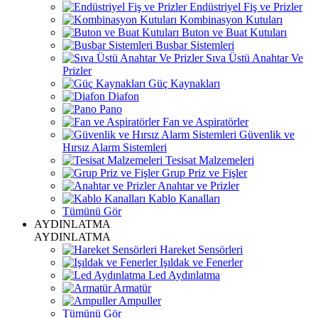
Endüstriyel Fiş ve Prizler
Kombinasyon Kutuları
Buton ve Buat Kutuları
Busbar Sistemleri
Sıva Üstü Anahtar Ve
Prizler
Güç Kaynakları
Diafon
Pano
Fan ve Aspiratörler
Güvenlik ve
Hırsız Alarm Sistemleri
Tesisat Malzemeleri
Grup Priz ve Fişler
Anahtar ve Prizler
Kablo Kanalları
Tümünü Gör
AYDINLATMA
AYDINLATMA
Hareket Sensörleri
Işıldak ve Fenerler
Led Aydınlatma
Armatür
Ampuller
Tümünü Gör