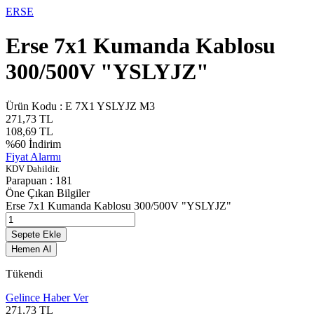
ERSE
Erse 7x1 Kumanda Kablosu
300/500V "YSLYJZ"
Ürün Kodu :
E 7X1 YSLYJZ M3
271,73
TL
108,69
TL
%
60
İndirim
Fiyat Alarmı
KDV Dahildir.
Parapuan :
181
Öne Çıkan Bilgiler
Erse 7x1 Kumanda Kablosu 300/500V "YSLYJZ"
Sepete Ekle
Hemen Al
Tükendi
Gelince Haber Ver
271,73
TL