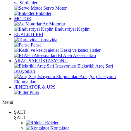
ve Sürücüler
Servo Motor
Enkoder
MOTOR
Ac Motorlar
Endüstriyel Kaplin
EL ALETLERİ
Tornavida
Pense
Keski ve kesici aletler
El Aleti Aksesuarları
ARAÇ ŞARJ İSTASYONU
Elektrikli Araç Şarj
İstasyonları
Araç Şarj İstasyonu
Ekipmanları
JENERATÖR & UPS
Piller
Menü
ŞALT
ŞALT
Röleler
Kontaktör