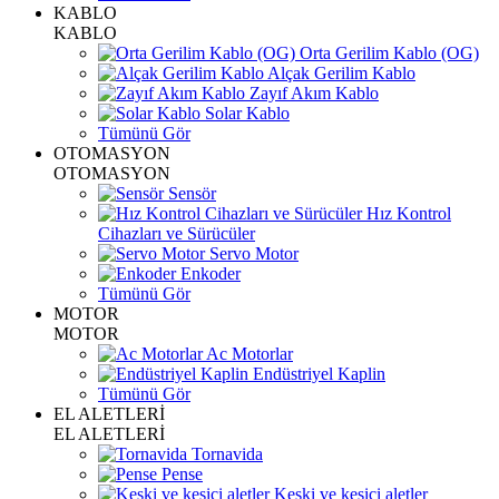
KABLO
KABLO
Orta Gerilim Kablo (OG)
Alçak Gerilim Kablo
Zayıf Akım Kablo
Solar Kablo
Tümünü Gör
OTOMASYON
OTOMASYON
Sensör
Hız Kontrol
Cihazları ve Sürücüler
Servo Motor
Enkoder
Tümünü Gör
MOTOR
MOTOR
Ac Motorlar
Endüstriyel Kaplin
Tümünü Gör
EL ALETLERİ
EL ALETLERİ
Tornavida
Pense
Keski ve kesici aletler