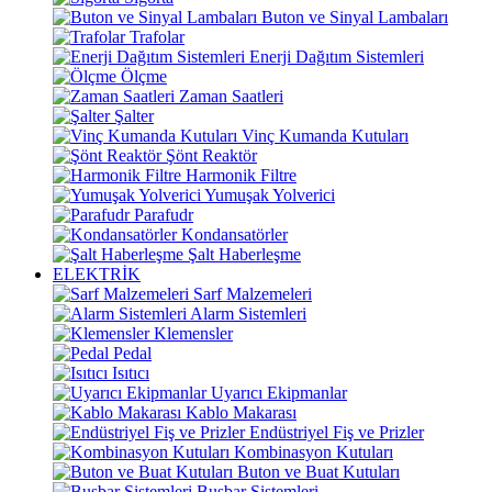
Buton ve Sinyal Lambaları
Trafolar
Enerji Dağıtım Sistemleri
Ölçme
Zaman Saatleri
Şalter
Vinç Kumanda Kutuları
Şönt Reaktör
Harmonik Filtre
Yumuşak Yolverici
Parafudr
Kondansatörler
Şalt Haberleşme
ELEKTRİK
Sarf Malzemeleri
Alarm Sistemleri
Klemensler
Pedal
Isıtıcı
Uyarıcı Ekipmanlar
Kablo Makarası
Endüstriyel Fiş ve Prizler
Kombinasyon Kutuları
Buton ve Buat Kutuları
Busbar Sistemleri