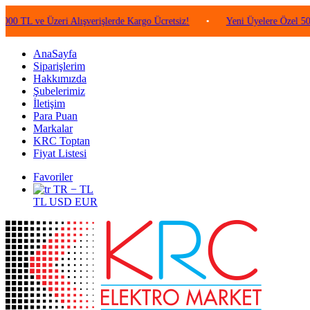
e Üzeri Alışverişlerde Kargo Ücretsiz!
•
Yeni Üyelere Özel 50 TL Değe
AnaSayfa
Siparişlerim
Hakkımızda
Şubelerimiz
İletişim
Para Puan
Markalar
KRC Toptan
Fiyat Listesi
Favoriler
TR − TL
TL
USD
EUR