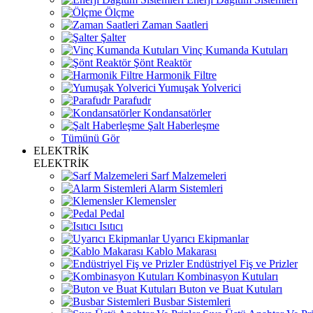
Ölçme
Zaman Saatleri
Şalter
Vinç Kumanda Kutuları
Şönt Reaktör
Harmonik Filtre
Yumuşak Yolverici
Parafudr
Kondansatörler
Şalt Haberleşme
Tümünü Gör
ELEKTRİK
ELEKTRİK
Sarf Malzemeleri
Alarm Sistemleri
Klemensler
Pedal
Isıtıcı
Uyarıcı Ekipmanlar
Kablo Makarası
Endüstriyel Fiş ve Prizler
Kombinasyon Kutuları
Buton ve Buat Kutuları
Busbar Sistemleri