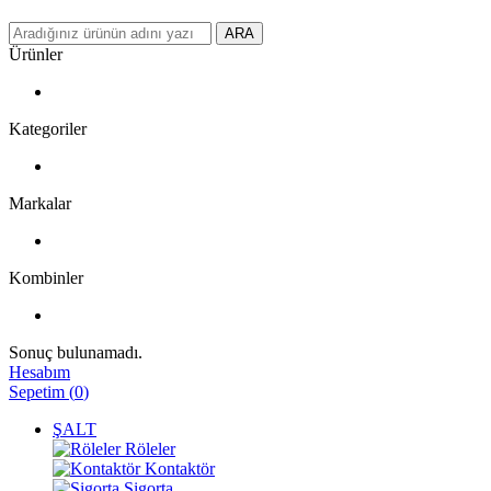
ARA
Ürünler
Kategoriler
Markalar
Kombinler
Sonuç bulunamadı.
Hesabım
Sepetim
(
0
)
ŞALT
Röleler
Kontaktör
Sigorta