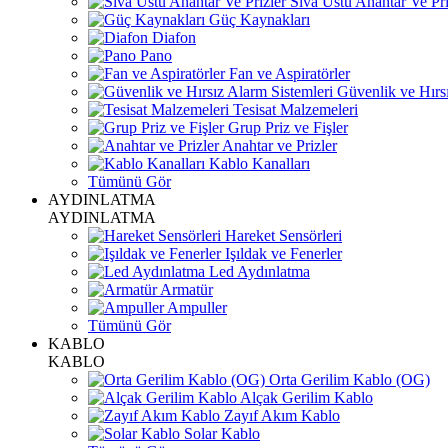
Sıva Üstü Anahtar Ve Pri
Güç Kaynakları
Diafon
Pano
Fan ve Aspiratörler
Güvenlik ve Hırsı
Tesisat Malzemeleri
Grup Priz ve Fişler
Anahtar ve Prizler
Kablo Kanalları
Tümünü Gör
AYDINLATMA
AYDINLATMA
Hareket Sensörleri
Işıldak ve Fenerler
Led Aydınlatma
Armatür
Ampuller
Tümünü Gör
KABLO
KABLO
Orta Gerilim Kablo (OG)
Alçak Gerilim Kablo
Zayıf Akım Kablo
Solar Kablo