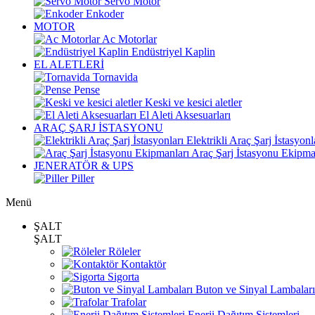
Servo Motor
Enkoder
MOTOR
Ac Motorlar
Endüstriyel Kaplin
EL ALETLERİ
Tornavida
Pense
Keski ve kesici aletler
El Aleti Aksesuarları
ARAÇ ŞARJ İSTASYONU
Elektrikli Araç Şarj İstasyonl
Araç Şarj İstasyonu Ekipma
JENERATÖR & UPS
Piller
Menü
ŞALT
ŞALT
Röleler
Kontaktör
Sigorta
Buton ve Sinyal Lambaları
Trafolar
Enerji Dağıtım Sistemleri