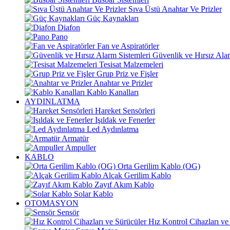
Sıva Üstü Anahtar Ve Prizler
Güç Kaynakları
Diafon
Pano
Fan ve Aspiratörler
Güvenlik ve Hırsız Alar
Tesisat Malzemeleri
Grup Priz ve Fişler
Anahtar ve Prizler
Kablo Kanalları
AYDINLATMA
Hareket Sensörleri
Işıldak ve Fenerler
Led Aydınlatma
Armatür
Ampuller
KABLO
Orta Gerilim Kablo (OG)
Alçak Gerilim Kablo
Zayıf Akım Kablo
Solar Kablo
OTOMASYON
Sensör
Hız Kontrol Cihazları ve