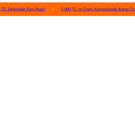
rinde Para Puan!
•
5.000 TL ve Üzeri Alışverişlerde Kargo Ücretsiz!