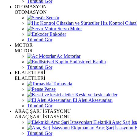
Tümünü Gör
OTOMASYON
OTOMASYON
Sensör
Hız Kontrol Cihazl
Servo Motor
Enkoder
Tümünü Gör
MOTOR
MOTOR
Ac Motorlar
Endüstriyel Kaplin
Tümünü Gör
EL ALETLERİ
EL ALETLERİ
Tornavida
Pense
Keski ve kesici aletler
El Aleti Aksesuarları
Tümünü Gör
ARAÇ ŞARJ İSTASYONU
ARAÇ ŞARJ İSTASYONU
Elektrikli Araç Şarj İst
Araç Şarj İstasyonu 
Tümünü Gör