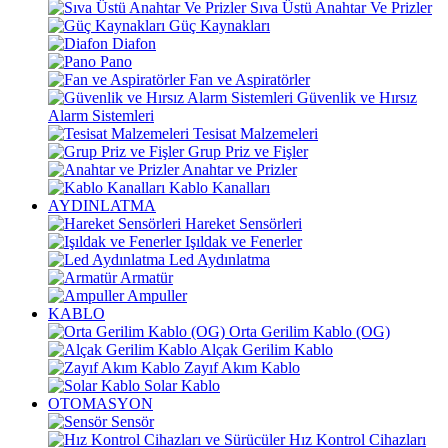
Sıva Üstü Anahtar Ve Prizler
Güç Kaynakları
Diafon
Pano
Fan ve Aspiratörler
Güvenlik ve Hırsız
Alarm Sistemleri
Tesisat Malzemeleri
Grup Priz ve Fişler
Anahtar ve Prizler
Kablo Kanalları
AYDINLATMA
Hareket Sensörleri
Işıldak ve Fenerler
Led Aydınlatma
Armatür
Ampuller
KABLO
Orta Gerilim Kablo (OG)
Alçak Gerilim Kablo
Zayıf Akım Kablo
Solar Kablo
OTOMASYON
Sensör
Hız Kontrol Cihazları