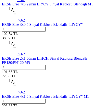
ERSE
Erse 4x0,22mm LIYCY Sinyal Kablosu Blendajlı M1
%
62
ERSE
Erse 3x0,5 Sinyal Kablosu Blendajlı "LIYCY"
102,54
TL
38,97
TL
%
62
ERSE
Erse 2x1,50mm LIHCH Sinyal Kablosu Blendajlı
FE180/PH120 M5
191,65
TL
72,83
TL
%
62
ERSE
Erse 4x1,5 Sinyal Kablosu Blendajlı "LIYCY" M1
293,83
TL