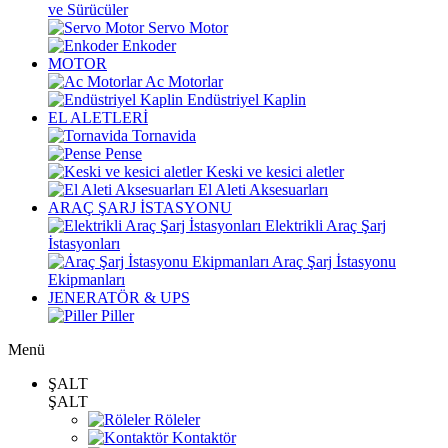
ve Sürücüler
Servo Motor
Enkoder
MOTOR
Ac Motorlar
Endüstriyel Kaplin
EL ALETLERİ
Tornavida
Pense
Keski ve kesici aletler
El Aleti Aksesuarları
ARAÇ ŞARJ İSTASYONU
Elektrikli Araç Şarj
İstasyonları
Araç Şarj İstasyonu
Ekipmanları
JENERATÖR & UPS
Piller
Menü
ŞALT
ŞALT
Röleler
Kontaktör