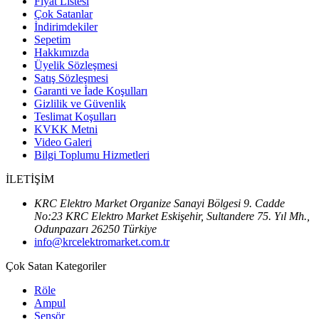
Fiyat Listesi
Çok Satanlar
İndirimdekiler
Sepetim
Hakkımızda
Üyelik Sözleşmesi
Satış Sözleşmesi
Garanti ve İade Koşulları
Gizlilik ve Güvenlik
Teslimat Koşulları
KVKK Metni
Video Galeri
Bilgi Toplumu Hizmetleri
İLETİŞİM
KRC Elektro Market Organize Sanayi Bölgesi 9. Cadde
No:23 KRC Elektro Market Eskişehir, Sultandere 75. Yıl Mh.,
Odunpazarı 26250 Türkiye
info@krcelektromarket.com.tr
Çok Satan Kategoriler
Röle
Ampul
Sensör