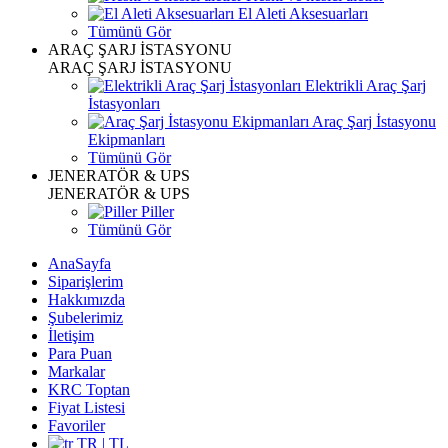
El Aleti Aksesuarları
Tümünü Gör
ARAÇ ŞARJ İSTASYONU
ARAÇ ŞARJ İSTASYONU
Elektrikli Araç Şarj
İstasyonları
Araç Şarj İstasyonu
Ekipmanları
Tümünü Gör
JENERATÖR & UPS
JENERATÖR & UPS
Piller
Tümünü Gör
AnaSayfa
Siparişlerim
Hakkımızda
Şubelerimiz
İletişim
Para Puan
Markalar
KRC Toptan
Fiyat Listesi
Favoriler
TR | TL