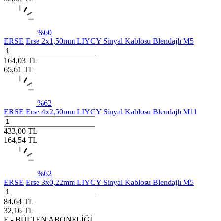
%
60
ERSE
Erse 2x1,50mm LIYCY Sinyal Kablosu Blendajlı M5
164,03
TL
65,61
TL
%
62
ERSE
Erse 4x2,50mm LIYCY Sinyal Kablosu Blendajlı M11
433,00
TL
164,54
TL
%
62
ERSE
Erse 3x0,22mm LIYCY Sinyal Kablosu Blendajlı M5
84,64
TL
32,16
TL
E - BÜLTEN ABONELİĞİ