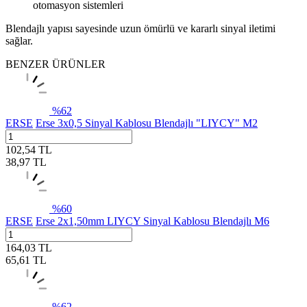
otomasyon sistemleri
Blendajlı yapısı sayesinde uzun ömürlü ve kararlı sinyal iletimi
sağlar.
BENZER ÜRÜNLER
%
62
ERSE
Erse 3x0,5 Sinyal Kablosu Blendajlı "LIYCY" M2
102,54
TL
38,97
TL
%
60
ERSE
Erse 2x1,50mm LIYCY Sinyal Kablosu Blendajlı M6
164,03
TL
65,61
TL
%
62