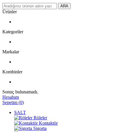
ARA
Ürünler
Kategoriler
Markalar
Kombinler
Sonuç bulunamadı.
Hesabım
Sepetim
(
0
)
ŞALT
Röleler
Kontaktör
Sigorta