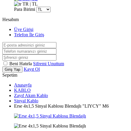
TR | TL
Para Birimi
Hesabım
Üye Girişi
Telefon İle Giriş
Beni Hatırla
Şifremi Unuttum
Kayıt Ol
Giriş Yap
Sepetim
Anasayfa
KABLO
Zayıf Akım Kablo
Sinyal Kablo
Erse 4x1,5 Sinyal Kablosu Blendajlı "LIYCY" M6