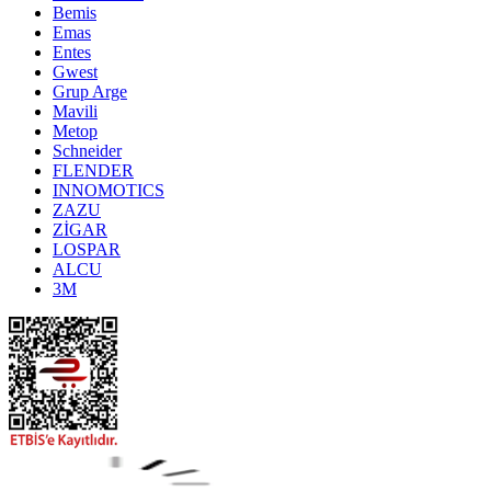
Bemis
Emas
Entes
Gwest
Grup Arge
Mavili
Metop
Schneider
FLENDER
INNOMOTICS
ZAZU
ZİGAR
LOSPAR
ALCU
3M