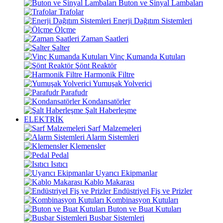
Buton ve Sinyal Lambaları
Trafolar
Enerji Dağıtım Sistemleri
Ölçme
Zaman Saatleri
Şalter
Vinç Kumanda Kutuları
Şönt Reaktör
Harmonik Filtre
Yumuşak Yolverici
Parafudr
Kondansatörler
Şalt Haberleşme
ELEKTRİK
Sarf Malzemeleri
Alarm Sistemleri
Klemensler
Pedal
Isıtıcı
Uyarıcı Ekipmanlar
Kablo Makarası
Endüstriyel Fiş ve Prizler
Kombinasyon Kutuları
Buton ve Buat Kutuları
Busbar Sistemleri