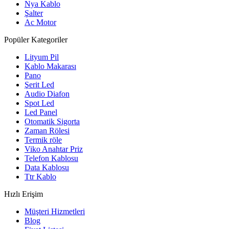
Nya Kablo
Şalter
Ac Motor
Popüler Kategoriler
Lityum Pil
Kablo Makarası
Pano
Şerit Led
Audio Diafon
Spot Led
Led Panel
Otomatik Sigorta
Zaman Rölesi
Termik röle
Viko Anahtar Priz
Telefon Kablosu
Data Kablosu
Ttr Kablo
Hızlı Erişim
Müşteri Hizmetleri
Blog