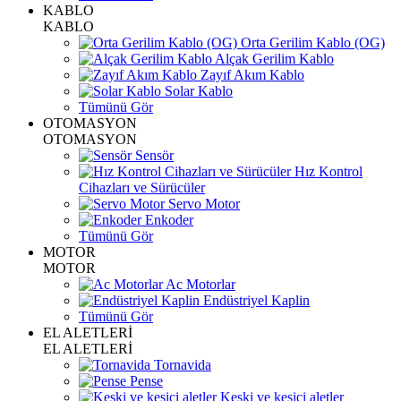
KABLO
KABLO
Orta Gerilim Kablo (OG)
Alçak Gerilim Kablo
Zayıf Akım Kablo
Solar Kablo
Tümünü Gör
OTOMASYON
OTOMASYON
Sensör
Hız Kontrol
Cihazları ve Sürücüler
Servo Motor
Enkoder
Tümünü Gör
MOTOR
MOTOR
Ac Motorlar
Endüstriyel Kaplin
Tümünü Gör
EL ALETLERİ
EL ALETLERİ
Tornavida
Pense
Keski ve kesici aletler