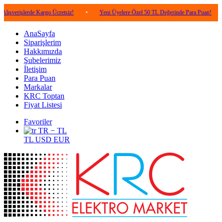
erde Kargo Ücretsiz!
•
Yeni Üyelere Özel 50 TL Değerinde Para Puan!
•
5.00
AnaSayfa
Siparişlerim
Hakkımızda
Şubelerimiz
İletişim
Para Puan
Markalar
KRC Toptan
Fiyat Listesi
Favoriler
TR − TL
TL
USD
EUR