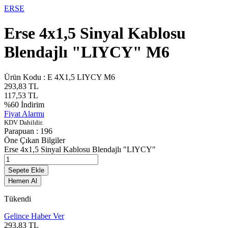
ERSE
Erse 4x1,5 Sinyal Kablosu
Blendajlı "LIYCY" M6
Ürün Kodu :
E 4X1,5 LIYCY M6
293,83
TL
117,53
TL
%
60
İndirim
Fiyat Alarmı
KDV Dahildir.
Parapuan :
196
Öne Çıkan Bilgiler
Erse 4x1,5 Sinyal Kablosu Blendajlı "LIYCY"
Sepete Ekle
Hemen Al
Tükendi
Gelince Haber Ver
293,83
TL