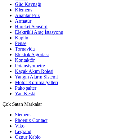
Güç Kaynağı
Klemens
Anahtar Priz
Armatür
Hareket Sensörü
Elektrikli Araç İstasyonu
Kaplin
Pense
Tornavida
Elektrik Sigortası
Kontaktör
Potansiyometre
Kaçak Akım Rölesi
Yangın Alarm Sistemi
Motor Koruma Şalteri
Pako şalter
Yan Keski
Çok Satan Markalar
Siemens
Phoenix Contact
Viko
Legrand
Öznur Kablo