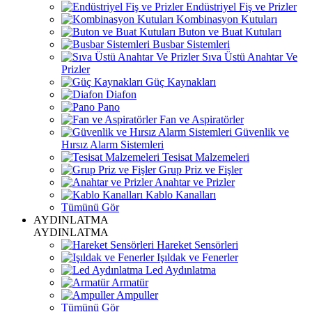
Endüstriyel Fiş ve Prizler
Kombinasyon Kutuları
Buton ve Buat Kutuları
Busbar Sistemleri
Sıva Üstü Anahtar Ve
Prizler
Güç Kaynakları
Diafon
Pano
Fan ve Aspiratörler
Güvenlik ve
Hırsız Alarm Sistemleri
Tesisat Malzemeleri
Grup Priz ve Fişler
Anahtar ve Prizler
Kablo Kanalları
Tümünü Gör
AYDINLATMA
AYDINLATMA
Hareket Sensörleri
Işıldak ve Fenerler
Led Aydınlatma
Armatür
Ampuller
Tümünü Gör