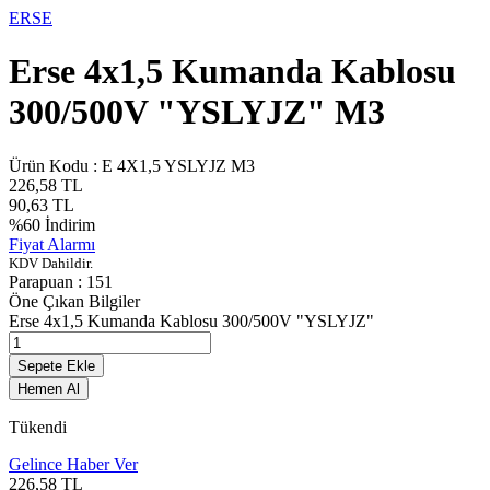
ERSE
Erse 4x1,5 Kumanda Kablosu
300/500V "YSLYJZ" M3
Ürün Kodu :
E 4X1,5 YSLYJZ M3
226,58
TL
90,63
TL
%
60
İndirim
Fiyat Alarmı
KDV Dahildir.
Parapuan :
151
Öne Çıkan Bilgiler
Erse 4x1,5 Kumanda Kablosu 300/500V "YSLYJZ"
Sepete Ekle
Hemen Al
Tükendi
Gelince Haber Ver
226,58
TL