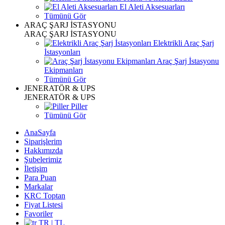
El Aleti Aksesuarları
Tümünü Gör
ARAÇ ŞARJ İSTASYONU
ARAÇ ŞARJ İSTASYONU
Elektrikli Araç Şarj
İstasyonları
Araç Şarj İstasyonu
Ekipmanları
Tümünü Gör
JENERATÖR & UPS
JENERATÖR & UPS
Piller
Tümünü Gör
AnaSayfa
Siparişlerim
Hakkımızda
Şubelerimiz
İletişim
Para Puan
Markalar
KRC Toptan
Fiyat Listesi
Favoriler
TR | TL