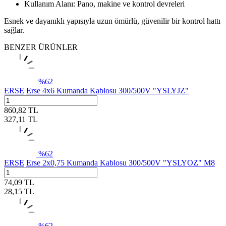
Kullanım Alanı: Pano, makine ve kontrol devreleri
Esnek ve dayanıklı yapısıyla uzun ömürlü, güvenilir bir kontrol hattı
sağlar.
BENZER ÜRÜNLER
%
62
ERSE
Erse 4x6 Kumanda Kablosu 300/500V "YSLYJZ"
860,82
TL
327,11
TL
%
62
ERSE
Erse 2x0,75 Kumanda Kablosu 300/500V "YSLYOZ" M8
74,09
TL
28,15
TL
%
62