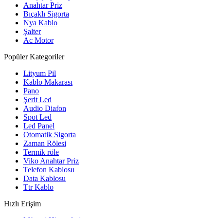
Anahtar Priz
Bıçaklı Sigorta
Nya Kablo
Şalter
Ac Motor
Popüler Kategoriler
Lityum Pil
Kablo Makarası
Pano
Şerit Led
Audio Diafon
Spot Led
Led Panel
Otomatik Sigorta
Zaman Rölesi
Termik röle
Viko Anahtar Priz
Telefon Kablosu
Data Kablosu
Ttr Kablo
Hızlı Erişim