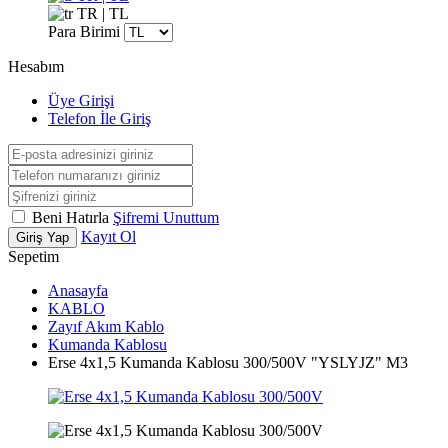
TR | TL
Para Birimi
Hesabım
Üye Girişi
Telefon İle Giriş
Beni Hatırla
Şifremi Unuttum
Kayıt Ol
Giriş Yap
Sepetim
Anasayfa
KABLO
Zayıf Akım Kablo
Kumanda Kablosu
Erse 4x1,5 Kumanda Kablosu 300/500V "YSLYJZ" M3