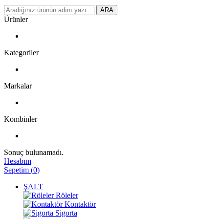
ARA
Ürünler
Kategoriler
Markalar
Kombinler
Sonuç bulunamadı.
Hesabım
Sepetim
(
0
)
ŞALT
Röleler
Kontaktör
Sigorta