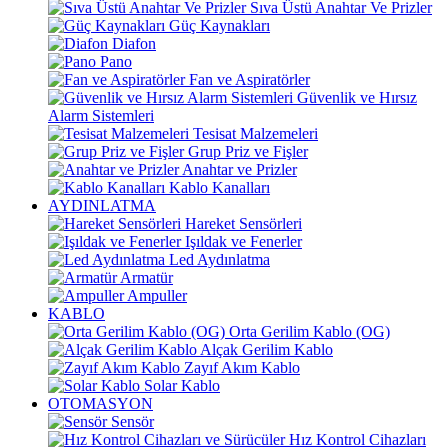
Sıva Üstü Anahtar Ve Prizler
Güç Kaynakları
Diafon
Pano
Fan ve Aspiratörler
Güvenlik ve Hırsız
Alarm Sistemleri
Tesisat Malzemeleri
Grup Priz ve Fişler
Anahtar ve Prizler
Kablo Kanalları
AYDINLATMA
Hareket Sensörleri
Işıldak ve Fenerler
Led Aydınlatma
Armatür
Ampuller
KABLO
Orta Gerilim Kablo (OG)
Alçak Gerilim Kablo
Zayıf Akım Kablo
Solar Kablo
OTOMASYON
Sensör
Hız Kontrol Cihazları