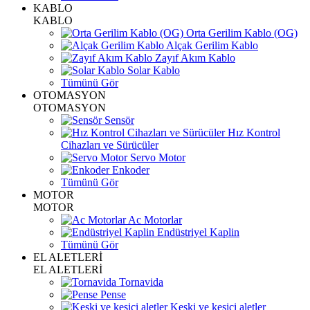
KABLO
KABLO
Orta Gerilim Kablo (OG)
Alçak Gerilim Kablo
Zayıf Akım Kablo
Solar Kablo
Tümünü Gör
OTOMASYON
OTOMASYON
Sensör
Hız Kontrol
Cihazları ve Sürücüler
Servo Motor
Enkoder
Tümünü Gör
MOTOR
MOTOR
Ac Motorlar
Endüstriyel Kaplin
Tümünü Gör
EL ALETLERİ
EL ALETLERİ
Tornavida
Pense
Keski ve kesici aletler