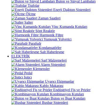
Buton ve Sinyal Lambaları
Trafolar
Enerji Dağıtım Sistemleri
Ölçme
Zaman Saatleri
Şalter
Vinç Kumanda Kutuları
Şönt Reaktör
Harmonik Filtre
Yumuşak Yolverici
Parafudr
Kondansatörler
Şalt Haberleşme
ELEKTRİK
Sarf Malzemeleri
Alarm Sistemleri
Klemensler
Pedal
Isıtıcı
Uyarıcı Ekipmanlar
Kablo Makarası
Endüstriyel Fiş ve Prizler
Kombinasyon Kutuları
Buton ve Buat Kutuları
Busbar Sistemleri