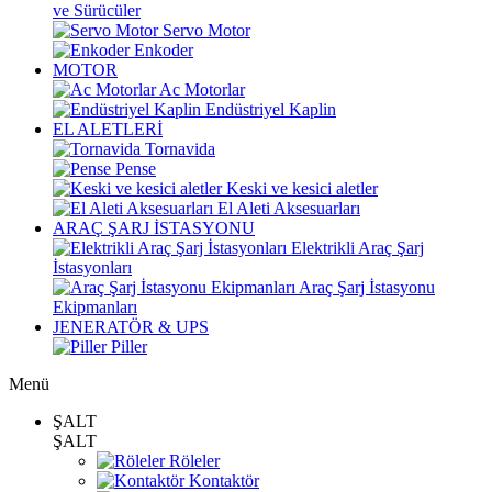
ve Sürücüler
Servo Motor
Enkoder
MOTOR
Ac Motorlar
Endüstriyel Kaplin
EL ALETLERİ
Tornavida
Pense
Keski ve kesici aletler
El Aleti Aksesuarları
ARAÇ ŞARJ İSTASYONU
Elektrikli Araç Şarj
İstasyonları
Araç Şarj İstasyonu
Ekipmanları
JENERATÖR & UPS
Piller
Menü
ŞALT
ŞALT
Röleler
Kontaktör