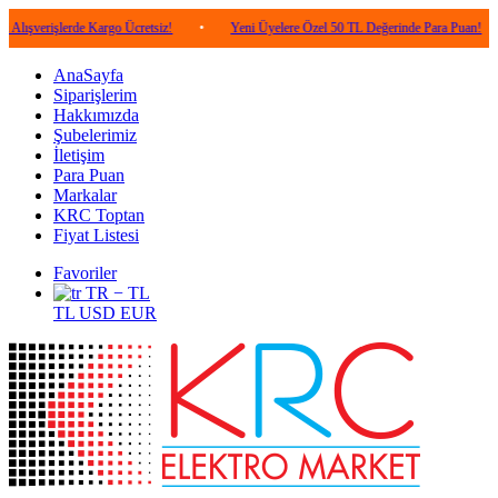
şlerde Kargo Ücretsiz!
•
Yeni Üyelere Özel 50 TL Değerinde Para Puan!
•
5.
AnaSayfa
Siparişlerim
Hakkımızda
Şubelerimiz
İletişim
Para Puan
Markalar
KRC Toptan
Fiyat Listesi
Favoriler
TR − TL
TL
USD
EUR