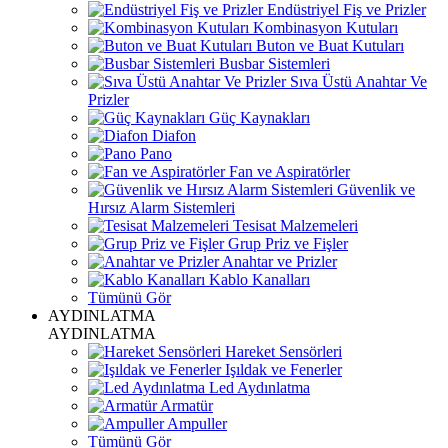
Endüstriyel Fiş ve Prizler
Kombinasyon Kutuları
Buton ve Buat Kutuları
Busbar Sistemleri
Sıva Üstü Anahtar Ve
Prizler
Güç Kaynakları
Diafon
Pano
Fan ve Aspiratörler
Güvenlik ve
Hırsız Alarm Sistemleri
Tesisat Malzemeleri
Grup Priz ve Fişler
Anahtar ve Prizler
Kablo Kanalları
Tümünü Gör
AYDINLATMA
AYDINLATMA
Hareket Sensörleri
Işıldak ve Fenerler
Led Aydınlatma
Armatür
Ampuller
Tümünü Gör