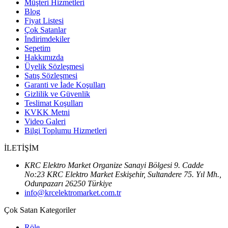
Müşteri Hizmetleri
Blog
Fiyat Listesi
Çok Satanlar
İndirimdekiler
Sepetim
Hakkımızda
Üyelik Sözleşmesi
Satış Sözleşmesi
Garanti ve İade Koşulları
Gizlilik ve Güvenlik
Teslimat Koşulları
KVKK Metni
Video Galeri
Bilgi Toplumu Hizmetleri
İLETİŞİM
KRC Elektro Market Organize Sanayi Bölgesi 9. Cadde
No:23 KRC Elektro Market Eskişehir, Sultandere 75. Yıl Mh.,
Odunpazarı 26250 Türkiye
info@krcelektromarket.com.tr
Çok Satan Kategoriler
Röle