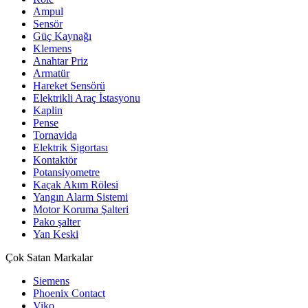
Ampul
Sensör
Güç Kaynağı
Klemens
Anahtar Priz
Armatür
Hareket Sensörü
Elektrikli Araç İstasyonu
Kaplin
Pense
Tornavida
Elektrik Sigortası
Kontaktör
Potansiyometre
Kaçak Akım Rölesi
Yangın Alarm Sistemi
Motor Koruma Şalteri
Pako şalter
Yan Keski
Çok Satan Markalar
Siemens
Phoenix Contact
Viko