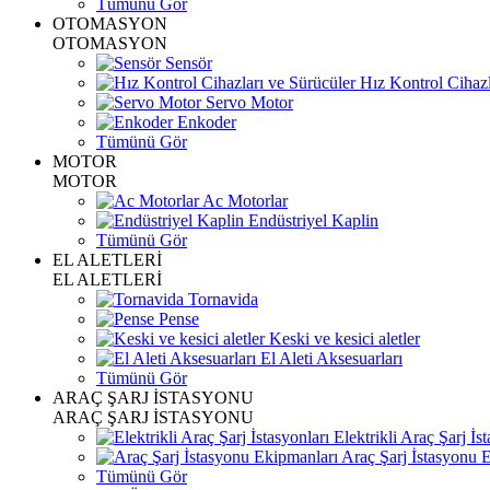
Tümünü Gör
OTOMASYON
OTOMASYON
Sensör
Hız Kontrol Cihazl
Servo Motor
Enkoder
Tümünü Gör
MOTOR
MOTOR
Ac Motorlar
Endüstriyel Kaplin
Tümünü Gör
EL ALETLERİ
EL ALETLERİ
Tornavida
Pense
Keski ve kesici aletler
El Aleti Aksesuarları
Tümünü Gör
ARAÇ ŞARJ İSTASYONU
ARAÇ ŞARJ İSTASYONU
Elektrikli Araç Şarj İst
Araç Şarj İstasyonu 
Tümünü Gör