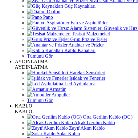
Sıva Üstü Anahtar Ve Pri
Güç Kaynakları
Diafon
Pano
Fan ve Aspiratörler
Güvenlik ve Hırsı
Tesisat Malzemeleri
Grup Priz ve Fişler
Anahtar ve Prizler
Kablo Kanalları
Tümünü Gör
AYDINLATMA
AYDINLATMA
Hareket Sensörleri
Işıldak ve Fenerler
Led Aydınlatma
Armatür
Ampuller
Tümünü Gör
KABLO
KABLO
Orta Gerilim Kablo (OG)
Alçak Gerilim Kablo
Zayıf Akım Kablo
Solar Kablo