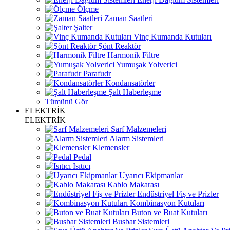
Ölçme
Zaman Saatleri
Şalter
Vinç Kumanda Kutuları
Şönt Reaktör
Harmonik Filtre
Yumuşak Yolverici
Parafudr
Kondansatörler
Şalt Haberleşme
Tümünü Gör
ELEKTRİK
ELEKTRİK
Sarf Malzemeleri
Alarm Sistemleri
Klemensler
Pedal
Isıtıcı
Uyarıcı Ekipmanlar
Kablo Makarası
Endüstriyel Fiş ve Prizler
Kombinasyon Kutuları
Buton ve Buat Kutuları
Busbar Sistemleri