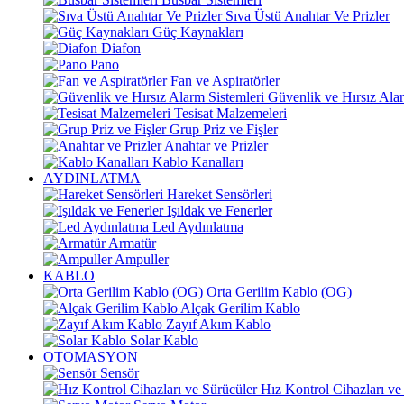
Sıva Üstü Anahtar Ve Prizler
Güç Kaynakları
Diafon
Pano
Fan ve Aspiratörler
Güvenlik ve Hırsız Alar
Tesisat Malzemeleri
Grup Priz ve Fişler
Anahtar ve Prizler
Kablo Kanalları
AYDINLATMA
Hareket Sensörleri
Işıldak ve Fenerler
Led Aydınlatma
Armatür
Ampuller
KABLO
Orta Gerilim Kablo (OG)
Alçak Gerilim Kablo
Zayıf Akım Kablo
Solar Kablo
OTOMASYON
Sensör
Hız Kontrol Cihazları ve