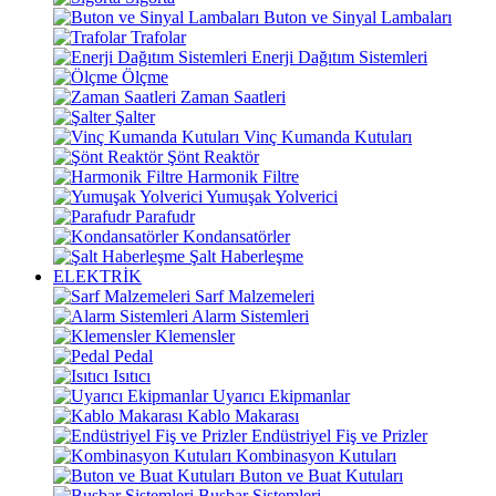
Buton ve Sinyal Lambaları
Trafolar
Enerji Dağıtım Sistemleri
Ölçme
Zaman Saatleri
Şalter
Vinç Kumanda Kutuları
Şönt Reaktör
Harmonik Filtre
Yumuşak Yolverici
Parafudr
Kondansatörler
Şalt Haberleşme
ELEKTRİK
Sarf Malzemeleri
Alarm Sistemleri
Klemensler
Pedal
Isıtıcı
Uyarıcı Ekipmanlar
Kablo Makarası
Endüstriyel Fiş ve Prizler
Kombinasyon Kutuları
Buton ve Buat Kutuları
Busbar Sistemleri