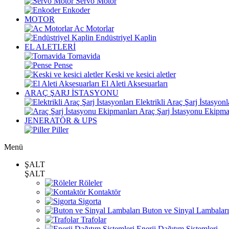
Servo Motor
Enkoder
MOTOR
Ac Motorlar
Endüstriyel Kaplin
EL ALETLERİ
Tornavida
Pense
Keski ve kesici aletler
El Aleti Aksesuarları
ARAÇ ŞARJ İSTASYONU
Elektrikli Araç Şarj İstasyonl
Araç Şarj İstasyonu Ekipma
JENERATÖR & UPS
Piller
Menü
ŞALT
ŞALT
Röleler
Kontaktör
Sigorta
Buton ve Sinyal Lambaları
Trafolar
Enerji Dağıtım Sistemleri