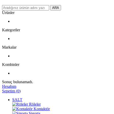
ARA
Ürünler
Kategoriler
Markalar
Kombinler
Sonuç bulunamadı.
Hesabım
Sepetim
(
0
)
ŞALT
Röleler
Kontaktör
Sigorta