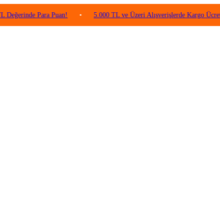
nde Para Puan!
•
5.000 TL ve Üzeri Alışverişlerde Kargo Ücretsiz!
•