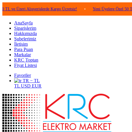
Üzeri Alışverişlerde Kargo Ücretsiz!
•
Yeni Üyelere Özel 50 TL Değeri
AnaSayfa
Siparişlerim
Hakkımızda
Şubelerimiz
İletişim
Para Puan
Markalar
KRC Toptan
Fiyat Listesi
Favoriler
TR − TL
TL
USD
EUR