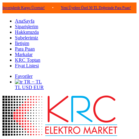
rde Kargo Ücretsiz!
•
Yeni Üyelere Özel 50 TL Değerinde Para Puan!
•
5.000
AnaSayfa
Siparişlerim
Hakkımızda
Şubelerimiz
İletişim
Para Puan
Markalar
KRC Toptan
Fiyat Listesi
Favoriler
TR − TL
TL
USD
EUR