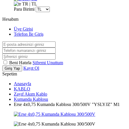
TR | TL
Para Birimi
Hesabım
Üye Girişi
Telefon İle Giriş
Beni Hatırla
Şifremi Unuttum
Kayıt Ol
Giriş Yap
Sepetim
Anasayfa
KABLO
Zayıf Akım Kablo
Kumanda Kablosu
Erse 4x0,75 Kumanda Kablosu 300/500V "YSLYJZ" M1