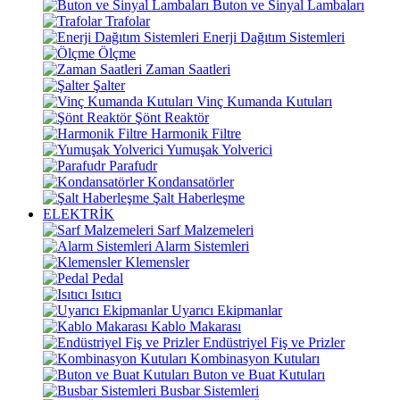
Buton ve Sinyal Lambaları
Trafolar
Enerji Dağıtım Sistemleri
Ölçme
Zaman Saatleri
Şalter
Vinç Kumanda Kutuları
Şönt Reaktör
Harmonik Filtre
Yumuşak Yolverici
Parafudr
Kondansatörler
Şalt Haberleşme
ELEKTRİK
Sarf Malzemeleri
Alarm Sistemleri
Klemensler
Pedal
Isıtıcı
Uyarıcı Ekipmanlar
Kablo Makarası
Endüstriyel Fiş ve Prizler
Kombinasyon Kutuları
Buton ve Buat Kutuları
Busbar Sistemleri