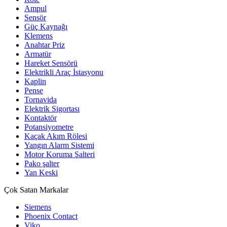
Ampul
Sensör
Güç Kaynağı
Klemens
Anahtar Priz
Armatür
Hareket Sensörü
Elektrikli Araç İstasyonu
Kaplin
Pense
Tornavida
Elektrik Sigortası
Kontaktör
Potansiyometre
Kaçak Akım Rölesi
Yangın Alarm Sistemi
Motor Koruma Şalteri
Pako şalter
Yan Keski
Çok Satan Markalar
Siemens
Phoenix Contact
Viko