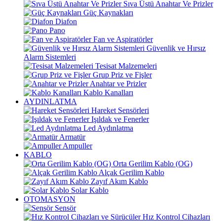
Sıva Üstü Anahtar Ve Prizler
Güç Kaynakları
Diafon
Pano
Fan ve Aspiratörler
Güvenlik ve Hırsız
Alarm Sistemleri
Tesisat Malzemeleri
Grup Priz ve Fişler
Anahtar ve Prizler
Kablo Kanalları
AYDINLATMA
Hareket Sensörleri
Işıldak ve Fenerler
Led Aydınlatma
Armatür
Ampuller
KABLO
Orta Gerilim Kablo (OG)
Alçak Gerilim Kablo
Zayıf Akım Kablo
Solar Kablo
OTOMASYON
Sensör
Hız Kontrol Cihazları