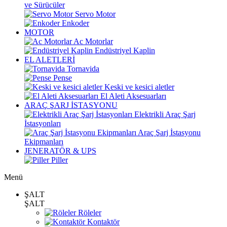
ve Sürücüler
Servo Motor
Enkoder
MOTOR
Ac Motorlar
Endüstriyel Kaplin
EL ALETLERİ
Tornavida
Pense
Keski ve kesici aletler
El Aleti Aksesuarları
ARAÇ ŞARJ İSTASYONU
Elektrikli Araç Şarj
İstasyonları
Araç Şarj İstasyonu
Ekipmanları
JENERATÖR & UPS
Piller
Menü
ŞALT
ŞALT
Röleler
Kontaktör