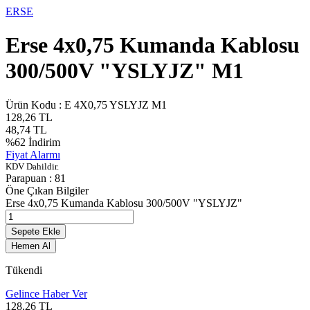
ERSE
Erse 4x0,75 Kumanda Kablosu
300/500V "YSLYJZ" M1
Ürün Kodu :
E 4X0,75 YSLYJZ M1
128,26
TL
48,74
TL
%
62
İndirim
Fiyat Alarmı
KDV Dahildir.
Parapuan :
81
Öne Çıkan Bilgiler
Erse 4x0,75 Kumanda Kablosu 300/500V "YSLYJZ"
Sepete Ekle
Hemen Al
Tükendi
Gelince Haber Ver
128,26
TL