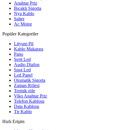
Anahtar Priz
Bıçaklı Sigorta
Nya Kablo
Şalter
Ac Motor
Popüler Kategoriler
Lityum Pil
Kablo Makarası
Pano
Şerit Led
Audio Diafon
Spot Led
Led Panel
Otomatik Sigorta
Zaman Rölesi
Termik röle
Viko Anahtar Priz
Telefon Kablosu
Data Kablosu
Ttr Kablo
Hızlı Erişim