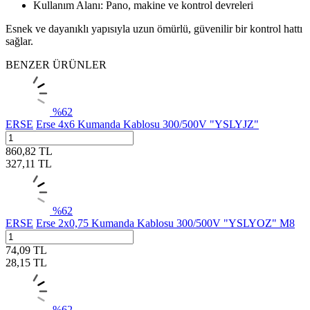
Kullanım Alanı: Pano, makine ve kontrol devreleri
Esnek ve dayanıklı yapısıyla uzun ömürlü, güvenilir bir kontrol hattı
sağlar.
BENZER ÜRÜNLER
%
62
ERSE
Erse 4x6 Kumanda Kablosu 300/500V "YSLYJZ"
860,82
TL
327,11
TL
%
62
ERSE
Erse 2x0,75 Kumanda Kablosu 300/500V "YSLYOZ" M8
74,09
TL
28,15
TL
%
62