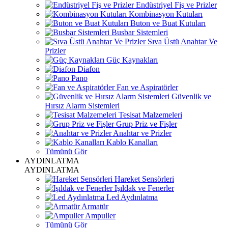
Endüstriyel Fiş ve Prizler
Kombinasyon Kutuları
Buton ve Buat Kutuları
Busbar Sistemleri
Sıva Üstü Anahtar Ve
Prizler
Güç Kaynakları
Diafon
Pano
Fan ve Aspiratörler
Güvenlik ve
Hırsız Alarm Sistemleri
Tesisat Malzemeleri
Grup Priz ve Fişler
Anahtar ve Prizler
Kablo Kanalları
Tümünü Gör
AYDINLATMA
AYDINLATMA
Hareket Sensörleri
Işıldak ve Fenerler
Led Aydınlatma
Armatür
Ampuller
Tümünü Gör