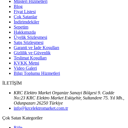
Müşteri Hizmetleri
Blog
Fiyat Listesi
Çok Satanlar
İndirimdekiler
Sepetim
Hakkımızda
Üyelik Sözleşmesi
Satış Sözleşmesi
Garanti ve İade Koşulları
Gizlilik ve Güvenlik
Teslimat Koşulları
KVKK Metni
Video Galeri
Bilgi Toplumu Hizmetleri
İLETİŞİM
KRC Elektro Market Organize Sanayi Bölgesi 9. Cadde
No:23 KRC Elektro Market Eskişehir, Sultandere 75. Yıl Mh.,
Odunpazarı 26250 Türkiye
info@krcelektromarket.com.tr
Çok Satan Kategoriler
Röle