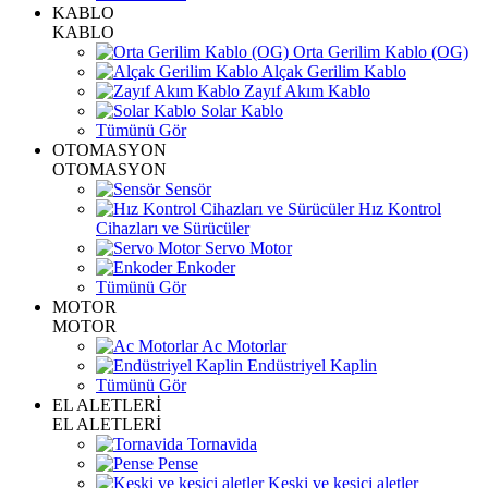
KABLO
KABLO
Orta Gerilim Kablo (OG)
Alçak Gerilim Kablo
Zayıf Akım Kablo
Solar Kablo
Tümünü Gör
OTOMASYON
OTOMASYON
Sensör
Hız Kontrol
Cihazları ve Sürücüler
Servo Motor
Enkoder
Tümünü Gör
MOTOR
MOTOR
Ac Motorlar
Endüstriyel Kaplin
Tümünü Gör
EL ALETLERİ
EL ALETLERİ
Tornavida
Pense
Keski ve kesici aletler