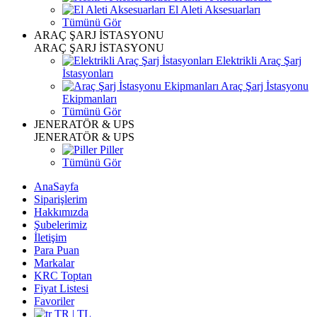
El Aleti Aksesuarları
Tümünü Gör
ARAÇ ŞARJ İSTASYONU
ARAÇ ŞARJ İSTASYONU
Elektrikli Araç Şarj
İstasyonları
Araç Şarj İstasyonu
Ekipmanları
Tümünü Gör
JENERATÖR & UPS
JENERATÖR & UPS
Piller
Tümünü Gör
AnaSayfa
Siparişlerim
Hakkımızda
Şubelerimiz
İletişim
Para Puan
Markalar
KRC Toptan
Fiyat Listesi
Favoriler
TR | TL