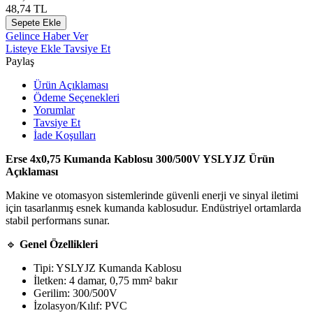
48,74
TL
Sepete Ekle
Gelince Haber Ver
Listeye Ekle
Tavsiye Et
Paylaş
Ürün Açıklaması
Ödeme Seçenekleri
Yorumlar
Tavsiye Et
İade Koşulları
Erse 4x0,75 Kumanda Kablosu 300/500V YSLYJZ Ürün
Açıklaması
Makine ve otomasyon sistemlerinde güvenli enerji ve sinyal iletimi
için tasarlanmış esnek kumanda kablosudur. Endüstriyel ortamlarda
stabil performans sunar.
🔹
Genel Özellikleri
Tipi: YSLYJZ Kumanda Kablosu
İletken: 4 damar, 0,75 mm² bakır
Gerilim: 300/500V
İzolasyon/Kılıf: PVC