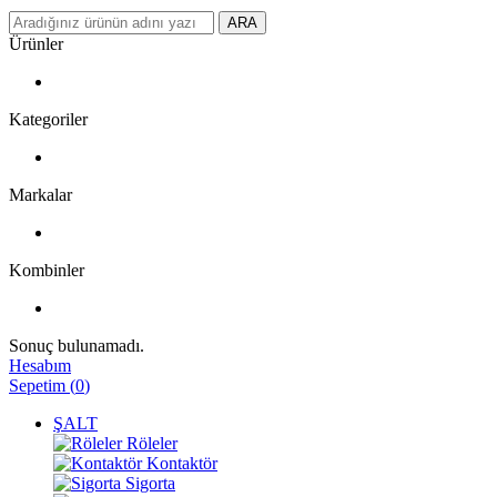
ARA
Ürünler
Kategoriler
Markalar
Kombinler
Sonuç bulunamadı.
Hesabım
Sepetim
(
0
)
ŞALT
Röleler
Kontaktör
Sigorta