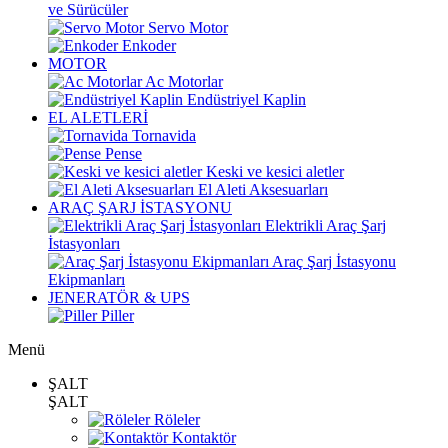
ve Sürücüler
Servo Motor
Enkoder
MOTOR
Ac Motorlar
Endüstriyel Kaplin
EL ALETLERİ
Tornavida
Pense
Keski ve kesici aletler
El Aleti Aksesuarları
ARAÇ ŞARJ İSTASYONU
Elektrikli Araç Şarj
İstasyonları
Araç Şarj İstasyonu
Ekipmanları
JENERATÖR & UPS
Piller
Menü
ŞALT
ŞALT
Röleler
Kontaktör