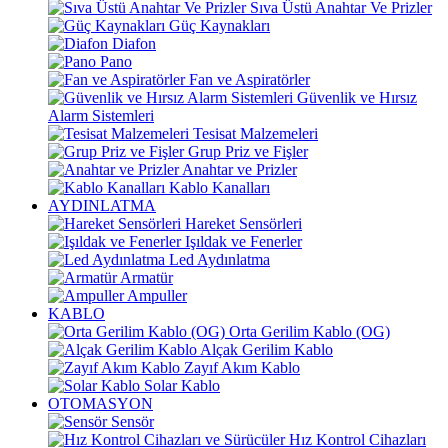
Sıva Üstü Anahtar Ve Prizler
Güç Kaynakları
Diafon
Pano
Fan ve Aspiratörler
Güvenlik ve Hırsız
Alarm Sistemleri
Tesisat Malzemeleri
Grup Priz ve Fişler
Anahtar ve Prizler
Kablo Kanalları
AYDINLATMA
Hareket Sensörleri
Işıldak ve Fenerler
Led Aydınlatma
Armatür
Ampuller
KABLO
Orta Gerilim Kablo (OG)
Alçak Gerilim Kablo
Zayıf Akım Kablo
Solar Kablo
OTOMASYON
Sensör
Hız Kontrol Cihazları