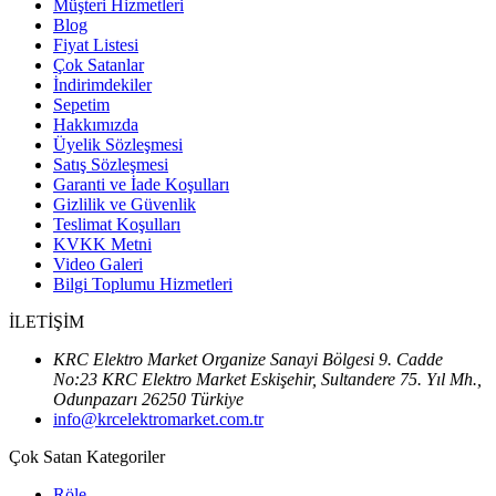
Müşteri Hizmetleri
Blog
Fiyat Listesi
Çok Satanlar
İndirimdekiler
Sepetim
Hakkımızda
Üyelik Sözleşmesi
Satış Sözleşmesi
Garanti ve İade Koşulları
Gizlilik ve Güvenlik
Teslimat Koşulları
KVKK Metni
Video Galeri
Bilgi Toplumu Hizmetleri
İLETİŞİM
KRC Elektro Market Organize Sanayi Bölgesi 9. Cadde
No:23 KRC Elektro Market Eskişehir, Sultandere 75. Yıl Mh.,
Odunpazarı 26250 Türkiye
info@krcelektromarket.com.tr
Çok Satan Kategoriler
Röle