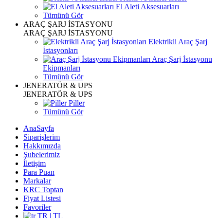
El Aleti Aksesuarları
Tümünü Gör
ARAÇ ŞARJ İSTASYONU
ARAÇ ŞARJ İSTASYONU
Elektrikli Araç Şarj
İstasyonları
Araç Şarj İstasyonu
Ekipmanları
Tümünü Gör
JENERATÖR & UPS
JENERATÖR & UPS
Piller
Tümünü Gör
AnaSayfa
Siparişlerim
Hakkımızda
Şubelerimiz
İletişim
Para Puan
Markalar
KRC Toptan
Fiyat Listesi
Favoriler
TR | TL