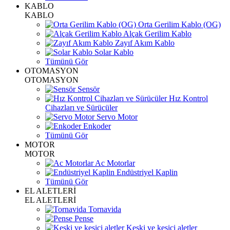
KABLO
KABLO
Orta Gerilim Kablo (OG)
Alçak Gerilim Kablo
Zayıf Akım Kablo
Solar Kablo
Tümünü Gör
OTOMASYON
OTOMASYON
Sensör
Hız Kontrol
Cihazları ve Sürücüler
Servo Motor
Enkoder
Tümünü Gör
MOTOR
MOTOR
Ac Motorlar
Endüstriyel Kaplin
Tümünü Gör
EL ALETLERİ
EL ALETLERİ
Tornavida
Pense
Keski ve kesici aletler