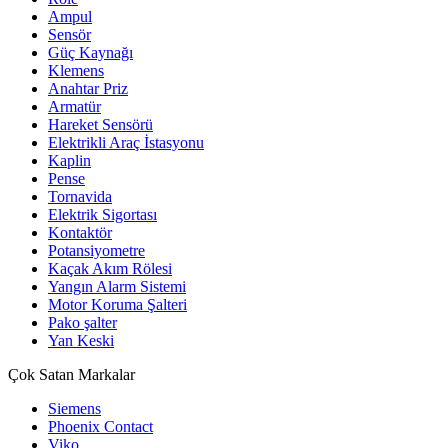
Ampul
Sensör
Güç Kaynağı
Klemens
Anahtar Priz
Armatür
Hareket Sensörü
Elektrikli Araç İstasyonu
Kaplin
Pense
Tornavida
Elektrik Sigortası
Kontaktör
Potansiyometre
Kaçak Akım Rölesi
Yangın Alarm Sistemi
Motor Koruma Şalteri
Pako şalter
Yan Keski
Çok Satan Markalar
Siemens
Phoenix Contact
Viko