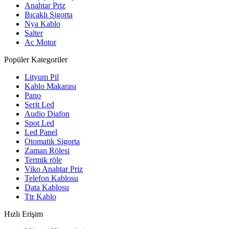
Anahtar Priz
Bıçaklı Sigorta
Nya Kablo
Şalter
Ac Motor
Popüler Kategoriler
Lityum Pil
Kablo Makarası
Pano
Şerit Led
Audio Diafon
Spot Led
Led Panel
Otomatik Sigorta
Zaman Rölesi
Termik röle
Viko Anahtar Priz
Telefon Kablosu
Data Kablosu
Ttr Kablo
Hızlı Erişim