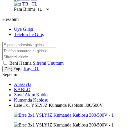
TR | TL
Para Birimi
Hesabım
Üye Girişi
Telefon İle Giriş
Beni Hatırla
Şifremi Unuttum
Kayıt Ol
Giriş Yap
Sepetim
Anasayfa
KABLO
Zayıf Akım Kablo
Kumanda Kablosu
Erse 3x1 YSLYJZ Kumanda Kablosu 300/500V