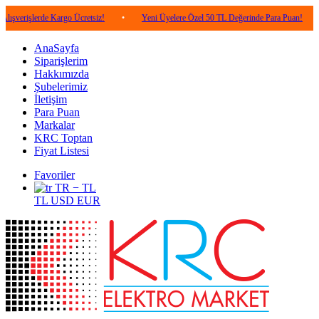
erde Kargo Ücretsiz!
•
Yeni Üyelere Özel 50 TL Değerinde Para Puan!
•
5.00
AnaSayfa
Siparişlerim
Hakkımızda
Şubelerimiz
İletişim
Para Puan
Markalar
KRC Toptan
Fiyat Listesi
Favoriler
TR − TL
TL
USD
EUR