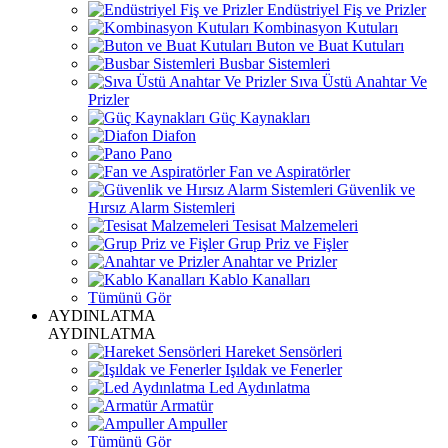
Endüstriyel Fiş ve Prizler
Kombinasyon Kutuları
Buton ve Buat Kutuları
Busbar Sistemleri
Sıva Üstü Anahtar Ve
Prizler
Güç Kaynakları
Diafon
Pano
Fan ve Aspiratörler
Güvenlik ve
Hırsız Alarm Sistemleri
Tesisat Malzemeleri
Grup Priz ve Fişler
Anahtar ve Prizler
Kablo Kanalları
Tümünü Gör
AYDINLATMA
AYDINLATMA
Hareket Sensörleri
Işıldak ve Fenerler
Led Aydınlatma
Armatür
Ampuller
Tümünü Gör