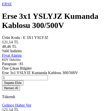
ERSE
Erse 3x1 YSLYJZ Kumanda
Kablosu 300/500V
Ürün Kodu :
E 3X1 YSLYJZ
121,14
TL
48,46
TL
%
60
İndirim
Fiyat Alarmı
KDV Dahildir.
Parapuan :
81
Öne Çıkan Bilgiler
Erse 3x1 YSLYJZ Kumanda Kablosu 300/500V
Sepete Ekle
Hemen Al
Tükendi
Gelince Haber Ver
121,14
TL