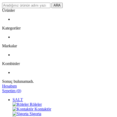
ARA
Ürünler
Kategoriler
Markalar
Kombinler
Sonuç bulunamadı.
Hesabım
Sepetim
(
0
)
ŞALT
Röleler
Kontaktör
Sigorta