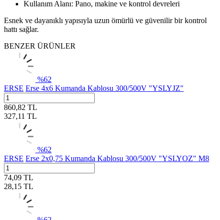
Kullanım Alanı: Pano, makine ve kontrol devreleri
Esnek ve dayanıklı yapısıyla uzun ömürlü ve güvenilir bir kontrol
hattı sağlar.
BENZER ÜRÜNLER
%
62
ERSE
Erse 4x6 Kumanda Kablosu 300/500V "YSLYJZ"
860,82
TL
327,11
TL
%
62
ERSE
Erse 2x0,75 Kumanda Kablosu 300/500V "YSLYOZ" M8
74,09
TL
28,15
TL
%
62