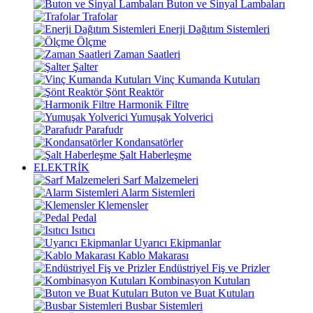
Buton ve Sinyal Lambaları
Trafolar
Enerji Dağıtım Sistemleri
Ölçme
Zaman Saatleri
Şalter
Vinç Kumanda Kutuları
Şönt Reaktör
Harmonik Filtre
Yumuşak Yolverici
Parafudr
Kondansatörler
Şalt Haberleşme
ELEKTRİK
Sarf Malzemeleri
Alarm Sistemleri
Klemensler
Pedal
Isıtıcı
Uyarıcı Ekipmanlar
Kablo Makarası
Endüstriyel Fiş ve Prizler
Kombinasyon Kutuları
Buton ve Buat Kutuları
Busbar Sistemleri