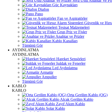
Sıva Üstü Anahtar Ve Pri
Güç Kaynakları
Diafon
Pano
Fan ve Aspiratörler
Güvenlik ve Hırsı
Tesisat Malzemeleri
Grup Priz ve Fişler
Anahtar ve Prizler
Kablo Kanalları
Tümünü Gör
AYDINLATMA
AYDINLATMA
Hareket Sensörleri
Işıldak ve Fenerler
Led Aydınlatma
Armatür
Ampuller
Tümünü Gör
KABLO
KABLO
Orta Gerilim Kablo (OG)
Alçak Gerilim Kablo
Zayıf Akım Kablo
Solar Kablo