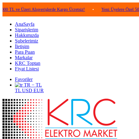
e Üzeri Alışverişlerde Kargo Ücretsiz!
•
Yeni Üyelere Özel 50 TL Değe
AnaSayfa
Siparişlerim
Hakkımızda
Şubelerimiz
İletişim
Para Puan
Markalar
KRC Toptan
Fiyat Listesi
Favoriler
TR − TL
TL
USD
EUR