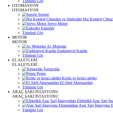
Tümünü Gör
OTOMASYON
OTOMASYON
Sensör
Hız Kontrol Cihazl
Servo Motor
Enkoder
Tümünü Gör
MOTOR
MOTOR
Ac Motorlar
Endüstriyel Kaplin
Tümünü Gör
EL ALETLERİ
EL ALETLERİ
Tornavida
Pense
Keski ve kesici aletler
El Aleti Aksesuarları
Tümünü Gör
ARAÇ ŞARJ İSTASYONU
ARAÇ ŞARJ İSTASYONU
Elektrikli Araç Şarj İst
Araç Şarj İstasyonu 
Tümünü Gör