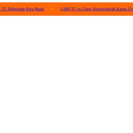
rinde Para Puan!
•
5.000 TL ve Üzeri Alışverişlerde Kargo Ücretsiz!