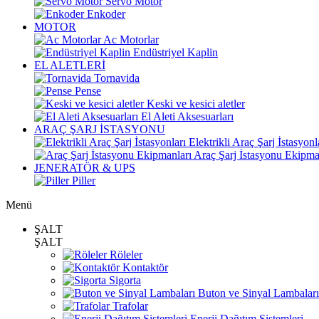
Servo Motor
Enkoder
MOTOR
Ac Motorlar
Endüstriyel Kaplin
EL ALETLERİ
Tornavida
Pense
Keski ve kesici aletler
El Aleti Aksesuarları
ARAÇ ŞARJ İSTASYONU
Elektrikli Araç Şarj İstasyonl
Araç Şarj İstasyonu Ekipma
JENERATÖR & UPS
Piller
Menü
ŞALT
ŞALT
Röleler
Kontaktör
Sigorta
Buton ve Sinyal Lambaları
Trafolar
Enerji Dağıtım Sistemleri