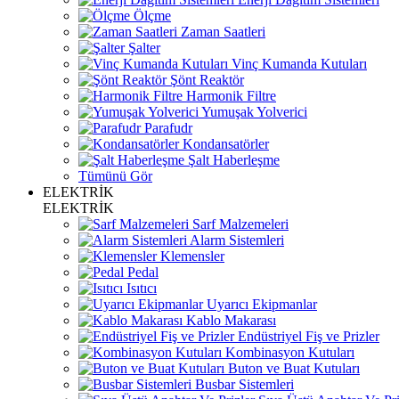
Ölçme
Zaman Saatleri
Şalter
Vinç Kumanda Kutuları
Şönt Reaktör
Harmonik Filtre
Yumuşak Yolverici
Parafudr
Kondansatörler
Şalt Haberleşme
Tümünü Gör
ELEKTRİK
ELEKTRİK
Sarf Malzemeleri
Alarm Sistemleri
Klemensler
Pedal
Isıtıcı
Uyarıcı Ekipmanlar
Kablo Makarası
Endüstriyel Fiş ve Prizler
Kombinasyon Kutuları
Buton ve Buat Kutuları
Busbar Sistemleri