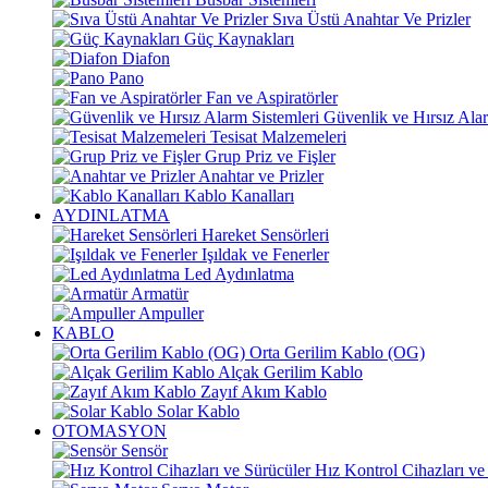
Sıva Üstü Anahtar Ve Prizler
Güç Kaynakları
Diafon
Pano
Fan ve Aspiratörler
Güvenlik ve Hırsız Alar
Tesisat Malzemeleri
Grup Priz ve Fişler
Anahtar ve Prizler
Kablo Kanalları
AYDINLATMA
Hareket Sensörleri
Işıldak ve Fenerler
Led Aydınlatma
Armatür
Ampuller
KABLO
Orta Gerilim Kablo (OG)
Alçak Gerilim Kablo
Zayıf Akım Kablo
Solar Kablo
OTOMASYON
Sensör
Hız Kontrol Cihazları ve