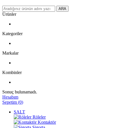
ARA
Ürünler
Kategoriler
Markalar
Kombinler
Sonuç bulunamadı.
Hesabım
Sepetim
(
0
)
ŞALT
Röleler
Kontaktör
Sigorta