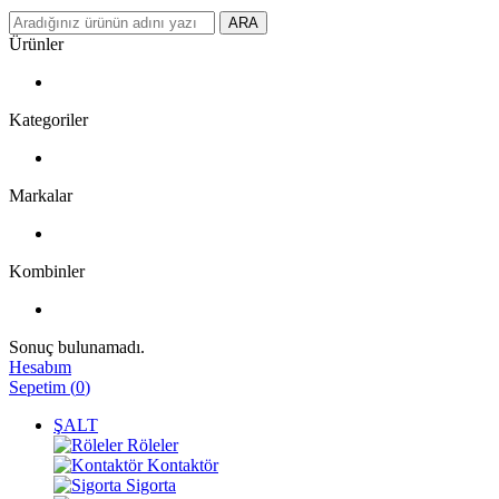
ARA
Ürünler
Kategoriler
Markalar
Kombinler
Sonuç bulunamadı.
Hesabım
Sepetim
(
0
)
ŞALT
Röleler
Kontaktör
Sigorta