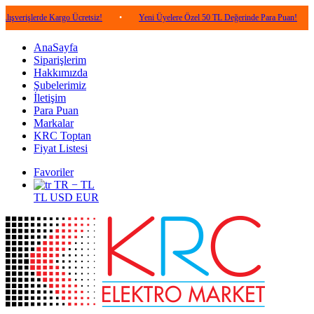
erde Kargo Ücretsiz!
•
Yeni Üyelere Özel 50 TL Değerinde Para Puan!
•
5.000
AnaSayfa
Siparişlerim
Hakkımızda
Şubelerimiz
İletişim
Para Puan
Markalar
KRC Toptan
Fiyat Listesi
Favoriler
TR − TL
TL
USD
EUR