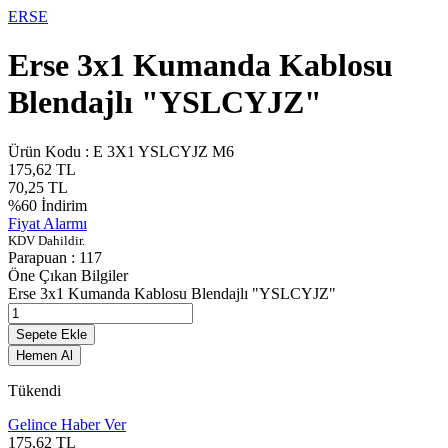
ERSE
Erse 3x1 Kumanda Kablosu
Blendajlı "YSLCYJZ"
Ürün Kodu :
E 3X1 YSLCYJZ M6
175,62
TL
70,25
TL
%
60
İndirim
Fiyat Alarmı
KDV Dahildir.
Parapuan :
117
Öne Çıkan Bilgiler
Erse 3x1 Kumanda Kablosu Blendajlı "YSLCYJZ"
Sepete Ekle
Hemen Al
Tükendi
Gelince Haber Ver
175,62
TL