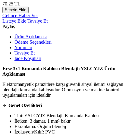
70,25
TL
Sepete Ekle
Gelince Haber Ver
Listeye Ekle
Tavsiye Et
Paylaş
Ürün Açıklaması
Ödeme Seçenekleri
Yorumlar
Tavsiye Et
İade Koşulları
Erse 3x1 Kumanda Kablosu Blendajlı YSLCYJZ Ürün
Açıklaması
Elektromanyetik parazitlere karşı güvenli sinyal iletimi sağlayan
blendajlı kumanda kablosudur. Otomasyon ve makine kontrol
uygulamaları için idealdir.
🔹
Genel Özellikleri
Tipi: YSLCYJZ Blendajlı Kumanda Kablosu
İletken: 3 damar, 1 mm² bakır
Ekranlama: Örgülü blendaj
İzolasyon/Kılıf: PVC