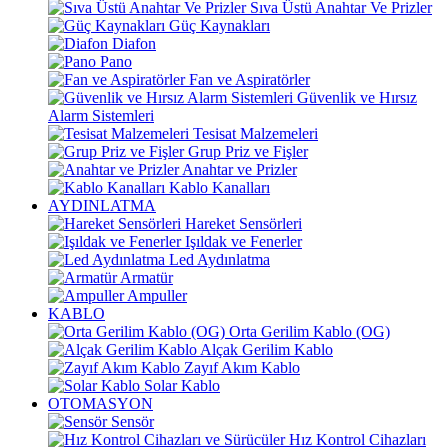
Sıva Üstü Anahtar Ve Prizler
Güç Kaynakları
Diafon
Pano
Fan ve Aspiratörler
Güvenlik ve Hırsız
Alarm Sistemleri
Tesisat Malzemeleri
Grup Priz ve Fişler
Anahtar ve Prizler
Kablo Kanalları
AYDINLATMA
Hareket Sensörleri
Işıldak ve Fenerler
Led Aydınlatma
Armatür
Ampuller
KABLO
Orta Gerilim Kablo (OG)
Alçak Gerilim Kablo
Zayıf Akım Kablo
Solar Kablo
OTOMASYON
Sensör
Hız Kontrol Cihazları