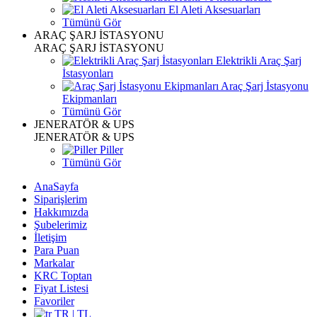
El Aleti Aksesuarları
Tümünü Gör
ARAÇ ŞARJ İSTASYONU
ARAÇ ŞARJ İSTASYONU
Elektrikli Araç Şarj
İstasyonları
Araç Şarj İstasyonu
Ekipmanları
Tümünü Gör
JENERATÖR & UPS
JENERATÖR & UPS
Piller
Tümünü Gör
AnaSayfa
Siparişlerim
Hakkımızda
Şubelerimiz
İletişim
Para Puan
Markalar
KRC Toptan
Fiyat Listesi
Favoriler
TR | TL