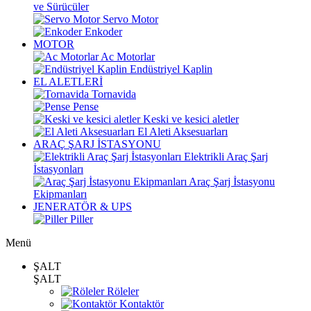
ve Sürücüler
Servo Motor
Enkoder
MOTOR
Ac Motorlar
Endüstriyel Kaplin
EL ALETLERİ
Tornavida
Pense
Keski ve kesici aletler
El Aleti Aksesuarları
ARAÇ ŞARJ İSTASYONU
Elektrikli Araç Şarj
İstasyonları
Araç Şarj İstasyonu
Ekipmanları
JENERATÖR & UPS
Piller
Menü
ŞALT
ŞALT
Röleler
Kontaktör