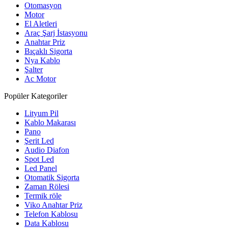
Otomasyon
Motor
El Aletleri
Araç Şarj İstasyonu
Anahtar Priz
Bıçaklı Sigorta
Nya Kablo
Şalter
Ac Motor
Popüler Kategoriler
Lityum Pil
Kablo Makarası
Pano
Şerit Led
Audio Diafon
Spot Led
Led Panel
Otomatik Sigorta
Zaman Rölesi
Termik röle
Viko Anahtar Priz
Telefon Kablosu
Data Kablosu