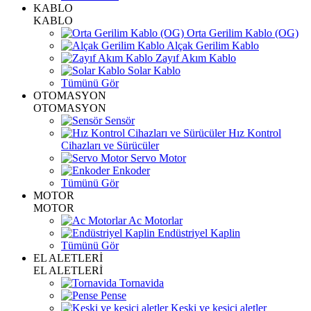
KABLO
KABLO
Orta Gerilim Kablo (OG)
Alçak Gerilim Kablo
Zayıf Akım Kablo
Solar Kablo
Tümünü Gör
OTOMASYON
OTOMASYON
Sensör
Hız Kontrol
Cihazları ve Sürücüler
Servo Motor
Enkoder
Tümünü Gör
MOTOR
MOTOR
Ac Motorlar
Endüstriyel Kaplin
Tümünü Gör
EL ALETLERİ
EL ALETLERİ
Tornavida
Pense
Keski ve kesici aletler