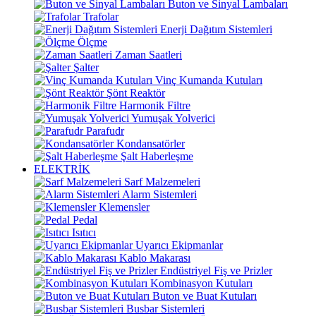
Buton ve Sinyal Lambaları
Trafolar
Enerji Dağıtım Sistemleri
Ölçme
Zaman Saatleri
Şalter
Vinç Kumanda Kutuları
Şönt Reaktör
Harmonik Filtre
Yumuşak Yolverici
Parafudr
Kondansatörler
Şalt Haberleşme
ELEKTRİK
Sarf Malzemeleri
Alarm Sistemleri
Klemensler
Pedal
Isıtıcı
Uyarıcı Ekipmanlar
Kablo Makarası
Endüstriyel Fiş ve Prizler
Kombinasyon Kutuları
Buton ve Buat Kutuları
Busbar Sistemleri