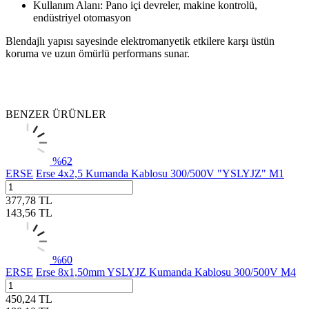
Kullanım Alanı: Pano içi devreler, makine kontrolü,
endüstriyel otomasyon
Blendajlı yapısı sayesinde elektromanyetik etkilere karşı üstün
koruma ve uzun ömürlü performans sunar.
BENZER ÜRÜNLER
%
62
ERSE
Erse 4x2,5 Kumanda Kablosu 300/500V "YSLYJZ" M1
377,78
TL
143,56
TL
%
60
ERSE
Erse 8x1,50mm YSLYJZ Kumanda Kablosu 300/500V M4
450,24
TL