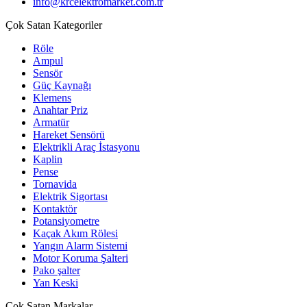
info@krcelektromarket.com.tr
Çok Satan Kategoriler
Röle
Ampul
Sensör
Güç Kaynağı
Klemens
Anahtar Priz
Armatür
Hareket Sensörü
Elektrikli Araç İstasyonu
Kaplin
Pense
Tornavida
Elektrik Sigortası
Kontaktör
Potansiyometre
Kaçak Akım Rölesi
Yangın Alarm Sistemi
Motor Koruma Şalteri
Pako şalter
Yan Keski
Çok Satan Markalar