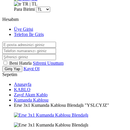
TR | TL
Para Birimi
Hesabım
Üye Girişi
Telefon İle Giriş
Beni Hatırla
Şifremi Unuttum
Kayıt Ol
Giriş Yap
Sepetim
Anasayfa
KABLO
Zayıf Akım Kablo
Kumanda Kablosu
Erse 3x1 Kumanda Kablosu Blendajlı "YSLCYJZ"