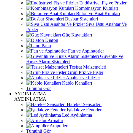
Endüstriyel Fiş ve Prizler
Kombinasyon Kutuları
Buton ve Buat Kutuları
Busbar Sistemleri
Sıva Üstü Anahtar Ve
Prizler
Güç Kaynakları
Diafon
Pano
Fan ve Aspiratörler
Güvenlik ve
Hırsız Alarm Sistemleri
Tesisat Malzemeleri
Grup Priz ve Fişler
Anahtar ve Prizler
Kablo Kanalları
Tümünü Gör
AYDINLATMA
AYDINLATMA
Hareket Sensörleri
Işıldak ve Fenerler
Led Aydınlatma
Armatür
Ampuller
Tümünü Gör