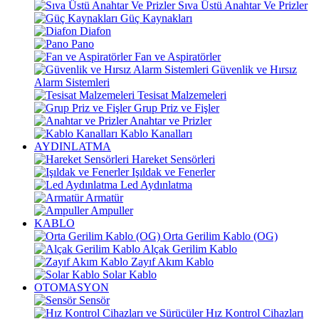
Sıva Üstü Anahtar Ve Prizler
Güç Kaynakları
Diafon
Pano
Fan ve Aspiratörler
Güvenlik ve Hırsız
Alarm Sistemleri
Tesisat Malzemeleri
Grup Priz ve Fişler
Anahtar ve Prizler
Kablo Kanalları
AYDINLATMA
Hareket Sensörleri
Işıldak ve Fenerler
Led Aydınlatma
Armatür
Ampuller
KABLO
Orta Gerilim Kablo (OG)
Alçak Gerilim Kablo
Zayıf Akım Kablo
Solar Kablo
OTOMASYON
Sensör
Hız Kontrol Cihazları