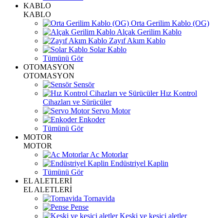
KABLO
KABLO
Orta Gerilim Kablo (OG)
Alçak Gerilim Kablo
Zayıf Akım Kablo
Solar Kablo
Tümünü Gör
OTOMASYON
OTOMASYON
Sensör
Hız Kontrol
Cihazları ve Sürücüler
Servo Motor
Enkoder
Tümünü Gör
MOTOR
MOTOR
Ac Motorlar
Endüstriyel Kaplin
Tümünü Gör
EL ALETLERİ
EL ALETLERİ
Tornavida
Pense
Keski ve kesici aletler