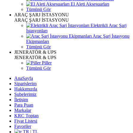
El Aleti Aksesuarları
Tümünü Gör
ARAÇ ŞARJ İSTASYONU
ARAÇ ŞARJ İSTASYONU
Elektrikli Araç Şarj
İstasyonları
Araç Şarj İstasyonu
Ekipmanları
Tümünü Gör
JENERATÖR & UPS
JENERATÖR & UPS
Piller
Tümünü Gör
AnaSayfa
Siparişlerim
Hakkımızda
Şubelerimiz
İletişim
Para Puan
Markalar
KRC Toptan
Fiyat Listesi
Favoriler
TR | TL