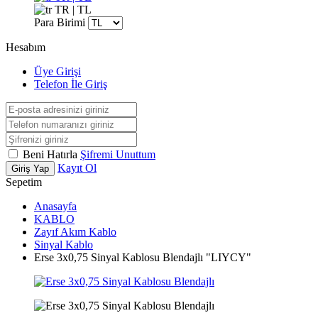
TR | TL
Para Birimi
Hesabım
Üye Girişi
Telefon İle Giriş
Beni Hatırla
Şifremi Unuttum
Kayıt Ol
Giriş Yap
Sepetim
Anasayfa
KABLO
Zayıf Akım Kablo
Sinyal Kablo
Erse 3x0,75 Sinyal Kablosu Blendajlı "LIYCY"