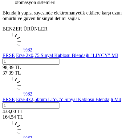
otomasyon sistemleri
Blendajlı yapısı sayesinde elektromanyetik etkilere karşı uzun
ömürlü ve güvenilir sinyal iletimi sağlar.
BENZER ÜRÜNLER
%
62
ERSE
Erse 2x0,75 Sinyal Kablosu Blendajlı "LIYCY" M3
98,39
TL
37,39
TL
%
62
ERSE
Erse 4x2,50mm LIYCY Sinyal Kablosu Blendajlı M4
433,00
TL
164,54
TL
%
62