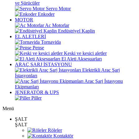
ve Sürücüler
Servo Motor
Enkoder
MOTOR
Ac Motorlar
Endüstriyel Kaplin
EL ALETLERİ
Tornavida
Pense
Keski ve kesici aletler
El Aleti Aksesuarları
ARAÇ ŞARJ İSTASYONU
Elektrikli Araç Şarj
İstasyonları
Araç Şarj İstasyonu
Ekipmanları
JENERATÖR & UPS
Piller
Menü
ŞALT
ŞALT
Röleler
Kontaktör