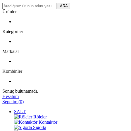
ARA
Ürünler
Kategoriler
Markalar
Kombinler
Sonuç bulunamadı.
Hesabım
Sepetim
(
0
)
ŞALT
Röleler
Kontaktör
Sigorta