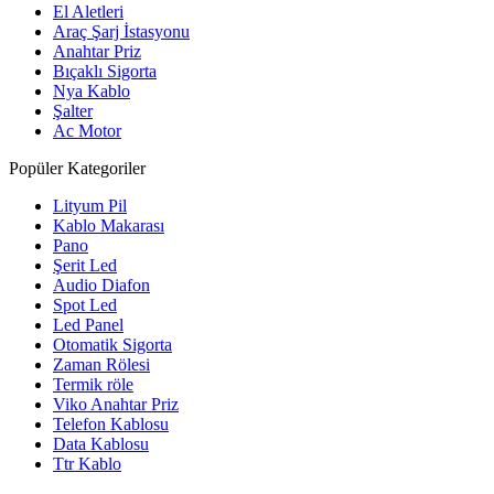
El Aletleri
Araç Şarj İstasyonu
Anahtar Priz
Bıçaklı Sigorta
Nya Kablo
Şalter
Ac Motor
Popüler Kategoriler
Lityum Pil
Kablo Makarası
Pano
Şerit Led
Audio Diafon
Spot Led
Led Panel
Otomatik Sigorta
Zaman Rölesi
Termik röle
Viko Anahtar Priz
Telefon Kablosu
Data Kablosu
Ttr Kablo