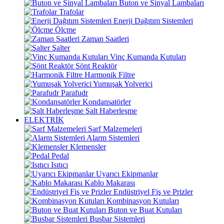
Buton ve Sinyal Lambaları
Trafolar
Enerji Dağıtım Sistemleri
Ölçme
Zaman Saatleri
Şalter
Vinç Kumanda Kutuları
Şönt Reaktör
Harmonik Filtre
Yumuşak Yolverici
Parafudr
Kondansatörler
Şalt Haberleşme
ELEKTRİK
Sarf Malzemeleri
Alarm Sistemleri
Klemensler
Pedal
Isıtıcı
Uyarıcı Ekipmanlar
Kablo Makarası
Endüstriyel Fiş ve Prizler
Kombinasyon Kutuları
Buton ve Buat Kutuları
Busbar Sistemleri