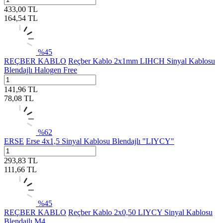
433,00
TL
164,54
TL
%
45
REÇBER KABLO
Reçber Kablo 2x1mm LIHCH Sinyal Kablosu
Blendajlı Halogen Free
141,96
TL
78,08
TL
%
62
ERSE
Erse 4x1,5 Sinyal Kablosu Blendajlı "LIYCY"
293,83
TL
111,66
TL
%
45
REÇBER KABLO
Reçber Kablo 2x0,50 LIYCY Sinyal Kablosu
Blendajlı M4