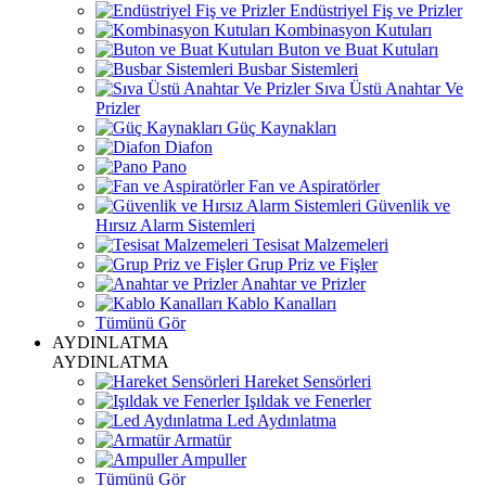
Endüstriyel Fiş ve Prizler
Kombinasyon Kutuları
Buton ve Buat Kutuları
Busbar Sistemleri
Sıva Üstü Anahtar Ve
Prizler
Güç Kaynakları
Diafon
Pano
Fan ve Aspiratörler
Güvenlik ve
Hırsız Alarm Sistemleri
Tesisat Malzemeleri
Grup Priz ve Fişler
Anahtar ve Prizler
Kablo Kanalları
Tümünü Gör
AYDINLATMA
AYDINLATMA
Hareket Sensörleri
Işıldak ve Fenerler
Led Aydınlatma
Armatür
Ampuller
Tümünü Gör