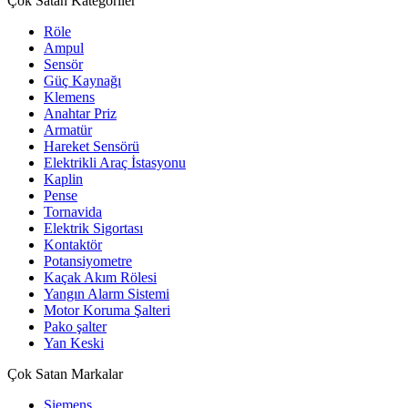
Çok Satan Kategoriler
Röle
Ampul
Sensör
Güç Kaynağı
Klemens
Anahtar Priz
Armatür
Hareket Sensörü
Elektrikli Araç İstasyonu
Kaplin
Pense
Tornavida
Elektrik Sigortası
Kontaktör
Potansiyometre
Kaçak Akım Rölesi
Yangın Alarm Sistemi
Motor Koruma Şalteri
Pako şalter
Yan Keski
Çok Satan Markalar
Siemens