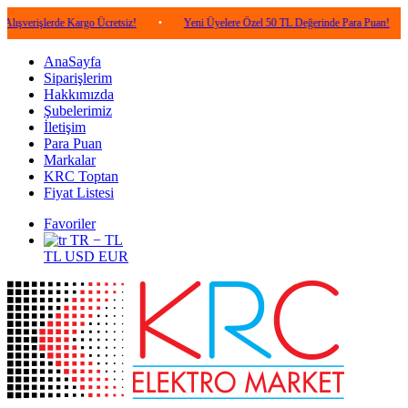
erde Kargo Ücretsiz!
•
Yeni Üyelere Özel 50 TL Değerinde Para Puan!
•
5.00
AnaSayfa
Siparişlerim
Hakkımızda
Şubelerimiz
İletişim
Para Puan
Markalar
KRC Toptan
Fiyat Listesi
Favoriler
TR − TL
TL
USD
EUR