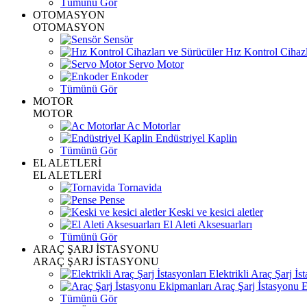
Tümünü Gör
OTOMASYON
OTOMASYON
Sensör
Hız Kontrol Cihazl
Servo Motor
Enkoder
Tümünü Gör
MOTOR
MOTOR
Ac Motorlar
Endüstriyel Kaplin
Tümünü Gör
EL ALETLERİ
EL ALETLERİ
Tornavida
Pense
Keski ve kesici aletler
El Aleti Aksesuarları
Tümünü Gör
ARAÇ ŞARJ İSTASYONU
ARAÇ ŞARJ İSTASYONU
Elektrikli Araç Şarj İst
Araç Şarj İstasyonu 
Tümünü Gör