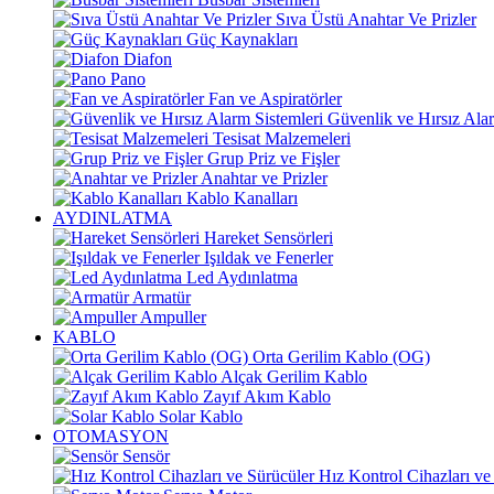
Sıva Üstü Anahtar Ve Prizler
Güç Kaynakları
Diafon
Pano
Fan ve Aspiratörler
Güvenlik ve Hırsız Alar
Tesisat Malzemeleri
Grup Priz ve Fişler
Anahtar ve Prizler
Kablo Kanalları
AYDINLATMA
Hareket Sensörleri
Işıldak ve Fenerler
Led Aydınlatma
Armatür
Ampuller
KABLO
Orta Gerilim Kablo (OG)
Alçak Gerilim Kablo
Zayıf Akım Kablo
Solar Kablo
OTOMASYON
Sensör
Hız Kontrol Cihazları ve