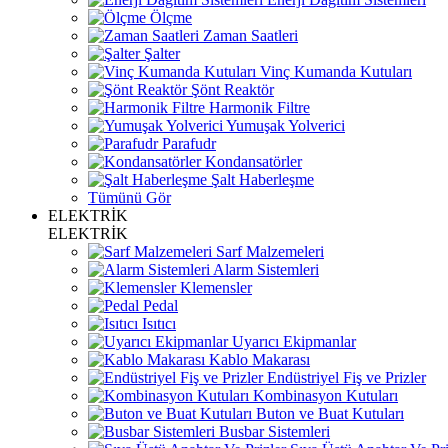
Ölçme
Zaman Saatleri
Şalter
Vinç Kumanda Kutuları
Şönt Reaktör
Harmonik Filtre
Yumuşak Yolverici
Parafudr
Kondansatörler
Şalt Haberleşme
Tümünü Gör
ELEKTRİK
ELEKTRİK
Sarf Malzemeleri
Alarm Sistemleri
Klemensler
Pedal
Isıtıcı
Uyarıcı Ekipmanlar
Kablo Makarası
Endüstriyel Fiş ve Prizler
Kombinasyon Kutuları
Buton ve Buat Kutuları
Busbar Sistemleri