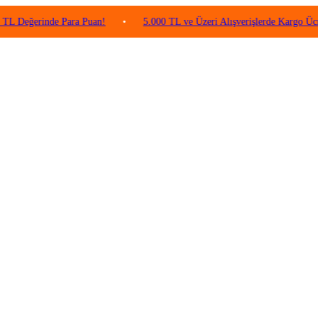
rinde Para Puan!
•
5.000 TL ve Üzeri Alışverişlerde Kargo Ücretsiz!