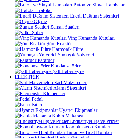
Buton ve Sinyal Lambaları
Trafolar
Enerji Dağıtım Sistemleri
Ölçme
Zaman Saatleri
Şalter
Vinç Kumanda Kutuları
Şönt Reaktör
Harmonik Filtre
Yumuşak Yolverici
Parafudr
Kondansatörler
Şalt Haberleşme
ELEKTRİK
Sarf Malzemeleri
Alarm Sistemleri
Klemensler
Pedal
Isıtıcı
Uyarıcı Ekipmanlar
Kablo Makarası
Endüstriyel Fiş ve Prizler
Kombinasyon Kutuları
Buton ve Buat Kutuları
Busbar Sistemleri