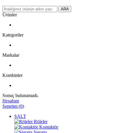
ARA
Ürünler
Kategoriler
Markalar
Kombinler
Sonuç bulunamadı.
Hesabım
Sepetim
(
0
)
ŞALT
Röleler
Kontaktör
Sigorta