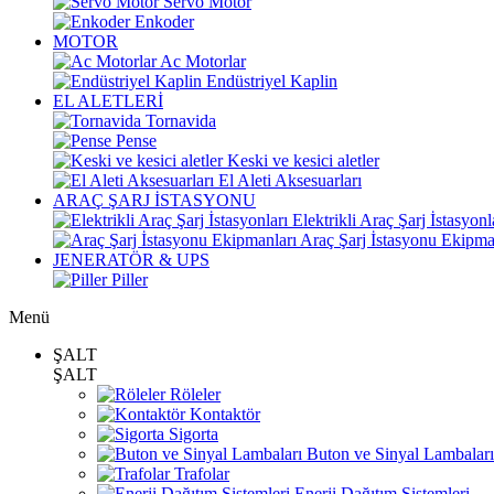
Servo Motor
Enkoder
MOTOR
Ac Motorlar
Endüstriyel Kaplin
EL ALETLERİ
Tornavida
Pense
Keski ve kesici aletler
El Aleti Aksesuarları
ARAÇ ŞARJ İSTASYONU
Elektrikli Araç Şarj İstasyonl
Araç Şarj İstasyonu Ekipma
JENERATÖR & UPS
Piller
Menü
ŞALT
ŞALT
Röleler
Kontaktör
Sigorta
Buton ve Sinyal Lambaları
Trafolar
Enerji Dağıtım Sistemleri