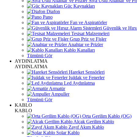
Sıva Üstü Anahtar Ve Pri
Güç Kaynakları
Diafon
Pano
Fan ve Aspiratörler
Güvenlik ve Hırsı
Tesisat Malzemeleri
Grup Priz ve Fişler
Anahtar ve Prizler
Kablo Kanalları
Tümünü Gör
AYDINLATMA
AYDINLATMA
Hareket Sensörleri
Işıldak ve Fenerler
Led Aydınlatma
Armatür
Ampuller
Tümünü Gör
KABLO
KABLO
Orta Gerilim Kablo (OG)
Alçak Gerilim Kablo
Zayıf Akım Kablo
Solar Kablo