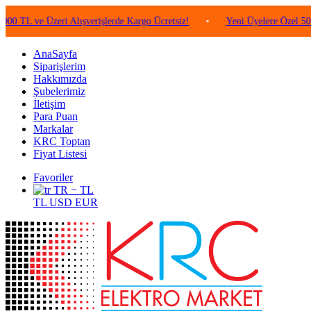
e Üzeri Alışverişlerde Kargo Ücretsiz!
•
Yeni Üyelere Özel 50 TL Değe
AnaSayfa
Siparişlerim
Hakkımızda
Şubelerimiz
İletişim
Para Puan
Markalar
KRC Toptan
Fiyat Listesi
Favoriler
TR − TL
TL
USD
EUR