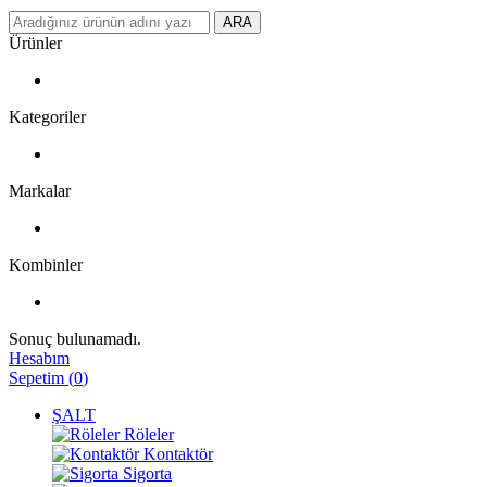
ARA
Ürünler
Kategoriler
Markalar
Kombinler
Sonuç bulunamadı.
Hesabım
Sepetim
(
0
)
ŞALT
Röleler
Kontaktör
Sigorta