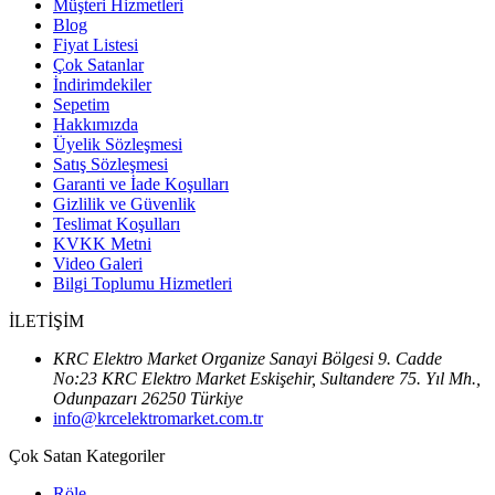
Müşteri Hizmetleri
Blog
Fiyat Listesi
Çok Satanlar
İndirimdekiler
Sepetim
Hakkımızda
Üyelik Sözleşmesi
Satış Sözleşmesi
Garanti ve İade Koşulları
Gizlilik ve Güvenlik
Teslimat Koşulları
KVKK Metni
Video Galeri
Bilgi Toplumu Hizmetleri
İLETİŞİM
KRC Elektro Market Organize Sanayi Bölgesi 9. Cadde
No:23 KRC Elektro Market Eskişehir, Sultandere 75. Yıl Mh.,
Odunpazarı 26250 Türkiye
info@krcelektromarket.com.tr
Çok Satan Kategoriler
Röle