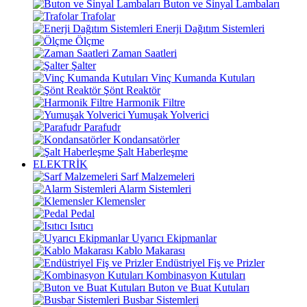
Buton ve Sinyal Lambaları
Trafolar
Enerji Dağıtım Sistemleri
Ölçme
Zaman Saatleri
Şalter
Vinç Kumanda Kutuları
Şönt Reaktör
Harmonik Filtre
Yumuşak Yolverici
Parafudr
Kondansatörler
Şalt Haberleşme
ELEKTRİK
Sarf Malzemeleri
Alarm Sistemleri
Klemensler
Pedal
Isıtıcı
Uyarıcı Ekipmanlar
Kablo Makarası
Endüstriyel Fiş ve Prizler
Kombinasyon Kutuları
Buton ve Buat Kutuları
Busbar Sistemleri