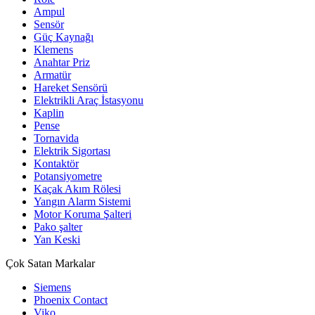
Ampul
Sensör
Güç Kaynağı
Klemens
Anahtar Priz
Armatür
Hareket Sensörü
Elektrikli Araç İstasyonu
Kaplin
Pense
Tornavida
Elektrik Sigortası
Kontaktör
Potansiyometre
Kaçak Akım Rölesi
Yangın Alarm Sistemi
Motor Koruma Şalteri
Pako şalter
Yan Keski
Çok Satan Markalar
Siemens
Phoenix Contact
Viko