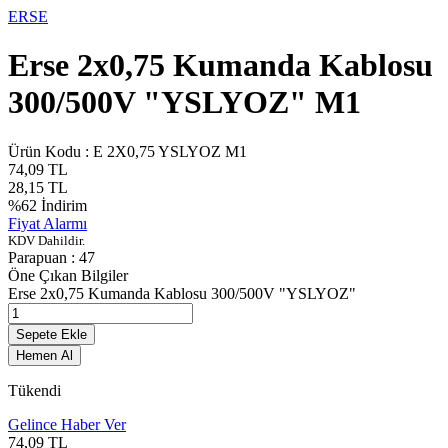
ERSE
Erse 2x0,75 Kumanda Kablosu
300/500V "YSLYOZ" M1
Ürün Kodu :
E 2X0,75 YSLYOZ M1
74,09
TL
28,15
TL
%
62
İndirim
Fiyat Alarmı
KDV Dahildir.
Parapuan :
47
Öne Çıkan Bilgiler
Erse 2x0,75 Kumanda Kablosu 300/500V "YSLYOZ"
Sepete Ekle
Hemen Al
Tükendi
Gelince Haber Ver
74,09
TL