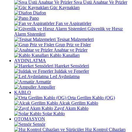
Sıva Üstü Anahtar Ve Prizler
Güç Kaynakları
Diafon
Pano
Fan ve Aspiratörler
Güvenlik ve Hırsız
Alarm Sistemleri
Tesisat Malzemeleri
Grup Priz ve Fişler
Anahtar ve Prizler
Kablo Kanalları
AYDINLATMA
Hareket Sensörleri
Işıldak ve Fenerler
Led Aydınlatma
Armatür
Ampuller
KABLO
Orta Gerilim Kablo (OG)
Alçak Gerilim Kablo
Zayıf Akım Kablo
Solar Kablo
OTOMASYON
Sensör
Hız Kontrol Cihazları