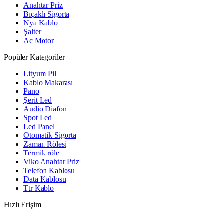
Anahtar Priz
Bıçaklı Sigorta
Nya Kablo
Şalter
Ac Motor
Popüler Kategoriler
Lityum Pil
Kablo Makarası
Pano
Şerit Led
Audio Diafon
Spot Led
Led Panel
Otomatik Sigorta
Zaman Rölesi
Termik röle
Viko Anahtar Priz
Telefon Kablosu
Data Kablosu
Ttr Kablo
Hızlı Erişim