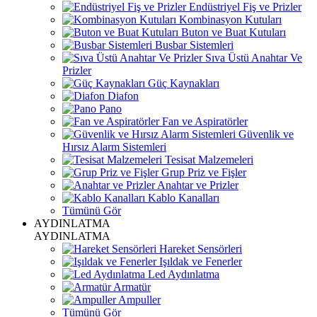
Endüstriyel Fiş ve Prizler
Kombinasyon Kutuları
Buton ve Buat Kutuları
Busbar Sistemleri
Sıva Üstü Anahtar Ve
Prizler
Güç Kaynakları
Diafon
Pano
Fan ve Aspiratörler
Güvenlik ve
Hırsız Alarm Sistemleri
Tesisat Malzemeleri
Grup Priz ve Fişler
Anahtar ve Prizler
Kablo Kanalları
Tümünü Gör
AYDINLATMA
AYDINLATMA
Hareket Sensörleri
Işıldak ve Fenerler
Led Aydınlatma
Armatür
Ampuller
Tümünü Gör