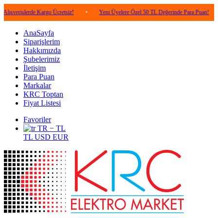
lerde Kargo Ücretsiz!
•
Yeni Üyelere Özel 50 TL Değerinde Para Puan!
•
5.0
AnaSayfa
Siparişlerim
Hakkımızda
Şubelerimiz
İletişim
Para Puan
Markalar
KRC Toptan
Fiyat Listesi
Favoriler
TR − TL
TL
USD
EUR