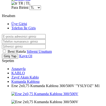
TR | TL
Para Birimi
Hesabım
Üye Girişi
Telefon İle Giriş
Beni Hatırla
Şifremi Unuttum
Kayıt Ol
Giriş Yap
Sepetim
Anasayfa
KABLO
Zayıf Akım Kablo
Kumanda Kablosu
Erse 2x0,75 Kumanda Kablosu 300/500V "YSLYOZ" M1