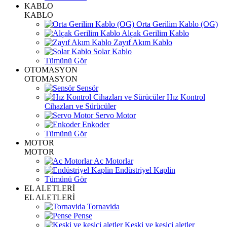
KABLO
KABLO
Orta Gerilim Kablo (OG)
Alçak Gerilim Kablo
Zayıf Akım Kablo
Solar Kablo
Tümünü Gör
OTOMASYON
OTOMASYON
Sensör
Hız Kontrol
Cihazları ve Sürücüler
Servo Motor
Enkoder
Tümünü Gör
MOTOR
MOTOR
Ac Motorlar
Endüstriyel Kaplin
Tümünü Gör
EL ALETLERİ
EL ALETLERİ
Tornavida
Pense
Keski ve kesici aletler