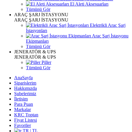
El Aleti Aksesuarları
Tümünü Gör
ARAÇ ŞARJ İSTASYONU
ARAÇ ŞARJ İSTASYONU
Elektrikli Araç Şarj
İstasyonları
Araç Şarj İstasyonu
Ekipmanları
Tümünü Gör
JENERATÖR & UPS
JENERATÖR & UPS
Piller
Tümünü Gör
AnaSayfa
Siparişlerim
Hakkımızda
Şubelerimiz
İletişim
Para Puan
Markalar
KRC Toptan
Fiyat Listesi
Favoriler
TR | TL