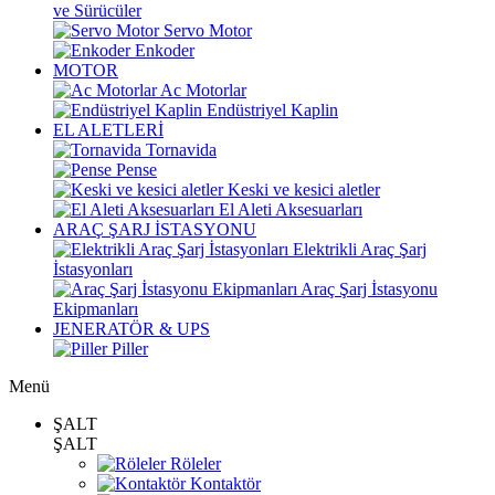
ve Sürücüler
Servo Motor
Enkoder
MOTOR
Ac Motorlar
Endüstriyel Kaplin
EL ALETLERİ
Tornavida
Pense
Keski ve kesici aletler
El Aleti Aksesuarları
ARAÇ ŞARJ İSTASYONU
Elektrikli Araç Şarj
İstasyonları
Araç Şarj İstasyonu
Ekipmanları
JENERATÖR & UPS
Piller
Menü
ŞALT
ŞALT
Röleler
Kontaktör