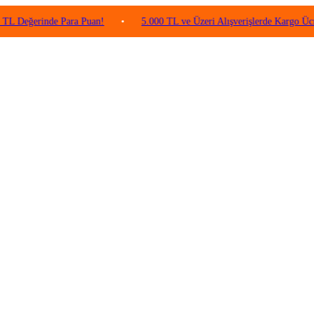
rinde Para Puan!
•
5.000 TL ve Üzeri Alışverişlerde Kargo Ücretsiz!