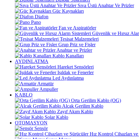
Sıva Üstü Anahtar Ve Prizler
Güç Kaynakları
Diafon
Pano
Fan ve Aspiratörler
Güvenlik ve Hırsız Alar
Tesisat Malzemeleri
Grup Priz ve Fişler
Anahtar ve Prizler
Kablo Kanalları
AYDINLATMA
Hareket Sensörleri
Işıldak ve Fenerler
Led Aydınlatma
Armatür
Ampuller
KABLO
Orta Gerilim Kablo (OG)
Alçak Gerilim Kablo
Zayıf Akım Kablo
Solar Kablo
OTOMASYON
Sensör
Hız Kontrol Cihazları ve