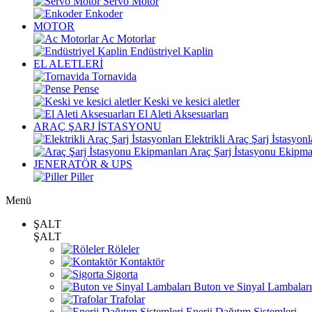
Servo Motor
Enkoder
MOTOR
Ac Motorlar
Endüstriyel Kaplin
EL ALETLERİ
Tornavida
Pense
Keski ve kesici aletler
El Aleti Aksesuarları
ARAÇ ŞARJ İSTASYONU
Elektrikli Araç Şarj İstasyonl
Araç Şarj İstasyonu Ekipma
JENERATÖR & UPS
Piller
Menü
ŞALT
ŞALT
Röleler
Kontaktör
Sigorta
Buton ve Sinyal Lambaları
Trafolar
Enerji Dağıtım Sistemleri