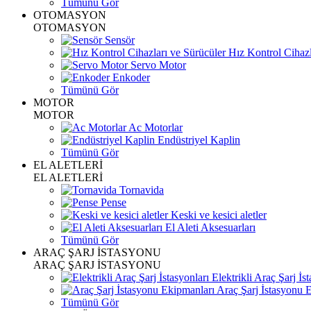
Tümünü Gör
OTOMASYON
OTOMASYON
Sensör
Hız Kontrol Cihazl
Servo Motor
Enkoder
Tümünü Gör
MOTOR
MOTOR
Ac Motorlar
Endüstriyel Kaplin
Tümünü Gör
EL ALETLERİ
EL ALETLERİ
Tornavida
Pense
Keski ve kesici aletler
El Aleti Aksesuarları
Tümünü Gör
ARAÇ ŞARJ İSTASYONU
ARAÇ ŞARJ İSTASYONU
Elektrikli Araç Şarj İst
Araç Şarj İstasyonu 
Tümünü Gör