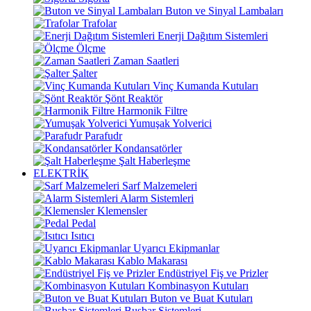
Buton ve Sinyal Lambaları
Trafolar
Enerji Dağıtım Sistemleri
Ölçme
Zaman Saatleri
Şalter
Vinç Kumanda Kutuları
Şönt Reaktör
Harmonik Filtre
Yumuşak Yolverici
Parafudr
Kondansatörler
Şalt Haberleşme
ELEKTRİK
Sarf Malzemeleri
Alarm Sistemleri
Klemensler
Pedal
Isıtıcı
Uyarıcı Ekipmanlar
Kablo Makarası
Endüstriyel Fiş ve Prizler
Kombinasyon Kutuları
Buton ve Buat Kutuları
Busbar Sistemleri