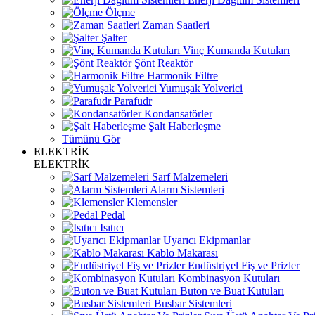
Ölçme
Zaman Saatleri
Şalter
Vinç Kumanda Kutuları
Şönt Reaktör
Harmonik Filtre
Yumuşak Yolverici
Parafudr
Kondansatörler
Şalt Haberleşme
Tümünü Gör
ELEKTRİK
ELEKTRİK
Sarf Malzemeleri
Alarm Sistemleri
Klemensler
Pedal
Isıtıcı
Uyarıcı Ekipmanlar
Kablo Makarası
Endüstriyel Fiş ve Prizler
Kombinasyon Kutuları
Buton ve Buat Kutuları
Busbar Sistemleri