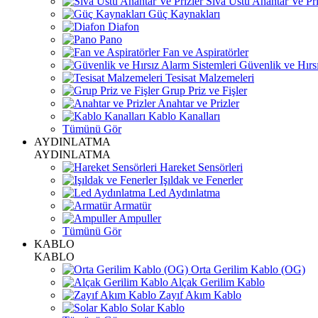
Sıva Üstü Anahtar Ve Pri
Güç Kaynakları
Diafon
Pano
Fan ve Aspiratörler
Güvenlik ve Hırsı
Tesisat Malzemeleri
Grup Priz ve Fişler
Anahtar ve Prizler
Kablo Kanalları
Tümünü Gör
AYDINLATMA
AYDINLATMA
Hareket Sensörleri
Işıldak ve Fenerler
Led Aydınlatma
Armatür
Ampuller
Tümünü Gör
KABLO
KABLO
Orta Gerilim Kablo (OG)
Alçak Gerilim Kablo
Zayıf Akım Kablo
Solar Kablo