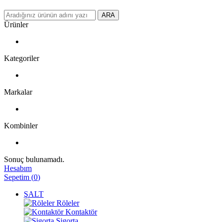
ARA
Ürünler
Kategoriler
Markalar
Kombinler
Sonuç bulunamadı.
Hesabım
Sepetim
(
0
)
ŞALT
Röleler
Kontaktör
Sigorta