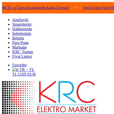
e Üzeri Alışverişlerde Kargo Ücretsiz!
•
Yeni Üyelere Özel 50 TL Değe
AnaSayfa
Siparişlerim
Hakkımızda
Şubelerimiz
İletişim
Para Puan
Markalar
KRC Toptan
Fiyat Listesi
Favoriler
TR − TL
TL
USD
EUR