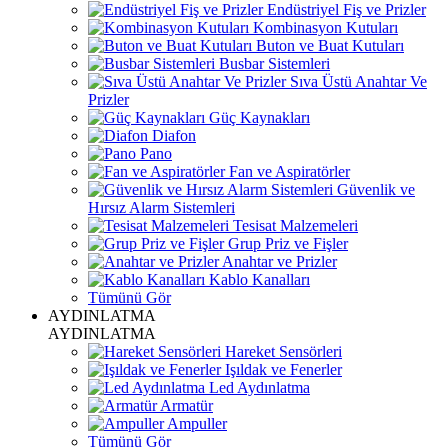
Endüstriyel Fiş ve Prizler
Kombinasyon Kutuları
Buton ve Buat Kutuları
Busbar Sistemleri
Sıva Üstü Anahtar Ve
Prizler
Güç Kaynakları
Diafon
Pano
Fan ve Aspiratörler
Güvenlik ve
Hırsız Alarm Sistemleri
Tesisat Malzemeleri
Grup Priz ve Fişler
Anahtar ve Prizler
Kablo Kanalları
Tümünü Gör
AYDINLATMA
AYDINLATMA
Hareket Sensörleri
Işıldak ve Fenerler
Led Aydınlatma
Armatür
Ampuller
Tümünü Gör