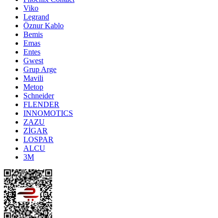
Viko
Legrand
Öznur Kablo
Bemis
Emas
Entes
Gwest
Grup Arge
Mavili
Metop
Schneider
FLENDER
INNOMOTICS
ZAZU
ZİGAR
LOSPAR
ALCU
3M