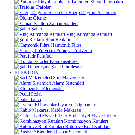
Buton ve Sinyal Lambaları
Trafolar
Enerji Dağıtım Sistemleri
Ölçme
Zaman Saatleri
Şalter
Vinç Kumanda Kutuları
Şönt Reaktör
Harmonik Filtre
Yumuşak Yolverici
Parafudr
Kondansatörler
Şalt Haberleşme
ELEKTRİK
Sarf Malzemeleri
Alarm Sistemleri
Klemensler
Pedal
Isıtıcı
Uyarıcı Ekipmanlar
Kablo Makarası
Endüstriyel Fiş ve Prizler
Kombinasyon Kutuları
Buton ve Buat Kutuları
Busbar Sistemleri