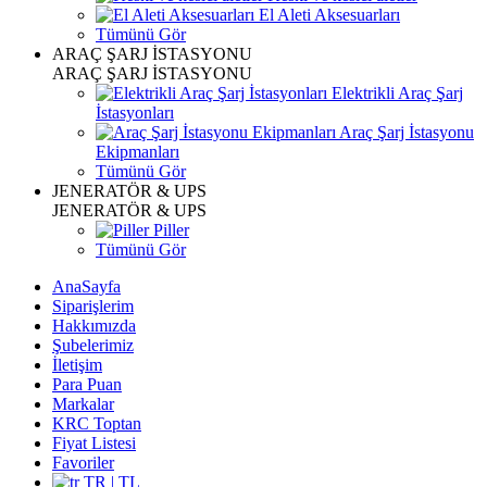
El Aleti Aksesuarları
Tümünü Gör
ARAÇ ŞARJ İSTASYONU
ARAÇ ŞARJ İSTASYONU
Elektrikli Araç Şarj
İstasyonları
Araç Şarj İstasyonu
Ekipmanları
Tümünü Gör
JENERATÖR & UPS
JENERATÖR & UPS
Piller
Tümünü Gör
AnaSayfa
Siparişlerim
Hakkımızda
Şubelerimiz
İletişim
Para Puan
Markalar
KRC Toptan
Fiyat Listesi
Favoriler
TR | TL