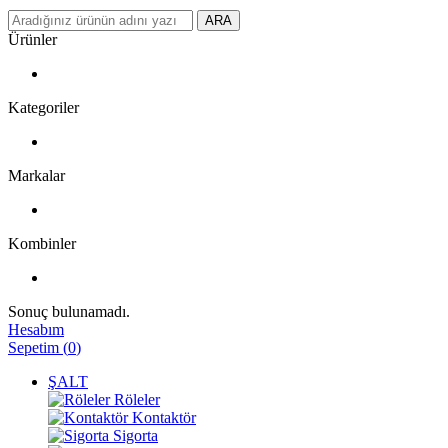
ARA
Ürünler
Kategoriler
Markalar
Kombinler
Sonuç bulunamadı.
Hesabım
Sepetim
(
0
)
ŞALT
Röleler
Kontaktör
Sigorta