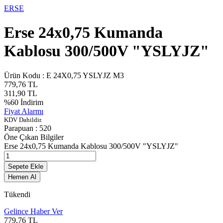
ERSE
Erse 24x0,75 Kumanda
Kablosu 300/500V "YSLYJZ"
Ürün Kodu :
E 24X0,75 YSLYJZ M3
779,76
TL
311,90
TL
%
60
İndirim
Fiyat Alarmı
KDV Dahildir.
Parapuan :
520
Öne Çıkan Bilgiler
Erse 24x0,75 Kumanda Kablosu 300/500V "YSLYJZ"
Sepete Ekle
Hemen Al
Tükendi
Gelince Haber Ver
779,76
TL