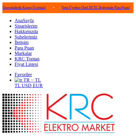
lerde Kargo Ücretsiz!
•
Yeni Üyelere Özel 50 TL Değerinde Para Puan!
•
5.00
AnaSayfa
Siparişlerim
Hakkımızda
Şubelerimiz
İletişim
Para Puan
Markalar
KRC Toptan
Fiyat Listesi
Favoriler
TR − TL
TL
USD
EUR