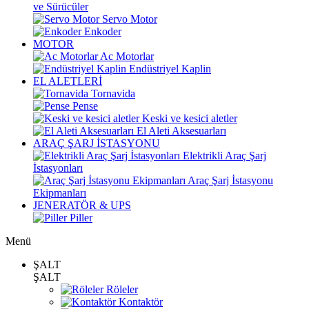
ve Sürücüler
Servo Motor
Enkoder
MOTOR
Ac Motorlar
Endüstriyel Kaplin
EL ALETLERİ
Tornavida
Pense
Keski ve kesici aletler
El Aleti Aksesuarları
ARAÇ ŞARJ İSTASYONU
Elektrikli Araç Şarj
İstasyonları
Araç Şarj İstasyonu
Ekipmanları
JENERATÖR & UPS
Piller
Menü
ŞALT
ŞALT
Röleler
Kontaktör