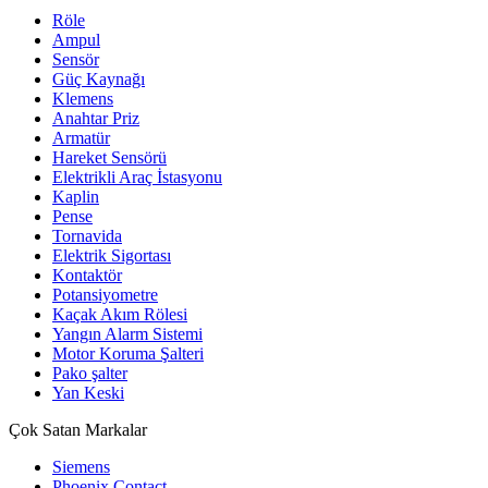
Röle
Ampul
Sensör
Güç Kaynağı
Klemens
Anahtar Priz
Armatür
Hareket Sensörü
Elektrikli Araç İstasyonu
Kaplin
Pense
Tornavida
Elektrik Sigortası
Kontaktör
Potansiyometre
Kaçak Akım Rölesi
Yangın Alarm Sistemi
Motor Koruma Şalteri
Pako şalter
Yan Keski
Çok Satan Markalar
Siemens
Phoenix Contact