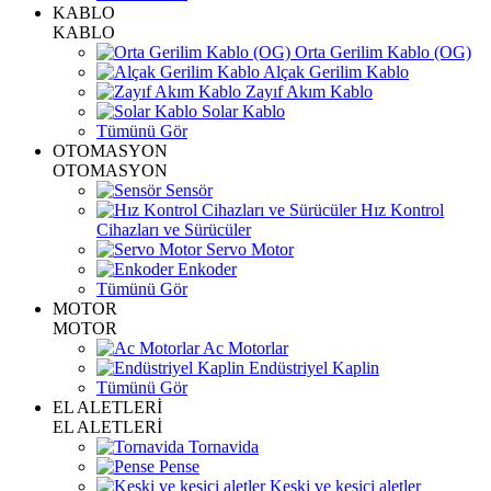
KABLO
KABLO
Orta Gerilim Kablo (OG)
Alçak Gerilim Kablo
Zayıf Akım Kablo
Solar Kablo
Tümünü Gör
OTOMASYON
OTOMASYON
Sensör
Hız Kontrol
Cihazları ve Sürücüler
Servo Motor
Enkoder
Tümünü Gör
MOTOR
MOTOR
Ac Motorlar
Endüstriyel Kaplin
Tümünü Gör
EL ALETLERİ
EL ALETLERİ
Tornavida
Pense
Keski ve kesici aletler