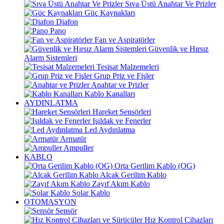
Sıva Üstü Anahtar Ve Prizler
Güç Kaynakları
Diafon
Pano
Fan ve Aspiratörler
Güvenlik ve Hırsız
Alarm Sistemleri
Tesisat Malzemeleri
Grup Priz ve Fişler
Anahtar ve Prizler
Kablo Kanalları
AYDINLATMA
Hareket Sensörleri
Işıldak ve Fenerler
Led Aydınlatma
Armatür
Ampuller
KABLO
Orta Gerilim Kablo (OG)
Alçak Gerilim Kablo
Zayıf Akım Kablo
Solar Kablo
OTOMASYON
Sensör
Hız Kontrol Cihazları