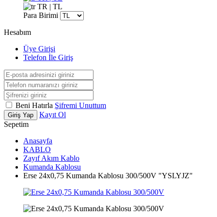
TR | TL
Para Birimi
Hesabım
Üye Girişi
Telefon İle Giriş
Beni Hatırla
Şifremi Unuttum
Kayıt Ol
Giriş Yap
Sepetim
Anasayfa
KABLO
Zayıf Akım Kablo
Kumanda Kablosu
Erse 24x0,75 Kumanda Kablosu 300/500V "YSLYJZ"