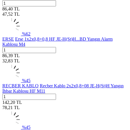
86,40
TL
47,52
TL
%
62
ERSE
Erse 1x2x0,8+0,8 HF JE-H(St)H...BD Yangın Alarm
Kablosu M4
86,39
TL
32,83
TL
%
45
REÇBER KABLO
Reçber Kablo 2x2x0,8+08 JE-H(St)H Yangın
İhbar Kablosu HF M11
142,20
TL
78,21
TL
%
45