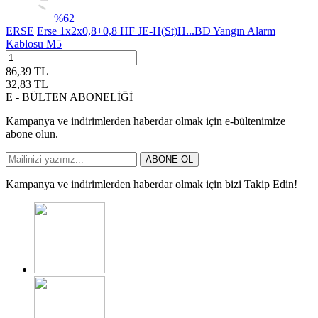
%
62
ERSE
Erse 1x2x0,8+0,8 HF JE-H(St)H...BD Yangın Alarm
Kablosu M5
86,39
TL
32,83
TL
E - BÜLTEN ABONELİĞİ
Kampanya ve indirimlerden haberdar olmak için e-bültenimize
abone olun.
ABONE OL
Kampanya ve indirimlerden haberdar olmak için bizi Takip Edin!