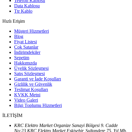
Telefon Kablosu
Data Kablosu
Ttr Kablo
Hızlı Erişim
Müşteri Hizmetleri
Blog
Fiyat Listesi
Çok Satanlar
İndirimdekiler
Sepetim
Hakkımızda
Üyelik Sözleşmesi
Satış Sözleşmesi
Garanti ve İade Koşulları
Gizlilik ve Güvenlik
Teslimat Koşulları
KVKK Metni
Video Galeri
Bilgi Toplumu Hizmetleri
İLETİŞİM
KRC Elektro Market Organize Sanayi Bölgesi 9. Cadde
No:23 KRC Elektro Market Eskişehir, Sultandere 75. Yıl Mh.,