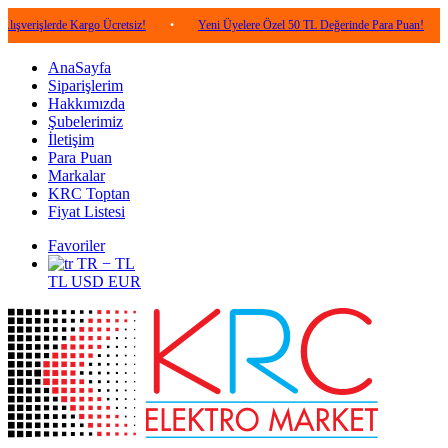
rde Kargo Ücretsiz!
•
Yeni Üyelere Özel 50 TL Değerinde Para Puan!
•
5.000
AnaSayfa
Siparişlerim
Hakkımızda
Şubelerimiz
İletişim
Para Puan
Markalar
KRC Toptan
Fiyat Listesi
Favoriler
TR − TL
TL
USD
EUR