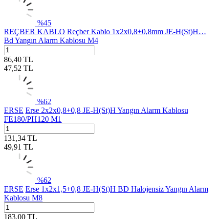
%
45
REÇBER KABLO
Reçber Kablo 1x2x0,8+0,8mm JE-H(St)H…
Bd Yangın Alarm Kablosu M4
86,40
TL
47,52
TL
%
62
ERSE
Erse 2x2x0,8+0,8 JE-H(St)H Yangın Alarm Kablosu
FE180/PH120 M1
131,34
TL
49,91
TL
%
62
ERSE
Erse 1x2x1,5+0,8 JE-H(St)H BD Halojensiz Yangın Alarm
Kablosu M8
183,00
TL