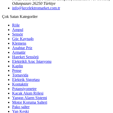
Odunpazarı 26250 Türkiye
info@krcelektromarket.com.tr
Çok Satan Kategoriler
Röle
Ampul
Sensör
Güç Kaynağı
Klemens
Anahtar Priz
Armatür
Hareket Sensörü
Elektrikli Araç İstasyonu
Kaplin
Pense
Tornavida
Elektrik Sigortası
Kontaktör
Potansiyometre
Kaçak Akım Rölesi
Yangın Alarm Sistemi
Motor Koruma Şalteri
Pako şalter
Yan Keski