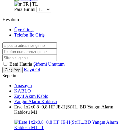
TR | TL
Para Birimi
Hesabım
Üye Girişi
Telefon İle Giriş
Beni Hatırla
Şifremi Unuttum
Kayıt Ol
Giriş Yap
Sepetim
Anasayfa
KABLO
Zayıf Akım Kablo
Yangın Alarm Kablosu
Erse 1x2x0,8+0,8 HF JE-H(St)H...BD Yangın Alarm
Kablosu M1