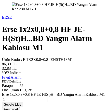
ERSE
Erse 1x2x0,8+0,8 HF JE-
H(St)H...BD Yangın Alarm
Kablosu M1
Ürün Kodu :
E 1X2X0,8+0,8 JEHSTH18M1
86,39
TL
32,83
TL
%
62
İndirim
Fiyat Alarmı
KDV Dahildir.
Parapuan :
55
Öne Çıkan Bilgiler
Erse 1x2x0,8+0,8 HF JE-H(St)H...BD Yangın Alarm Kablosu M1
Sepete Ekle
Hemen Al