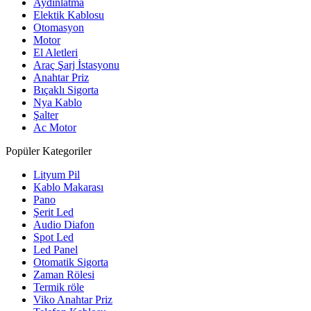
Aydınlatma
Elektik Kablosu
Otomasyon
Motor
El Aletleri
Araç Şarj İstasyonu
Anahtar Priz
Bıçaklı Sigorta
Nya Kablo
Şalter
Ac Motor
Popüler Kategoriler
Lityum Pil
Kablo Makarası
Pano
Şerit Led
Audio Diafon
Spot Led
Led Panel
Otomatik Sigorta
Zaman Rölesi
Termik röle
Viko Anahtar Priz