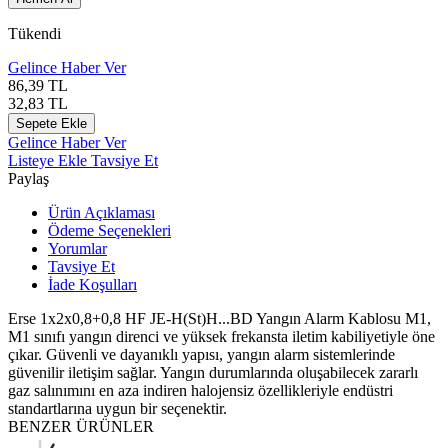
Tükendi
Gelince Haber Ver
86,39
TL
32,83
TL
Sepete Ekle
Gelince Haber Ver
Listeye Ekle
Tavsiye Et
Paylaş
Ürün Açıklaması
Ödeme Seçenekleri
Yorumlar
Tavsiye Et
İade Koşulları
Erse 1x2x0,8+0,8 HF JE-H(St)H...BD Yangın Alarm Kablosu M1,
M1 sınıfı yangın direnci ve yüksek frekansta iletim kabiliyetiyle öne
çıkar. Güvenli ve dayanıklı yapısı, yangın alarm sistemlerinde
güvenilir iletişim sağlar. Yangın durumlarında oluşabilecek zararlı
gaz salınımını en aza indiren halojensiz özellikleriyle endüstri
standartlarına uygun bir seçenektir.
BENZER ÜRÜNLER