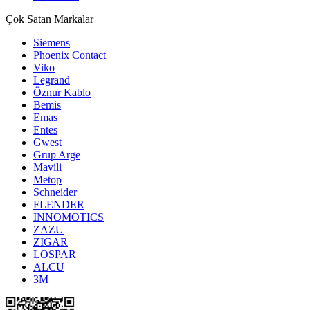
Çok Satan Markalar
Siemens
Phoenix Contact
Viko
Legrand
Öznur Kablo
Bemis
Emas
Entes
Gwest
Grup Arge
Mavili
Metop
Schneider
FLENDER
INNOMOTICS
ZAZU
ZİGAR
LOSPAR
ALCU
3M