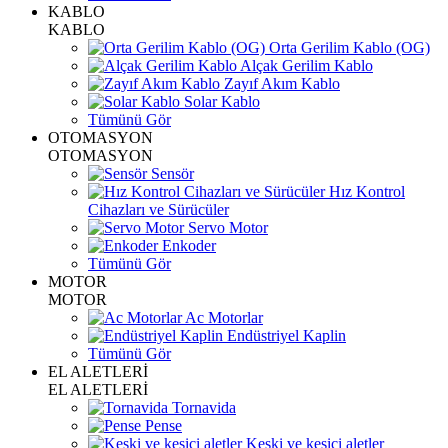
KABLO
KABLO
Orta Gerilim Kablo (OG)
Alçak Gerilim Kablo
Zayıf Akım Kablo
Solar Kablo
Tümünü Gör
OTOMASYON
OTOMASYON
Sensör
Hız Kontrol
Cihazları ve Sürücüler
Servo Motor
Enkoder
Tümünü Gör
MOTOR
MOTOR
Ac Motorlar
Endüstriyel Kaplin
Tümünü Gör
EL ALETLERİ
EL ALETLERİ
Tornavida
Pense
Keski ve kesici aletler