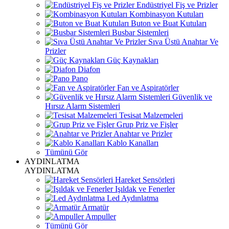
Endüstriyel Fiş ve Prizler
Kombinasyon Kutuları
Buton ve Buat Kutuları
Busbar Sistemleri
Sıva Üstü Anahtar Ve
Prizler
Güç Kaynakları
Diafon
Pano
Fan ve Aspiratörler
Güvenlik ve
Hırsız Alarm Sistemleri
Tesisat Malzemeleri
Grup Priz ve Fişler
Anahtar ve Prizler
Kablo Kanalları
Tümünü Gör
AYDINLATMA
AYDINLATMA
Hareket Sensörleri
Işıldak ve Fenerler
Led Aydınlatma
Armatür
Ampuller
Tümünü Gör