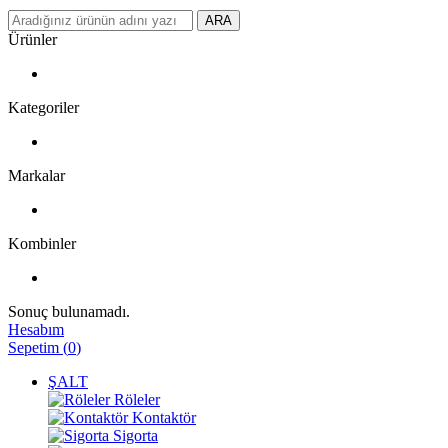
ARA
Ürünler
Kategoriler
Markalar
Kombinler
Sonuç bulunamadı.
Hesabım
Sepetim
(
0
)
ŞALT
Röleler
Kontaktör
Sigorta