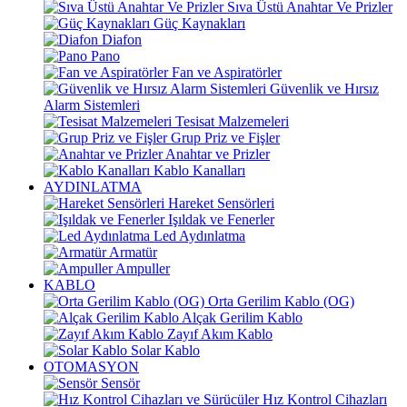
Sıva Üstü Anahtar Ve Prizler
Güç Kaynakları
Diafon
Pano
Fan ve Aspiratörler
Güvenlik ve Hırsız
Alarm Sistemleri
Tesisat Malzemeleri
Grup Priz ve Fişler
Anahtar ve Prizler
Kablo Kanalları
AYDINLATMA
Hareket Sensörleri
Işıldak ve Fenerler
Led Aydınlatma
Armatür
Ampuller
KABLO
Orta Gerilim Kablo (OG)
Alçak Gerilim Kablo
Zayıf Akım Kablo
Solar Kablo
OTOMASYON
Sensör
Hız Kontrol Cihazları