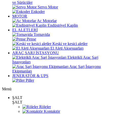
ve Sürücüler
Servo Motor
Enkoder
MOTOR
Ac Motorlar
Endüstriyel Kaplin
EL ALETLERİ
Tornavida
Pense
Keski ve kesici aletler
El Aleti Aksesuarları
ARAÇ ŞARJ İSTASYONU
Elektrikli Araç Şarj
İstasyonları
Araç Şarj İstasyonu
Ekipmanları
JENERATÖR & UPS
Piller
Menü
ŞALT
ŞALT
Röleler
Kontaktör