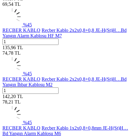
69,54
TL
%
45
REÇBER KABLO
Reçber Kablo 2x2x0,8+0,8 JE-H(St)H…Bd
Yangın Alarm Kablosu HF M7
135,96
TL
74,78
TL
%
45
REÇBER KABLO
Reçber Kablo 2x2x0,8+0,8 JE-H(St)H…Bd
Yangın İhbar Kablosu M2
142,20
TL
78,21
TL
%
45
REÇBER KABLO
Reçber Kablo 1x2x0,8+0,8mm JE-H(St)H…
Bd Yangın Alarm Kablosu M6