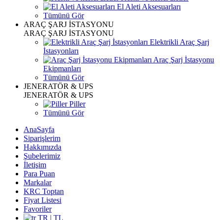
El Aleti Aksesuarları
Tümünü Gör
ARAÇ ŞARJ İSTASYONU
ARAÇ ŞARJ İSTASYONU
Elektrikli Araç Şarj
İstasyonları
Araç Şarj İstasyonu
Ekipmanları
Tümünü Gör
JENERATÖR & UPS
JENERATÖR & UPS
Piller
Tümünü Gör
AnaSayfa
Siparişlerim
Hakkımızda
Şubelerimiz
İletişim
Para Puan
Markalar
KRC Toptan
Fiyat Listesi
Favoriler
TR | TL