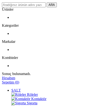
ARA
Ürünler
Kategoriler
Markalar
Kombinler
Sonuç bulunamadı.
Hesabım
Sepetim
(
0
)
ŞALT
Röleler
Kontaktör
Sigorta