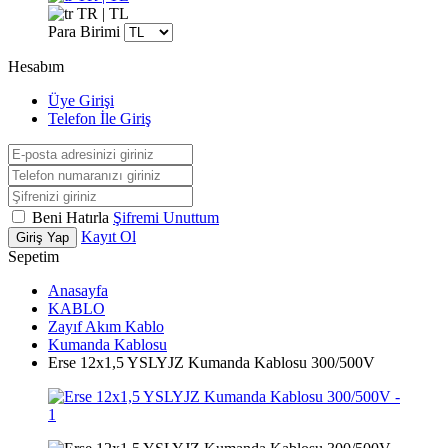
TR | TL
Para Birimi
Hesabım
Üye Girişi
Telefon İle Giriş
Beni Hatırla
Şifremi Unuttum
Kayıt Ol
Giriş Yap
Sepetim
Anasayfa
KABLO
Zayıf Akım Kablo
Kumanda Kablosu
Erse 12x1,5 YSLYJZ Kumanda Kablosu 300/500V