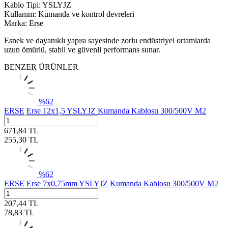
Kablo Tipi: YSLYJZ
Kullanım: Kumanda ve kontrol devreleri
Marka: Erse
Esnek ve dayanıklı yapısı sayesinde zorlu endüstriyel ortamlarda
uzun ömürlü, stabil ve güvenli performans sunar.
BENZER ÜRÜNLER
%
62
ERSE
Erse 12x1,5 YSLYJZ Kumanda Kablosu 300/500V M2
671,84
TL
255,30
TL
%
62
ERSE
Erse 7x0,75mm YSLYJZ Kumanda Kablosu 300/500V M2
207,44
TL
78,83
TL