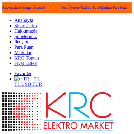
lerde Kargo Ücretsiz!
•
Yeni Üyelere Özel 50 TL Değerinde Para Puan!
•
5.0
AnaSayfa
Siparişlerim
Hakkımızda
Şubelerimiz
İletişim
Para Puan
Markalar
KRC Toptan
Fiyat Listesi
Favoriler
TR − TL
TL
USD
EUR