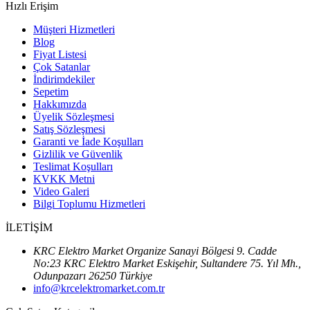
Hızlı Erişim
Müşteri Hizmetleri
Blog
Fiyat Listesi
Çok Satanlar
İndirimdekiler
Sepetim
Hakkımızda
Üyelik Sözleşmesi
Satış Sözleşmesi
Garanti ve İade Koşulları
Gizlilik ve Güvenlik
Teslimat Koşulları
KVKK Metni
Video Galeri
Bilgi Toplumu Hizmetleri
İLETİŞİM
KRC Elektro Market Organize Sanayi Bölgesi 9. Cadde
No:23 KRC Elektro Market Eskişehir, Sultandere 75. Yıl Mh.,
Odunpazarı 26250 Türkiye
info@krcelektromarket.com.tr