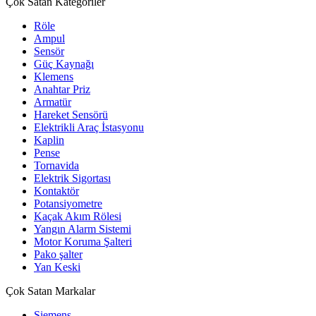
Çok Satan Kategoriler
Röle
Ampul
Sensör
Güç Kaynağı
Klemens
Anahtar Priz
Armatür
Hareket Sensörü
Elektrikli Araç İstasyonu
Kaplin
Pense
Tornavida
Elektrik Sigortası
Kontaktör
Potansiyometre
Kaçak Akım Rölesi
Yangın Alarm Sistemi
Motor Koruma Şalteri
Pako şalter
Yan Keski
Çok Satan Markalar
Siemens