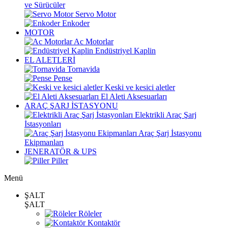
ve Sürücüler
Servo Motor
Enkoder
MOTOR
Ac Motorlar
Endüstriyel Kaplin
EL ALETLERİ
Tornavida
Pense
Keski ve kesici aletler
El Aleti Aksesuarları
ARAÇ ŞARJ İSTASYONU
Elektrikli Araç Şarj
İstasyonları
Araç Şarj İstasyonu
Ekipmanları
JENERATÖR & UPS
Piller
Menü
ŞALT
ŞALT
Röleler
Kontaktör