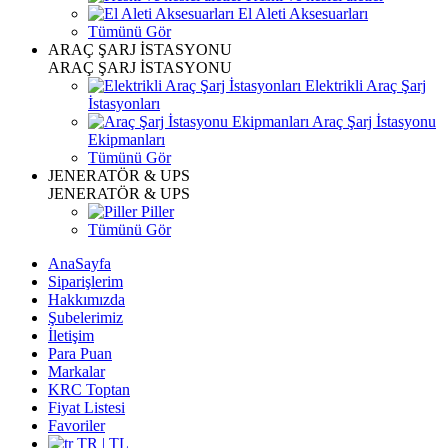
El Aleti Aksesuarları
Tümünü Gör
ARAÇ ŞARJ İSTASYONU
ARAÇ ŞARJ İSTASYONU
Elektrikli Araç Şarj
İstasyonları
Araç Şarj İstasyonu
Ekipmanları
Tümünü Gör
JENERATÖR & UPS
JENERATÖR & UPS
Piller
Tümünü Gör
AnaSayfa
Siparişlerim
Hakkımızda
Şubelerimiz
İletişim
Para Puan
Markalar
KRC Toptan
Fiyat Listesi
Favoriler
TR | TL