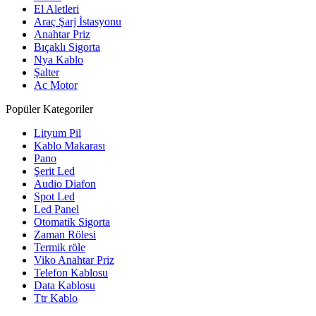
El Aletleri
Araç Şarj İstasyonu
Anahtar Priz
Bıçaklı Sigorta
Nya Kablo
Şalter
Ac Motor
Popüler Kategoriler
Lityum Pil
Kablo Makarası
Pano
Şerit Led
Audio Diafon
Spot Led
Led Panel
Otomatik Sigorta
Zaman Rölesi
Termik röle
Viko Anahtar Priz
Telefon Kablosu
Data Kablosu
Ttr Kablo