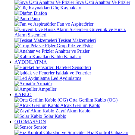
Sıva Üstü Anahtar Ve Prizler
Güç Kaynakları
Diafon
Pano
Fan ve Aspiratörler
Güvenlik ve Hırsız
Alarm Sistemleri
Tesisat Malzemeleri
Grup Priz ve Fişler
Anahtar ve Prizler
Kablo Kanalları
AYDINLATMA
Hareket Sensörleri
Işıldak ve Fenerler
Led Aydınlatma
Armatür
Ampuller
KABLO
Orta Gerilim Kablo (OG)
Alçak Gerilim Kablo
Zayıf Akım Kablo
Solar Kablo
OTOMASYON
Sensör
Hız Kontrol Cihazları