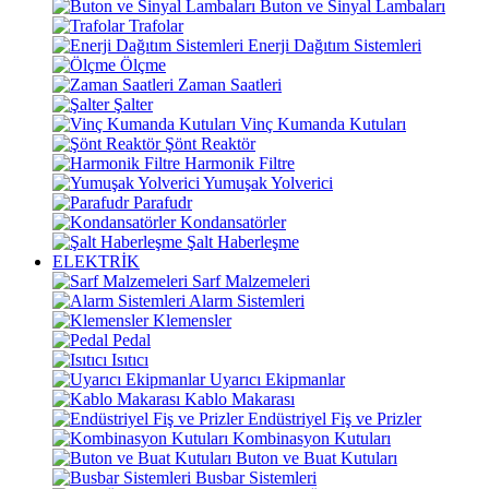
Buton ve Sinyal Lambaları
Trafolar
Enerji Dağıtım Sistemleri
Ölçme
Zaman Saatleri
Şalter
Vinç Kumanda Kutuları
Şönt Reaktör
Harmonik Filtre
Yumuşak Yolverici
Parafudr
Kondansatörler
Şalt Haberleşme
ELEKTRİK
Sarf Malzemeleri
Alarm Sistemleri
Klemensler
Pedal
Isıtıcı
Uyarıcı Ekipmanlar
Kablo Makarası
Endüstriyel Fiş ve Prizler
Kombinasyon Kutuları
Buton ve Buat Kutuları
Busbar Sistemleri