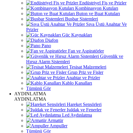
Endüstriyel Fiş ve Prizler
Kombinasyon Kutuları
Buton ve Buat Kutuları
Busbar Sistemleri
Sıva Üstü Anahtar Ve
Prizler
Güç Kaynakları
Diafon
Pano
Fan ve Aspiratörler
Güvenlik ve
Hırsız Alarm Sistemleri
Tesisat Malzemeleri
Grup Priz ve Fişler
Anahtar ve Prizler
Kablo Kanalları
Tümünü Gör
AYDINLATMA
AYDINLATMA
Hareket Sensörleri
Işıldak ve Fenerler
Led Aydınlatma
Armatür
Ampuller
Tümünü Gör