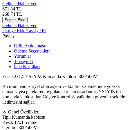
Gelince Haber Ver
671,84
TL
268,74
TL
Sepete Ekle
Gelince Haber Ver
Listeye Ekle
Tavsiye Et
Paylaş
Ürün Açıklaması
Ödeme Seçenekleri
Yorumlar
Tavsiye Et
İade Koşulları
Erse 12x1,5 YSLYJZ Kumanda Kablosu 300/500V
Bu ürün, endüstriyel otomasyon ve kontrol sistemlerinde yüksek
damar sayısı gerektiren uygulamalar için tasarlanmış YSLYJZ tip
kumanda kablosudur. Güç ve kontrol sinyallerinin güvenilir şekilde
iletilmesini sağlar.
🔹 Genel Özellikleri
Tipi: Kumanda kablosu
Kesit: 12x1,5 mm²
Gerilim: 300/500V