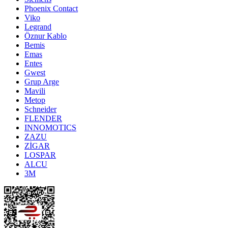
Phoenix Contact
Viko
Legrand
Öznur Kablo
Bemis
Emas
Entes
Gwest
Grup Arge
Mavili
Metop
Schneider
FLENDER
INNOMOTICS
ZAZU
ZİGAR
LOSPAR
ALCU
3M