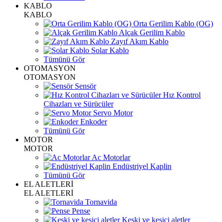
KABLO
KABLO
Orta Gerilim Kablo (OG)
Alçak Gerilim Kablo
Zayıf Akım Kablo
Solar Kablo
Tümünü Gör
OTOMASYON
OTOMASYON
Sensör
Hız Kontrol
Cihazları ve Sürücüler
Servo Motor
Enkoder
Tümünü Gör
MOTOR
MOTOR
Ac Motorlar
Endüstriyel Kaplin
Tümünü Gör
EL ALETLERİ
EL ALETLERİ
Tornavida
Pense
Keski ve kesici aletler