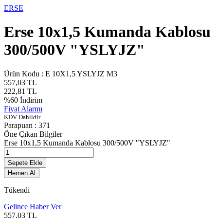
ERSE
Erse 10x1,5 Kumanda Kablosu
300/500V "YSLYJZ"
Ürün Kodu :
E 10X1,5 YSLYJZ M3
557,03
TL
222,81
TL
%
60
İndirim
Fiyat Alarmı
KDV Dahildir.
Parapuan :
371
Öne Çıkan Bilgiler
Erse 10x1,5 Kumanda Kablosu 300/500V "YSLYJZ"
Sepete Ekle
Hemen Al
Tükendi
Gelince Haber Ver
557,03
TL