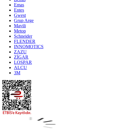
Emas
Entes
Gwest
Grup Arge
Mavili
Metop
Schneider
FLENDER
INNOMOTICS
ZAZU
ZİGAR
LOSPAR
ALCU
3M