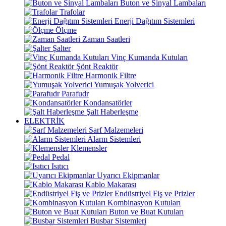
Buton ve Sinyal Lambaları
Trafolar
Enerji Dağıtım Sistemleri
Ölçme
Zaman Saatleri
Şalter
Vinç Kumanda Kutuları
Şönt Reaktör
Harmonik Filtre
Yumuşak Yolverici
Parafudr
Kondansatörler
Şalt Haberleşme
ELEKTRİK
Sarf Malzemeleri
Alarm Sistemleri
Klemensler
Pedal
Isıtıcı
Uyarıcı Ekipmanlar
Kablo Makarası
Endüstriyel Fiş ve Prizler
Kombinasyon Kutuları
Buton ve Buat Kutuları
Busbar Sistemleri