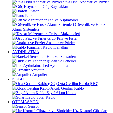
Sıva Üstü Anahtar Ve Prizler
Güç Kaynakları
Diafon
Pano
Fan ve Aspiratörler
Güvenlik ve Hırsız
Alarm Sistemleri
Tesisat Malzemeleri
Grup Priz ve Fişler
Anahtar ve Prizler
Kablo Kanalları
AYDINLATMA
Hareket Sensörleri
Işıldak ve Fenerler
Led Aydınlatma
Armatür
Ampuller
KABLO
Orta Gerilim Kablo (OG)
Alçak Gerilim Kablo
Zayıf Akım Kablo
Solar Kablo
OTOMASYON
Sensör
Hız Kontrol Cihazları