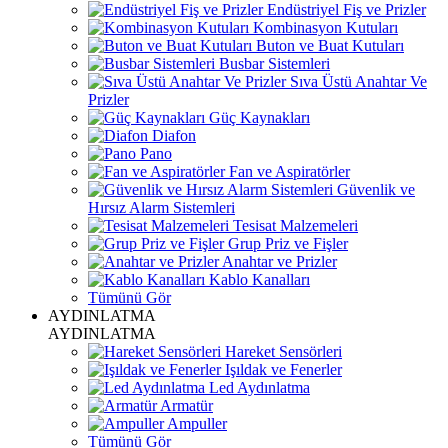
Endüstriyel Fiş ve Prizler
Kombinasyon Kutuları
Buton ve Buat Kutuları
Busbar Sistemleri
Sıva Üstü Anahtar Ve
Prizler
Güç Kaynakları
Diafon
Pano
Fan ve Aspiratörler
Güvenlik ve
Hırsız Alarm Sistemleri
Tesisat Malzemeleri
Grup Priz ve Fişler
Anahtar ve Prizler
Kablo Kanalları
Tümünü Gör
AYDINLATMA
AYDINLATMA
Hareket Sensörleri
Işıldak ve Fenerler
Led Aydınlatma
Armatür
Ampuller
Tümünü Gör