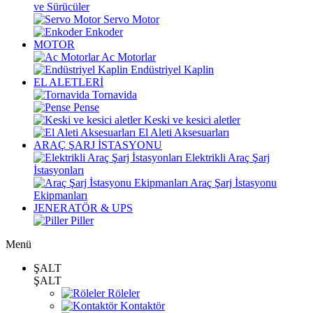
ve Sürücüler
Servo Motor
Enkoder
MOTOR
Ac Motorlar
Endüstriyel Kaplin
EL ALETLERİ
Tornavida
Pense
Keski ve kesici aletler
El Aleti Aksesuarları
ARAÇ ŞARJ İSTASYONU
Elektrikli Araç Şarj
İstasyonları
Araç Şarj İstasyonu
Ekipmanları
JENERATÖR & UPS
Piller
Menü
ŞALT
ŞALT
Röleler
Kontaktör