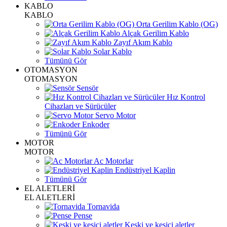
KABLO
KABLO
Orta Gerilim Kablo (OG)
Alçak Gerilim Kablo
Zayıf Akım Kablo
Solar Kablo
Tümünü Gör
OTOMASYON
OTOMASYON
Sensör
Hız Kontrol
Cihazları ve Sürücüler
Servo Motor
Enkoder
Tümünü Gör
MOTOR
MOTOR
Ac Motorlar
Endüstriyel Kaplin
Tümünü Gör
EL ALETLERİ
EL ALETLERİ
Tornavida
Pense
Keski ve kesici aletler