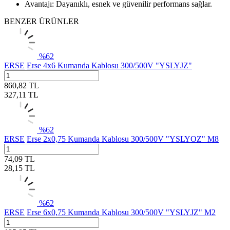
Avantajı: Dayanıklı, esnek ve güvenilir performans sağlar.
BENZER ÜRÜNLER
%
62
ERSE
Erse 4x6 Kumanda Kablosu 300/500V "YSLYJZ"
860,82
TL
327,11
TL
%
62
ERSE
Erse 2x0,75 Kumanda Kablosu 300/500V "YSLYOZ" M8
74,09
TL
28,15
TL
%
62
ERSE
Erse 6x0,75 Kumanda Kablosu 300/500V "YSLYJZ" M2