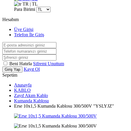
TR | TL
Para Birimi
Hesabım
Üye Girişi
Telefon İle Giriş
Beni Hatırla
Şifremi Unuttum
Kayıt Ol
Giriş Yap
Sepetim
Anasayfa
KABLO
Zayıf Akım Kablo
Kumanda Kablosu
Erse 10x1,5 Kumanda Kablosu 300/500V "YSLYJZ"