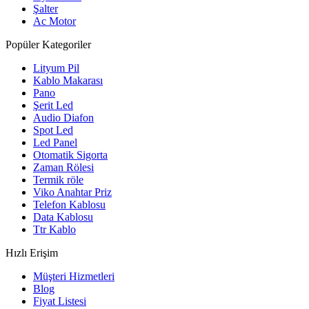
Şalter
Ac Motor
Popüler Kategoriler
Lityum Pil
Kablo Makarası
Pano
Şerit Led
Audio Diafon
Spot Led
Led Panel
Otomatik Sigorta
Zaman Rölesi
Termik röle
Viko Anahtar Priz
Telefon Kablosu
Data Kablosu
Ttr Kablo
Hızlı Erişim
Müşteri Hizmetleri
Blog
Fiyat Listesi