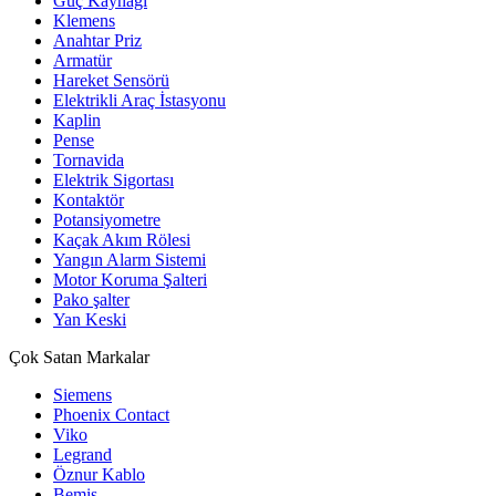
Güç Kaynağı
Klemens
Anahtar Priz
Armatür
Hareket Sensörü
Elektrikli Araç İstasyonu
Kaplin
Pense
Tornavida
Elektrik Sigortası
Kontaktör
Potansiyometre
Kaçak Akım Rölesi
Yangın Alarm Sistemi
Motor Koruma Şalteri
Pako şalter
Yan Keski
Çok Satan Markalar
Siemens
Phoenix Contact
Viko
Legrand
Öznur Kablo
Bemis