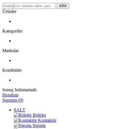
ARA
Ürünler
Kategoriler
Markalar
Kombinler
Sonuç bulunamadı.
Hesabım
Sepetim
(
0
)
ŞALT
Röleler
Kontaktör
Sigorta