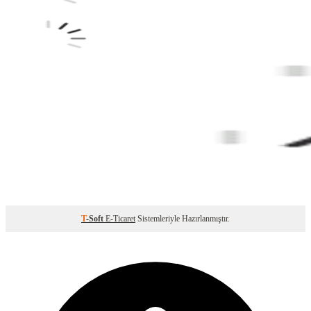
T
-Soft
E-Ticaret
Sistemleriyle Hazırlanmıştır.