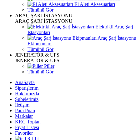
El Aleti Aksesuarları
Tümünü Gör
ARAÇ ŞARJ İSTASYONU
ARAÇ ŞARJ İSTASYONU
Elektrikli Araç Şarj
İstasyonları
Araç Şarj İstasyonu
Ekipmanları
Tümünü Gör
JENERATÖR & UPS
JENERATÖR & UPS
Piller
Tümünü Gör
AnaSayfa
Siparişlerim
Hakkımızda
Şubelerimiz
İletişim
Para Puan
Markalar
KRC Toptan
Fiyat Listesi
Favoriler
TR | TL