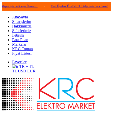
erde Kargo Ücretsiz!
•
Yeni Üyelere Özel 50 TL Değerinde Para Puan!
•
5.00
AnaSayfa
Siparişlerim
Hakkımızda
Şubelerimiz
İletişim
Para Puan
Markalar
KRC Toptan
Fiyat Listesi
Favoriler
TR − TL
TL
USD
EUR