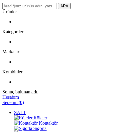
ARA
Ürünler
Kategoriler
Markalar
Kombinler
Sonuç bulunamadı.
Hesabım
Sepetim
(
0
)
ŞALT
Röleler
Kontaktör
Sigorta