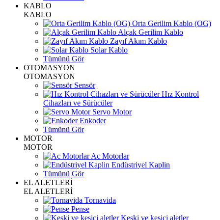
KABLO
KABLO
Orta Gerilim Kablo (OG)
Alçak Gerilim Kablo
Zayıf Akım Kablo
Solar Kablo
Tümünü Gör
OTOMASYON
OTOMASYON
Sensör
Hız Kontrol
Cihazları ve Sürücüler
Servo Motor
Enkoder
Tümünü Gör
MOTOR
MOTOR
Ac Motorlar
Endüstriyel Kaplin
Tümünü Gör
EL ALETLERİ
EL ALETLERİ
Tornavida
Pense
Keski ve kesici aletler