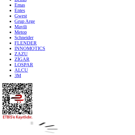
Emas
Entes
Gwest
Grup Arge
Mavili
Metop
Schneider
FLENDER
INNOMOTICS
ZAZU
ZİGAR
LOSPAR
ALCU
3M