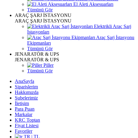
El Aleti Aksesuarları
Tümünü Gör
ARAÇ ŞARJ İSTASYONU
ARAÇ ŞARJ İSTASYONU
Elektrikli Araç Şarj
İstasyonları
Araç Şarj İstasyonu
Ekipmanları
Tümünü Gör
JENARATÖR & UPS
JENARATÖR & UPS
Piller
Tümünü Gör
AnaSayfa
Siparişlerim
Hakkımızda
Şubelerimiz
İletişim
Para Puan
Markalar
KRC Toptan
Fiyat Listesi
Favoriler
TR | TL