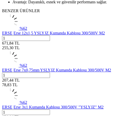
Avantajı: Dayanıklı, esnek ve güvenilir performans sağlar.
BENZER ÜRÜNLER
%
62
ERSE
Erse 12x1,5 YSLYJZ Kumanda Kablosu 300/500V M2
671,84
TL
255,30
TL
%
62
ERSE
Erse 7x0,75mm YSLYJZ Kumanda Kablosu 300/500V M2
207,44
TL
78,83
TL
%
62
ERSE
Erse 3x1 Kumanda Kablosu 300/500V "YSLYJZ" M2