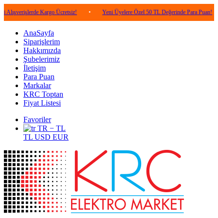
şlerde Kargo Ücretsiz!
•
Yeni Üyelere Özel 50 TL Değerinde Para Puan!
•
5.
AnaSayfa
Siparişlerim
Hakkımızda
Şubelerimiz
İletişim
Para Puan
Markalar
KRC Toptan
Fiyat Listesi
Favoriler
TR − TL
TL
USD
EUR