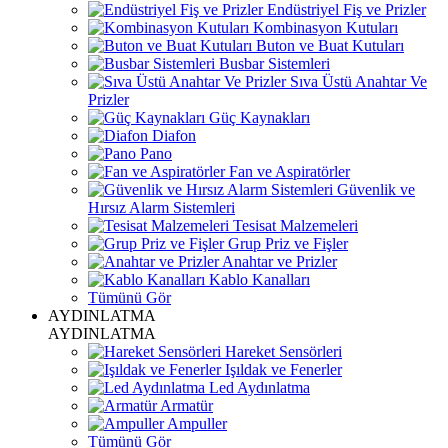
Endüstriyel Fiş ve Prizler
Kombinasyon Kutuları
Buton ve Buat Kutuları
Busbar Sistemleri
Sıva Üstü Anahtar Ve
Prizler
Güç Kaynakları
Diafon
Pano
Fan ve Aspiratörler
Güvenlik ve
Hırsız Alarm Sistemleri
Tesisat Malzemeleri
Grup Priz ve Fişler
Anahtar ve Prizler
Kablo Kanalları
Tümünü Gör
AYDINLATMA
AYDINLATMA
Hareket Sensörleri
Işıldak ve Fenerler
Led Aydınlatma
Armatür
Ampuller
Tümünü Gör