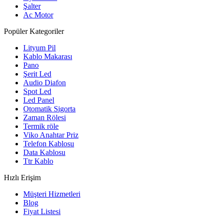
Şalter
Ac Motor
Popüler Kategoriler
Lityum Pil
Kablo Makarası
Pano
Şerit Led
Audio Diafon
Spot Led
Led Panel
Otomatik Sigorta
Zaman Rölesi
Termik röle
Viko Anahtar Priz
Telefon Kablosu
Data Kablosu
Ttr Kablo
Hızlı Erişim
Müşteri Hizmetleri
Blog
Fiyat Listesi