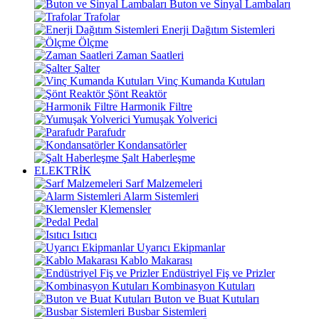
Buton ve Sinyal Lambaları
Trafolar
Enerji Dağıtım Sistemleri
Ölçme
Zaman Saatleri
Şalter
Vinç Kumanda Kutuları
Şönt Reaktör
Harmonik Filtre
Yumuşak Yolverici
Parafudr
Kondansatörler
Şalt Haberleşme
ELEKTRİK
Sarf Malzemeleri
Alarm Sistemleri
Klemensler
Pedal
Isıtıcı
Uyarıcı Ekipmanlar
Kablo Makarası
Endüstriyel Fiş ve Prizler
Kombinasyon Kutuları
Buton ve Buat Kutuları
Busbar Sistemleri