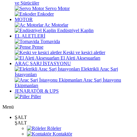
ve Sürücüler
Servo Motor
Enkoder
MOTOR
Ac Motorlar
Endüstriyel Kaplin
EL ALETLERİ
Tornavida
Pense
Keski ve kesici aletler
El Aleti Aksesuarları
ARAÇ ŞARJ İSTASYONU
Elektrikli Araç Şarj
İstasyonları
Araç Şarj İstasyonu
Ekipmanları
JENARATÖR & UPS
Piller
Menü
ŞALT
ŞALT
Röleler
Kontaktör