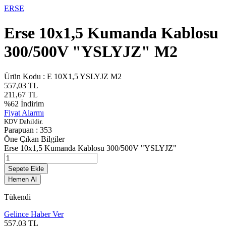
ERSE
Erse 10x1,5 Kumanda Kablosu
300/500V "YSLYJZ" M2
Ürün Kodu :
E 10X1,5 YSLYJZ M2
557,03
TL
211,67
TL
%
62
İndirim
Fiyat Alarmı
KDV Dahildir.
Parapuan :
353
Öne Çıkan Bilgiler
Erse 10x1,5 Kumanda Kablosu 300/500V "YSLYJZ"
Sepete Ekle
Hemen Al
Tükendi
Gelince Haber Ver
557,03
TL