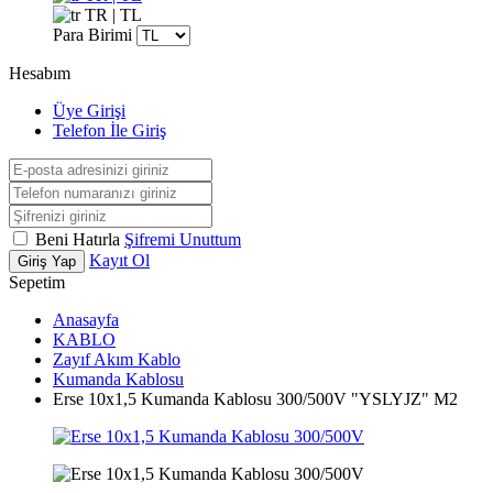
TR | TL
Para Birimi
Hesabım
Üye Girişi
Telefon İle Giriş
Beni Hatırla
Şifremi Unuttum
Kayıt Ol
Giriş Yap
Sepetim
Anasayfa
KABLO
Zayıf Akım Kablo
Kumanda Kablosu
Erse 10x1,5 Kumanda Kablosu 300/500V "YSLYJZ" M2