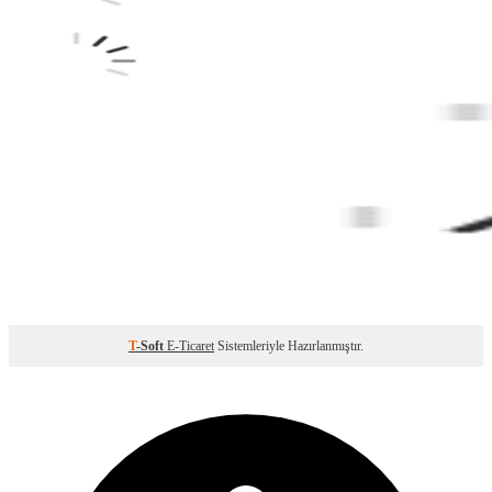
T
-Soft
E-Ticaret
Sistemleriyle Hazırlanmıştır.