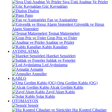
Sıva Üstü Anahtar Ve Prizler
Güç Kaynakları
Diafon
Pano
Fan ve Aspiratörler
Güvenlik ve Hırsız
Alarm Sistemleri
Tesisat Malzemeleri
Grup Priz ve Fişler
Anahtar ve Prizler
Kablo Kanalları
AYDINLATMA
Hareket Sensörleri
Işıldak ve Fenerler
Led Aydınlatma
Armatür
Ampuller
KABLO
Orta Gerilim Kablo (OG)
Alçak Gerilim Kablo
Zayıf Akım Kablo
Solar Kablo
OTOMASYON
Sensör
Hız Kontrol Cihazları