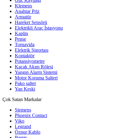
Güç Kaynağı
Klemens
Anahtar Priz
Armatür
Hareket Sensörü
Elektrikli Araç İstasyonu
Kaplin
Pense
Tornavida
Elektrik Sigortası
Kontaktör
Potansiyometre
Kaçak Akım Rölesi
Yangın Alarm Sistemi
Motor Koruma Şalteri
Pako şalter
Yan Keski
Çok Satan Markalar
Siemens
Phoenix Contact
Viko
Legrand
Öznur Kablo
Bemis