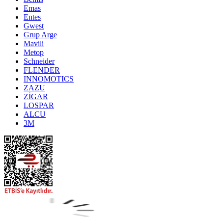
Emas
Entes
Gwest
Grup Arge
Mavili
Metop
Schneider
FLENDER
INNOMOTICS
ZAZU
ZİGAR
LOSPAR
ALCU
3M