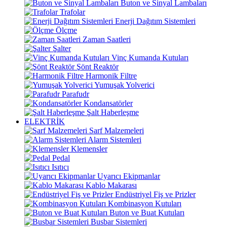
Buton ve Sinyal Lambaları
Trafolar
Enerji Dağıtım Sistemleri
Ölçme
Zaman Saatleri
Şalter
Vinç Kumanda Kutuları
Şönt Reaktör
Harmonik Filtre
Yumuşak Yolverici
Parafudr
Kondansatörler
Şalt Haberleşme
ELEKTRİK
Sarf Malzemeleri
Alarm Sistemleri
Klemensler
Pedal
Isıtıcı
Uyarıcı Ekipmanlar
Kablo Makarası
Endüstriyel Fiş ve Prizler
Kombinasyon Kutuları
Buton ve Buat Kutuları
Busbar Sistemleri