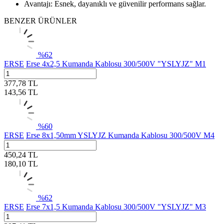
Avantajı: Esnek, dayanıklı ve güvenilir performans sağlar.
BENZER ÜRÜNLER
%
62
ERSE
Erse 4x2,5 Kumanda Kablosu 300/500V "YSLYJZ" M1
377,78
TL
143,56
TL
%
60
ERSE
Erse 8x1,50mm YSLYJZ Kumanda Kablosu 300/500V M4
450,24
TL
180,10
TL
%
62
ERSE
Erse 7x1,5 Kumanda Kablosu 300/500V "YSLYJZ" M3