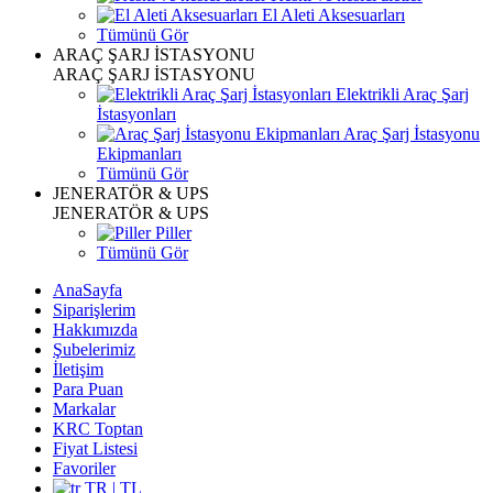
El Aleti Aksesuarları
Tümünü Gör
ARAÇ ŞARJ İSTASYONU
ARAÇ ŞARJ İSTASYONU
Elektrikli Araç Şarj
İstasyonları
Araç Şarj İstasyonu
Ekipmanları
Tümünü Gör
JENERATÖR & UPS
JENERATÖR & UPS
Piller
Tümünü Gör
AnaSayfa
Siparişlerim
Hakkımızda
Şubelerimiz
İletişim
Para Puan
Markalar
KRC Toptan
Fiyat Listesi
Favoriler
TR | TL