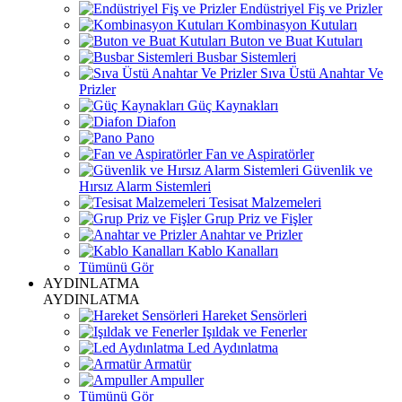
Endüstriyel Fiş ve Prizler
Kombinasyon Kutuları
Buton ve Buat Kutuları
Busbar Sistemleri
Sıva Üstü Anahtar Ve
Prizler
Güç Kaynakları
Diafon
Pano
Fan ve Aspiratörler
Güvenlik ve
Hırsız Alarm Sistemleri
Tesisat Malzemeleri
Grup Priz ve Fişler
Anahtar ve Prizler
Kablo Kanalları
Tümünü Gör
AYDINLATMA
AYDINLATMA
Hareket Sensörleri
Işıldak ve Fenerler
Led Aydınlatma
Armatür
Ampuller
Tümünü Gör