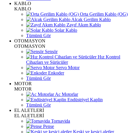
KABLO
KABLO
Orta Gerilim Kablo (OG)
Alçak Gerilim Kablo
Zayıf Akım Kablo
Solar Kablo
Tümünü Gör
OTOMASYON
OTOMASYON
Sensör
Hız Kontrol
Cihazları ve Sürücüler
Servo Motor
Enkoder
Tümünü Gör
MOTOR
MOTOR
Ac Motorlar
Endüstriyel Kaplin
Tümünü Gör
EL ALETLERİ
EL ALETLERİ
Tornavida
Pense
Keski ve kesici aletler