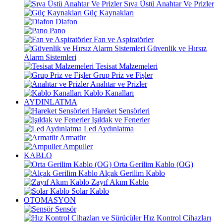
Sıva Üstü Anahtar Ve Prizler
Güç Kaynakları
Diafon
Pano
Fan ve Aspiratörler
Güvenlik ve Hırsız
Alarm Sistemleri
Tesisat Malzemeleri
Grup Priz ve Fişler
Anahtar ve Prizler
Kablo Kanalları
AYDINLATMA
Hareket Sensörleri
Işıldak ve Fenerler
Led Aydınlatma
Armatür
Ampuller
KABLO
Orta Gerilim Kablo (OG)
Alçak Gerilim Kablo
Zayıf Akım Kablo
Solar Kablo
OTOMASYON
Sensör
Hız Kontrol Cihazları