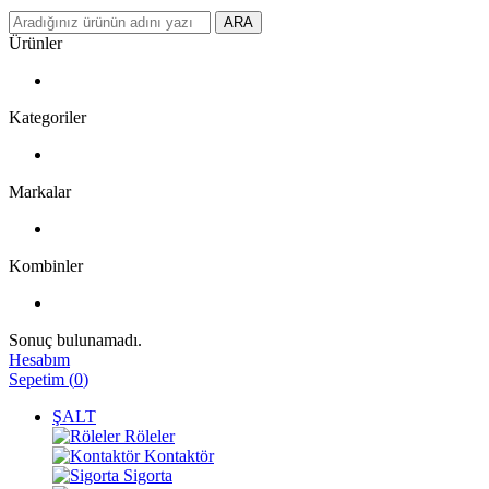
ARA
Ürünler
Kategoriler
Markalar
Kombinler
Sonuç bulunamadı.
Hesabım
Sepetim
(
0
)
ŞALT
Röleler
Kontaktör
Sigorta