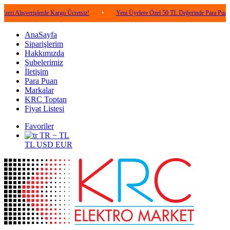
verişlerde Kargo Ücretsiz!
•
Yeni Üyelere Özel 50 TL Değerinde Para Puan!
•
AnaSayfa
Siparişlerim
Hakkımızda
Şubelerimiz
İletişim
Para Puan
Markalar
KRC Toptan
Fiyat Listesi
Favoriler
TR − TL
TL
USD
EUR