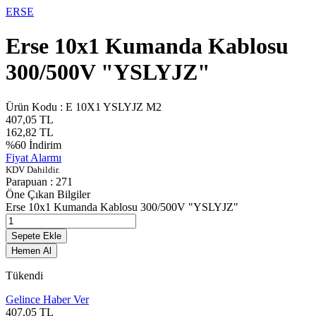
ERSE
Erse 10x1 Kumanda Kablosu
300/500V "YSLYJZ"
Ürün Kodu :
E 10X1 YSLYJZ M2
407,05
TL
162,82
TL
%
60
İndirim
Fiyat Alarmı
KDV Dahildir.
Parapuan :
271
Öne Çıkan Bilgiler
Erse 10x1 Kumanda Kablosu 300/500V "YSLYJZ"
Sepete Ekle
Hemen Al
Tükendi
Gelince Haber Ver
407,05
TL