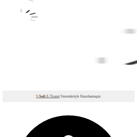
T
-Soft
E-Ticaret
Sistemleriyle Hazırlanmıştır.