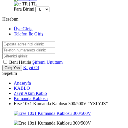
TR | TL
Para Birimi
Hesabım
Üye Girişi
Telefon İle Giriş
Beni Hatırla
Şifremi Unuttum
Kayıt Ol
Giriş Yap
Sepetim
Anasayfa
KABLO
Zayıf Akım Kablo
Kumanda Kablosu
Erse 10x1 Kumanda Kablosu 300/500V "YSLYJZ"