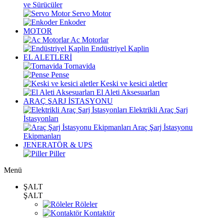
ve Sürücüler
Servo Motor
Enkoder
MOTOR
Ac Motorlar
Endüstriyel Kaplin
EL ALETLERİ
Tornavida
Pense
Keski ve kesici aletler
El Aleti Aksesuarları
ARAÇ ŞARJ İSTASYONU
Elektrikli Araç Şarj
İstasyonları
Araç Şarj İstasyonu
Ekipmanları
JENERATÖR & UPS
Piller
Menü
ŞALT
ŞALT
Röleler
Kontaktör