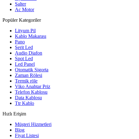
Şalter
Ac Motor
Popüler Kategoriler
Lityum Pil
Kablo Makarası
Pano
Şerit Led
Audio Diafon
Spot Led
Led Panel
Otomatik Sigorta
Zaman Rölesi
Termik röle
Viko Anahtar Priz
Telefon Kablosu
Data Kablosu
Ttr Kablo
Hızlı Erişim
Müşteri Hizmetleri
Blog
Fiyat Listesi