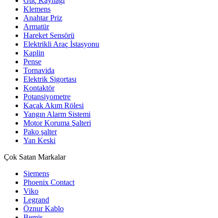
Güç Kaynağı
Klemens
Anahtar Priz
Armatür
Hareket Sensörü
Elektrikli Araç İstasyonu
Kaplin
Pense
Tornavida
Elektrik Sigortası
Kontaktör
Potansiyometre
Kaçak Akım Rölesi
Yangın Alarm Sistemi
Motor Koruma Şalteri
Pako şalter
Yan Keski
Çok Satan Markalar
Siemens
Phoenix Contact
Viko
Legrand
Öznur Kablo
Bemis