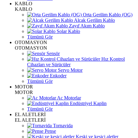
KABLO
KABLO
Orta Gerilim Kablo (OG)
Alçak Gerilim Kablo
Zayıf Akım Kablo
Solar Kablo
Tümünü Gör
OTOMASYON
OTOMASYON
Sensör
Hız Kontrol
Cihazları ve Sürücüler
Servo Motor
Enkoder
Tümünü Gör
MOTOR
MOTOR
Ac Motorlar
Endüstriyel Kaplin
Tümünü Gör
EL ALETLERİ
EL ALETLERİ
Tornavida
Pense
Keski ve kesici aletler