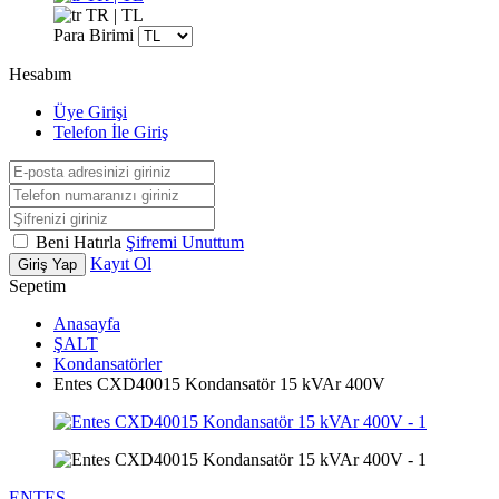
TR | TL
Para Birimi
Hesabım
Üye Girişi
Telefon İle Giriş
Beni Hatırla
Şifremi Unuttum
Kayıt Ol
Giriş Yap
Sepetim
Anasayfa
ŞALT
Kondansatörler
Entes CXD40015 Kondansatör 15 kVAr 400V
ENTES