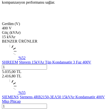
kompanzasyon performansı sağlar.
Gerilim (V)
400 V
Güç (kVAr)
15 kVAr
BENZER ÜRÜNLER
%
52
SHREEM
Shreem 15kVAr Tüp Kondansatör 3 Faz 400V
5.035,00
TL
2.416,80
TL
%
55
SIEMENS
Siemens 4RB2150-3EA50 15kVAr Kondansatör 400V
Mkp Phicap