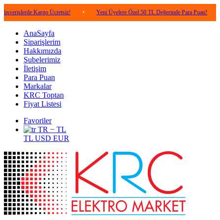
lerde Kargo Ücretsiz!
•
Yeni Üyelere Özel 50 TL Değerinde Para Puan!
•
5.0
AnaSayfa
Siparişlerim
Hakkımızda
Şubelerimiz
İletişim
Para Puan
Markalar
KRC Toptan
Fiyat Listesi
Favoriler
TR − TL
TL
USD
EUR