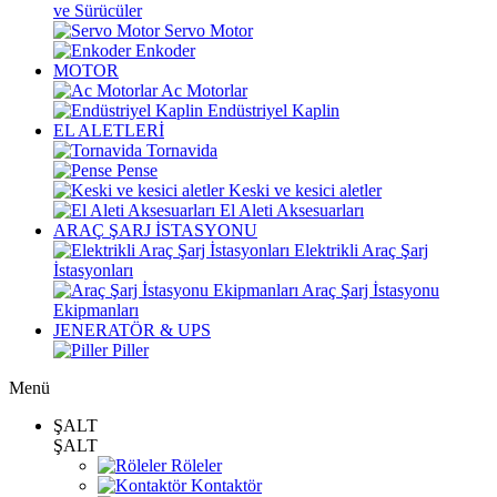
ve Sürücüler
Servo Motor
Enkoder
MOTOR
Ac Motorlar
Endüstriyel Kaplin
EL ALETLERİ
Tornavida
Pense
Keski ve kesici aletler
El Aleti Aksesuarları
ARAÇ ŞARJ İSTASYONU
Elektrikli Araç Şarj
İstasyonları
Araç Şarj İstasyonu
Ekipmanları
JENERATÖR & UPS
Piller
Menü
ŞALT
ŞALT
Röleler
Kontaktör