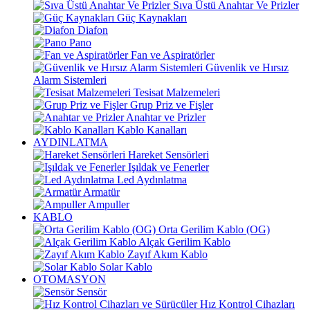
Sıva Üstü Anahtar Ve Prizler
Güç Kaynakları
Diafon
Pano
Fan ve Aspiratörler
Güvenlik ve Hırsız
Alarm Sistemleri
Tesisat Malzemeleri
Grup Priz ve Fişler
Anahtar ve Prizler
Kablo Kanalları
AYDINLATMA
Hareket Sensörleri
Işıldak ve Fenerler
Led Aydınlatma
Armatür
Ampuller
KABLO
Orta Gerilim Kablo (OG)
Alçak Gerilim Kablo
Zayıf Akım Kablo
Solar Kablo
OTOMASYON
Sensör
Hız Kontrol Cihazları