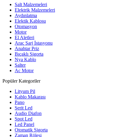
Şalt Malzemeleri
Elektrik Malzemeleri
Aydınlatma
Elektik Kablosu
Otomasyon
Motor
El Aletleri
Araç Şarj İstasyonu
Anahtar Priz
Bıçaklı Sigorta
Nya Kablo
Şalter
Ac Motor
Popüler Kategoriler
Lityum Pil
Kablo Makarası
Pano
Şerit Led
Audio Diafon
Spot Led
Led Panel
Otomatik Sigorta
Zaman Rölesi