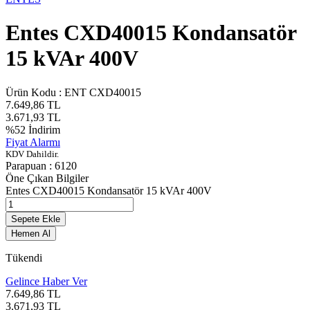
Entes CXD40015 Kondansatör
15 kVAr 400V
Ürün Kodu :
ENT CXD40015
7.649,86
TL
3.671,93
TL
%
52
İndirim
Fiyat Alarmı
KDV Dahildir.
Parapuan :
6120
Öne Çıkan Bilgiler
Entes CXD40015 Kondansatör 15 kVAr 400V
Sepete Ekle
Hemen Al
Tükendi
Gelince Haber Ver
7.649,86
TL
3.671,93
TL