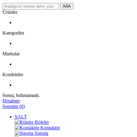
ARA
Ürünler
Kategoriler
Markalar
Kombinler
Sonuç bulunamadı.
Hesabım
Sepetim
(
0
)
ŞALT
Röleler
Kontaktör
Sigorta