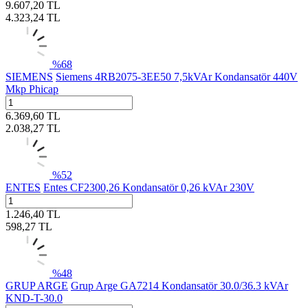
9.607,20
TL
4.323,24
TL
%
68
SIEMENS
Siemens 4RB2075-3EE50 7,5kVAr Kondansatör 440V
Mkp Phicap
6.369,60
TL
2.038,27
TL
%
52
ENTES
Entes CF2300,26 Kondansatör 0,26 kVAr 230V
1.246,40
TL
598,27
TL
%
48
GRUP ARGE
Grup Arge GA7214 Kondansatör 30.0/36.3 kVAr
KND-T-30.0