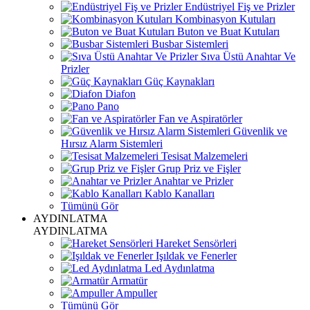
Endüstriyel Fiş ve Prizler
Kombinasyon Kutuları
Buton ve Buat Kutuları
Busbar Sistemleri
Sıva Üstü Anahtar Ve
Prizler
Güç Kaynakları
Diafon
Pano
Fan ve Aspiratörler
Güvenlik ve
Hırsız Alarm Sistemleri
Tesisat Malzemeleri
Grup Priz ve Fişler
Anahtar ve Prizler
Kablo Kanalları
Tümünü Gör
AYDINLATMA
AYDINLATMA
Hareket Sensörleri
Işıldak ve Fenerler
Led Aydınlatma
Armatür
Ampuller
Tümünü Gör