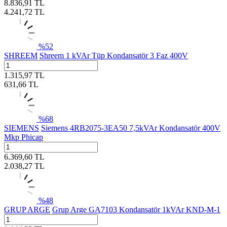
8.836,91
TL
4.241,72
TL
%
52
SHREEM
Shreem 1 kVAr Tüp Kondansatör 3 Faz 400V
1.315,97
TL
631,66
TL
%
68
SIEMENS
Siemens 4RB2075-3EA50 7,5kVAr Kondansatör 400V
Mkp Phicap
6.369,60
TL
2.038,27
TL
%
48
GRUP ARGE
Grup Arge GA7103 Kondansatör 1kVAr KND-M-1