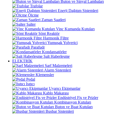
Buton ve Sinyal Lambaları
Trafolar
Enerji Dağıtım Sistemleri
Ölçme
Zaman Saatleri
Şalter
Vinç Kumanda Kutuları
Şönt Reaktör
Harmonik Filtre
Yumuşak Yolverici
Parafudr
Kondansatörler
Şalt Haberleşme
ELEKTRİK
Sarf Malzemeleri
Alarm Sistemleri
Klemensler
Pedal
Isıtıcı
Uyarıcı Ekipmanlar
Kablo Makarası
Endüstriyel Fiş ve Prizler
Kombinasyon Kutuları
Buton ve Buat Kutuları
Busbar Sistemleri