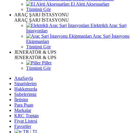
El Aleti Aksesuarları
Tümünü Gör
ARAÇ ŞARJ İSTASYONU
ARAÇ ŞARJ İSTASYONU
Elektrikli Araç Şarj
İstasyonları
Araç Şarj İstasyonu
Ekipmanları
Tümünü Gör
JENERATÖR & UPS
JENERATÖR & UPS
Piller
Tümünü Gör
AnaSayfa
Siparişlerim
Hakkımızda
Şubelerimiz
İletişim
Para Puan
Markalar
KRC Toptan
Fiyat Listesi
Favoriler
TR | TL