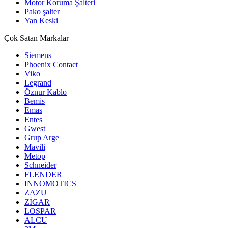
Motor Koruma Şalteri
Pako şalter
Yan Keski
Çok Satan Markalar
Siemens
Phoenix Contact
Viko
Legrand
Öznur Kablo
Bemis
Emas
Entes
Gwest
Grup Arge
Mavili
Metop
Schneider
FLENDER
INNOMOTICS
ZAZU
ZİGAR
LOSPAR
ALCU