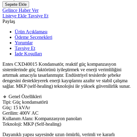
Sepete Ekle
Gelince Haber Ver
Listeye Ekle
Tavsiye Et
Paylaş
Ürün Açıklaması
Ödeme Seçenekleri
Yorumlar
Tavsiye Et
İade Koşulları
Entes
CXD40015 Kondansatör, reaktif güç kompanzasyon
sistemlerinde güç faktörünü iyileştirmek ve enerji verimliliğini
artırmak amacıyla tasarlanmıştır. Endüstriyel tesislerde şebeke
dengesini destekleyerek enerji kayıplarını azaltır ve stabil çalışma
sağlar. MKP (self-healing) teknolojisi ile yüksek güvenilirlik sunar.
🔹 Genel Özellikleri
Tipi: Güç kondansatörü
Güç: 15 kVAr
Gerilim: 400V AC
Kullanım Alanı: Kompanzasyon panoları
Teknoloji: MKP (Self-healing)
Dayanıklı yapısı sayesinde uzun ömürlü, verimli ve kararlı