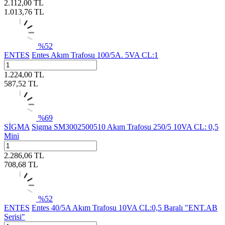
2.112,00
TL
1.013,76
TL
%
52
ENTES
Entes Akım Trafosu 100/5A. 5VA CL:1
1.224,00
TL
587,52
TL
%
69
SİGMA
Sigma SM3002500510 Akım Trafosu 250/5 10VA CL: 0,5
Mini
2.286,06
TL
708,68
TL
%
52
ENTES
Entes 40/5A Akım Trafosu 10VA CL:0,5 Baralı "ENT.AB
Serisi"