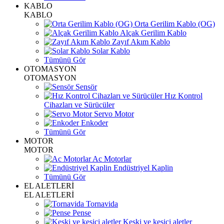
KABLO
KABLO
Orta Gerilim Kablo (OG)
Alçak Gerilim Kablo
Zayıf Akım Kablo
Solar Kablo
Tümünü Gör
OTOMASYON
OTOMASYON
Sensör
Hız Kontrol
Cihazları ve Sürücüler
Servo Motor
Enkoder
Tümünü Gör
MOTOR
MOTOR
Ac Motorlar
Endüstriyel Kaplin
Tümünü Gör
EL ALETLERİ
EL ALETLERİ
Tornavida
Pense
Keski ve kesici aletler