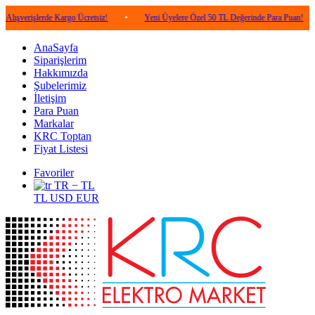
lerde Kargo Ücretsiz!
•
Yeni Üyelere Özel 50 TL Değerinde Para Puan!
•
5.0
AnaSayfa
Siparişlerim
Hakkımızda
Şubelerimiz
İletişim
Para Puan
Markalar
KRC Toptan
Fiyat Listesi
Favoriler
TR − TL
TL
USD
EUR