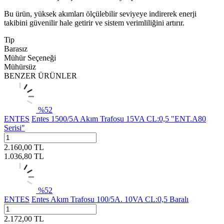
Bu ürün, yüksek akımları ölçülebilir seviyeye indirerek enerji
takibini güvenilir hale getirir ve sistem verimliliğini artırır.
Tip
Barasız
Mühür Seçeneği
Mühürsüz
BENZER ÜRÜNLER
%
52
ENTES
Entes 1500/5A Akım Trafosu 15VA CL:0,5 "ENT.A80
Serisi"
2.160,00
TL
1.036,80
TL
%
52
ENTES
Entes Akım Trafosu 100/5A. 10VA CL:0,5 Baralı
2.172,00
TL