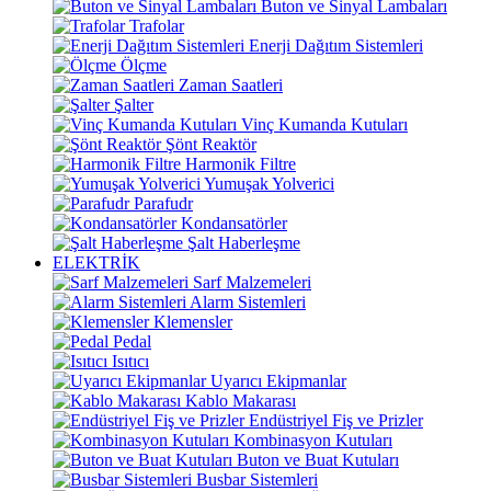
Buton ve Sinyal Lambaları
Trafolar
Enerji Dağıtım Sistemleri
Ölçme
Zaman Saatleri
Şalter
Vinç Kumanda Kutuları
Şönt Reaktör
Harmonik Filtre
Yumuşak Yolverici
Parafudr
Kondansatörler
Şalt Haberleşme
ELEKTRİK
Sarf Malzemeleri
Alarm Sistemleri
Klemensler
Pedal
Isıtıcı
Uyarıcı Ekipmanlar
Kablo Makarası
Endüstriyel Fiş ve Prizler
Kombinasyon Kutuları
Buton ve Buat Kutuları
Busbar Sistemleri