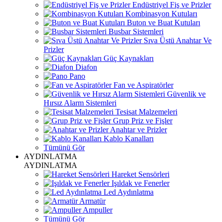
Endüstriyel Fiş ve Prizler
Kombinasyon Kutuları
Buton ve Buat Kutuları
Busbar Sistemleri
Sıva Üstü Anahtar Ve
Prizler
Güç Kaynakları
Diafon
Pano
Fan ve Aspiratörler
Güvenlik ve
Hırsız Alarm Sistemleri
Tesisat Malzemeleri
Grup Priz ve Fişler
Anahtar ve Prizler
Kablo Kanalları
Tümünü Gör
AYDINLATMA
AYDINLATMA
Hareket Sensörleri
Işıldak ve Fenerler
Led Aydınlatma
Armatür
Ampuller
Tümünü Gör