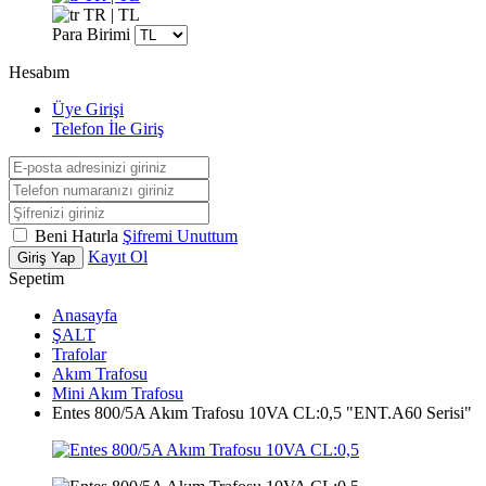
TR | TL
Para Birimi
Hesabım
Üye Girişi
Telefon İle Giriş
Beni Hatırla
Şifremi Unuttum
Kayıt Ol
Giriş Yap
Sepetim
Anasayfa
ŞALT
Trafolar
Akım Trafosu
Mini Akım Trafosu
Entes 800/5A Akım Trafosu 10VA CL:0,5 "ENT.A60 Serisi"