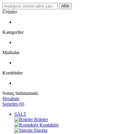
ARA
Ürünler
Kategoriler
Markalar
Kombinler
Sonuç bulunamadı.
Hesabım
Sepetim
(
0
)
ŞALT
Röleler
Kontaktör
Sigorta