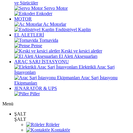
ve Sürücüler
Servo Motor
Enkoder
MOTOR
Ac Motorlar
Endüstriyel Kaplin
EL ALETLERİ
Tornavida
Pense
Keski ve kesici aletler
El Aleti Aksesuarları
ARAÇ ŞARJ İSTASYONU
Elektrikli Araç Şarj
İstasyonları
Araç Şarj İstasyonu
Ekipmanları
JENARATÖR & UPS
Piller
Menü
ŞALT
ŞALT
Röleler
Kontaktör