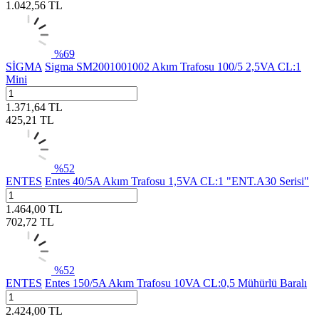
1.042,56
TL
%
69
SİGMA
Sigma SM2001001002 Akım Trafosu 100/5 2,5VA CL:1
Mini
1.371,64
TL
425,21
TL
%
52
ENTES
Entes 40/5A Akım Trafosu 1,5VA CL:1 "ENT.A30 Serisi"
1.464,00
TL
702,72
TL
%
52
ENTES
Entes 150/5A Akım Trafosu 10VA CL:0,5 Mühürlü Baralı
2.424,00
TL