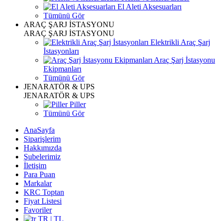
El Aleti Aksesuarları
Tümünü Gör
ARAÇ ŞARJ İSTASYONU
ARAÇ ŞARJ İSTASYONU
Elektrikli Araç Şarj
İstasyonları
Araç Şarj İstasyonu
Ekipmanları
Tümünü Gör
JENARATÖR & UPS
JENARATÖR & UPS
Piller
Tümünü Gör
AnaSayfa
Siparişlerim
Hakkımızda
Şubelerimiz
İletişim
Para Puan
Markalar
KRC Toptan
Fiyat Listesi
Favoriler
TR | TL