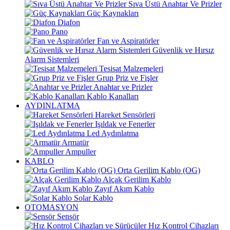
Sıva Üstü Anahtar Ve Prizler
Güç Kaynakları
Diafon
Pano
Fan ve Aspiratörler
Güvenlik ve Hırsız
Alarm Sistemleri
Tesisat Malzemeleri
Grup Priz ve Fişler
Anahtar ve Prizler
Kablo Kanalları
AYDINLATMA
Hareket Sensörleri
Işıldak ve Fenerler
Led Aydınlatma
Armatür
Ampuller
KABLO
Orta Gerilim Kablo (OG)
Alçak Gerilim Kablo
Zayıf Akım Kablo
Solar Kablo
OTOMASYON
Sensör
Hız Kontrol Cihazları