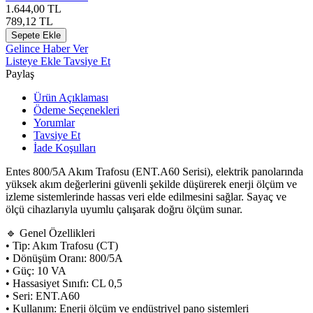
1.644,00
TL
789,12
TL
Sepete Ekle
Gelince Haber Ver
Listeye Ekle
Tavsiye Et
Paylaş
Ürün Açıklaması
Ödeme Seçenekleri
Yorumlar
Tavsiye Et
İade Koşulları
Entes 800/5A Akım Trafosu (ENT.A60 Serisi), elektrik panolarında
yüksek akım değerlerini güvenli şekilde düşürerek enerji ölçüm ve
izleme sistemlerinde hassas veri elde edilmesini sağlar. Sayaç ve
ölçü cihazlarıyla uyumlu çalışarak doğru ölçüm sunar.
🔹 Genel Özellikleri
• Tip: Akım Trafosu (CT)
• Dönüşüm Oranı: 800/5A
• Güç: 10 VA
• Hassasiyet Sınıfı: CL 0,5
• Seri: ENT.A60
• Kullanım: Enerji ölçüm ve endüstriyel pano sistemleri