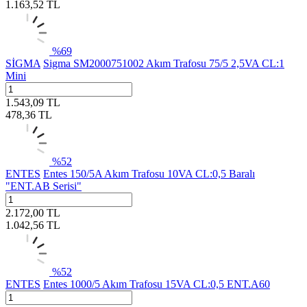
1.163,52
TL
%
69
SİGMA
Sigma SM2000751002 Akım Trafosu 75/5 2,5VA CL:1
Mini
1.543,09
TL
478,36
TL
%
52
ENTES
Entes 150/5A Akım Trafosu 10VA CL:0,5 Baralı
"ENT.AB Serisi"
2.172,00
TL
1.042,56
TL
%
52
ENTES
Entes 1000/5 Akım Trafosu 15VA CL:0,5 ENT.A60