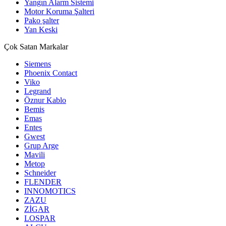
Yangın Alarm Sistemi
Motor Koruma Şalteri
Pako şalter
Yan Keski
Çok Satan Markalar
Siemens
Phoenix Contact
Viko
Legrand
Öznur Kablo
Bemis
Emas
Entes
Gwest
Grup Arge
Mavili
Metop
Schneider
FLENDER
INNOMOTICS
ZAZU
ZİGAR
LOSPAR