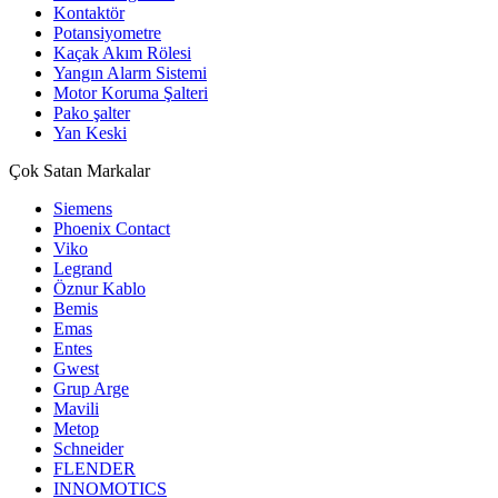
Kontaktör
Potansiyometre
Kaçak Akım Rölesi
Yangın Alarm Sistemi
Motor Koruma Şalteri
Pako şalter
Yan Keski
Çok Satan Markalar
Siemens
Phoenix Contact
Viko
Legrand
Öznur Kablo
Bemis
Emas
Entes
Gwest
Grup Arge
Mavili
Metop
Schneider
FLENDER
INNOMOTICS