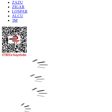
ZAZU
ZİGAR
LOSPAR
ALCU
3M