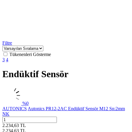
Filtre
Tükenenleri Gösterme
3
4
Endüktif Sensör
%
0
AUTONICS
Autonics PR12-2AC Endüktif Sensör M12 Sn:2mm
NK
2.234,63
TL
2.234,63
TL