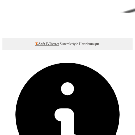
T
-Soft
E-Ticaret
Sistemleriyle Hazırlanmıştır.