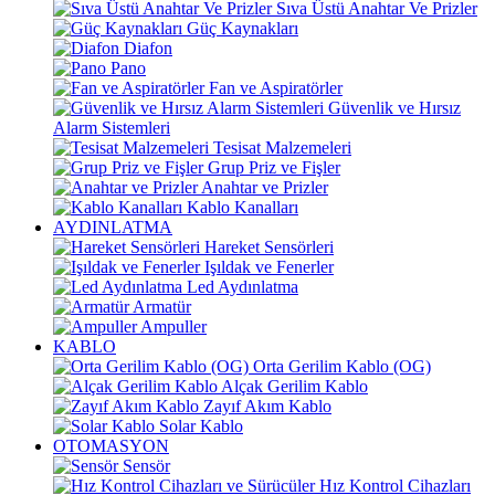
Sıva Üstü Anahtar Ve Prizler
Güç Kaynakları
Diafon
Pano
Fan ve Aspiratörler
Güvenlik ve Hırsız
Alarm Sistemleri
Tesisat Malzemeleri
Grup Priz ve Fişler
Anahtar ve Prizler
Kablo Kanalları
AYDINLATMA
Hareket Sensörleri
Işıldak ve Fenerler
Led Aydınlatma
Armatür
Ampuller
KABLO
Orta Gerilim Kablo (OG)
Alçak Gerilim Kablo
Zayıf Akım Kablo
Solar Kablo
OTOMASYON
Sensör
Hız Kontrol Cihazları