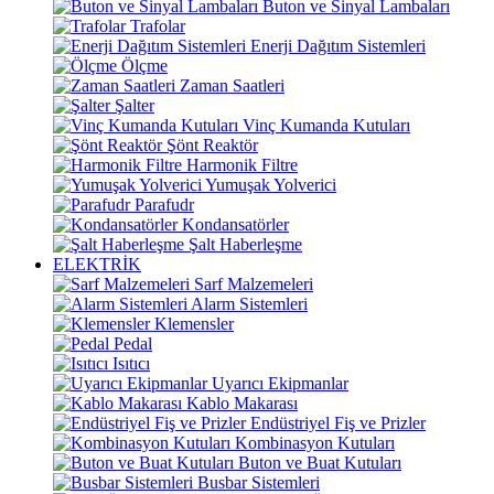
Buton ve Sinyal Lambaları
Trafolar
Enerji Dağıtım Sistemleri
Ölçme
Zaman Saatleri
Şalter
Vinç Kumanda Kutuları
Şönt Reaktör
Harmonik Filtre
Yumuşak Yolverici
Parafudr
Kondansatörler
Şalt Haberleşme
ELEKTRİK
Sarf Malzemeleri
Alarm Sistemleri
Klemensler
Pedal
Isıtıcı
Uyarıcı Ekipmanlar
Kablo Makarası
Endüstriyel Fiş ve Prizler
Kombinasyon Kutuları
Buton ve Buat Kutuları
Busbar Sistemleri