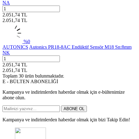
NA
2.051,74
TL
2.051,74
TL
%
0
AUTONICS
Autonics PR18-8AC Endüktif Sensör M18 Sn:8mm
NK
2.051,74
TL
2.051,74
TL
Toplam
30
ürün bulunmaktadır.
E - BÜLTEN ABONELİĞİ
Kampanya ve indirimlerden haberdar olmak için e-bültenimize
abone olun.
ABONE OL
Kampanya ve indirimlerden haberdar olmak için bizi Takip Edin!