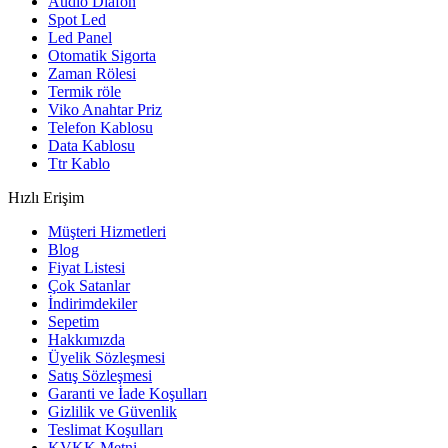
Audio Diafon
Spot Led
Led Panel
Otomatik Sigorta
Zaman Rölesi
Termik röle
Viko Anahtar Priz
Telefon Kablosu
Data Kablosu
Ttr Kablo
Hızlı Erişim
Müşteri Hizmetleri
Blog
Fiyat Listesi
Çok Satanlar
İndirimdekiler
Sepetim
Hakkımızda
Üyelik Sözleşmesi
Satış Sözleşmesi
Garanti ve İade Koşulları
Gizlilik ve Güvenlik
Teslimat Koşulları
KVKK Metni