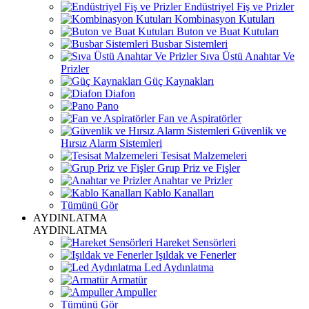
Endüstriyel Fiş ve Prizler
Kombinasyon Kutuları
Buton ve Buat Kutuları
Busbar Sistemleri
Sıva Üstü Anahtar Ve
Prizler
Güç Kaynakları
Diafon
Pano
Fan ve Aspiratörler
Güvenlik ve
Hırsız Alarm Sistemleri
Tesisat Malzemeleri
Grup Priz ve Fişler
Anahtar ve Prizler
Kablo Kanalları
Tümünü Gör
AYDINLATMA
AYDINLATMA
Hareket Sensörleri
Işıldak ve Fenerler
Led Aydınlatma
Armatür
Ampuller
Tümünü Gör