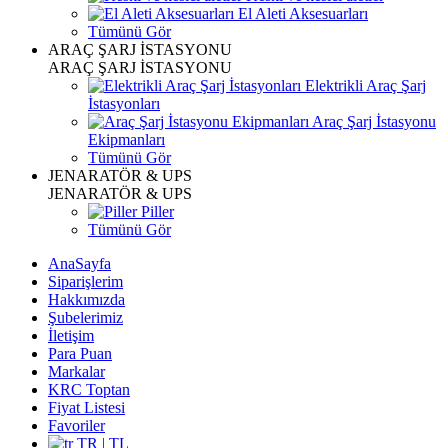
El Aleti Aksesuarları
Tümünü Gör
ARAÇ ŞARJ İSTASYONU
ARAÇ ŞARJ İSTASYONU
Elektrikli Araç Şarj
İstasyonları
Araç Şarj İstasyonu
Ekipmanları
Tümünü Gör
JENARATÖR & UPS
JENARATÖR & UPS
Piller
Tümünü Gör
AnaSayfa
Siparişlerim
Hakkımızda
Şubelerimiz
İletişim
Para Puan
Markalar
KRC Toptan
Fiyat Listesi
Favoriler
TR | TL