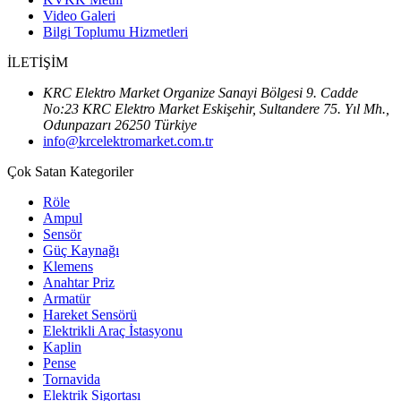
Video Galeri
Bilgi Toplumu Hizmetleri
İLETİŞİM
KRC Elektro Market Organize Sanayi Bölgesi 9. Cadde
No:23 KRC Elektro Market Eskişehir, Sultandere 75. Yıl Mh.,
Odunpazarı 26250 Türkiye
info@krcelektromarket.com.tr
Çok Satan Kategoriler
Röle
Ampul
Sensör
Güç Kaynağı
Klemens
Anahtar Priz
Armatür
Hareket Sensörü
Elektrikli Araç İstasyonu
Kaplin
Pense
Tornavida
Elektrik Sigortası