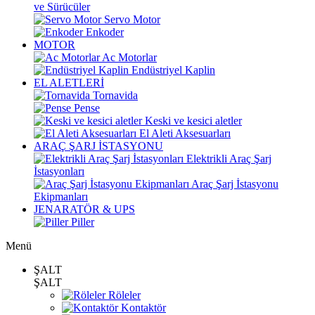
ve Sürücüler
Servo Motor
Enkoder
MOTOR
Ac Motorlar
Endüstriyel Kaplin
EL ALETLERİ
Tornavida
Pense
Keski ve kesici aletler
El Aleti Aksesuarları
ARAÇ ŞARJ İSTASYONU
Elektrikli Araç Şarj
İstasyonları
Araç Şarj İstasyonu
Ekipmanları
JENARATÖR & UPS
Piller
Menü
ŞALT
ŞALT
Röleler
Kontaktör