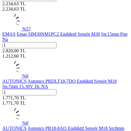
2.234,63
TL
2.234,63
TL
%
57
EMAS
Emas SIM30NM1PC2 Endüktif Sensör M30 Sn:15mm Pnp
Na
2.820,00
TL
1.212,60
TL
%
0
AUTONICS
Autonics PRDLT18-7DO Endüktif Sensör M18
Sn:7mm 15-30V Dc NA
1.771,70
TL
1.771,70
TL
%
0
AUTONICS
Autonics PR18-8AO Endüktif Sensör M18 Sn:8mm