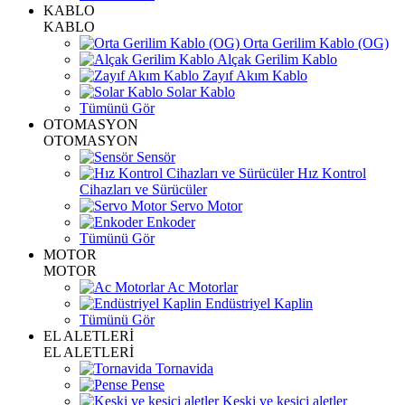
KABLO
KABLO
Orta Gerilim Kablo (OG)
Alçak Gerilim Kablo
Zayıf Akım Kablo
Solar Kablo
Tümünü Gör
OTOMASYON
OTOMASYON
Sensör
Hız Kontrol
Cihazları ve Sürücüler
Servo Motor
Enkoder
Tümünü Gör
MOTOR
MOTOR
Ac Motorlar
Endüstriyel Kaplin
Tümünü Gör
EL ALETLERİ
EL ALETLERİ
Tornavida
Pense
Keski ve kesici aletler