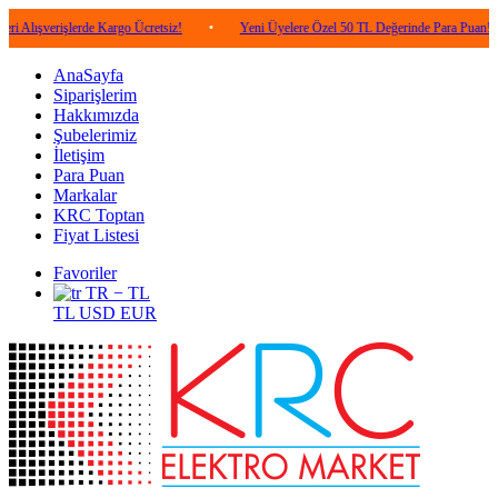
işlerde Kargo Ücretsiz!
•
Yeni Üyelere Özel 50 TL Değerinde Para Puan!
•
5
AnaSayfa
Siparişlerim
Hakkımızda
Şubelerimiz
İletişim
Para Puan
Markalar
KRC Toptan
Fiyat Listesi
Favoriler
TR − TL
TL
USD
EUR