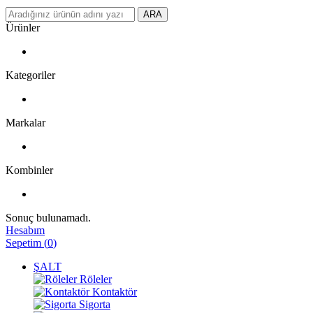
ARA
Ürünler
Kategoriler
Markalar
Kombinler
Sonuç bulunamadı.
Hesabım
Sepetim
(
0
)
ŞALT
Röleler
Kontaktör
Sigorta