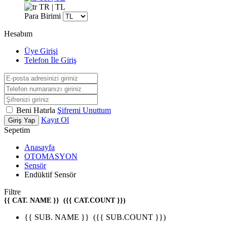
TR | TL
Para Birimi
Hesabım
Üye Girişi
Telefon İle Giriş
Beni Hatırla
Şifremi Unuttum
Kayıt Ol
Giriş Yap
Sepetim
Anasayfa
OTOMASYON
Sensör
Endüktif Sensör
Filtre
{{ CAT. NAME }}
({{ CAT.COUNT }})
{{ SUB. NAME }}
({{ SUB.COUNT }})