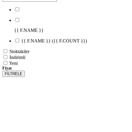
{{ F.NAME }}
{{ F.NAME }}
({{ F.COUNT }})
Stoktakiler
İndirimli
Yeni
Fiyat
FİLTRELE