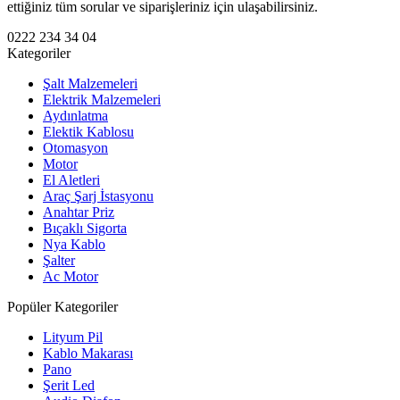
ettiğiniz tüm sorular ve siparişleriniz için ulaşabilirsiniz.
0222 234 34 04
Kategoriler
Şalt Malzemeleri
Elektrik Malzemeleri
Aydınlatma
Elektik Kablosu
Otomasyon
Motor
El Aletleri
Araç Şarj İstasyonu
Anahtar Priz
Bıçaklı Sigorta
Nya Kablo
Şalter
Ac Motor
Popüler Kategoriler
Lityum Pil
Kablo Makarası
Pano
Şerit Led