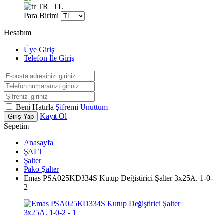
TR | TL
Para Birimi
Hesabım
Üye Girişi
Telefon İle Giriş
Beni Hatırla
Şifremi Unuttum
Kayıt Ol
Giriş Yap
Sepetim
Anasayfa
ŞALT
Şalter
Pako Şalter
Emas PSA025KD334S Kutup Değiştirici Şalter 3x25A. 1-0-
2