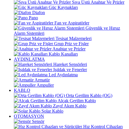
Sıva Üstü Anahtar Ve Prizler
Güç Kaynakları
Diafon
Pano
Fan ve Aspiratörler
Güvenlik ve Hırsız
Alarm Sistemleri
Tesisat Malzemeleri
Grup Priz ve Fişler
Anahtar ve Prizler
Kablo Kanalları
AYDINLATMA
Hareket Sensörleri
Işıldak ve Fenerler
Led Aydınlatma
Armatür
Ampuller
KABLO
Orta Gerilim Kablo (OG)
Alçak Gerilim Kablo
Zayıf Akım Kablo
Solar Kablo
OTOMASYON
Sensör
Hız Kontrol Cihazları