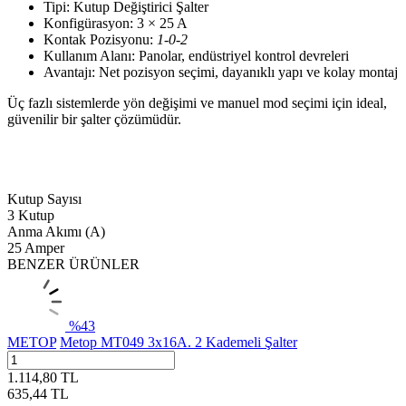
Tipi: Kutup Değiştirici Şalter
Konfigürasyon: 3 × 25 A
Kontak Pozisyonu:
1‑0‑2
Kullanım Alanı: Panolar, endüstriyel kontrol devreleri
Avantajı: Net pozisyon seçimi, dayanıklı yapı ve kolay montaj
Üç fazlı sistemlerde yön değişimi ve manuel mod seçimi için ideal,
güvenilir bir şalter çözümüdür.
Kutup Sayısı
3 Kutup
Anma Akımı (A)
25 Amper
BENZER ÜRÜNLER
%
43
METOP
Metop MT049 3x16A. 2 Kademeli Şalter
1.114,80
TL
635,44
TL