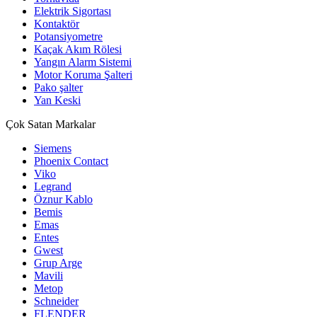
Elektrik Sigortası
Kontaktör
Potansiyometre
Kaçak Akım Rölesi
Yangın Alarm Sistemi
Motor Koruma Şalteri
Pako şalter
Yan Keski
Çok Satan Markalar
Siemens
Phoenix Contact
Viko
Legrand
Öznur Kablo
Bemis
Emas
Entes
Gwest
Grup Arge
Mavili
Metop
Schneider
FLENDER