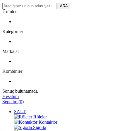
ARA
Ürünler
Kategoriler
Markalar
Kombinler
Sonuç bulunamadı.
Hesabım
Sepetim
(
0
)
ŞALT
Röleler
Kontaktör
Sigorta