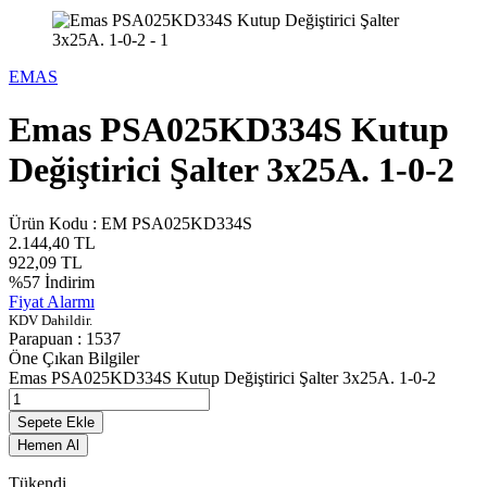
EMAS
Emas PSA025KD334S Kutup
Değiştirici Şalter 3x25A. 1-0-2
Ürün Kodu :
EM PSA025KD334S
2.144,40
TL
922,09
TL
%
57
İndirim
Fiyat Alarmı
KDV Dahildir.
Parapuan :
1537
Öne Çıkan Bilgiler
Emas PSA025KD334S Kutup Değiştirici Şalter 3x25A. 1-0-2
Sepete Ekle
Hemen Al
Tükendi