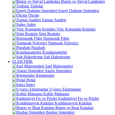
Buton ve Sinyal Lambaları
Trafolar
Enerji Dağıtım Sistemleri
Ölçme
Zaman Saatleri
Şalter
Vinç Kumanda Kutuları
Şönt Reaktör
Harmonik Filtre
Yumuşak Yolverici
Parafudr
Kondansatörler
Şalt Haberleşme
ELEKTRİK
Sarf Malzemeleri
Alarm Sistemleri
Klemensler
Pedal
Isıtıcı
Uyarıcı Ekipmanlar
Kablo Makarası
Endüstriyel Fiş ve Prizler
Kombinasyon Kutuları
Buton ve Buat Kutuları
Busbar Sistemleri