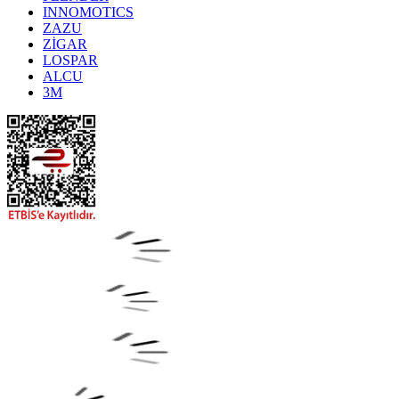
INNOMOTICS
ZAZU
ZİGAR
LOSPAR
ALCU
3M