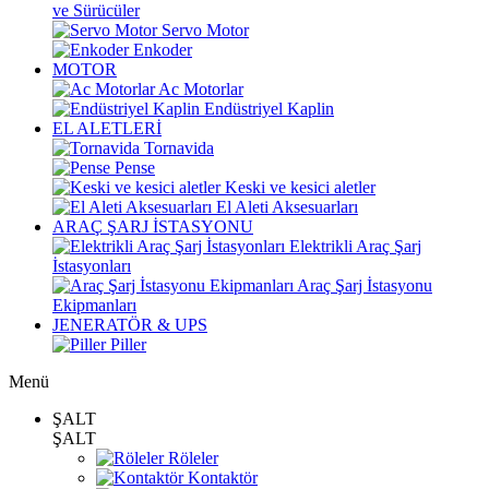
ve Sürücüler
Servo Motor
Enkoder
MOTOR
Ac Motorlar
Endüstriyel Kaplin
EL ALETLERİ
Tornavida
Pense
Keski ve kesici aletler
El Aleti Aksesuarları
ARAÇ ŞARJ İSTASYONU
Elektrikli Araç Şarj
İstasyonları
Araç Şarj İstasyonu
Ekipmanları
JENERATÖR & UPS
Piller
Menü
ŞALT
ŞALT
Röleler
Kontaktör