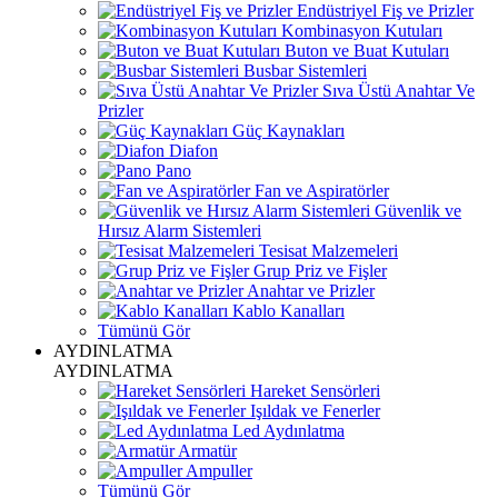
Endüstriyel Fiş ve Prizler
Kombinasyon Kutuları
Buton ve Buat Kutuları
Busbar Sistemleri
Sıva Üstü Anahtar Ve
Prizler
Güç Kaynakları
Diafon
Pano
Fan ve Aspiratörler
Güvenlik ve
Hırsız Alarm Sistemleri
Tesisat Malzemeleri
Grup Priz ve Fişler
Anahtar ve Prizler
Kablo Kanalları
Tümünü Gör
AYDINLATMA
AYDINLATMA
Hareket Sensörleri
Işıldak ve Fenerler
Led Aydınlatma
Armatür
Ampuller
Tümünü Gör