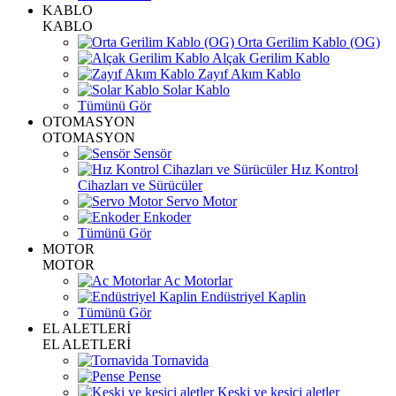
KABLO
KABLO
Orta Gerilim Kablo (OG)
Alçak Gerilim Kablo
Zayıf Akım Kablo
Solar Kablo
Tümünü Gör
OTOMASYON
OTOMASYON
Sensör
Hız Kontrol
Cihazları ve Sürücüler
Servo Motor
Enkoder
Tümünü Gör
MOTOR
MOTOR
Ac Motorlar
Endüstriyel Kaplin
Tümünü Gör
EL ALETLERİ
EL ALETLERİ
Tornavida
Pense
Keski ve kesici aletler