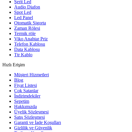
Şerit Led
Audio Diafon
Spot Led
Led Panel
Otomatik Sigorta
Zaman Rölesi
Termik röle
Viko Anahtar Priz
Telefon Kablosu
Data Kablosu
Ttr Kablo
Hızlı Erişim
Müşteri Hizmetleri
Blog
Fiyat Listesi
Çok Satanlar
İndirimdekiler
Sepetim
Hakkımızda
Üyelik Sözleşmesi
Satış Sözleşmesi
Garanti ve İade Koşulları
Gizlilik ve Güvenlik