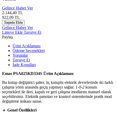
Gelince Haber Ver
2.144,40
TL
922,09
TL
Sepete Ekle
Gelince Haber Ver
Listeye Ekle
Tavsiye Et
Paylaş
Ürün Açıklaması
Ödeme Seçenekleri
Yorumlar
Tavsiye Et
İade Koşulları
Emas PSA025KD334S Ürün Açıklaması
Bu kutup değiştirici şalter, üç kutuplu elektrik devrelerinde iki farklı
çalışma yönü arasında geçiş yapmayı sağlar.
1‑0‑2
konum
seçenekleri ile ileri, kapalı ve geri çalışma modlarını manuel olarak
seçebilirsiniz. Elektrik panoları ve kontrol sistemlerinde pratik mod
değiştirme imkanı sunar.
🔹
Genel Özellikleri