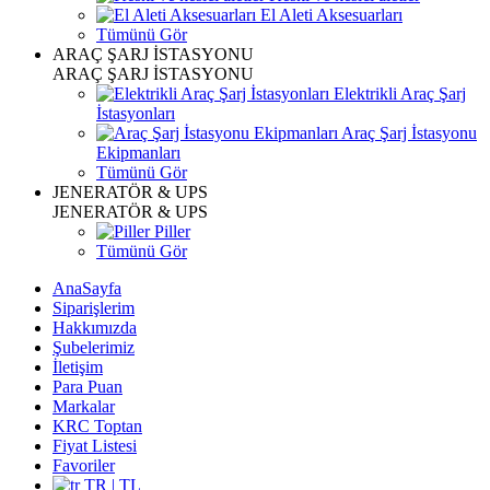
El Aleti Aksesuarları
Tümünü Gör
ARAÇ ŞARJ İSTASYONU
ARAÇ ŞARJ İSTASYONU
Elektrikli Araç Şarj
İstasyonları
Araç Şarj İstasyonu
Ekipmanları
Tümünü Gör
JENERATÖR & UPS
JENERATÖR & UPS
Piller
Tümünü Gör
AnaSayfa
Siparişlerim
Hakkımızda
Şubelerimiz
İletişim
Para Puan
Markalar
KRC Toptan
Fiyat Listesi
Favoriler
TR | TL