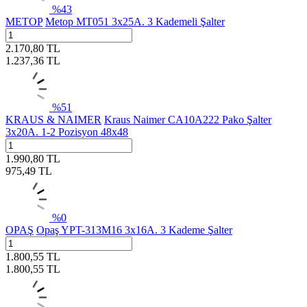
%
43
METOP
Metop MT051 3x25A. 3 Kademeli Şalter
2.170,80
TL
1.237,36
TL
%
51
KRAUS & NAIMER
Kraus Naimer CA10A222 Pako Şalter
3x20A. 1-2 Pozisyon 48x48
1.990,80
TL
975,49
TL
%
0
OPAŞ
Opaş YPT-313M16 3x16A. 3 Kademe Şalter
1.800,55
TL
1.800,55
TL