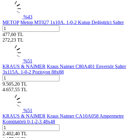
%
43
METOP
Metop MT027 1x10A. 1-0-2 Kutup Değiştirici Şalter
477,60
TL
272,23
TL
%
51
KRAUS & NAIMER
Kraus Naimer C80A401 Enversör Şalter
3x115A. 1-0-2 Pozisyon 88x88
9.505,20
TL
4.657,55
TL
%
51
KRAUS & NAIMER
Kraus Naimer CA10A058 Ampermetre
Komütatörü 0-1-2-3 48x48
2.402,40
TL