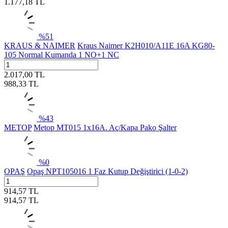
1.177,18
TL
%
51
KRAUS & NAIMER
Kraus Naimer K2H010/A11E 16A KG80-
105 Normal Kumanda 1 NO+1 NC
2.017,00
TL
988,33
TL
%
43
METOP
Metop MT015 1x16A. Aç/Kapa Pako Şalter
%
0
OPAŞ
Opaş NPT105016 1 Faz Kutup Değiştirici (1-0-2)
914,57
TL
914,57
TL