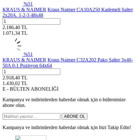
%
51
KRAUS & NAIMER
Kraus Naimer CA10A250 Kademeli Şalter
2x20A. 1-2-3 48x48
2.186,40
TL
1.071,34
TL
%
51
KRAUS & NAIMER
Kraus Naimer C32A202 Pako Şalter 3x40-
50A 0-1 Pozisyon 64x64
2.918,40
TL
1.430,02
TL
E - BÜLTEN ABONELİĞİ
Kampanya ve indirimlerden haberdar olmak için e-bültenimize
abone olun.
ABONE OL
Kampanya ve indirimlerden haberdar olmak için bizi Takip Edin!