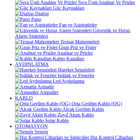
Sıva Üstü Anahtar Ve Prizler
Güç Kaynakları
Diafon
Pano
Fan ve Aspiratörler
Güvenlik ve Hırsız
Alarm Sistemleri
Tesisat Malzemeleri
Grup Priz ve Fişler
Anahtar ve Prizler
Kablo Kanalları
AYDINLATMA
Hareket Sensörleri
Işıldak ve Fenerler
Led Aydınlatma
Armatür
Ampuller
KABLO
Orta Gerilim Kablo (OG)
Alçak Gerilim Kablo
Zayıf Akım Kablo
Solar Kablo
OTOMASYON
Sensör
Hız Kontrol Cihazları