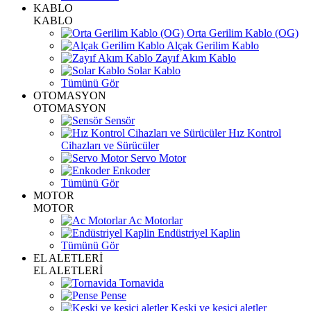
KABLO
KABLO
Orta Gerilim Kablo (OG)
Alçak Gerilim Kablo
Zayıf Akım Kablo
Solar Kablo
Tümünü Gör
OTOMASYON
OTOMASYON
Sensör
Hız Kontrol
Cihazları ve Sürücüler
Servo Motor
Enkoder
Tümünü Gör
MOTOR
MOTOR
Ac Motorlar
Endüstriyel Kaplin
Tümünü Gör
EL ALETLERİ
EL ALETLERİ
Tornavida
Pense
Keski ve kesici aletler