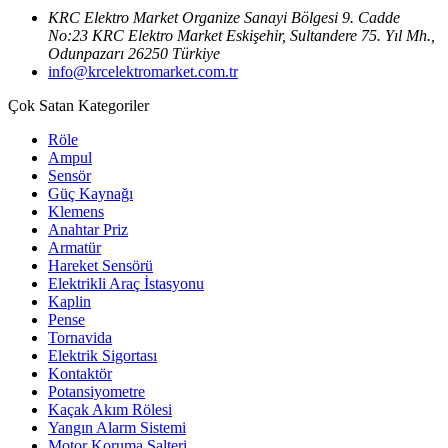
KRC Elektro Market Organize Sanayi Bölgesi 9. Cadde
No:23 KRC Elektro Market Eskişehir, Sultandere 75. Yıl Mh.,
Odunpazarı 26250 Türkiye
info@krcelektromarket.com.tr
Çok Satan Kategoriler
Röle
Ampul
Sensör
Güç Kaynağı
Klemens
Anahtar Priz
Armatür
Hareket Sensörü
Elektrikli Araç İstasyonu
Kaplin
Pense
Tornavida
Elektrik Sigortası
Kontaktör
Potansiyometre
Kaçak Akım Rölesi
Yangın Alarm Sistemi
Motor Koruma Şalteri