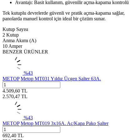
Avantajı: Basit kullanım, güvenilir açma‑kapama kontrolü
Tek kutuplu devrelerde güvenli ve pratik açma‑kapama sağlar,
panolarda manuel kontrol için ideal bir çözüm sunar.
Kutup Sayısı
2 Kutup
Anma Akımı (A)
10 Amper
BENZER ÜRÜNLER
%
43
METOP
Metop MT031 Yıldız Üçgen Şalter 63A.
4.509,60
TL
2.570,47
TL
%
43
METOP
Metop MT019 3x16A. Aç/Kapa Pako Şalter
692,40
TL