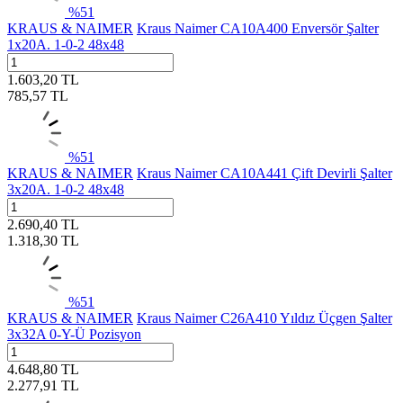
%
51
KRAUS & NAIMER
Kraus Naimer CA10A400 Enversör Şalter
1x20A. 1-0-2 48x48
1.603,20
TL
785,57
TL
%
51
KRAUS & NAIMER
Kraus Naimer CA10A441 Çift Devirli Şalter
3x20A. 1-0-2 48x48
2.690,40
TL
1.318,30
TL
%
51
KRAUS & NAIMER
Kraus Naimer C26A410 Yıldız Üçgen Şalter
3x32A 0-Y-Ü Pozisyon
4.648,80
TL
2.277,91
TL