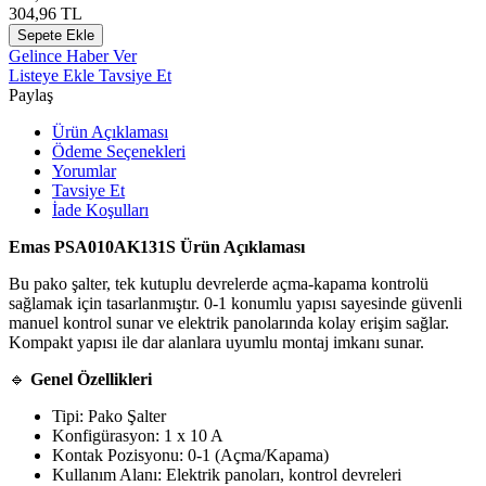
304,96
TL
Sepete Ekle
Gelince Haber Ver
Listeye Ekle
Tavsiye Et
Paylaş
Ürün Açıklaması
Ödeme Seçenekleri
Yorumlar
Tavsiye Et
İade Koşulları
Emas PSA010AK131S Ürün Açıklaması
Bu pako şalter, tek kutuplu devrelerde açma‑kapama kontrolü
sağlamak için tasarlanmıştır. 0‑1 konumlu yapısı sayesinde güvenli
manuel kontrol sunar ve elektrik panolarında kolay erişim sağlar.
Kompakt yapısı ile dar alanlara uyumlu montaj imkanı sunar.
🔹
Genel Özellikleri
Tipi: Pako Şalter
Konfigürasyon: 1 x 10 A
Kontak Pozisyonu: 0‑1 (Açma/Kapama)
Kullanım Alanı: Elektrik panoları, kontrol devreleri