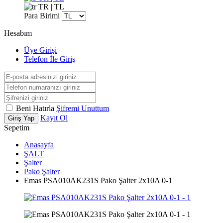
TR | TL
Para Birimi
Hesabım
Üye Girişi
Telefon İle Giriş
Beni Hatırla
Şifremi Unuttum
Kayıt Ol
Giriş Yap
Sepetim
Anasayfa
ŞALT
Şalter
Pako Şalter
Emas PSA010AK231S Pako Şalter 2x10A 0-1