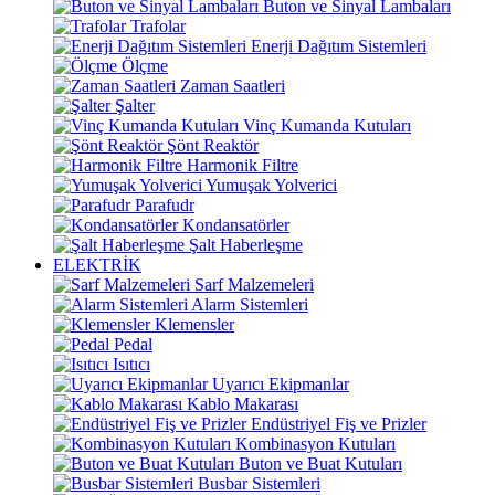
Buton ve Sinyal Lambaları
Trafolar
Enerji Dağıtım Sistemleri
Ölçme
Zaman Saatleri
Şalter
Vinç Kumanda Kutuları
Şönt Reaktör
Harmonik Filtre
Yumuşak Yolverici
Parafudr
Kondansatörler
Şalt Haberleşme
ELEKTRİK
Sarf Malzemeleri
Alarm Sistemleri
Klemensler
Pedal
Isıtıcı
Uyarıcı Ekipmanlar
Kablo Makarası
Endüstriyel Fiş ve Prizler
Kombinasyon Kutuları
Buton ve Buat Kutuları
Busbar Sistemleri