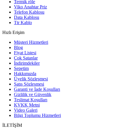
Termik röle
Viko Anahtar Priz
Telefon Kablosu
Data Kablosu
Ttr Kablo
Hızlı Erişim
Müşteri Hizmetleri
Blog
Fiyat Listesi
Çok Satanlar
İndirimdekiler
Sepetim
Hakkımızda
Üyelik Sözleşmesi
Satış Sözleşmesi
Garanti ve İade Koşulları
Gizlilik ve Güvenlik
Teslimat Koşulları
KVKK Metni
Video Galeri
Bilgi Toplumu Hizmetleri
İLETİŞİM