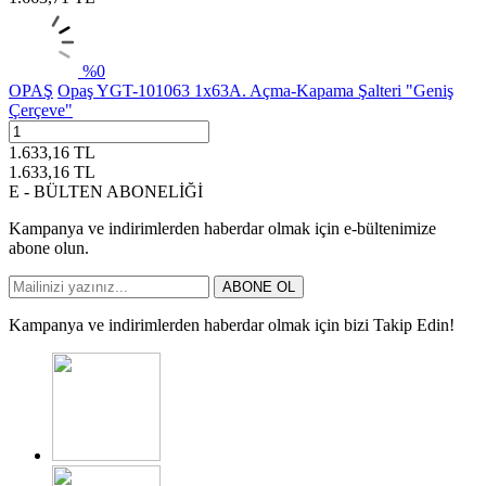
%
0
OPAŞ
Opaş YGT-101063 1x63A. Açma-Kapama Şalteri "Geniş
Çerçeve"
1.633,16
TL
1.633,16
TL
E - BÜLTEN ABONELİĞİ
Kampanya ve indirimlerden haberdar olmak için e-bültenimize
abone olun.
ABONE OL
Kampanya ve indirimlerden haberdar olmak için bizi Takip Edin!