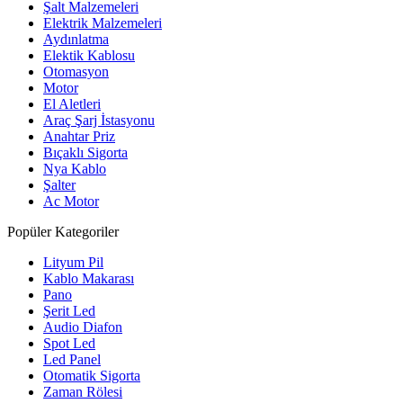
Şalt Malzemeleri
Elektrik Malzemeleri
Aydınlatma
Elektik Kablosu
Otomasyon
Motor
El Aletleri
Araç Şarj İstasyonu
Anahtar Priz
Bıçaklı Sigorta
Nya Kablo
Şalter
Ac Motor
Popüler Kategoriler
Lityum Pil
Kablo Makarası
Pano
Şerit Led
Audio Diafon
Spot Led
Led Panel
Otomatik Sigorta
Zaman Rölesi