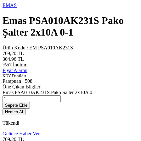
EMAS
Emas PSA010AK231S Pako
Şalter 2x10A 0-1
Ürün Kodu :
EM PSA010AK231S
709,20
TL
304,96
TL
%
57
İndirim
Fiyat Alarmı
KDV Dahildir.
Parapuan :
508
Öne Çıkan Bilgiler
Emas PSA010AK231S Pako Şalter 2x10A 0-1
Sepete Ekle
Hemen Al
Tükendi
Gelince Haber Ver
709,20
TL