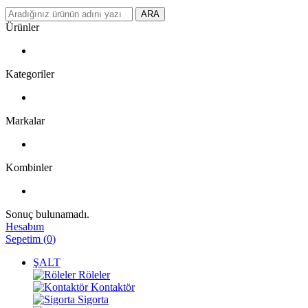
ARA
Ürünler
Kategoriler
Markalar
Kombinler
Sonuç bulunamadı.
Hesabım
Sepetim
(
0
)
ŞALT
Röleler
Kontaktör
Sigorta