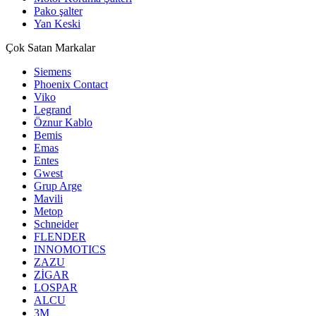
Pako şalter
Yan Keski
Çok Satan Markalar
Siemens
Phoenix Contact
Viko
Legrand
Öznur Kablo
Bemis
Emas
Entes
Gwest
Grup Arge
Mavili
Metop
Schneider
FLENDER
INNOMOTICS
ZAZU
ZİGAR
LOSPAR
ALCU
3M