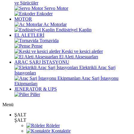
ve Sürücüler
Servo Motor
Enkoder
MOTOR
Ac Motorlar
Endüstriyel Kaplin
EL ALETLERİ
Tornavida
Pense
Keski ve kesici aletler
El Aleti Aksesuarları
ARAÇ ŞARJ İSTASYONU
Elektrikli Araç Şarj
İstasyonları
Araç Şarj İstasyonu
Ekipmanları
JENERATÖR & UPS
Piller
Menü
ŞALT
ŞALT
Röleler
Kontaktör