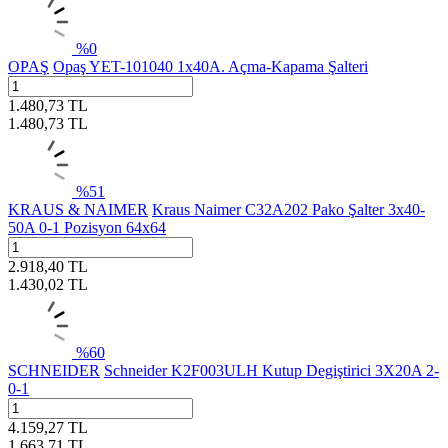
%
0
OPAŞ
Opaş YET-101040 1x40A. Açma-Kapama Şalteri
1.480,73
TL
1.480,73
TL
%
51
KRAUS & NAIMER
Kraus Naimer C32A202 Pako Şalter 3x40-
50A 0-1 Pozisyon 64x64
2.918,40
TL
1.430,02
TL
%
60
SCHNEIDER
Schneider K2F003ULH Kutup Degiştirici 3X20A 2-
0-1
4.159,27
TL
1.663,71
TL