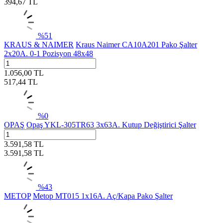
394,67
TL
%
51
KRAUS & NAIMER
Kraus Naimer CA10A201 Pako Şalter
2x20A. 0-1 Pozisyon 48x48
1.056,00
TL
517,44
TL
%
0
OPAŞ
Opaş YKL-305TR63 3x63A. Kutup Değiştirici Şalter
3.591,58
TL
3.591,58
TL
%
43
METOP
Metop MT015 1x16A. Aç/Kapa Pako Şalter