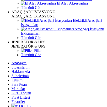
El Aleti Aksesuarları
Tümünü Gör
ARAÇ ŞARJ İSTASYONU
ARAÇ ŞARJ İSTASYONU
Elektrikli Araç Şarj
İstasyonları
Araç Şarj İstasyonu
Ekipmanları
Tümünü Gör
JENERATÖR & UPS
JENERATÖR & UPS
Piller
Tümünü Gör
AnaSayfa
Siparişlerim
Hakkımızda
Şubelerimiz
İletişim
Para Puan
Markalar
KRC Toptan
Fiyat Listesi
Favoriler
TR | TL