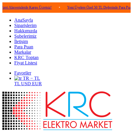
şverişlerde Kargo Ücretsiz!
•
Yeni Üyelere Özel 50 TL Değerinde Para Puan!
•
AnaSayfa
Siparişlerim
Hakkımızda
Şubelerimiz
İletişim
Para Puan
Markalar
KRC Toptan
Fiyat Listesi
Favoriler
TR − TL
TL
USD
EUR