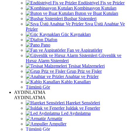
Endüstriyel Fiş ve Prizler
Kombinasyon Kutuları
Buton ve Buat Kutuları
Busbar Sistemleri
Sıva Üstü Anahtar Ve
Prizler
Güç Kaynakları
Diafon
Pano
Fan ve Aspiratörler
Güvenlik ve
Hırsız Alarm Sistemleri
Tesisat Malzemeleri
Grup Priz ve Fişler
Anahtar ve Prizler
Kablo Kanalları
Tümünü Gör
AYDINLATMA
AYDINLATMA
Hareket Sensörleri
Işıldak ve Fenerler
Led Aydınlatma
Armatür
Ampuller
Tümünü Gör