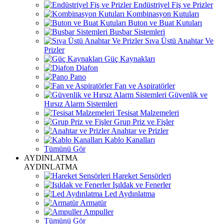
Endüstriyel Fiş ve Prizler
Kombinasyon Kutuları
Buton ve Buat Kutuları
Busbar Sistemleri
Sıva Üstü Anahtar Ve
Prizler
Güç Kaynakları
Diafon
Pano
Fan ve Aspiratörler
Güvenlik ve
Hırsız Alarm Sistemleri
Tesisat Malzemeleri
Grup Priz ve Fişler
Anahtar ve Prizler
Kablo Kanalları
Tümünü Gör
AYDINLATMA
AYDINLATMA
Hareket Sensörleri
Işıldak ve Fenerler
Led Aydınlatma
Armatür
Ampuller
Tümünü Gör