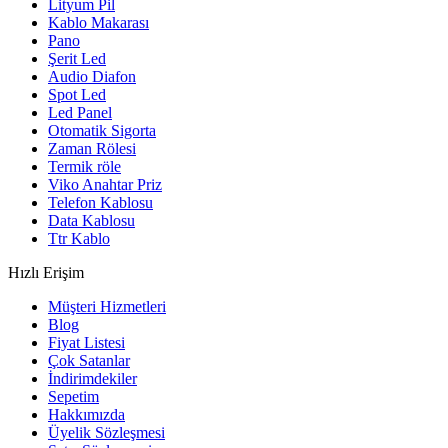
Lityum Pil
Kablo Makarası
Pano
Şerit Led
Audio Diafon
Spot Led
Led Panel
Otomatik Sigorta
Zaman Rölesi
Termik röle
Viko Anahtar Priz
Telefon Kablosu
Data Kablosu
Ttr Kablo
Hızlı Erişim
Müşteri Hizmetleri
Blog
Fiyat Listesi
Çok Satanlar
İndirimdekiler
Sepetim
Hakkımızda
Üyelik Sözleşmesi