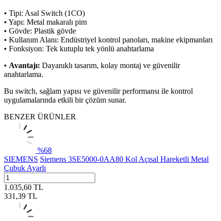
• Tipi: Asal Switch (1CO)
• Yapı: Metal makaralı pim
• Gövde: Plastik gövde
• Kullanım Alanı: Endüstriyel kontrol panoları, makine ekipmanları
• Fonksiyon: Tek kutuplu tek yönlü anahtarlama
•
Avantajı:
Dayanıklı tasarım, kolay montaj ve güvenilir
anahtarlama.
Bu switch, sağlam yapısı ve güvenilir performansı ile kontrol
uygulamalarında etkili bir çözüm sunar.
BENZER ÜRÜNLER
%
68
SIEMENS
Siemens 3SE5000-0AA80 Kol Açısal Hareketli Metal
Çubuk Ayarlı
1.035,60
TL
331,39
TL