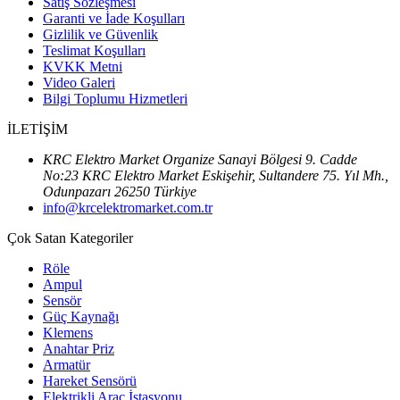
Satış Sözleşmesi
Garanti ve İade Koşulları
Gizlilik ve Güvenlik
Teslimat Koşulları
KVKK Metni
Video Galeri
Bilgi Toplumu Hizmetleri
İLETİŞİM
KRC Elektro Market Organize Sanayi Bölgesi 9. Cadde
No:23 KRC Elektro Market Eskişehir, Sultandere 75. Yıl Mh.,
Odunpazarı 26250 Türkiye
info@krcelektromarket.com.tr
Çok Satan Kategoriler
Röle
Ampul
Sensör
Güç Kaynağı
Klemens
Anahtar Priz
Armatür
Hareket Sensörü
Elektrikli Araç İstasyonu