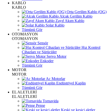
KABLO
KABLO
Orta Gerilim Kablo (OG)
Alçak Gerilim Kablo
Zayıf Akım Kablo
Solar Kablo
Tümünü Gör
OTOMASYON
OTOMASYON
Sensör
Hız Kontrol
Cihazları ve Sürücüler
Servo Motor
Enkoder
Tümünü Gör
MOTOR
MOTOR
Ac Motorlar
Endüstriyel Kaplin
Tümünü Gör
EL ALETLERİ
EL ALETLERİ
Tornavida
Pense
Keski ve kesici aletler