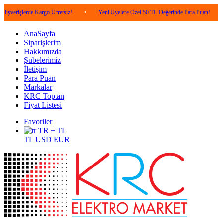
erde Kargo Ücretsiz!
•
Yeni Üyelere Özel 50 TL Değerinde Para Puan!
•
5.000
AnaSayfa
Siparişlerim
Hakkımızda
Şubelerimiz
İletişim
Para Puan
Markalar
KRC Toptan
Fiyat Listesi
Favoriler
TR − TL
TL
USD
EUR