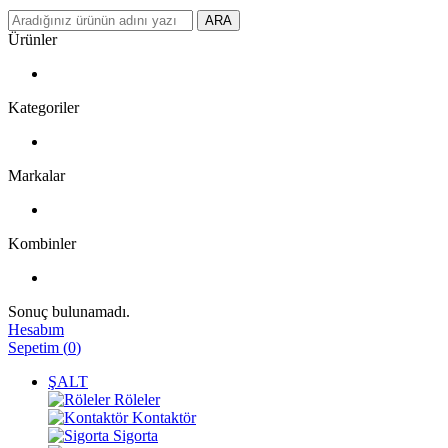
ARA
Ürünler
Kategoriler
Markalar
Kombinler
Sonuç bulunamadı.
Hesabım
Sepetim
(
0
)
ŞALT
Röleler
Kontaktör
Sigorta