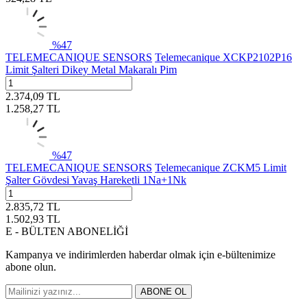
%
47
TELEMECANIQUE SENSORS
Telemecanique XCKP2102P16
Limit Şalteri Dikey Metal Makaralı Pim
2.374,09
TL
1.258,27
TL
%
47
TELEMECANIQUE SENSORS
Telemecanique ZCKM5 Limit
Şalter Gövdesi Yavaş Hareketli 1Na+1Nk
2.835,72
TL
1.502,93
TL
E - BÜLTEN ABONELİĞİ
Kampanya ve indirimlerden haberdar olmak için e-bültenimize
abone olun.
ABONE OL