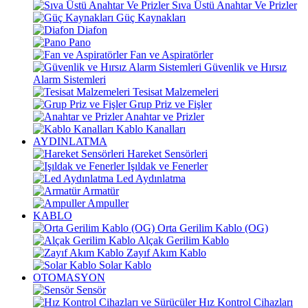
Sıva Üstü Anahtar Ve Prizler
Güç Kaynakları
Diafon
Pano
Fan ve Aspiratörler
Güvenlik ve Hırsız
Alarm Sistemleri
Tesisat Malzemeleri
Grup Priz ve Fişler
Anahtar ve Prizler
Kablo Kanalları
AYDINLATMA
Hareket Sensörleri
Işıldak ve Fenerler
Led Aydınlatma
Armatür
Ampuller
KABLO
Orta Gerilim Kablo (OG)
Alçak Gerilim Kablo
Zayıf Akım Kablo
Solar Kablo
OTOMASYON
Sensör
Hız Kontrol Cihazları