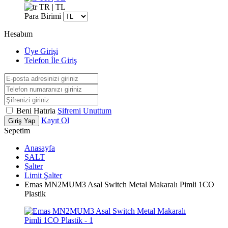
TR | TL
Para Birimi
Hesabım
Üye Girişi
Telefon İle Giriş
Beni Hatırla
Şifremi Unuttum
Kayıt Ol
Giriş Yap
Sepetim
Anasayfa
ŞALT
Şalter
Limit Şalter
Emas MN2MUM3 Asal Switch Metal Makaralı Pimli 1CO
Plastik