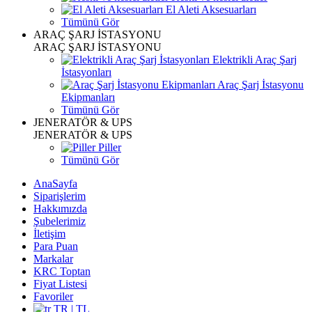
El Aleti Aksesuarları
Tümünü Gör
ARAÇ ŞARJ İSTASYONU
ARAÇ ŞARJ İSTASYONU
Elektrikli Araç Şarj
İstasyonları
Araç Şarj İstasyonu
Ekipmanları
Tümünü Gör
JENERATÖR & UPS
JENERATÖR & UPS
Piller
Tümünü Gör
AnaSayfa
Siparişlerim
Hakkımızda
Şubelerimiz
İletişim
Para Puan
Markalar
KRC Toptan
Fiyat Listesi
Favoriler
TR | TL