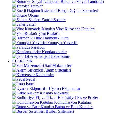
Buton ve Sinyal Lambaları
Trafolar
Enerji Dağıtım Sistemleri
Ölçme
Zaman Saatleri
Şalter
Vinç Kumanda Kutuları
Şönt Reaktör
Harmonik Filtre
Yumuşak Yolverici
Parafudr
Kondansatörler
Şalt Haberleşme
ELEKTRİK
Sarf Malzemeleri
Alarm Sistemleri
Klemensler
Pedal
Isıtıcı
Uyarıcı Ekipmanlar
Kablo Makarası
Endüstriyel Fiş ve Prizler
Kombinasyon Kutuları
Buton ve Buat Kutuları
Busbar Sistemleri