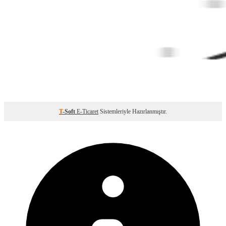
T
-Soft
E-Ticaret
Sistemleriyle Hazırlanmıştır.