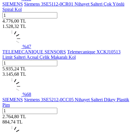
SIEMENS
Siemens 3SE5112-0CR01 Nihayet Şalteri Çok Yönlü
Spiral Kol
4.776,00
TL
1.528,32
TL
%
47
TELEMECANIQUE SENSORS
Telemecanique XCKJ10513
Limit Şalteri Açısal Çelik Makaralı Kol
5.935,24
TL
3.145,68
TL
%
68
SIEMENS
Siemens 3SE5212-0CC05 Nihayet Şalteri Dikey Plastik
Pim
2.764,80
TL
884,74
TL