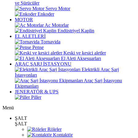
ve Sürücüler
Servo Motor
Enkoder
MOTOR
Ac Motorlar
Endüstriyel Kaplin
EL ALETLERİ
Tornavida
Pense
Keski ve kesici aletler
El Aleti Aksesuarları
ARAÇ ŞARJ İSTASYONU
Elektrikli Araç Şarj
İstasyonları
Araç Şarj İstasyonu
Ekipmanları
JENERATÖR & UPS
Piller
Menü
ŞALT
ŞALT
Röleler
Kontaktör