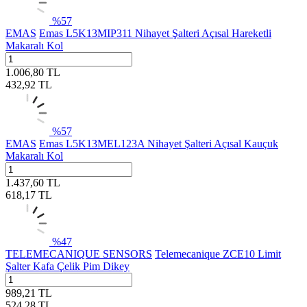
%
57
EMAS
Emas L5K13MIP311 Nihayet Şalteri Açısal Hareketli
Makaralı Kol
1.006,80
TL
432,92
TL
%
57
EMAS
Emas L5K13MEL123A Nihayet Şalteri Açısal Kauçuk
Makaralı Kol
1.437,60
TL
618,17
TL
%
47
TELEMECANIQUE SENSORS
Telemecanique ZCE10 Limit
Şalter Kafa Çelik Pim Dikey
989,21
TL
524,28
TL