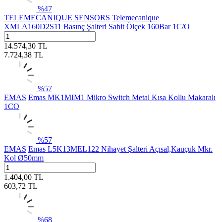
%
47
TELEMECANIQUE SENSORS
Telemecanique
XMLA160D2S11 Basınç Şalteri Sabit Ölçek 160Bar 1C/O
14.574,30
TL
7.724,38
TL
%
57
EMAS
Emas MK1MIM1 Mikro Switch Metal Kısa Kollu Makaralı
1CO
%
57
EMAS
Emas L5K13MEL122 Nihayet Şalteri Açısal,Kauçuk Mkr.
Kol Ø50mm
1.404,00
TL
603,72
TL
%
68