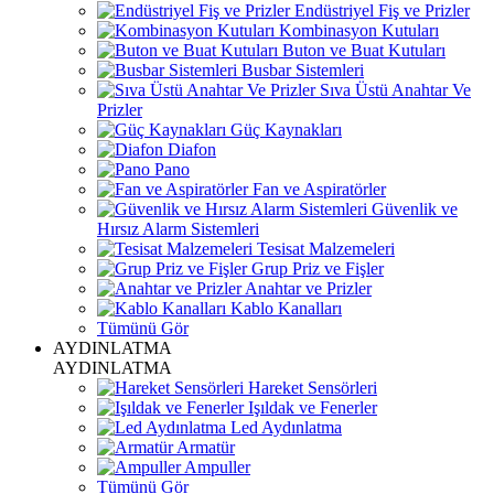
Endüstriyel Fiş ve Prizler
Kombinasyon Kutuları
Buton ve Buat Kutuları
Busbar Sistemleri
Sıva Üstü Anahtar Ve
Prizler
Güç Kaynakları
Diafon
Pano
Fan ve Aspiratörler
Güvenlik ve
Hırsız Alarm Sistemleri
Tesisat Malzemeleri
Grup Priz ve Fişler
Anahtar ve Prizler
Kablo Kanalları
Tümünü Gör
AYDINLATMA
AYDINLATMA
Hareket Sensörleri
Işıldak ve Fenerler
Led Aydınlatma
Armatür
Ampuller
Tümünü Gör