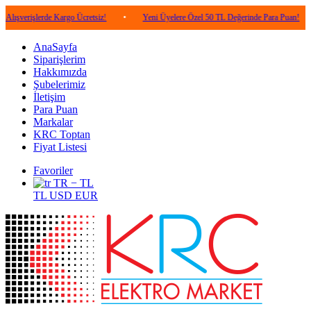
lerde Kargo Ücretsiz!
•
Yeni Üyelere Özel 50 TL Değerinde Para Puan!
•
5.0
AnaSayfa
Siparişlerim
Hakkımızda
Şubelerimiz
İletişim
Para Puan
Markalar
KRC Toptan
Fiyat Listesi
Favoriler
TR − TL
TL
USD
EUR