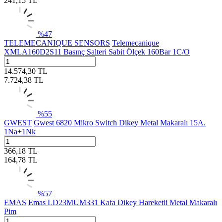
241,15
TL
%
47
TELEMECANIQUE SENSORS
Telemecanique
XMLA160D2S11 Basınç Şalteri Sabit Ölçek 160Bar 1C/O
14.574,30
TL
7.724,38
TL
%
55
GWEST
Gwest 6820 Mikro Switch Dikey Metal Makaralı 15A.
1Na+1Nk
366,18
TL
164,78
TL
%
57
EMAS
Emas LD23MUM331 Kafa Dikey Hareketli Metal Makaralı
Pim