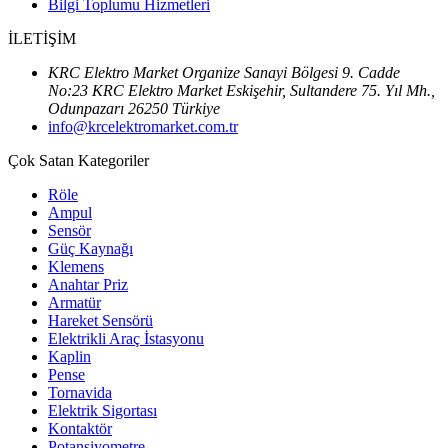
Bilgi Toplumu Hizmetleri
İLETİŞİM
KRC Elektro Market Organize Sanayi Bölgesi 9. Cadde
No:23 KRC Elektro Market Eskişehir, Sultandere 75. Yıl Mh.,
Odunpazarı 26250 Türkiye
info@krcelektromarket.com.tr
Çok Satan Kategoriler
Röle
Ampul
Sensör
Güç Kaynağı
Klemens
Anahtar Priz
Armatür
Hareket Sensörü
Elektrikli Araç İstasyonu
Kaplin
Pense
Tornavida
Elektrik Sigortası
Kontaktör
Potansiyometre