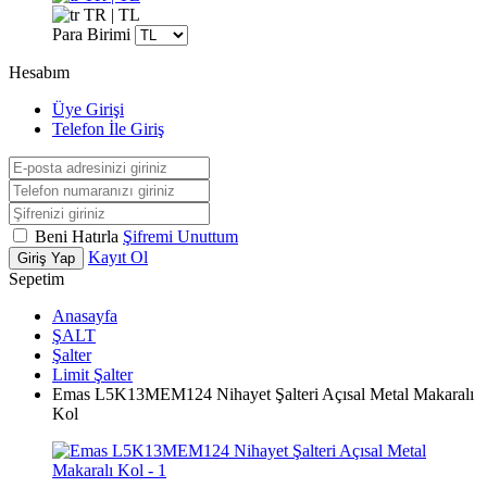
TR | TL
Para Birimi
Hesabım
Üye Girişi
Telefon İle Giriş
Beni Hatırla
Şifremi Unuttum
Kayıt Ol
Giriş Yap
Sepetim
Anasayfa
ŞALT
Şalter
Limit Şalter
Emas L5K13MEM124 Nihayet Şalteri Açısal Metal Makaralı
Kol