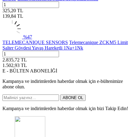
325,20
TL
139,84
TL
%
47
TELEMECANIQUE SENSORS
Telemecanique ZCKM5 Limit
Şalter Gövdesi Yavaş Hareketli 1Na+1Nk
2.835,72
TL
1.502,93
TL
E - BÜLTEN ABONELİĞİ
Kampanya ve indirimlerden haberdar olmak için e-bültenimize
abone olun.
ABONE OL
Kampanya ve indirimlerden haberdar olmak için bizi Takip Edin!