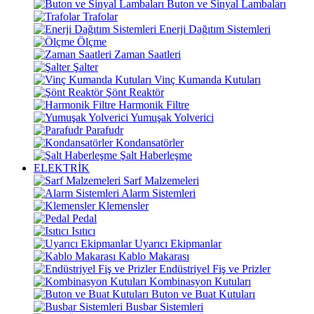
Buton ve Sinyal Lambaları
Trafolar
Enerji Dağıtım Sistemleri
Ölçme
Zaman Saatleri
Şalter
Vinç Kumanda Kutuları
Şönt Reaktör
Harmonik Filtre
Yumuşak Yolverici
Parafudr
Kondansatörler
Şalt Haberleşme
ELEKTRİK
Sarf Malzemeleri
Alarm Sistemleri
Klemensler
Pedal
Isıtıcı
Uyarıcı Ekipmanlar
Kablo Makarası
Endüstriyel Fiş ve Prizler
Kombinasyon Kutuları
Buton ve Buat Kutuları
Busbar Sistemleri