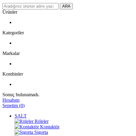
ARA
Ürünler
Kategoriler
Markalar
Kombinler
Sonuç bulunamadı.
Hesabım
Sepetim
(
0
)
ŞALT
Röleler
Kontaktör
Sigorta