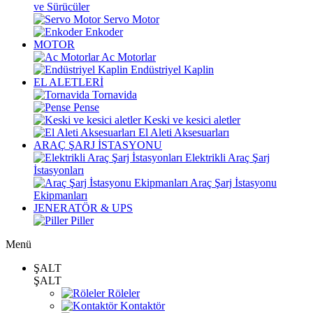
ve Sürücüler
Servo Motor
Enkoder
MOTOR
Ac Motorlar
Endüstriyel Kaplin
EL ALETLERİ
Tornavida
Pense
Keski ve kesici aletler
El Aleti Aksesuarları
ARAÇ ŞARJ İSTASYONU
Elektrikli Araç Şarj
İstasyonları
Araç Şarj İstasyonu
Ekipmanları
JENERATÖR & UPS
Piller
Menü
ŞALT
ŞALT
Röleler
Kontaktör