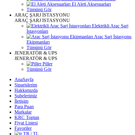
El Aleti Aksesuarları
Tümünü Gör
ARAÇ ŞARJ İSTASYONU
ARAÇ ŞARJ İSTASYONU
Elektrikli Araç Şarj
İstasyonları
Araç Şarj İstasyonu
Ekipmanları
Tümünü Gör
JENERATÖR & UPS
JENERATÖR & UPS
Piller
Tümünü Gör
AnaSayfa
Siparişlerim
Hakkımızda
Şubelerimiz
İletişim
Para Puan
Markalar
KRC Toptan
Fiyat Listesi
Favoriler
TR | TL