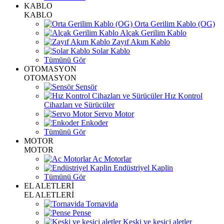
KABLO
KABLO
Orta Gerilim Kablo (OG)
Alçak Gerilim Kablo
Zayıf Akım Kablo
Solar Kablo
Tümünü Gör
OTOMASYON
OTOMASYON
Sensör
Hız Kontrol
Cihazları ve Sürücüler
Servo Motor
Enkoder
Tümünü Gör
MOTOR
MOTOR
Ac Motorlar
Endüstriyel Kaplin
Tümünü Gör
EL ALETLERİ
EL ALETLERİ
Tornavida
Pense
Keski ve kesici aletler