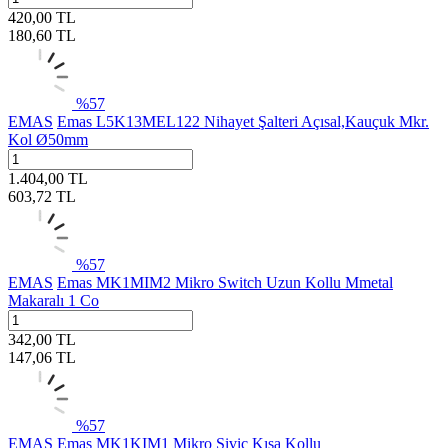
420,00
TL
180,60
TL
%
57
EMAS
Emas L5K13MEL122 Nihayet Şalteri Açısal,Kauçuk Mkr.
Kol Ø50mm
1.404,00
TL
603,72
TL
%
57
EMAS
Emas MK1MIM2 Mikro Switch Uzun Kollu Mmetal
Makaralı 1 Co
342,00
TL
147,06
TL
%
57
EMAS
Emas MK1KIM1 Mikro Siviç Kısa Kollu