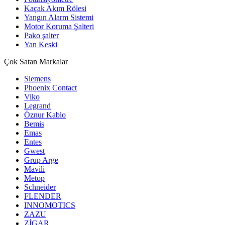
Kaçak Akım Rölesi
Yangın Alarm Sistemi
Motor Koruma Şalteri
Pako şalter
Yan Keski
Çok Satan Markalar
Siemens
Phoenix Contact
Viko
Legrand
Öznur Kablo
Bemis
Emas
Entes
Gwest
Grup Arge
Mavili
Metop
Schneider
FLENDER
INNOMOTICS
ZAZU
ZİGAR