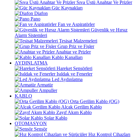
Sıva Üstü Anahtar Ve Prizler
Güç Kaynakları
Diafon
Pano
Fan ve Aspiratörler
Güvenlik ve Hırsız
Alarm Sistemleri
Tesisat Malzemeleri
Grup Priz ve Fişler
Anahtar ve Prizler
Kablo Kanalları
AYDINLATMA
Hareket Sensörleri
Işıldak ve Fenerler
Led Aydınlatma
Armatür
Ampuller
KABLO
Orta Gerilim Kablo (OG)
Alçak Gerilim Kablo
Zayıf Akım Kablo
Solar Kablo
OTOMASYON
Sensör
Hız Kontrol Cihazları