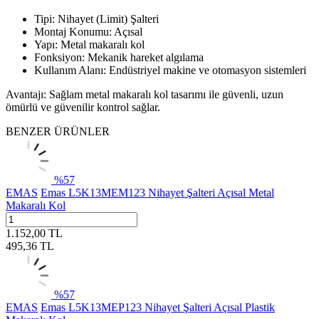
Tipi: Nihayet (Limit) Şalteri
Montaj Konumu: Açısal
Yapı: Metal makaralı kol
Fonksiyon: Mekanik hareket algılama
Kullanım Alanı: Endüstriyel makine ve otomasyon sistemleri
Avantajı: Sağlam metal makaralı kol tasarımı ile güvenli, uzun
ömürlü ve güvenilir kontrol sağlar.
BENZER ÜRÜNLER
%
57
EMAS
Emas L5K13MEM123 Nihayet Şalteri Açısal Metal
Makaralı Kol
1.152,00
TL
495,36
TL
%
57
EMAS
Emas L5K13MEP123 Nihayet Şalteri Açısal Plastik