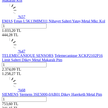
Makaralı Kol
%
57
EMAS
Emas L5K13MIM311 Nihayet Şalteri Yatay,Metal Mkr. Kol
1.033,20
TL
444,28
TL
%
47
TELEMECANIQUE SENSORS
Telemecanique XCKP2102P16
Limit Şalteri Dikey Metal Makaralı Pim
2.374,09
TL
1.258,27
TL
%
68
SIEMENS
Siemens 3SE5000-0AB01 Dikey Hareketli Metal Pim
753,60
TL