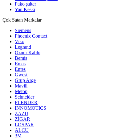
Pako şalter
Yan Keski
Çok Satan Markalar
Siemens
Phoenix Contact
Viko
Legrand
Öznur Kablo
Bemis
Emas
Entes
Gwest
Grup Arge
Mavili
Metop
Schneider
FLENDER
INNOMOTICS
ZAZU
ZİGAR
LOSPAR
ALCU
3M