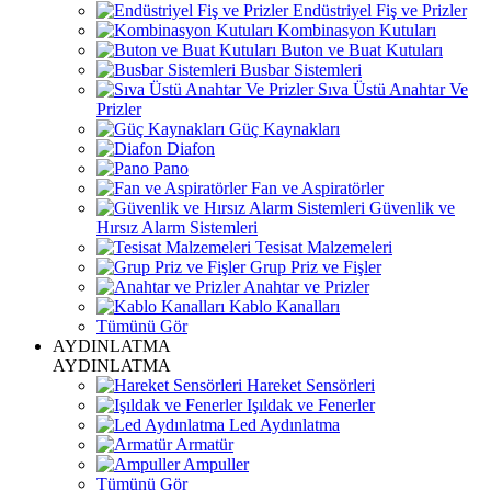
Endüstriyel Fiş ve Prizler
Kombinasyon Kutuları
Buton ve Buat Kutuları
Busbar Sistemleri
Sıva Üstü Anahtar Ve
Prizler
Güç Kaynakları
Diafon
Pano
Fan ve Aspiratörler
Güvenlik ve
Hırsız Alarm Sistemleri
Tesisat Malzemeleri
Grup Priz ve Fişler
Anahtar ve Prizler
Kablo Kanalları
Tümünü Gör
AYDINLATMA
AYDINLATMA
Hareket Sensörleri
Işıldak ve Fenerler
Led Aydınlatma
Armatür
Ampuller
Tümünü Gör