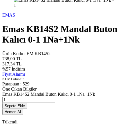
EMAS
Emas KB14S2 Mandal Buton
Kalıcı 0-1 1Na+1Nk
Ürün Kodu :
EM KB14S2
738,00
TL
317,34
TL
%
57
İndirim
Fiyat Alarmı
KDV Dahildir.
Parapuan :
529
Öne Çıkan Bilgiler
Emas KB14S2 Mandal Buton Kalıcı 0-1 1Na+1Nk
Sepete Ekle
Hemen Al
Tükendi