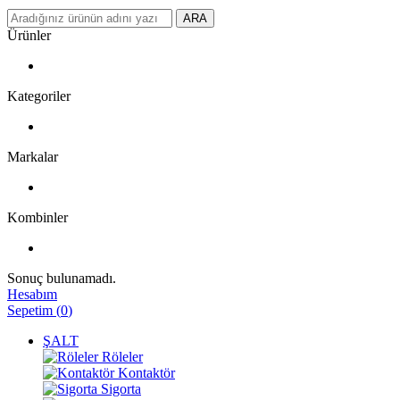
ARA
Ürünler
Kategoriler
Markalar
Kombinler
Sonuç bulunamadı.
Hesabım
Sepetim
(
0
)
ŞALT
Röleler
Kontaktör
Sigorta