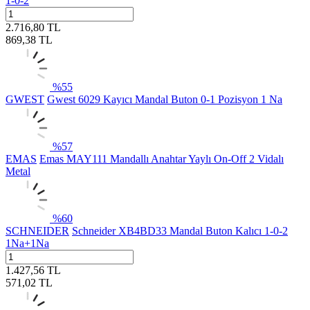
1-0-2
2.716,80
TL
869,38
TL
%
55
GWEST
Gwest 6029 Kayıcı Mandal Buton 0-1 Pozisyon 1 Na
%
57
EMAS
Emas MAY111 Mandallı Anahtar Yaylı On-Off 2 Vidalı
Metal
%
60
SCHNEIDER
Schneider XB4BD33 Mandal Buton Kalıcı 1-0-2
1Na+1Na
1.427,56
TL
571,02
TL