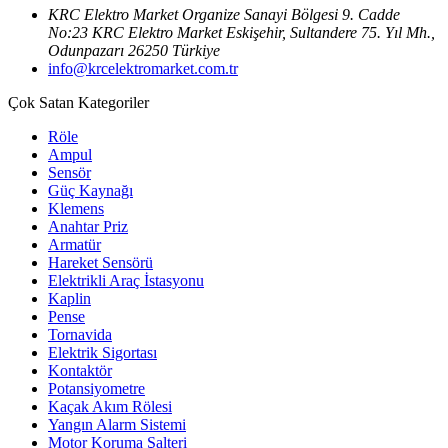
KRC Elektro Market Organize Sanayi Bölgesi 9. Cadde
No:23 KRC Elektro Market Eskişehir, Sultandere 75. Yıl Mh.,
Odunpazarı 26250 Türkiye
info@krcelektromarket.com.tr
Çok Satan Kategoriler
Röle
Ampul
Sensör
Güç Kaynağı
Klemens
Anahtar Priz
Armatür
Hareket Sensörü
Elektrikli Araç İstasyonu
Kaplin
Pense
Tornavida
Elektrik Sigortası
Kontaktör
Potansiyometre
Kaçak Akım Rölesi
Yangın Alarm Sistemi
Motor Koruma Şalteri