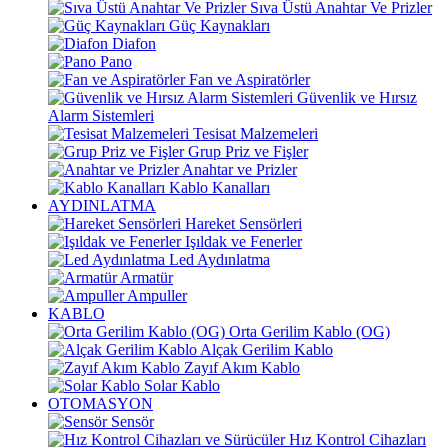
Sıva Üstü Anahtar Ve Prizler
Güç Kaynakları
Diafon
Pano
Fan ve Aspiratörler
Güvenlik ve Hırsız
Alarm Sistemleri
Tesisat Malzemeleri
Grup Priz ve Fişler
Anahtar ve Prizler
Kablo Kanalları
AYDINLATMA
Hareket Sensörleri
Işıldak ve Fenerler
Led Aydınlatma
Armatür
Ampuller
KABLO
Orta Gerilim Kablo (OG)
Alçak Gerilim Kablo
Zayıf Akım Kablo
Solar Kablo
OTOMASYON
Sensör
Hız Kontrol Cihazları