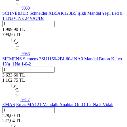
%
60
SCHNEIDER
Schneider XB5AK123B5 Işıklı Mandal Yeşil Led 0-
1 1Na+1Nk 24VAc/Dc
1.999,90
TL
799,96
TL
%
68
SIEMENS
Siemens 3SU1150-2BL60-1NA0 Mandal Buton Kalıcı
1Na+1Na 1-0-2
3.633,60
TL
1.162,75
TL
%
57
EMAS
Emas MA121 Mandallı Anahtar On-Off 2 Na 2 Vidalı
528,00
TL
227,04
TL