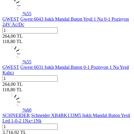
%
55
GWEST
Gwest 6043 Işıklı Mandal Buton Yeşil 1 Na 0-1 Pozisyon
24V Ac/Dc
264,00
TL
118,80
TL
%
55
GWEST
Gwest 6031 Işıklı Mandal Buton 0-1 Pozisyon 1 Na Yeşil
Kalıcı
264,00
TL
118,80
TL
%
60
SCHNEIDER
Schneider XB4BK133M5 Işıklı Mandal Buton Yeşil
Led 1-0-2 1Na+1Nk
3.716,92
TL