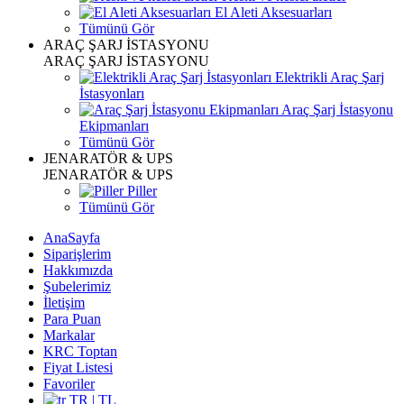
El Aleti Aksesuarları
Tümünü Gör
ARAÇ ŞARJ İSTASYONU
ARAÇ ŞARJ İSTASYONU
Elektrikli Araç Şarj
İstasyonları
Araç Şarj İstasyonu
Ekipmanları
Tümünü Gör
JENARATÖR & UPS
JENARATÖR & UPS
Piller
Tümünü Gör
AnaSayfa
Siparişlerim
Hakkımızda
Şubelerimiz
İletişim
Para Puan
Markalar
KRC Toptan
Fiyat Listesi
Favoriler
TR | TL