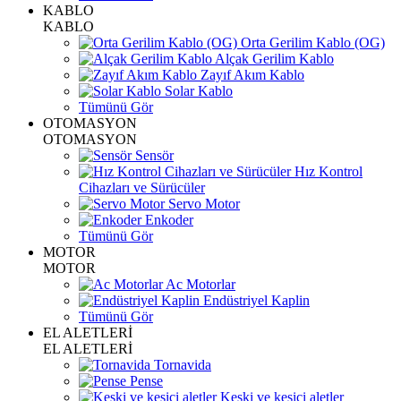
KABLO
KABLO
Orta Gerilim Kablo (OG)
Alçak Gerilim Kablo
Zayıf Akım Kablo
Solar Kablo
Tümünü Gör
OTOMASYON
OTOMASYON
Sensör
Hız Kontrol
Cihazları ve Sürücüler
Servo Motor
Enkoder
Tümünü Gör
MOTOR
MOTOR
Ac Motorlar
Endüstriyel Kaplin
Tümünü Gör
EL ALETLERİ
EL ALETLERİ
Tornavida
Pense
Keski ve kesici aletler