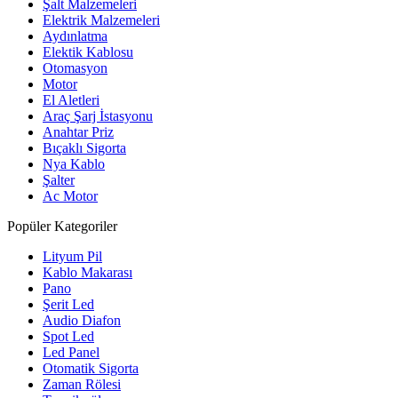
Şalt Malzemeleri
Elektrik Malzemeleri
Aydınlatma
Elektik Kablosu
Otomasyon
Motor
El Aletleri
Araç Şarj İstasyonu
Anahtar Priz
Bıçaklı Sigorta
Nya Kablo
Şalter
Ac Motor
Popüler Kategoriler
Lityum Pil
Kablo Makarası
Pano
Şerit Led
Audio Diafon
Spot Led
Led Panel
Otomatik Sigorta
Zaman Rölesi