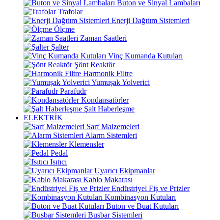
Buton ve Sinyal Lambaları
Trafolar
Enerji Dağıtım Sistemleri
Ölçme
Zaman Saatleri
Şalter
Vinç Kumanda Kutuları
Şönt Reaktör
Harmonik Filtre
Yumuşak Yolverici
Parafudr
Kondansatörler
Şalt Haberleşme
ELEKTRİK
Sarf Malzemeleri
Alarm Sistemleri
Klemensler
Pedal
Isıtıcı
Uyarıcı Ekipmanlar
Kablo Makarası
Endüstriyel Fiş ve Prizler
Kombinasyon Kutuları
Buton ve Buat Kutuları
Busbar Sistemleri