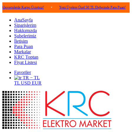
erde Kargo Ücretsiz!
•
Yeni Üyelere Özel 50 TL Değerinde Para Puan!
•
5.00
AnaSayfa
Siparişlerim
Hakkımızda
Şubelerimiz
İletişim
Para Puan
Markalar
KRC Toptan
Fiyat Listesi
Favoriler
TR − TL
TL
USD
EUR