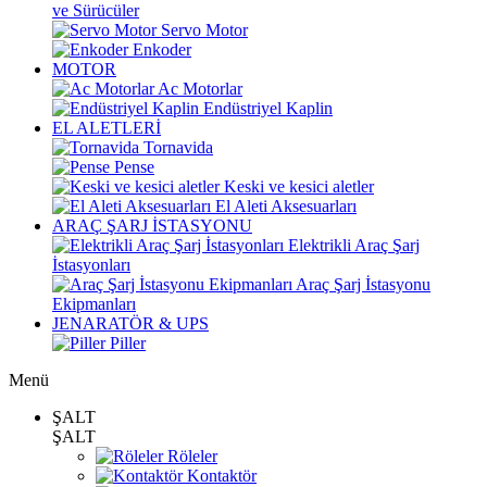
ve Sürücüler
Servo Motor
Enkoder
MOTOR
Ac Motorlar
Endüstriyel Kaplin
EL ALETLERİ
Tornavida
Pense
Keski ve kesici aletler
El Aleti Aksesuarları
ARAÇ ŞARJ İSTASYONU
Elektrikli Araç Şarj
İstasyonları
Araç Şarj İstasyonu
Ekipmanları
JENARATÖR & UPS
Piller
Menü
ŞALT
ŞALT
Röleler
Kontaktör