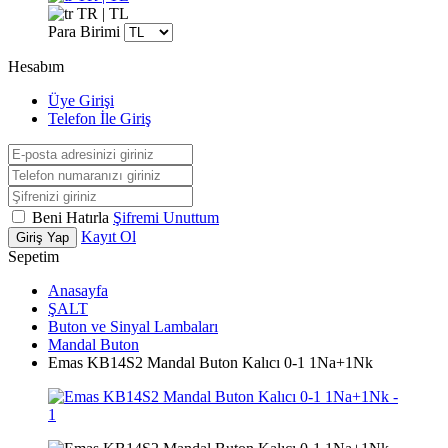
TR | TL
Para Birimi
Hesabım
Üye Girişi
Telefon İle Giriş
Beni Hatırla
Şifremi Unuttum
Kayıt Ol
Giriş Yap
Sepetim
Anasayfa
ŞALT
Buton ve Sinyal Lambaları
Mandal Buton
Emas KB14S2 Mandal Buton Kalıcı 0-1 1Na+1Nk