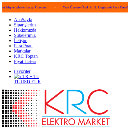
işlerde Kargo Ücretsiz!
•
Yeni Üyelere Özel 50 TL Değerinde Para Puan!
•
5
AnaSayfa
Siparişlerim
Hakkımızda
Şubelerimiz
İletişim
Para Puan
Markalar
KRC Toptan
Fiyat Listesi
Favoriler
TR − TL
TL
USD
EUR