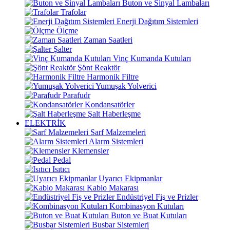
Buton ve Sinyal Lambaları
Trafolar
Enerji Dağıtım Sistemleri
Ölçme
Zaman Saatleri
Şalter
Vinç Kumanda Kutuları
Şönt Reaktör
Harmonik Filtre
Yumuşak Yolverici
Parafudr
Kondansatörler
Şalt Haberleşme
ELEKTRİK
Sarf Malzemeleri
Alarm Sistemleri
Klemensler
Pedal
Isıtıcı
Uyarıcı Ekipmanlar
Kablo Makarası
Endüstriyel Fiş ve Prizler
Kombinasyon Kutuları
Buton ve Buat Kutuları
Busbar Sistemleri