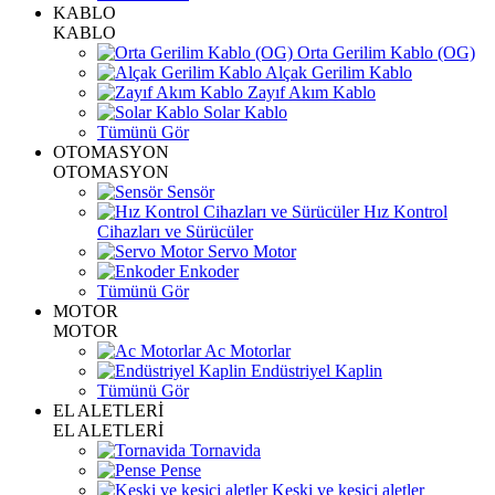
KABLO
KABLO
Orta Gerilim Kablo (OG)
Alçak Gerilim Kablo
Zayıf Akım Kablo
Solar Kablo
Tümünü Gör
OTOMASYON
OTOMASYON
Sensör
Hız Kontrol
Cihazları ve Sürücüler
Servo Motor
Enkoder
Tümünü Gör
MOTOR
MOTOR
Ac Motorlar
Endüstriyel Kaplin
Tümünü Gör
EL ALETLERİ
EL ALETLERİ
Tornavida
Pense
Keski ve kesici aletler