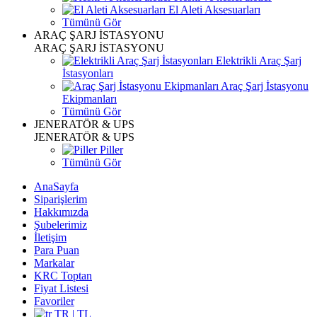
El Aleti Aksesuarları
Tümünü Gör
ARAÇ ŞARJ İSTASYONU
ARAÇ ŞARJ İSTASYONU
Elektrikli Araç Şarj
İstasyonları
Araç Şarj İstasyonu
Ekipmanları
Tümünü Gör
JENERATÖR & UPS
JENERATÖR & UPS
Piller
Tümünü Gör
AnaSayfa
Siparişlerim
Hakkımızda
Şubelerimiz
İletişim
Para Puan
Markalar
KRC Toptan
Fiyat Listesi
Favoriler
TR | TL