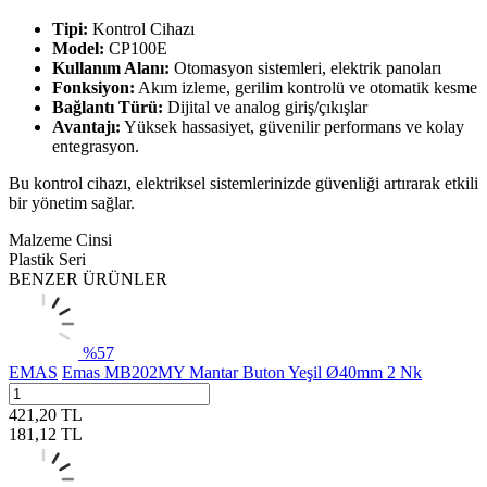
Tipi:
Kontrol Cihazı
Model:
CP100E
Kullanım Alanı:
Otomasyon sistemleri, elektrik panoları
Fonksiyon:
Akım izleme, gerilim kontrolü ve otomatik kesme
Bağlantı Türü:
Dijital ve analog giriş/çıkışlar
Avantajı:
Yüksek hassasiyet, güvenilir performans ve kolay
entegrasyon.
Bu kontrol cihazı, elektriksel sistemlerinizde güvenliği artırarak etkili
bir yönetim sağlar.
Malzeme Cinsi
Plastik Seri
BENZER ÜRÜNLER
%
57
EMAS
Emas MB202MY Mantar Buton Yeşil Ø40mm 2 Nk
421,20
TL
181,12
TL