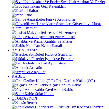
Sıva Üstü Anahtar Ve Prizler
Güç Kaynakları
Diafon
Pano
Fan ve Aspiratörler
Güvenlik ve Hırsız
Alarm Sistemleri
Tesisat Malzemeleri
Grup Priz ve Fişler
Anahtar ve Prizler
Kablo Kanalları
AYDINLATMA
Hareket Sensörleri
Işıldak ve Fenerler
Led Aydınlatma
Armatür
Ampuller
KABLO
Orta Gerilim Kablo (OG)
Alçak Gerilim Kablo
Zayıf Akım Kablo
Solar Kablo
OTOMASYON
Sensör
Hız Kontrol Cihazları