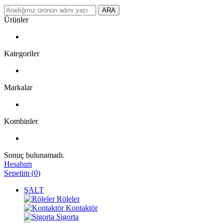
ARA
Ürünler
Kategoriler
Markalar
Kombinler
Sonuç bulunamadı.
Hesabım
Sepetim
(
0
)
ŞALT
Röleler
Kontaktör
Sigorta