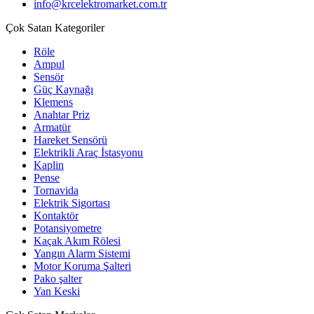
info@krcelektromarket.com.tr
Çok Satan Kategoriler
Röle
Ampul
Sensör
Güç Kaynağı
Klemens
Anahtar Priz
Armatür
Hareket Sensörü
Elektrikli Araç İstasyonu
Kaplin
Pense
Tornavida
Elektrik Sigortası
Kontaktör
Potansiyometre
Kaçak Akım Rölesi
Yangın Alarm Sistemi
Motor Koruma Şalteri
Pako şalter
Yan Keski