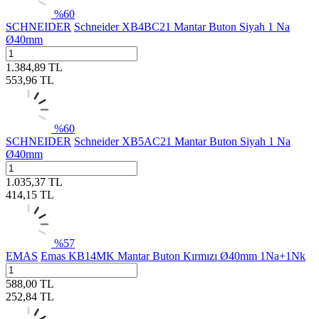
%
60
SCHNEIDER
Schneider XB4BC21 Mantar Buton Siyah 1 Na
Ø40mm
1.384,89
TL
553,96
TL
%
60
SCHNEIDER
Schneider XB5AC21 Mantar Buton Siyah 1 Na
Ø40mm
1.035,37
TL
414,15
TL
%
57
EMAS
Emas KB14MK Mantar Buton Kırmızı Ø40mm 1Na+1Nk
588,00
TL
252,84
TL