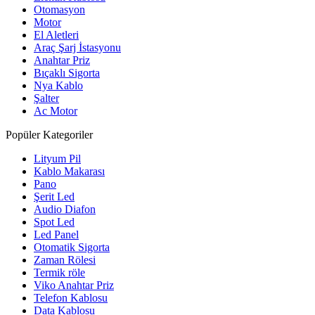
Otomasyon
Motor
El Aletleri
Araç Şarj İstasyonu
Anahtar Priz
Bıçaklı Sigorta
Nya Kablo
Şalter
Ac Motor
Popüler Kategoriler
Lityum Pil
Kablo Makarası
Pano
Şerit Led
Audio Diafon
Spot Led
Led Panel
Otomatik Sigorta
Zaman Rölesi
Termik röle
Viko Anahtar Priz
Telefon Kablosu
Data Kablosu