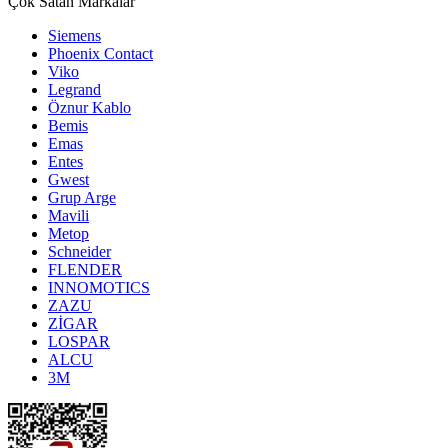
Çok Satan Markalar
Siemens
Phoenix Contact
Viko
Legrand
Öznur Kablo
Bemis
Emas
Entes
Gwest
Grup Arge
Mavili
Metop
Schneider
FLENDER
INNOMOTICS
ZAZU
ZİGAR
LOSPAR
ALCU
3M