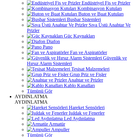
Endüstriyel Fiş ve Prizler
Kombinasyon Kutuları
Buton ve Buat Kutuları
Busbar Sistemleri
Sıva Üstü Anahtar Ve
Prizler
Güç Kaynakları
Diafon
Pano
Fan ve Aspiratörler
Güvenlik ve
Hırsız Alarm Sistemleri
Tesisat Malzemeleri
Grup Priz ve Fişler
Anahtar ve Prizler
Kablo Kanalları
Tümünü Gör
AYDINLATMA
AYDINLATMA
Hareket Sensörleri
Işıldak ve Fenerler
Led Aydınlatma
Armatür
Ampuller
Tümünü Gör