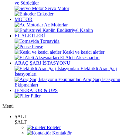
ve Sürücüler
Servo Motor
Enkoder
MOTOR
Ac Motorlar
Endüstriyel Kaplin
EL ALETLERİ
Tornavida
Pense
Keski ve kesici aletler
El Aleti Aksesuarları
ARAÇ ŞARJ İSTASYONU
Elektrikli Araç Şarj
İstasyonları
Araç Şarj İstasyonu
Ekipmanları
JENERATÖR & UPS
Piller
Menü
ŞALT
ŞALT
Röleler
Kontaktör