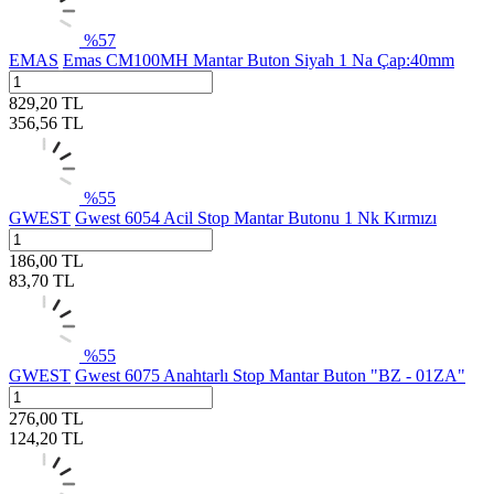
%
57
EMAS
Emas CM100MH Mantar Buton Siyah 1 Na Çap:40mm
829,20
TL
356,56
TL
%
55
GWEST
Gwest 6054 Acil Stop Mantar Butonu 1 Nk Kırmızı
186,00
TL
83,70
TL
%
55
GWEST
Gwest 6075 Anahtarlı Stop Mantar Buton "BZ - 01ZA"
276,00
TL
124,20
TL