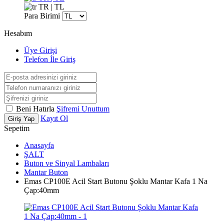
TR | TL
Para Birimi
Hesabım
Üye Girişi
Telefon İle Giriş
Beni Hatırla
Şifremi Unuttum
Kayıt Ol
Giriş Yap
Sepetim
Anasayfa
ŞALT
Buton ve Sinyal Lambaları
Mantar Buton
Emas CP100E Acil Start Butonu Şoklu Mantar Kafa 1 Na
Çap:40mm