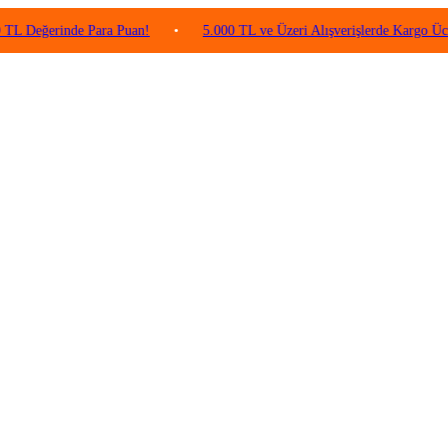
rinde Para Puan!
•
5.000 TL ve Üzeri Alışverişlerde Kargo Ücretsiz!