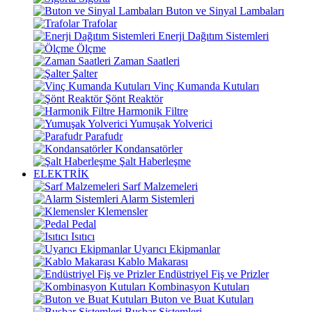
Buton ve Sinyal Lambaları
Trafolar
Enerji Dağıtım Sistemleri
Ölçme
Zaman Saatleri
Şalter
Vinç Kumanda Kutuları
Şönt Reaktör
Harmonik Filtre
Yumuşak Yolverici
Parafudr
Kondansatörler
Şalt Haberleşme
ELEKTRİK
Sarf Malzemeleri
Alarm Sistemleri
Klemensler
Pedal
Isıtıcı
Uyarıcı Ekipmanlar
Kablo Makarası
Endüstriyel Fiş ve Prizler
Kombinasyon Kutuları
Buton ve Buat Kutuları
Busbar Sistemleri