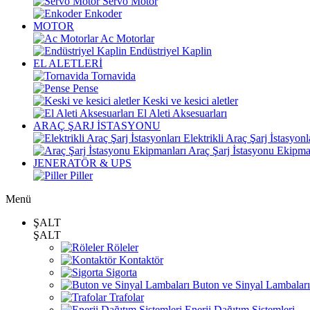
Servo Motor
Enkoder
MOTOR
Ac Motorlar
Endüstriyel Kaplin
EL ALETLERİ
Tornavida
Pense
Keski ve kesici aletler
El Aleti Aksesuarları
ARAÇ ŞARJ İSTASYONU
Elektrikli Araç Şarj İstasyonl
Araç Şarj İstasyonu Ekipma
JENERATÖR & UPS
Piller
Menü
ŞALT
ŞALT
Röleler
Kontaktör
Sigorta
Buton ve Sinyal Lambaları
Trafolar
Enerji Dağıtım Sistemleri