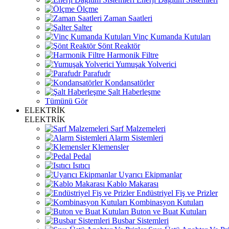
Ölçme
Zaman Saatleri
Şalter
Vinç Kumanda Kutuları
Şönt Reaktör
Harmonik Filtre
Yumuşak Yolverici
Parafudr
Kondansatörler
Şalt Haberleşme
Tümünü Gör
ELEKTRİK
ELEKTRİK
Sarf Malzemeleri
Alarm Sistemleri
Klemensler
Pedal
Isıtıcı
Uyarıcı Ekipmanlar
Kablo Makarası
Endüstriyel Fiş ve Prizler
Kombinasyon Kutuları
Buton ve Buat Kutuları
Busbar Sistemleri