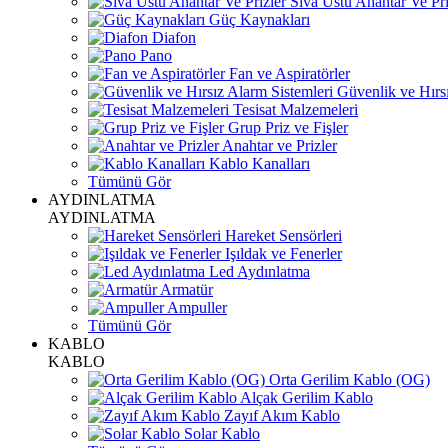
Sıva Üstü Anahtar Ve Pri
Güç Kaynakları
Diafon
Pano
Fan ve Aspiratörler
Güvenlik ve Hırsı
Tesisat Malzemeleri
Grup Priz ve Fişler
Anahtar ve Prizler
Kablo Kanalları
Tümünü Gör
AYDINLATMA
AYDINLATMA
Hareket Sensörleri
Işıldak ve Fenerler
Led Aydınlatma
Armatür
Ampuller
Tümünü Gör
KABLO
KABLO
Orta Gerilim Kablo (OG)
Alçak Gerilim Kablo
Zayıf Akım Kablo
Solar Kablo