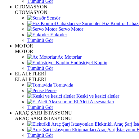
Tümünü Gör
OTOMASYON
OTOMASYON
Sensör
Hız Kontrol Cihazl
Servo Motor
Enkoder
Tümünü Gör
MOTOR
MOTOR
Ac Motorlar
Endüstriyel Kaplin
Tümünü Gör
EL ALETLERİ
EL ALETLERİ
Tornavida
Pense
Keski ve kesici aletler
El Aleti Aksesuarları
Tümünü Gör
ARAÇ ŞARJ İSTASYONU
ARAÇ ŞARJ İSTASYONU
Elektrikli Araç Şarj İst
Araç Şarj İstasyonu 
Tümünü Gör