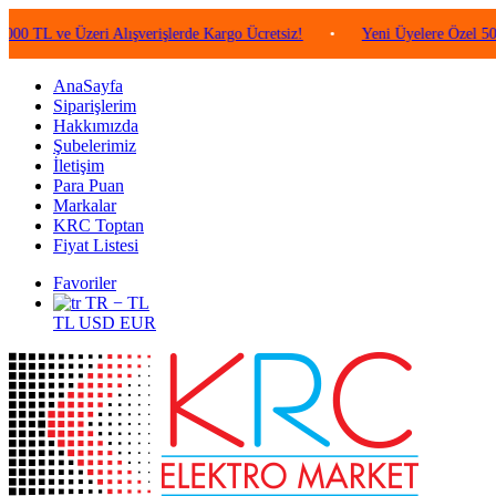
e Üzeri Alışverişlerde Kargo Ücretsiz!
•
Yeni Üyelere Özel 50 TL Değe
AnaSayfa
Siparişlerim
Hakkımızda
Şubelerimiz
İletişim
Para Puan
Markalar
KRC Toptan
Fiyat Listesi
Favoriler
TR − TL
TL
USD
EUR