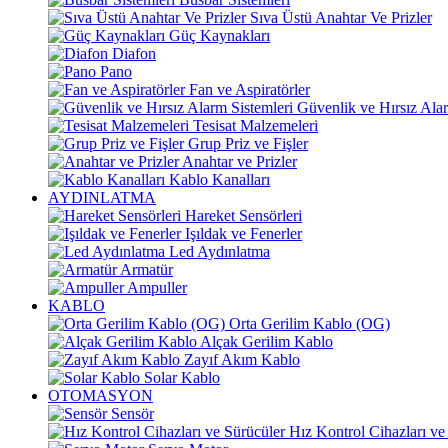
Sıva Üstü Anahtar Ve Prizler
Güç Kaynakları
Diafon
Pano
Fan ve Aspiratörler
Güvenlik ve Hırsız Alar
Tesisat Malzemeleri
Grup Priz ve Fişler
Anahtar ve Prizler
Kablo Kanalları
AYDINLATMA
Hareket Sensörleri
Işıldak ve Fenerler
Led Aydınlatma
Armatür
Ampuller
KABLO
Orta Gerilim Kablo (OG)
Alçak Gerilim Kablo
Zayıf Akım Kablo
Solar Kablo
OTOMASYON
Sensör
Hız Kontrol Cihazları ve