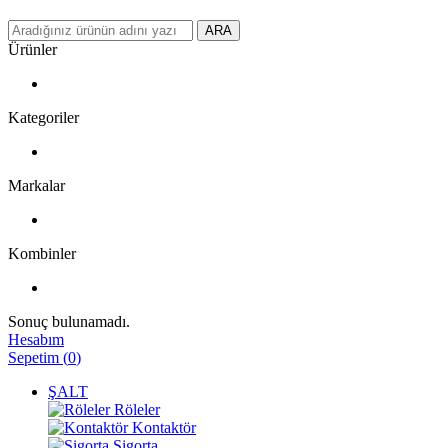
ARA
Ürünler
Kategoriler
Markalar
Kombinler
Sonuç bulunamadı.
Hesabım
Sepetim
(
0
)
ŞALT
Röleler
Kontaktör
Sigorta