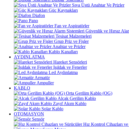
Sıva Üstü Anahtar Ve Prizler
Güç Kaynakları
Diafon
Pano
Fan ve Aspiratörler
Güvenlik ve Hırsız Alar
Tesisat Malzemeleri
Grup Priz ve Fişler
Anahtar ve Prizler
Kablo Kanalları
AYDINLATMA
Hareket Sensörleri
Işıldak ve Fenerler
Led Aydınlatma
Armatür
Ampuller
KABLO
Orta Gerilim Kablo (OG)
Alçak Gerilim Kablo
Zayıf Akım Kablo
Solar Kablo
OTOMASYON
Sensör
Hız Kontrol Cihazları ve