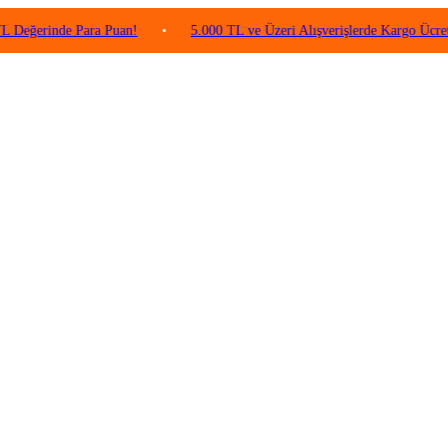
nde Para Puan!
•
5.000 TL ve Üzeri Alışverişlerde Kargo Ücretsiz!
•