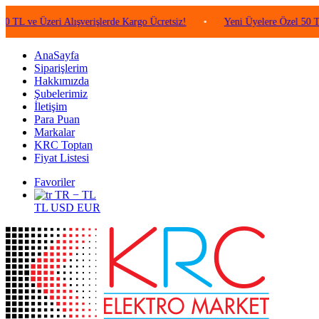
Üzeri Alışverişlerde Kargo Ücretsiz!
•
Yeni Üyelere Özel 50 TL Değeri
AnaSayfa
Siparişlerim
Hakkımızda
Şubelerimiz
İletişim
Para Puan
Markalar
KRC Toptan
Fiyat Listesi
Favoriler
TR − TL
TL
USD
EUR