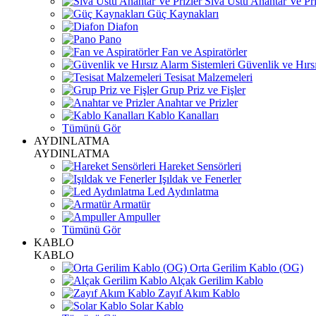
Sıva Üstü Anahtar Ve Pri
Güç Kaynakları
Diafon
Pano
Fan ve Aspiratörler
Güvenlik ve Hırsı
Tesisat Malzemeleri
Grup Priz ve Fişler
Anahtar ve Prizler
Kablo Kanalları
Tümünü Gör
AYDINLATMA
AYDINLATMA
Hareket Sensörleri
Işıldak ve Fenerler
Led Aydınlatma
Armatür
Ampuller
Tümünü Gör
KABLO
KABLO
Orta Gerilim Kablo (OG)
Alçak Gerilim Kablo
Zayıf Akım Kablo
Solar Kablo