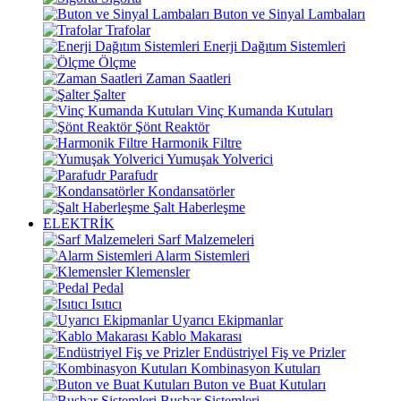
Buton ve Sinyal Lambaları
Trafolar
Enerji Dağıtım Sistemleri
Ölçme
Zaman Saatleri
Şalter
Vinç Kumanda Kutuları
Şönt Reaktör
Harmonik Filtre
Yumuşak Yolverici
Parafudr
Kondansatörler
Şalt Haberleşme
ELEKTRİK
Sarf Malzemeleri
Alarm Sistemleri
Klemensler
Pedal
Isıtıcı
Uyarıcı Ekipmanlar
Kablo Makarası
Endüstriyel Fiş ve Prizler
Kombinasyon Kutuları
Buton ve Buat Kutuları
Busbar Sistemleri