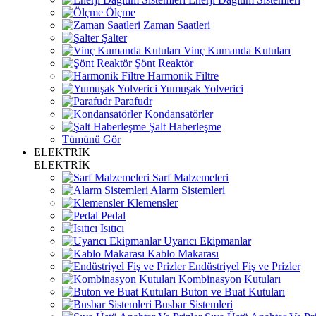
Ölçme
Zaman Saatleri
Şalter
Vinç Kumanda Kutuları
Şönt Reaktör
Harmonik Filtre
Yumuşak Yolverici
Parafudr
Kondansatörler
Şalt Haberleşme
Tümünü Gör
ELEKTRİK
ELEKTRİK
Sarf Malzemeleri
Alarm Sistemleri
Klemensler
Pedal
Isıtıcı
Uyarıcı Ekipmanlar
Kablo Makarası
Endüstriyel Fiş ve Prizler
Kombinasyon Kutuları
Buton ve Buat Kutuları
Busbar Sistemleri