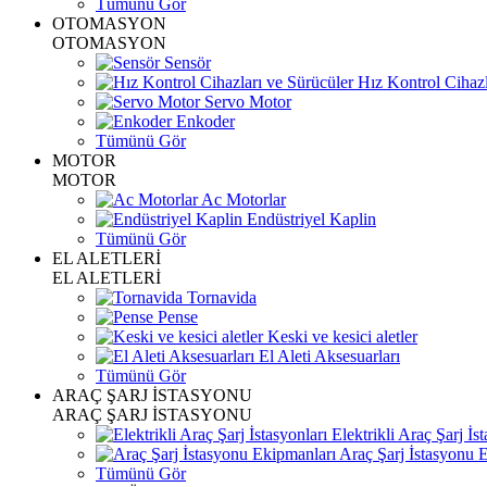
Tümünü Gör
OTOMASYON
OTOMASYON
Sensör
Hız Kontrol Cihazl
Servo Motor
Enkoder
Tümünü Gör
MOTOR
MOTOR
Ac Motorlar
Endüstriyel Kaplin
Tümünü Gör
EL ALETLERİ
EL ALETLERİ
Tornavida
Pense
Keski ve kesici aletler
El Aleti Aksesuarları
Tümünü Gör
ARAÇ ŞARJ İSTASYONU
ARAÇ ŞARJ İSTASYONU
Elektrikli Araç Şarj İst
Araç Şarj İstasyonu 
Tümünü Gör