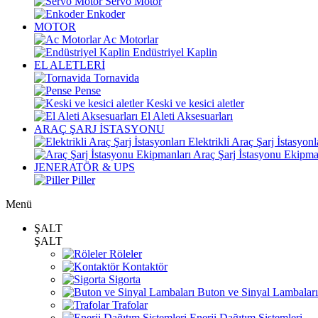
Servo Motor
Enkoder
MOTOR
Ac Motorlar
Endüstriyel Kaplin
EL ALETLERİ
Tornavida
Pense
Keski ve kesici aletler
El Aleti Aksesuarları
ARAÇ ŞARJ İSTASYONU
Elektrikli Araç Şarj İstasyonl
Araç Şarj İstasyonu Ekipma
JENERATÖR & UPS
Piller
Menü
ŞALT
ŞALT
Röleler
Kontaktör
Sigorta
Buton ve Sinyal Lambaları
Trafolar
Enerji Dağıtım Sistemleri