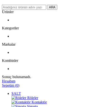
ARA
Ürünler
Kategoriler
Markalar
Kombinler
Sonuç bulunamadı.
Hesabım
Sepetim
(
0
)
ŞALT
Röleler
Kontaktör
Sigorta