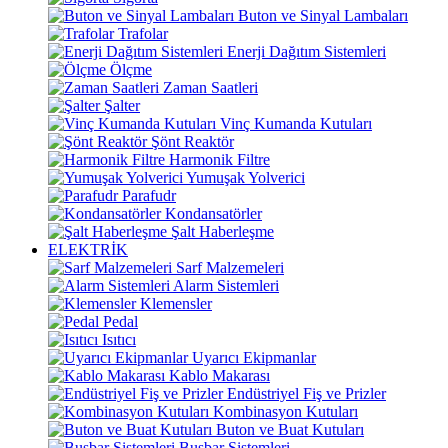
Buton ve Sinyal Lambaları
Trafolar
Enerji Dağıtım Sistemleri
Ölçme
Zaman Saatleri
Şalter
Vinç Kumanda Kutuları
Şönt Reaktör
Harmonik Filtre
Yumuşak Yolverici
Parafudr
Kondansatörler
Şalt Haberleşme
ELEKTRİK
Sarf Malzemeleri
Alarm Sistemleri
Klemensler
Pedal
Isıtıcı
Uyarıcı Ekipmanlar
Kablo Makarası
Endüstriyel Fiş ve Prizler
Kombinasyon Kutuları
Buton ve Buat Kutuları
Busbar Sistemleri