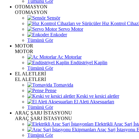
Tümünü Gör
OTOMASYON
OTOMASYON
Sensör
Hız Kontrol Cihazl
Servo Motor
Enkoder
Tümünü Gör
MOTOR
MOTOR
Ac Motorlar
Endüstriyel Kaplin
Tümünü Gör
EL ALETLERİ
EL ALETLERİ
Tornavida
Pense
Keski ve kesici aletler
El Aleti Aksesuarları
Tümünü Gör
ARAÇ ŞARJ İSTASYONU
ARAÇ ŞARJ İSTASYONU
Elektrikli Araç Şarj İst
Araç Şarj İstasyonu 
Tümünü Gör