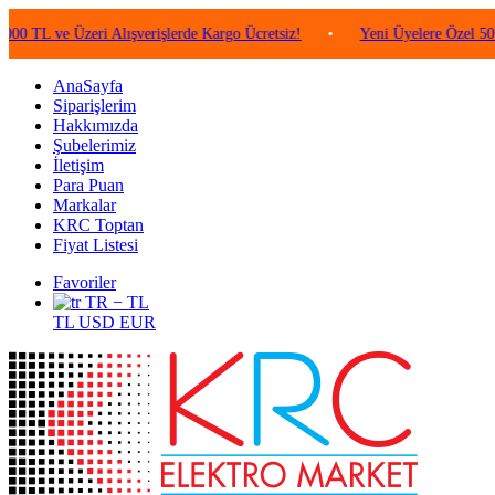
e Üzeri Alışverişlerde Kargo Ücretsiz!
•
Yeni Üyelere Özel 50 TL Değe
AnaSayfa
Siparişlerim
Hakkımızda
Şubelerimiz
İletişim
Para Puan
Markalar
KRC Toptan
Fiyat Listesi
Favoriler
TR − TL
TL
USD
EUR