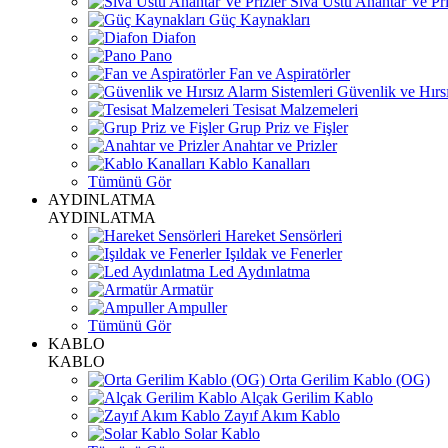
Sıva Üstü Anahtar Ve Pri
Güç Kaynakları
Diafon
Pano
Fan ve Aspiratörler
Güvenlik ve Hırsı
Tesisat Malzemeleri
Grup Priz ve Fişler
Anahtar ve Prizler
Kablo Kanalları
Tümünü Gör
AYDINLATMA
AYDINLATMA
Hareket Sensörleri
Işıldak ve Fenerler
Led Aydınlatma
Armatür
Ampuller
Tümünü Gör
KABLO
KABLO
Orta Gerilim Kablo (OG)
Alçak Gerilim Kablo
Zayıf Akım Kablo
Solar Kablo