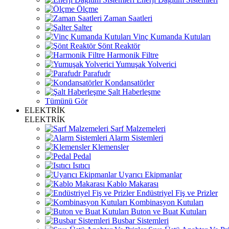
Ölçme
Zaman Saatleri
Şalter
Vinç Kumanda Kutuları
Şönt Reaktör
Harmonik Filtre
Yumuşak Yolverici
Parafudr
Kondansatörler
Şalt Haberleşme
Tümünü Gör
ELEKTRİK
ELEKTRİK
Sarf Malzemeleri
Alarm Sistemleri
Klemensler
Pedal
Isıtıcı
Uyarıcı Ekipmanlar
Kablo Makarası
Endüstriyel Fiş ve Prizler
Kombinasyon Kutuları
Buton ve Buat Kutuları
Busbar Sistemleri