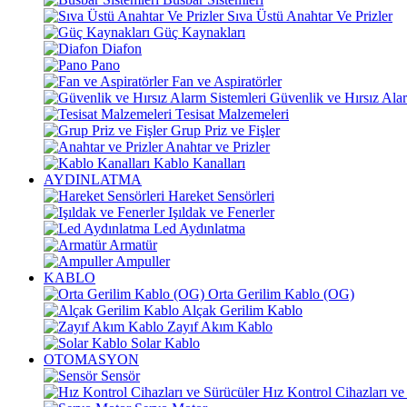
Sıva Üstü Anahtar Ve Prizler
Güç Kaynakları
Diafon
Pano
Fan ve Aspiratörler
Güvenlik ve Hırsız Alar
Tesisat Malzemeleri
Grup Priz ve Fişler
Anahtar ve Prizler
Kablo Kanalları
AYDINLATMA
Hareket Sensörleri
Işıldak ve Fenerler
Led Aydınlatma
Armatür
Ampuller
KABLO
Orta Gerilim Kablo (OG)
Alçak Gerilim Kablo
Zayıf Akım Kablo
Solar Kablo
OTOMASYON
Sensör
Hız Kontrol Cihazları ve