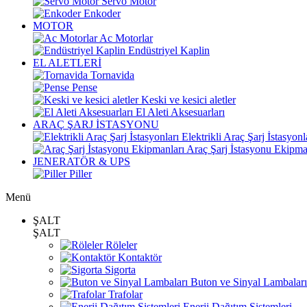
Servo Motor
Enkoder
MOTOR
Ac Motorlar
Endüstriyel Kaplin
EL ALETLERİ
Tornavida
Pense
Keski ve kesici aletler
El Aleti Aksesuarları
ARAÇ ŞARJ İSTASYONU
Elektrikli Araç Şarj İstasyonl
Araç Şarj İstasyonu Ekipma
JENERATÖR & UPS
Piller
Menü
ŞALT
ŞALT
Röleler
Kontaktör
Sigorta
Buton ve Sinyal Lambaları
Trafolar
Enerji Dağıtım Sistemleri