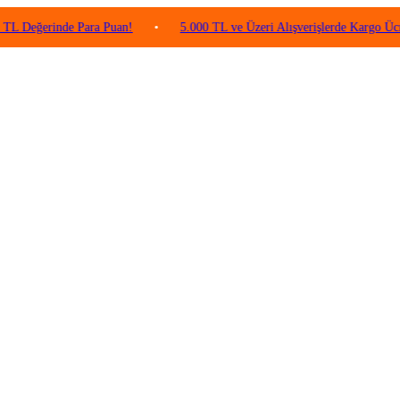
rinde Para Puan!
•
5.000 TL ve Üzeri Alışverişlerde Kargo Ücretsiz!