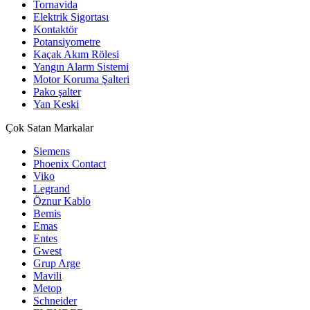
Tornavida
Elektrik Sigortası
Kontaktör
Potansiyometre
Kaçak Akım Rölesi
Yangın Alarm Sistemi
Motor Koruma Şalteri
Pako şalter
Yan Keski
Çok Satan Markalar
Siemens
Phoenix Contact
Viko
Legrand
Öznur Kablo
Bemis
Emas
Entes
Gwest
Grup Arge
Mavili
Metop
Schneider