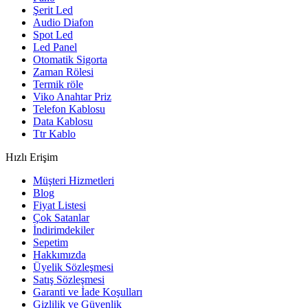
Şerit Led
Audio Diafon
Spot Led
Led Panel
Otomatik Sigorta
Zaman Rölesi
Termik röle
Viko Anahtar Priz
Telefon Kablosu
Data Kablosu
Ttr Kablo
Hızlı Erişim
Müşteri Hizmetleri
Blog
Fiyat Listesi
Çok Satanlar
İndirimdekiler
Sepetim
Hakkımızda
Üyelik Sözleşmesi
Satış Sözleşmesi
Garanti ve İade Koşulları
Gizlilik ve Güvenlik