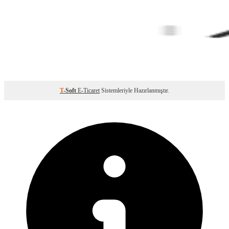
T
-Soft
E-Ticaret
Sistemleriyle Hazırlanmıştır.