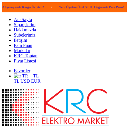
lerde Kargo Ücretsiz!
•
Yeni Üyelere Özel 50 TL Değerinde Para Puan!
•
5.0
AnaSayfa
Siparişlerim
Hakkımızda
Şubelerimiz
İletişim
Para Puan
Markalar
KRC Toptan
Fiyat Listesi
Favoriler
TR − TL
TL
USD
EUR