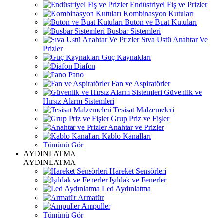
Endüstriyel Fiş ve Prizler
Kombinasyon Kutuları
Buton ve Buat Kutuları
Busbar Sistemleri
Sıva Üstü Anahtar Ve
Prizler
Güç Kaynakları
Diafon
Pano
Fan ve Aspiratörler
Güvenlik ve
Hırsız Alarm Sistemleri
Tesisat Malzemeleri
Grup Priz ve Fişler
Anahtar ve Prizler
Kablo Kanalları
Tümünü Gör
AYDINLATMA
AYDINLATMA
Hareket Sensörleri
Işıldak ve Fenerler
Led Aydınlatma
Armatür
Ampuller
Tümünü Gör