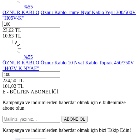
%
55
ÖZNUR KABLO
Öznur Kablo 1mm² Nyaf Kablo Yeşil 300/500V
''H05V-K''
23,62
TL
10,63
TL
%
55
ÖZNUR KABLO
Öznur Kablo 10 Nyaf Kablo Toprak 450/750V
"H07V-K NYAF"
224,50
TL
101,02
TL
E - BÜLTEN ABONELİĞİ
Kampanya ve indirimlerden haberdar olmak için e-bültenimize
abone olun.
ABONE OL
Kampanya ve indirimlerden haberdar olmak için bizi Takip Edin!