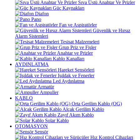
Sıva Üstü Anahtar Ve Prizler
Güç Kaynakları
Diafon
Pano
Fan ve Aspiratörler
Güvenlik ve Hırsız
Alarm Sistemleri
Tesisat Malzemeleri
Grup Priz ve Fişler
Anahtar ve Prizler
Kablo Kanalları
AYDINLATMA
Hareket Sensörleri
Işıldak ve Fenerler
Led Aydınlatma
Armatür
Ampuller
KABLO
Orta Gerilim Kablo (OG)
Alçak Gerilim Kablo
Zayıf Akım Kablo
Solar Kablo
OTOMASYON
Sensör
Hız Kontrol Cihazları