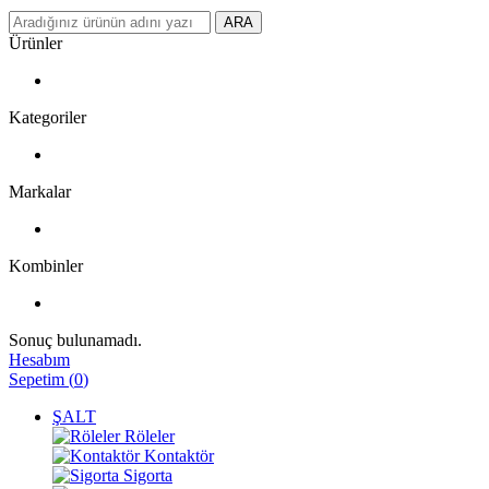
ARA
Ürünler
Kategoriler
Markalar
Kombinler
Sonuç bulunamadı.
Hesabım
Sepetim
(
0
)
ŞALT
Röleler
Kontaktör
Sigorta