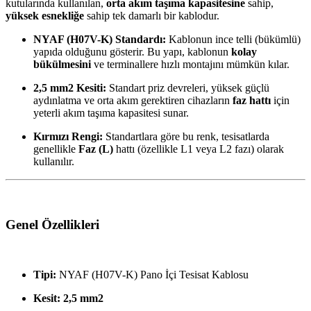
kutularında kullanılan,
orta akım taşıma kapasitesine
sahip,
yüksek esnekliğe
sahip tek damarlı bir kablodur.
NYAF (H07V-K) Standardı:
Kablonun ince telli (bükümlü)
yapıda olduğunu gösterir. Bu yapı, kablonun
kolay
bükülmesini
ve terminallere hızlı montajını mümkün kılar.
2
,
5
m
m
2
Kesiti:
Standart priz devreleri, yüksek güçlü
aydınlatma ve orta akım gerektiren cihazların
faz hattı
için
yeterli akım taşıma kapasitesi sunar.
Kırmızı Rengi:
Standartlara göre bu renk, tesisatlarda
genellikle
Faz (L)
hattı (özellikle L1 veya L2 fazı) olarak
kullanılır.
Genel Özellikleri
Tipi:
NYAF (H07V-K) Pano İçi Tesisat Kablosu
Kesit:
2
,
5
m
m
2