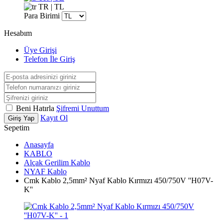
TR | TL
Para Birimi
Hesabım
Üye Girişi
Telefon İle Giriş
Beni Hatırla
Şifremi Unuttum
Kayıt Ol
Giriş Yap
Sepetim
Anasayfa
KABLO
Alçak Gerilim Kablo
NYAF Kablo
Cmk Kablo 2,5mm² Nyaf Kablo Kırmızı 450/750V ''H07V-
K''