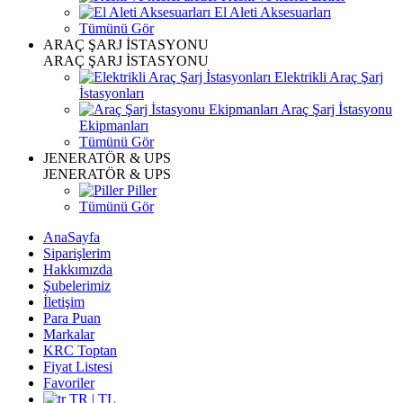
El Aleti Aksesuarları
Tümünü Gör
ARAÇ ŞARJ İSTASYONU
ARAÇ ŞARJ İSTASYONU
Elektrikli Araç Şarj
İstasyonları
Araç Şarj İstasyonu
Ekipmanları
Tümünü Gör
JENERATÖR & UPS
JENERATÖR & UPS
Piller
Tümünü Gör
AnaSayfa
Siparişlerim
Hakkımızda
Şubelerimiz
İletişim
Para Puan
Markalar
KRC Toptan
Fiyat Listesi
Favoriler
TR | TL