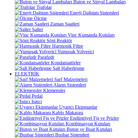
Buton ve Sinyal Lambaları
Trafolar
Enerji Dağıtım Sistemleri
Ölçme
Zaman Saatleri
Şalter
Vinç Kumanda Kutuları
Şönt Reaktör
Harmonik Filtre
Yumuşak Yolverici
Parafudr
Kondansatörler
Şalt Haberleşme
ELEKTRİK
Sarf Malzemeleri
Alarm Sistemleri
Klemensler
Pedal
Isıtıcı
Uyarıcı Ekipmanlar
Kablo Makarası
Endüstriyel Fiş ve Prizler
Kombinasyon Kutuları
Buton ve Buat Kutuları
Busbar Sistemleri