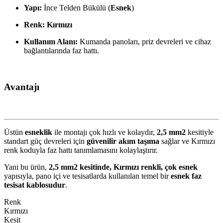
Yapı:
İnce Telden Bükülü (
Esnek
)
Renk:
Kırmızı
Kullanım Alanı:
Kumanda panoları, priz devreleri ve cihaz
bağlantılarında faz hattı.
Avantajı
Üstün
esneklik
ile montajı çok hızlı ve kolaydır,
2
,
5
m
m
2
kesitiyle
standart güç devreleri için
güvenilir akım taşıma
sağlar ve Kırmızı
renk koduyla faz hattı tanımlamasını kolaylaştırır.
Yani bu ürün,
2
,
5
m
m
2
kesitinde, Kırmızı renkli, çok esnek
yapısıyla, pano içi ve tesisatlarda kullanılan temel bir
esnek faz
tesisat kablosudur
.
Renk
Kırmızı
Kesit