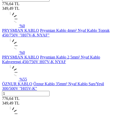
776,64
TL
349,49
TL
%
0
PRYSMIAN KABLO
Prysmian Kablo 4mm² Nyaf Kablo Toprak
450/750V "H07V-K NYAF"
%
0
PRYSMIAN KABLO
Prysmian Kablo 2,5mm² Nyaf Kablo
Kahverengi 450/750V H07V-K NYAF
%
55
ÖZNUR KABLO
Öznur Kablo 35mm² Nyaf Kablo Sarı/Yeşil
300/500V ''H05V-K''
776,64
TL
349,49
TL