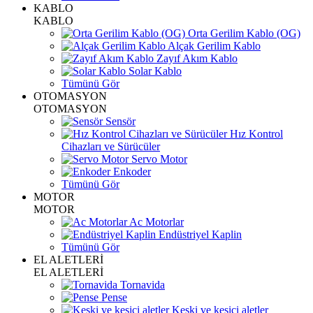
KABLO
KABLO
Orta Gerilim Kablo (OG)
Alçak Gerilim Kablo
Zayıf Akım Kablo
Solar Kablo
Tümünü Gör
OTOMASYON
OTOMASYON
Sensör
Hız Kontrol
Cihazları ve Sürücüler
Servo Motor
Enkoder
Tümünü Gör
MOTOR
MOTOR
Ac Motorlar
Endüstriyel Kaplin
Tümünü Gör
EL ALETLERİ
EL ALETLERİ
Tornavida
Pense
Keski ve kesici aletler