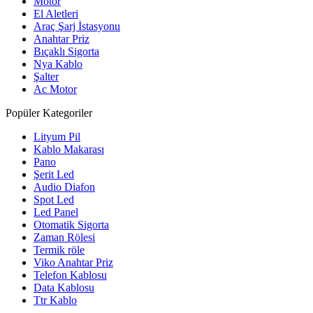
Motor
El Aletleri
Araç Şarj İstasyonu
Anahtar Priz
Bıçaklı Sigorta
Nya Kablo
Şalter
Ac Motor
Popüler Kategoriler
Lityum Pil
Kablo Makarası
Pano
Şerit Led
Audio Diafon
Spot Led
Led Panel
Otomatik Sigorta
Zaman Rölesi
Termik röle
Viko Anahtar Priz
Telefon Kablosu
Data Kablosu
Ttr Kablo