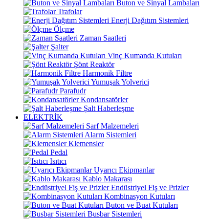
Buton ve Sinyal Lambaları
Trafolar
Enerji Dağıtım Sistemleri
Ölçme
Zaman Saatleri
Şalter
Vinç Kumanda Kutuları
Şönt Reaktör
Harmonik Filtre
Yumuşak Yolverici
Parafudr
Kondansatörler
Şalt Haberleşme
ELEKTRİK
Sarf Malzemeleri
Alarm Sistemleri
Klemensler
Pedal
Isıtıcı
Uyarıcı Ekipmanlar
Kablo Makarası
Endüstriyel Fiş ve Prizler
Kombinasyon Kutuları
Buton ve Buat Kutuları
Busbar Sistemleri