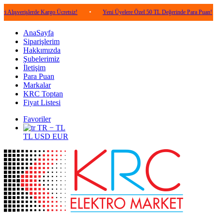
işlerde Kargo Ücretsiz!
•
Yeni Üyelere Özel 50 TL Değerinde Para Puan!
•
5.
AnaSayfa
Siparişlerim
Hakkımızda
Şubelerimiz
İletişim
Para Puan
Markalar
KRC Toptan
Fiyat Listesi
Favoriler
TR − TL
TL
USD
EUR