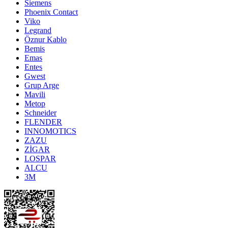
Siemens
Phoenix Contact
Viko
Legrand
Öznur Kablo
Bemis
Emas
Entes
Gwest
Grup Arge
Mavili
Metop
Schneider
FLENDER
INNOMOTICS
ZAZU
ZİGAR
LOSPAR
ALCU
3M