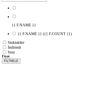
{{ F.NAME }}
{{ F.NAME }}
({{ F.COUNT }})
Stoktakiler
İndirimli
Yeni
Fiyat
FİLTRELE