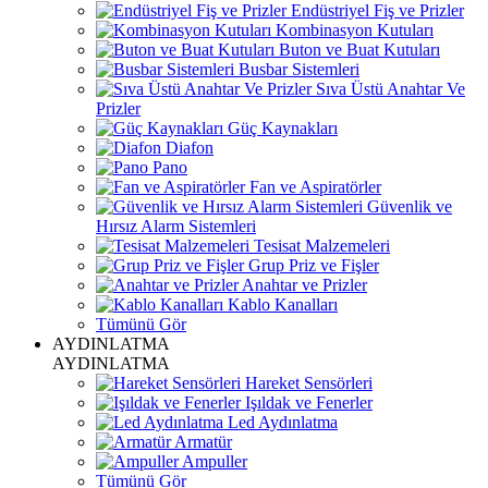
Endüstriyel Fiş ve Prizler
Kombinasyon Kutuları
Buton ve Buat Kutuları
Busbar Sistemleri
Sıva Üstü Anahtar Ve
Prizler
Güç Kaynakları
Diafon
Pano
Fan ve Aspiratörler
Güvenlik ve
Hırsız Alarm Sistemleri
Tesisat Malzemeleri
Grup Priz ve Fişler
Anahtar ve Prizler
Kablo Kanalları
Tümünü Gör
AYDINLATMA
AYDINLATMA
Hareket Sensörleri
Işıldak ve Fenerler
Led Aydınlatma
Armatür
Ampuller
Tümünü Gör