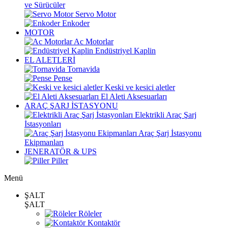
ve Sürücüler
Servo Motor
Enkoder
MOTOR
Ac Motorlar
Endüstriyel Kaplin
EL ALETLERİ
Tornavida
Pense
Keski ve kesici aletler
El Aleti Aksesuarları
ARAÇ ŞARJ İSTASYONU
Elektrikli Araç Şarj
İstasyonları
Araç Şarj İstasyonu
Ekipmanları
JENERATÖR & UPS
Piller
Menü
ŞALT
ŞALT
Röleler
Kontaktör