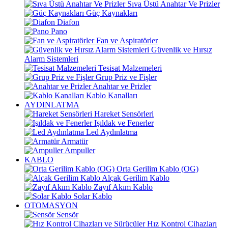
Sıva Üstü Anahtar Ve Prizler
Güç Kaynakları
Diafon
Pano
Fan ve Aspiratörler
Güvenlik ve Hırsız
Alarm Sistemleri
Tesisat Malzemeleri
Grup Priz ve Fişler
Anahtar ve Prizler
Kablo Kanalları
AYDINLATMA
Hareket Sensörleri
Işıldak ve Fenerler
Led Aydınlatma
Armatür
Ampuller
KABLO
Orta Gerilim Kablo (OG)
Alçak Gerilim Kablo
Zayıf Akım Kablo
Solar Kablo
OTOMASYON
Sensör
Hız Kontrol Cihazları