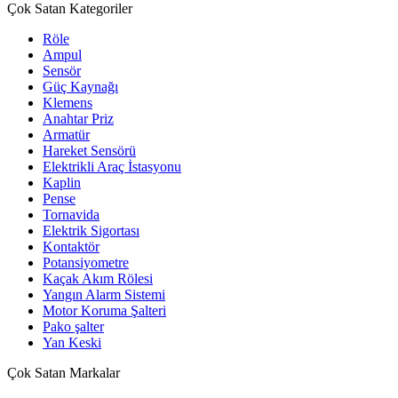
Çok Satan Kategoriler
Röle
Ampul
Sensör
Güç Kaynağı
Klemens
Anahtar Priz
Armatür
Hareket Sensörü
Elektrikli Araç İstasyonu
Kaplin
Pense
Tornavida
Elektrik Sigortası
Kontaktör
Potansiyometre
Kaçak Akım Rölesi
Yangın Alarm Sistemi
Motor Koruma Şalteri
Pako şalter
Yan Keski
Çok Satan Markalar