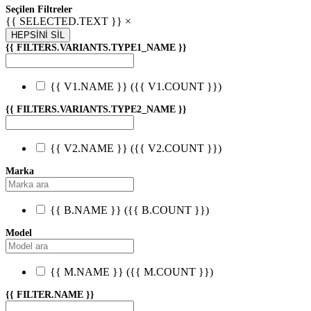
Seçilen Filtreler
{{ SELECTED.TEXT }} ×
HEPSİNİ SİL
{{ FILTERS.VARIANTS.TYPE1_NAME }}
{{ V1.NAME }}
({{ V1.COUNT }})
{{ FILTERS.VARIANTS.TYPE2_NAME }}
{{ V2.NAME }}
({{ V2.COUNT }})
Marka
{{ B.NAME }}
({{ B.COUNT }})
Model
{{ M.NAME }}
({{ M.COUNT }})
{{ FILTER.NAME }}