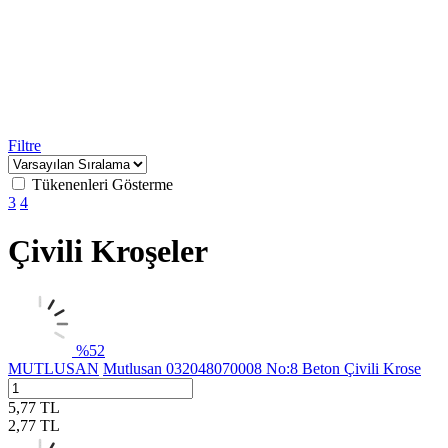
Filtre
Tükenenleri Gösterme
3
4
Çivili Kroşeler
%
52
MUTLUSAN
Mutlusan 032048070008 No:8 Beton Çivili Krose
5,77
TL
2,77
TL