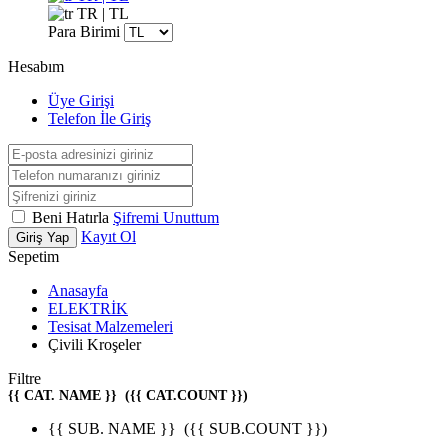
TR | TL
Para Birimi
Hesabım
Üye Girişi
Telefon İle Giriş
Beni Hatırla
Şifremi Unuttum
Kayıt Ol
Giriş Yap
Sepetim
Anasayfa
ELEKTRİK
Tesisat Malzemeleri
Çivili Kroşeler
Filtre
{{ CAT. NAME }}
({{ CAT.COUNT }})
{{ SUB. NAME }}
({{ SUB.COUNT }})