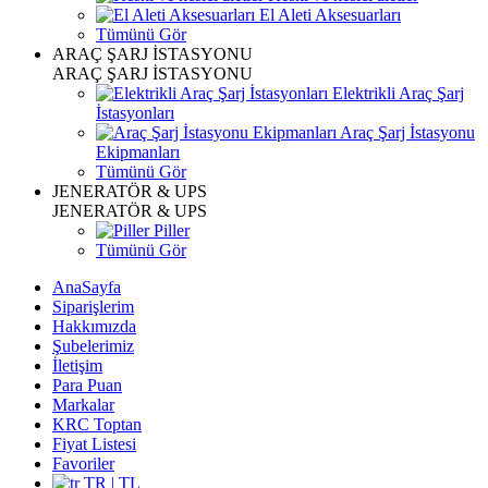
El Aleti Aksesuarları
Tümünü Gör
ARAÇ ŞARJ İSTASYONU
ARAÇ ŞARJ İSTASYONU
Elektrikli Araç Şarj
İstasyonları
Araç Şarj İstasyonu
Ekipmanları
Tümünü Gör
JENERATÖR & UPS
JENERATÖR & UPS
Piller
Tümünü Gör
AnaSayfa
Siparişlerim
Hakkımızda
Şubelerimiz
İletişim
Para Puan
Markalar
KRC Toptan
Fiyat Listesi
Favoriler
TR | TL