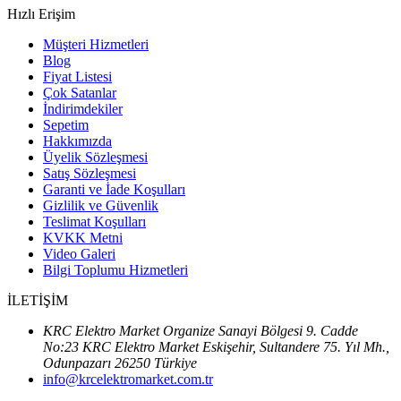
Hızlı Erişim
Müşteri Hizmetleri
Blog
Fiyat Listesi
Çok Satanlar
İndirimdekiler
Sepetim
Hakkımızda
Üyelik Sözleşmesi
Satış Sözleşmesi
Garanti ve İade Koşulları
Gizlilik ve Güvenlik
Teslimat Koşulları
KVKK Metni
Video Galeri
Bilgi Toplumu Hizmetleri
İLETİŞİM
KRC Elektro Market Organize Sanayi Bölgesi 9. Cadde
No:23 KRC Elektro Market Eskişehir, Sultandere 75. Yıl Mh.,
Odunpazarı 26250 Türkiye
info@krcelektromarket.com.tr