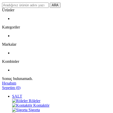
ARA
Ürünler
Kategoriler
Markalar
Kombinler
Sonuç bulunamadı.
Hesabım
Sepetim
(
0
)
ŞALT
Röleler
Kontaktör
Sigorta