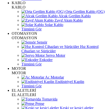
KABLO
KABLO
Orta Gerilim Kablo (OG)
Alçak Gerilim Kablo
Zayıf Akım Kablo
Solar Kablo
Tümünü Gör
OTOMASYON
OTOMASYON
Sensör
Hız Kontrol
Cihazları ve Sürücüler
Servo Motor
Enkoder
Tümünü Gör
MOTOR
MOTOR
Ac Motorlar
Endüstriyel Kaplin
Tümünü Gör
EL ALETLERİ
EL ALETLERİ
Tornavida
Pense
Keski ve kesici aletler