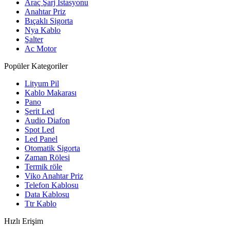
Araç Şarj İstasyonu
Anahtar Priz
Bıçaklı Sigorta
Nya Kablo
Şalter
Ac Motor
Popüler Kategoriler
Lityum Pil
Kablo Makarası
Pano
Şerit Led
Audio Diafon
Spot Led
Led Panel
Otomatik Sigorta
Zaman Rölesi
Termik röle
Viko Anahtar Priz
Telefon Kablosu
Data Kablosu
Ttr Kablo
Hızlı Erişim