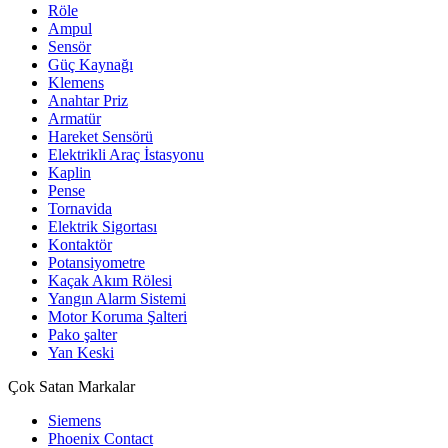
Röle
Ampul
Sensör
Güç Kaynağı
Klemens
Anahtar Priz
Armatür
Hareket Sensörü
Elektrikli Araç İstasyonu
Kaplin
Pense
Tornavida
Elektrik Sigortası
Kontaktör
Potansiyometre
Kaçak Akım Rölesi
Yangın Alarm Sistemi
Motor Koruma Şalteri
Pako şalter
Yan Keski
Çok Satan Markalar
Siemens
Phoenix Contact