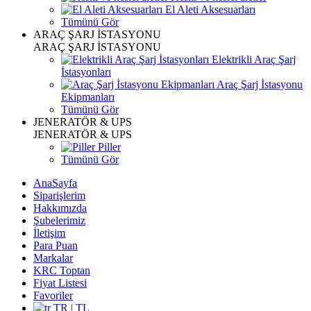
El Aleti Aksesuarları
Tümünü Gör
ARAÇ ŞARJ İSTASYONU
ARAÇ ŞARJ İSTASYONU
Elektrikli Araç Şarj
İstasyonları
Araç Şarj İstasyonu
Ekipmanları
Tümünü Gör
JENERATÖR & UPS
JENERATÖR & UPS
Piller
Tümünü Gör
AnaSayfa
Siparişlerim
Hakkımızda
Şubelerimiz
İletişim
Para Puan
Markalar
KRC Toptan
Fiyat Listesi
Favoriler
TR | TL