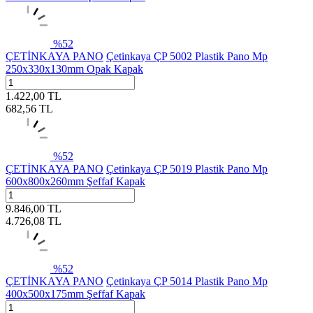
%
52
ÇETİNKAYA PANO
Çetinkaya ÇP 5002 Plastik Pano Mp
250x330x130mm Opak Kapak
1.422,00
TL
682,56
TL
%
52
ÇETİNKAYA PANO
Çetinkaya ÇP 5019 Plastik Pano Mp
600x800x260mm Şeffaf Kapak
9.846,00
TL
4.726,08
TL
%
52
ÇETİNKAYA PANO
Çetinkaya ÇP 5014 Plastik Pano Mp
400x500x175mm Şeffaf Kapak