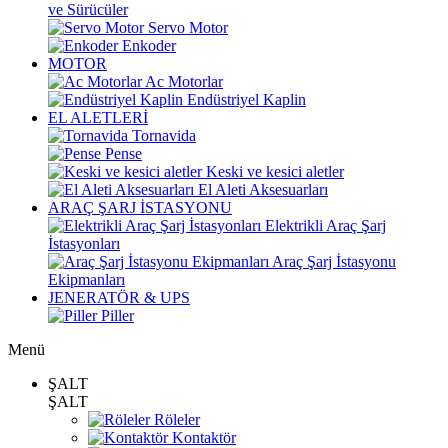
ve Sürücüler
Servo Motor
Enkoder
MOTOR
Ac Motorlar
Endüstriyel Kaplin
EL ALETLERİ
Tornavida
Pense
Keski ve kesici aletler
El Aleti Aksesuarları
ARAÇ ŞARJ İSTASYONU
Elektrikli Araç Şarj
İstasyonları
Araç Şarj İstasyonu
Ekipmanları
JENERATÖR & UPS
Piller
Menü
ŞALT
ŞALT
Röleler
Kontaktör