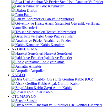
Sıva Üstü Anahtar Ve Prizler
Güç Kaynakları
Diafon
Pano
Fan ve Aspiratörler
Güvenlik ve Hırsız
Alarm Sistemleri
Tesisat Malzemeleri
Grup Priz ve Fişler
Anahtar ve Prizler
Kablo Kanalları
AYDINLATMA
Hareket Sensörleri
Işıldak ve Fenerler
Led Aydınlatma
Armatür
Ampuller
KABLO
Orta Gerilim Kablo (OG)
Alçak Gerilim Kablo
Zayıf Akım Kablo
Solar Kablo
OTOMASYON
Sensör
Hız Kontrol Cihazları