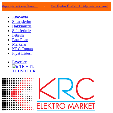
erde Kargo Ücretsiz!
•
Yeni Üyelere Özel 50 TL Değerinde Para Puan!
•
5.000
AnaSayfa
Siparişlerim
Hakkımızda
Şubelerimiz
İletişim
Para Puan
Markalar
KRC Toptan
Fiyat Listesi
Favoriler
TR − TL
TL
USD
EUR