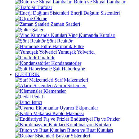
Buton ve Sinyal Lambaları
Trafolar
Enerji Dağıtım Sistemleri
Ölçme
Zaman Saatleri
Şalter
Vinç Kumanda Kutuları
Şönt Reaktör
Harmonik Filtre
Yumuşak Yolverici
Parafudr
Kondansatörler
Şalt Haberleşme
ELEKTRİK
Sarf Malzemeleri
Alarm Sistemleri
Klemensler
Pedal
Isıtıcı
Uyarıcı Ekipmanlar
Kablo Makarası
Endüstriyel Fiş ve Prizler
Kombinasyon Kutuları
Buton ve Buat Kutuları
Busbar Sistemleri