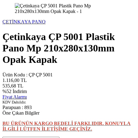
ÇETİNKAYA PANO
Çetinkaya ÇP 5001 Plastik
Pano Mp 210x280x130mm
Opak Kapak
Ürün Kodu :
ÇP ÇP 5001
1.116,00
TL
535,68
TL
%
52
İndirim
Fiyat Alarmı
KDV Dahildir.
Parapuan :
893
Öne Çıkan Bilgiler
BU ÜRÜNÜN KARGO BEDELİ FARKLIDIR. KONUYLA
İLGİLİ LÜTFEN İLETİŞİME GEÇİNİZ.