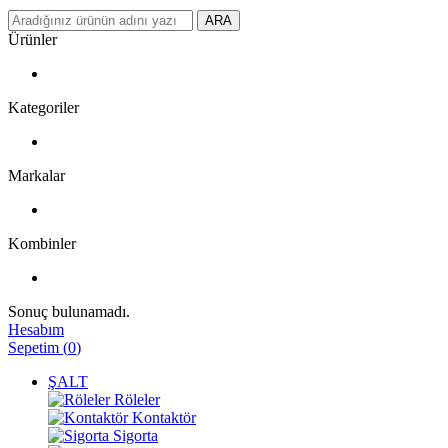
ARA
Ürünler
Kategoriler
Markalar
Kombinler
Sonuç bulunamadı.
Hesabım
Sepetim
(
0
)
ŞALT
Röleler
Kontaktör
Sigorta