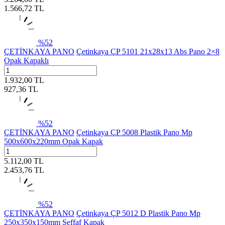
1.566,72
TL
%
52
ÇETİNKAYA PANO
Çetinkaya ÇP 5101 21x28x13 Abs Pano 2×8
Opak Kapaklı
1.932,00
TL
927,36
TL
%
52
ÇETİNKAYA PANO
Çetinkaya ÇP 5008 Plastik Pano Mp
500x600x220mm Opak Kapak
5.112,00
TL
2.453,76
TL
%
52
ÇETİNKAYA PANO
Çetinkaya ÇP 5012 D Plastik Pano Mp
250x350x150mm Şeffaf Kapak