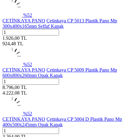
%
52
ÇETİNKAYA PANO
Çetinkaya ÇP 5013 Plastik Pano Mp
300x400x165mm Şeffaf Kapak
1.926,00
TL
924,48
TL
%
52
ÇETİNKAYA PANO
Çetinkaya ÇP 5009 Plastik Pano Mp
600x800x260mm Opak Kapak
8.796,00
TL
4.222,08
TL
%
52
ÇETİNKAYA PANO
Çetinkaya ÇP 5004 D Plastik Pano Mp
400x500x245mm Opak Kapak
3.264,00
TL