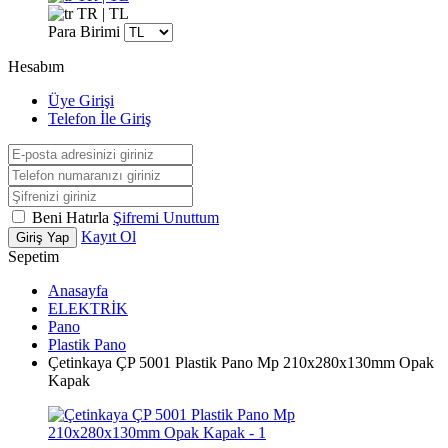
TR | TL
Para Birimi
Hesabım
Üye Girişi
Telefon İle Giriş
Beni Hatırla
Şifremi Unuttum
Kayıt Ol
Giriş Yap
Sepetim
Anasayfa
ELEKTRİK
Pano
Plastik Pano
Çetinkaya ÇP 5001 Plastik Pano Mp 210x280x130mm Opak
Kapak