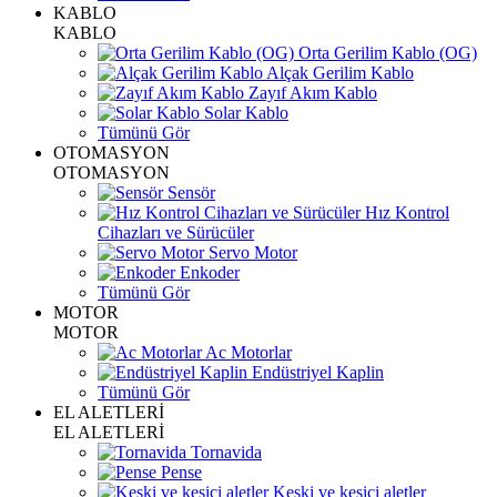
KABLO
KABLO
Orta Gerilim Kablo (OG)
Alçak Gerilim Kablo
Zayıf Akım Kablo
Solar Kablo
Tümünü Gör
OTOMASYON
OTOMASYON
Sensör
Hız Kontrol
Cihazları ve Sürücüler
Servo Motor
Enkoder
Tümünü Gör
MOTOR
MOTOR
Ac Motorlar
Endüstriyel Kaplin
Tümünü Gör
EL ALETLERİ
EL ALETLERİ
Tornavida
Pense
Keski ve kesici aletler