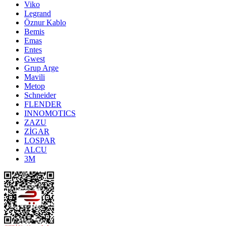
Viko
Legrand
Öznur Kablo
Bemis
Emas
Entes
Gwest
Grup Arge
Mavili
Metop
Schneider
FLENDER
INNOMOTICS
ZAZU
ZİGAR
LOSPAR
ALCU
3M