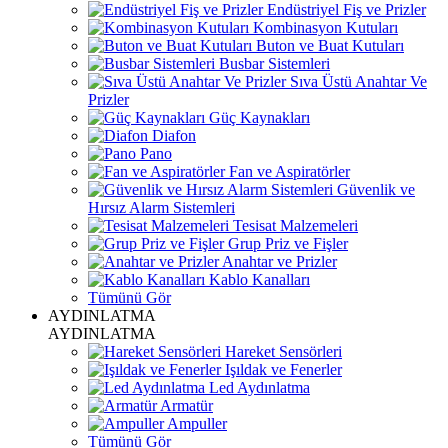
Endüstriyel Fiş ve Prizler
Kombinasyon Kutuları
Buton ve Buat Kutuları
Busbar Sistemleri
Sıva Üstü Anahtar Ve
Prizler
Güç Kaynakları
Diafon
Pano
Fan ve Aspiratörler
Güvenlik ve
Hırsız Alarm Sistemleri
Tesisat Malzemeleri
Grup Priz ve Fişler
Anahtar ve Prizler
Kablo Kanalları
Tümünü Gör
AYDINLATMA
AYDINLATMA
Hareket Sensörleri
Işıldak ve Fenerler
Led Aydınlatma
Armatür
Ampuller
Tümünü Gör