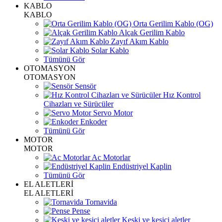
KABLO
KABLO
Orta Gerilim Kablo (OG)
Alçak Gerilim Kablo
Zayıf Akım Kablo
Solar Kablo
Tümünü Gör
OTOMASYON
OTOMASYON
Sensör
Hız Kontrol
Cihazları ve Sürücüler
Servo Motor
Enkoder
Tümünü Gör
MOTOR
MOTOR
Ac Motorlar
Endüstriyel Kaplin
Tümünü Gör
EL ALETLERİ
EL ALETLERİ
Tornavida
Pense
Keski ve kesici aletler