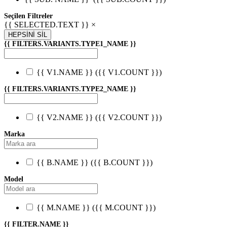
Seçilen Filtreler
{{ SELECTED.TEXT }} ×
HEPSİNİ SİL
{{ FILTERS.VARIANTS.TYPE1_NAME }}
{{ V1.NAME }}
({{ V1.COUNT }})
{{ FILTERS.VARIANTS.TYPE2_NAME }}
{{ V2.NAME }}
({{ V2.COUNT }})
Marka
{{ B.NAME }}
({{ B.COUNT }})
Model
{{ M.NAME }}
({{ M.COUNT }})
{{ FILTER.NAME }}