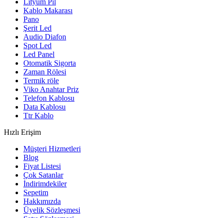
Lityum Pil
Kablo Makarası
Pano
Şerit Led
Audio Diafon
Spot Led
Led Panel
Otomatik Sigorta
Zaman Rölesi
Termik röle
Viko Anahtar Priz
Telefon Kablosu
Data Kablosu
Ttr Kablo
Hızlı Erişim
Müşteri Hizmetleri
Blog
Fiyat Listesi
Çok Satanlar
İndirimdekiler
Sepetim
Hakkımızda
Üyelik Sözleşmesi