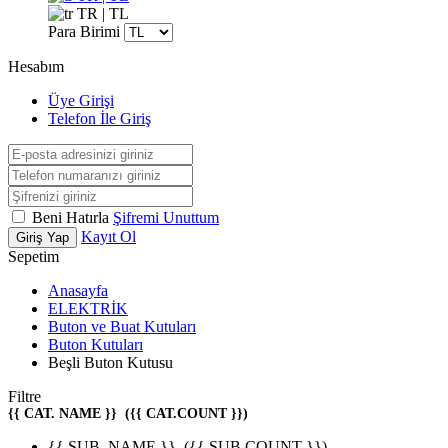
TR | TL
Para Birimi
Hesabım
Üye Girişi
Telefon İle Giriş
Beni Hatırla
Şifremi Unuttum
Kayıt Ol
Giriş Yap
Sepetim
Anasayfa
ELEKTRİK
Buton ve Buat Kutuları
Buton Kutuları
Beşli Buton Kutusu
Filtre
{{ CAT. NAME }}
({{ CAT.COUNT }})
{{ SUB. NAME }}
({{ SUB.COUNT }})