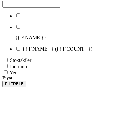
{{ F.NAME }}
{{ F.NAME }}
({{ F.COUNT }})
Stoktakiler
İndirimli
Yeni
Fiyat
FİLTRELE