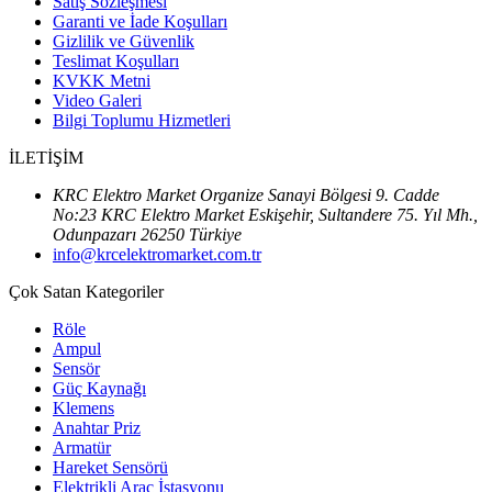
Satış Sözleşmesi
Garanti ve İade Koşulları
Gizlilik ve Güvenlik
Teslimat Koşulları
KVKK Metni
Video Galeri
Bilgi Toplumu Hizmetleri
İLETİŞİM
KRC Elektro Market Organize Sanayi Bölgesi 9. Cadde
No:23 KRC Elektro Market Eskişehir, Sultandere 75. Yıl Mh.,
Odunpazarı 26250 Türkiye
info@krcelektromarket.com.tr
Çok Satan Kategoriler
Röle
Ampul
Sensör
Güç Kaynağı
Klemens
Anahtar Priz
Armatür
Hareket Sensörü
Elektrikli Araç İstasyonu