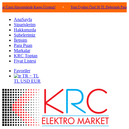
lışverişlerde Kargo Ücretsiz!
•
Yeni Üyelere Özel 50 TL Değerinde Para Puan!
•
AnaSayfa
Siparişlerim
Hakkımızda
Şubelerimiz
İletişim
Para Puan
Markalar
KRC Toptan
Fiyat Listesi
Favoriler
TR − TL
TL
USD
EUR