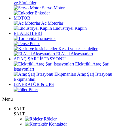
ve Sürücüler
Servo Motor
Enkoder
MOTOR
Ac Motorlar
Endüstriyel Kaplin
EL ALETLERİ
Tornavida
Pense
Keski ve kesici aletler
El Aleti Aksesuarları
ARAÇ ŞARJ İSTASYONU
Elektrikli Araç Şarj
İstasyonları
Araç Şarj İstasyonu
Ekipmanları
JENERATÖR & UPS
Piller
Menü
ŞALT
ŞALT
Röleler
Kontaktör