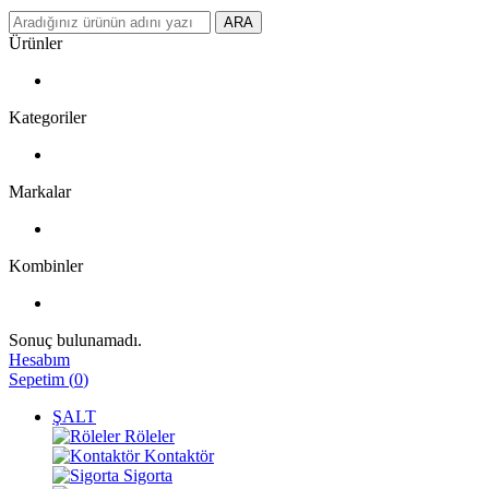
ARA
Ürünler
Kategoriler
Markalar
Kombinler
Sonuç bulunamadı.
Hesabım
Sepetim
(
0
)
ŞALT
Röleler
Kontaktör
Sigorta