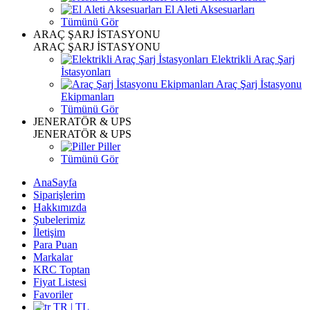
El Aleti Aksesuarları
Tümünü Gör
ARAÇ ŞARJ İSTASYONU
ARAÇ ŞARJ İSTASYONU
Elektrikli Araç Şarj
İstasyonları
Araç Şarj İstasyonu
Ekipmanları
Tümünü Gör
JENERATÖR & UPS
JENERATÖR & UPS
Piller
Tümünü Gör
AnaSayfa
Siparişlerim
Hakkımızda
Şubelerimiz
İletişim
Para Puan
Markalar
KRC Toptan
Fiyat Listesi
Favoriler
TR | TL