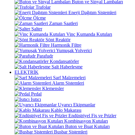
Buton ve Sinyal Lambaları
Trafolar
Enerji Dağıtım Sistemleri
Ölçme
Zaman Saatleri
Şalter
Vinç Kumanda Kutuları
Şönt Reaktör
Harmonik Filtre
Yumuşak Yolverici
Parafudr
Kondansatörler
Şalt Haberleşme
ELEKTRİK
Sarf Malzemeleri
Alarm Sistemleri
Klemensler
Pedal
Isıtıcı
Uyarıcı Ekipmanlar
Kablo Makarası
Endüstriyel Fiş ve Prizler
Kombinasyon Kutuları
Buton ve Buat Kutuları
Busbar Sistemleri