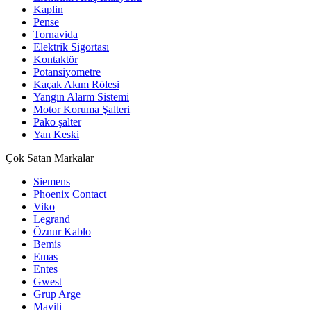
Kaplin
Pense
Tornavida
Elektrik Sigortası
Kontaktör
Potansiyometre
Kaçak Akım Rölesi
Yangın Alarm Sistemi
Motor Koruma Şalteri
Pako şalter
Yan Keski
Çok Satan Markalar
Siemens
Phoenix Contact
Viko
Legrand
Öznur Kablo
Bemis
Emas
Entes
Gwest
Grup Arge
Mavili