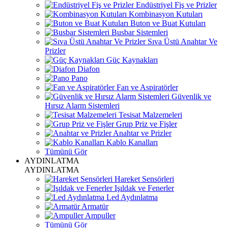
Endüstriyel Fiş ve Prizler
Kombinasyon Kutuları
Buton ve Buat Kutuları
Busbar Sistemleri
Sıva Üstü Anahtar Ve
Prizler
Güç Kaynakları
Diafon
Pano
Fan ve Aspiratörler
Güvenlik ve
Hırsız Alarm Sistemleri
Tesisat Malzemeleri
Grup Priz ve Fişler
Anahtar ve Prizler
Kablo Kanalları
Tümünü Gör
AYDINLATMA
AYDINLATMA
Hareket Sensörleri
Işıldak ve Fenerler
Led Aydınlatma
Armatür
Ampuller
Tümünü Gör