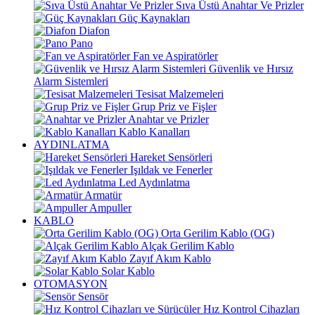
Sıva Üstü Anahtar Ve Prizler
Güç Kaynakları
Diafon
Pano
Fan ve Aspiratörler
Güvenlik ve Hırsız
Alarm Sistemleri
Tesisat Malzemeleri
Grup Priz ve Fişler
Anahtar ve Prizler
Kablo Kanalları
AYDINLATMA
Hareket Sensörleri
Işıldak ve Fenerler
Led Aydınlatma
Armatür
Ampuller
KABLO
Orta Gerilim Kablo (OG)
Alçak Gerilim Kablo
Zayıf Akım Kablo
Solar Kablo
OTOMASYON
Sensör
Hız Kontrol Cihazları