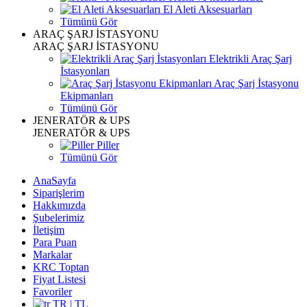
El Aleti Aksesuarları
Tümünü Gör
ARAÇ ŞARJ İSTASYONU
ARAÇ ŞARJ İSTASYONU
Elektrikli Araç Şarj
İstasyonları
Araç Şarj İstasyonu
Ekipmanları
Tümünü Gör
JENERATÖR & UPS
JENERATÖR & UPS
Piller
Tümünü Gör
AnaSayfa
Siparişlerim
Hakkımızda
Şubelerimiz
İletişim
Para Puan
Markalar
KRC Toptan
Fiyat Listesi
Favoriler
TR | TL