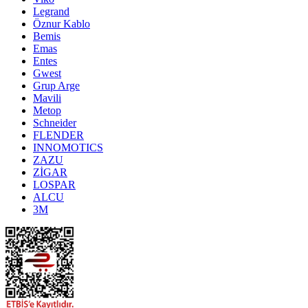
Legrand
Öznur Kablo
Bemis
Emas
Entes
Gwest
Grup Arge
Mavili
Metop
Schneider
FLENDER
INNOMOTICS
ZAZU
ZİGAR
LOSPAR
ALCU
3M