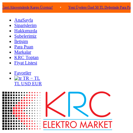
verişlerde Kargo Ücretsiz!
•
Yeni Üyelere Özel 50 TL Değerinde Para Puan!
•
AnaSayfa
Siparişlerim
Hakkımızda
Şubelerimiz
İletişim
Para Puan
Markalar
KRC Toptan
Fiyat Listesi
Favoriler
TR − TL
TL
USD
EUR