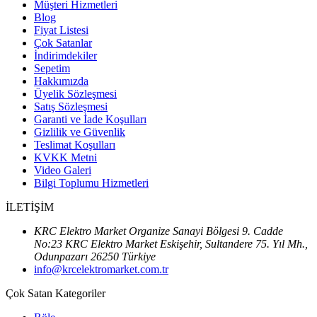
Müşteri Hizmetleri
Blog
Fiyat Listesi
Çok Satanlar
İndirimdekiler
Sepetim
Hakkımızda
Üyelik Sözleşmesi
Satış Sözleşmesi
Garanti ve İade Koşulları
Gizlilik ve Güvenlik
Teslimat Koşulları
KVKK Metni
Video Galeri
Bilgi Toplumu Hizmetleri
İLETİŞİM
KRC Elektro Market Organize Sanayi Bölgesi 9. Cadde
No:23 KRC Elektro Market Eskişehir, Sultandere 75. Yıl Mh.,
Odunpazarı 26250 Türkiye
info@krcelektromarket.com.tr
Çok Satan Kategoriler