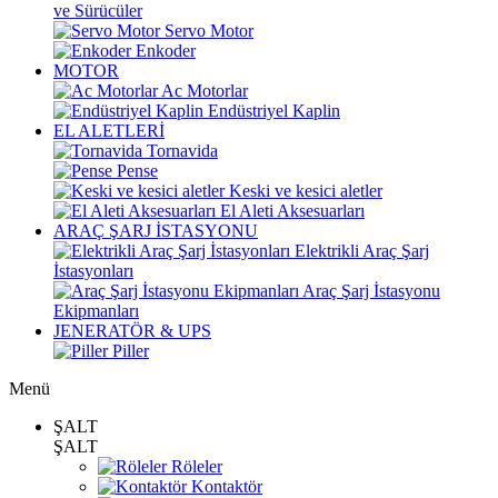
ve Sürücüler
Servo Motor
Enkoder
MOTOR
Ac Motorlar
Endüstriyel Kaplin
EL ALETLERİ
Tornavida
Pense
Keski ve kesici aletler
El Aleti Aksesuarları
ARAÇ ŞARJ İSTASYONU
Elektrikli Araç Şarj
İstasyonları
Araç Şarj İstasyonu
Ekipmanları
JENERATÖR & UPS
Piller
Menü
ŞALT
ŞALT
Röleler
Kontaktör