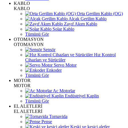
KABLO
KABLO
Orta Gerilim Kablo (OG)
Alçak Gerilim Kablo
Zayıf Akım Kablo
Solar Kablo
Tümünü Gör
OTOMASYON
OTOMASYON
Sensör
Hız Kontrol
Cihazları ve Sürücüler
Servo Motor
Enkoder
Tümünü Gör
MOTOR
MOTOR
Ac Motorlar
Endüstriyel Kaplin
Tümünü Gör
EL ALETLERİ
EL ALETLERİ
Tornavida
Pense
Keski ve kesici aletler