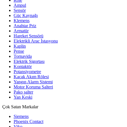
Röle
Ampul
Sensör
Güç Kaynağı
Klemens
Anahtar Priz
Armatür
Hareket Sensörü
Elektrikli Araç İstasyonu
Kaplin
Pense
Tornavida
Elektrik Sigortası
Kontaktör
Potansiyometre
Kaçak Akım Rölesi
Yangın Alarm Sistemi
Motor Koruma Şalteri
Pako şalter
Yan Keski
Çok Satan Markalar
Siemens
Phoenix Contact
Viko