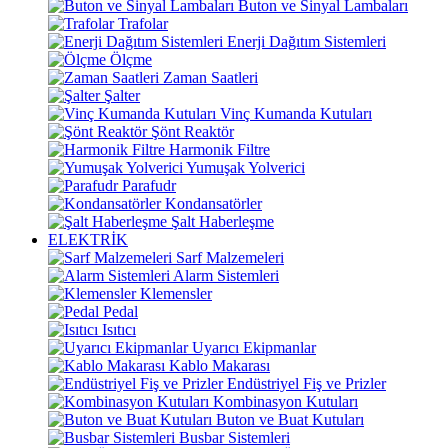
Buton ve Sinyal Lambaları
Trafolar
Enerji Dağıtım Sistemleri
Ölçme
Zaman Saatleri
Şalter
Vinç Kumanda Kutuları
Şönt Reaktör
Harmonik Filtre
Yumuşak Yolverici
Parafudr
Kondansatörler
Şalt Haberleşme
ELEKTRİK
Sarf Malzemeleri
Alarm Sistemleri
Klemensler
Pedal
Isıtıcı
Uyarıcı Ekipmanlar
Kablo Makarası
Endüstriyel Fiş ve Prizler
Kombinasyon Kutuları
Buton ve Buat Kutuları
Busbar Sistemleri