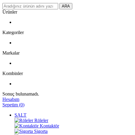
ARA
Ürünler
Kategoriler
Markalar
Kombinler
Sonuç bulunamadı.
Hesabım
Sepetim
(
0
)
ŞALT
Röleler
Kontaktör
Sigorta