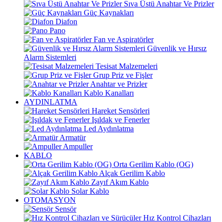
Sıva Üstü Anahtar Ve Prizler
Güç Kaynakları
Diafon
Pano
Fan ve Aspiratörler
Güvenlik ve Hırsız
Alarm Sistemleri
Tesisat Malzemeleri
Grup Priz ve Fişler
Anahtar ve Prizler
Kablo Kanalları
AYDINLATMA
Hareket Sensörleri
Işıldak ve Fenerler
Led Aydınlatma
Armatür
Ampuller
KABLO
Orta Gerilim Kablo (OG)
Alçak Gerilim Kablo
Zayıf Akım Kablo
Solar Kablo
OTOMASYON
Sensör
Hız Kontrol Cihazları