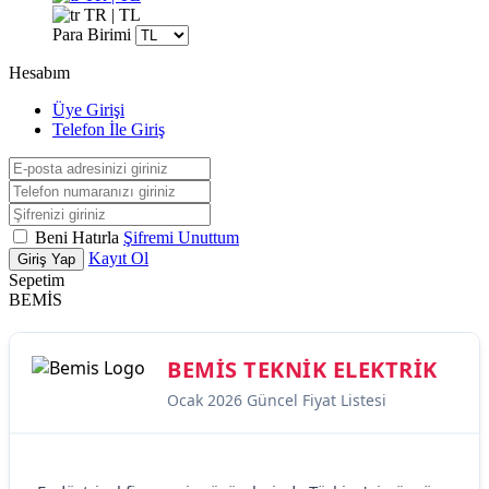
TR | TL
Para Birimi
Hesabım
Üye Girişi
Telefon İle Giriş
Beni Hatırla
Şifremi Unuttum
Kayıt Ol
Giriş Yap
Sepetim
BEMİS
BEMIS TEKNIK ELEKTRIK
Ocak 2026 Güncel Fiyat Listesi