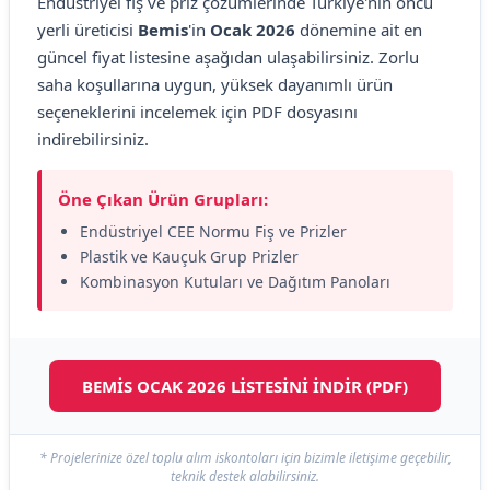
Endüstriyel fiş ve priz çözümlerinde Türkiye'nin öncü
yerli üreticisi
Bemis
'in
Ocak 2026
dönemine ait en
güncel fiyat listesine aşağıdan ulaşabilirsiniz. Zorlu
saha koşullarına uygun, yüksek dayanımlı ürün
seçeneklerini incelemek için PDF dosyasını
indirebilirsiniz.
Öne Çıkan Ürün Grupları:
Endüstriyel CEE Normu Fiş ve Prizler
Plastik ve Kauçuk Grup Prizler
Kombinasyon Kutuları ve Dağıtım Panoları
BEMİS OCAK 2026 LİSTESİNİ İNDİR (PDF)
* Projelerinize özel toplu alım iskontoları için bizimle iletişime geçebilir,
teknik destek alabilirsiniz.