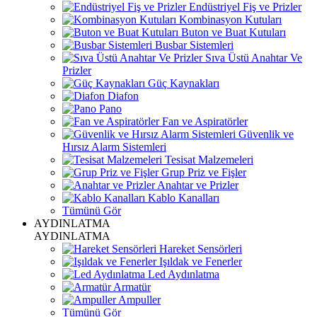
Endüstriyel Fiş ve Prizler
Kombinasyon Kutuları
Buton ve Buat Kutuları
Busbar Sistemleri
Sıva Üstü Anahtar Ve
Prizler
Güç Kaynakları
Diafon
Pano
Fan ve Aspiratörler
Güvenlik ve
Hırsız Alarm Sistemleri
Tesisat Malzemeleri
Grup Priz ve Fişler
Anahtar ve Prizler
Kablo Kanalları
Tümünü Gör
AYDINLATMA
AYDINLATMA
Hareket Sensörleri
Işıldak ve Fenerler
Led Aydınlatma
Armatür
Ampuller
Tümünü Gör