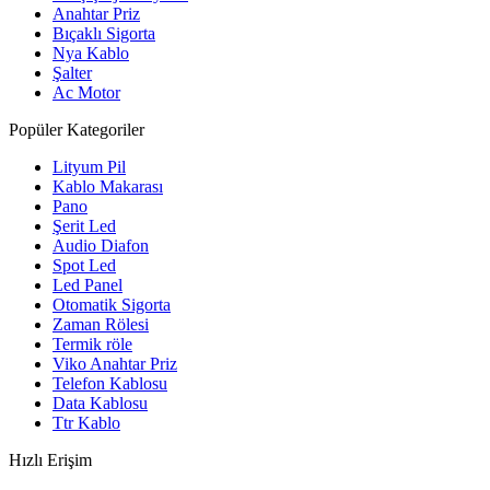
Anahtar Priz
Bıçaklı Sigorta
Nya Kablo
Şalter
Ac Motor
Popüler Kategoriler
Lityum Pil
Kablo Makarası
Pano
Şerit Led
Audio Diafon
Spot Led
Led Panel
Otomatik Sigorta
Zaman Rölesi
Termik röle
Viko Anahtar Priz
Telefon Kablosu
Data Kablosu
Ttr Kablo
Hızlı Erişim