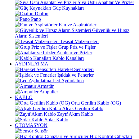
Sıva Üstü Anahtar Ve Prizler
Güç Kaynakları
Diafon
Pano
Fan ve Aspiratörler
Güvenlik ve Hırsız
Alarm Sistemleri
Tesisat Malzemeleri
Grup Priz ve Fişler
Anahtar ve Prizler
Kablo Kanalları
AYDINLATMA
Hareket Sensörleri
Işıldak ve Fenerler
Led Aydınlatma
Armatür
Ampuller
KABLO
Orta Gerilim Kablo (OG)
Alçak Gerilim Kablo
Zayıf Akım Kablo
Solar Kablo
OTOMASYON
Sensör
Hız Kontrol Cihazları