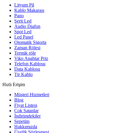
Lityum Pil
Kablo Makarası
Pano
Şerit Led
Audio Diafon
Spot Led
Led Panel
Otomatik Sigorta
Zaman Rölesi
Termik röle
Viko Anahtar Priz
Telefon Kablosu
Data Kablosu
Ttr Kablo
Hızlı Erişim
Müşteri Hizmetleri
Blog
Fiyat Listesi
Çok Satanlar
İndirimdekiler
Sepetim
Hakkımızda
Üyelik Sözleşmesi