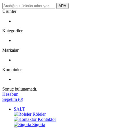
ARA
Ürünler
Kategoriler
Markalar
Kombinler
Sonuç bulunamadı.
Hesabım
Sepetim
(
0
)
ŞALT
Röleler
Kontaktör
Sigorta