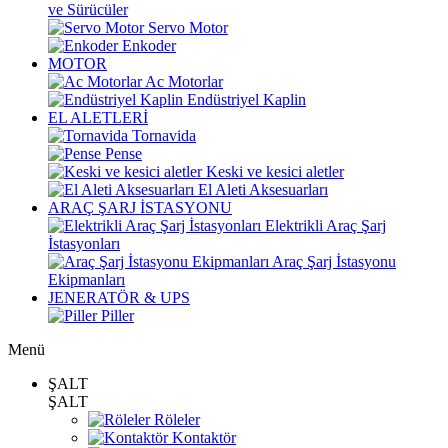
ve Sürücüler
Servo Motor
Enkoder
MOTOR
Ac Motorlar
Endüstriyel Kaplin
EL ALETLERİ
Tornavida
Pense
Keski ve kesici aletler
El Aleti Aksesuarları
ARAÇ ŞARJ İSTASYONU
Elektrikli Araç Şarj
İstasyonları
Araç Şarj İstasyonu
Ekipmanları
JENERATÖR & UPS
Piller
Menü
ŞALT
ŞALT
Röleler
Kontaktör