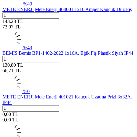
%
49
METE ENERJİ
Mete Enerji 404001 1x16 Amper Kauçuk Düz Fiş
143,28
TL
73,07
TL
%
49
BEMİS
Bemis BP1-1402-2022 1x16A. Eğik Fiş Plastik Siyah IP44
130,80
TL
66,71
TL
%
0
METE ENERJİ
Mete Enerji 401021 Kauçuk Uzatma Prizi 3x32A.
IP44
0,00
TL
0,00
TL