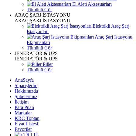
El Aleti Aksesuarları
Tümünü Gör
ARAÇ ŞARJ İSTASYONU
ARAÇ ŞARJ İSTASYONU
Elektrikli Araç Şarj
İstasyonları
Araç Şarj İstasyonu
Ekipmanları
Tümünü Gör
JENERATÖR & UPS
JENERATÖR & UPS
Piller
Tümünü Gör
AnaSayfa
Siparişlerim
Hakkımızda
Şubelerimiz
İletişim
Para Puan
Markalar
KRC Toptan
Fiyat Listesi
Favoriler
TR | TL