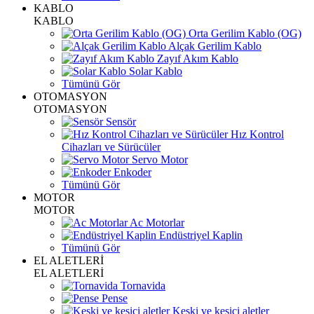
KABLO
KABLO
Orta Gerilim Kablo (OG)
Alçak Gerilim Kablo
Zayıf Akım Kablo
Solar Kablo
Tümünü Gör
OTOMASYON
OTOMASYON
Sensör
Hız Kontrol
Cihazları ve Sürücüler
Servo Motor
Enkoder
Tümünü Gör
MOTOR
MOTOR
Ac Motorlar
Endüstriyel Kaplin
Tümünü Gör
EL ALETLERİ
EL ALETLERİ
Tornavida
Pense
Keski ve kesici aletler