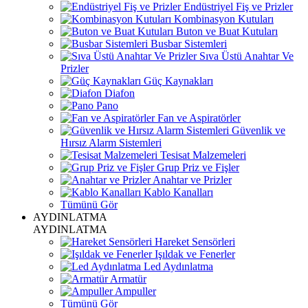
Endüstriyel Fiş ve Prizler
Kombinasyon Kutuları
Buton ve Buat Kutuları
Busbar Sistemleri
Sıva Üstü Anahtar Ve
Prizler
Güç Kaynakları
Diafon
Pano
Fan ve Aspiratörler
Güvenlik ve
Hırsız Alarm Sistemleri
Tesisat Malzemeleri
Grup Priz ve Fişler
Anahtar ve Prizler
Kablo Kanalları
Tümünü Gör
AYDINLATMA
AYDINLATMA
Hareket Sensörleri
Işıldak ve Fenerler
Led Aydınlatma
Armatür
Ampuller
Tümünü Gör