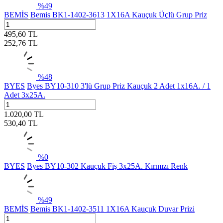
%
49
BEMİS
Bemis BK1-1402-3613 1X16A Kauçuk Üçlü Grup Priz
495,60
TL
252,76
TL
%
48
BYES
Byes BY10-310 3'lü Grup Priz Kauçuk 2 Adet 1x16A. / 1
Adet 3x25A.
1.020,00
TL
530,40
TL
%
0
BYES
Byes BY10-302 Kauçuk Fiş 3x25A. Kırmızı Renk
%
49
BEMİS
Bemis BK1-1402-3511 1X16A Kauçuk Duvar Prizi