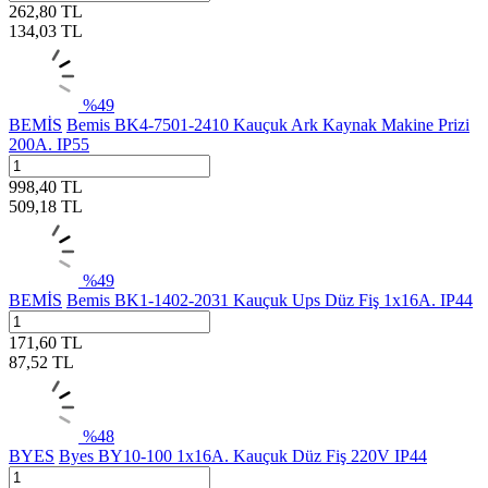
262,80
TL
134,03
TL
%
49
BEMİS
Bemis BK4-7501-2410 Kauçuk Ark Kaynak Makine Prizi
200A. IP55
998,40
TL
509,18
TL
%
49
BEMİS
Bemis BK1-1402-2031 Kauçuk Ups Düz Fiş 1x16A. IP44
171,60
TL
87,52
TL
%
48
BYES
Byes BY10-100 1x16A. Kauçuk Düz Fiş 220V IP44