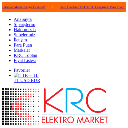
şlerde Kargo Ücretsiz!
•
Yeni Üyelere Özel 50 TL Değerinde Para Puan!
•
5.
AnaSayfa
Siparişlerim
Hakkımızda
Şubelerimiz
İletişim
Para Puan
Markalar
KRC Toptan
Fiyat Listesi
Favoriler
TR − TL
TL
USD
EUR