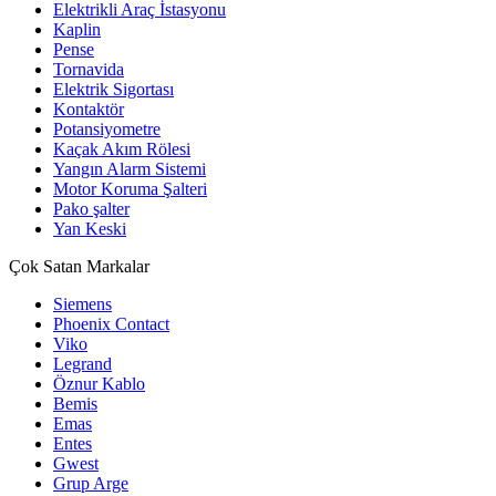
Elektrikli Araç İstasyonu
Kaplin
Pense
Tornavida
Elektrik Sigortası
Kontaktör
Potansiyometre
Kaçak Akım Rölesi
Yangın Alarm Sistemi
Motor Koruma Şalteri
Pako şalter
Yan Keski
Çok Satan Markalar
Siemens
Phoenix Contact
Viko
Legrand
Öznur Kablo
Bemis
Emas
Entes
Gwest
Grup Arge