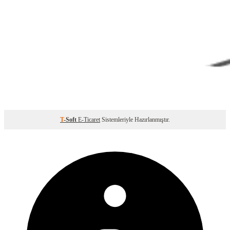
T
-Soft
E-Ticaret
Sistemleriyle Hazırlanmıştır.