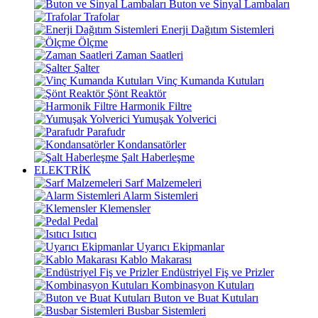
Buton ve Sinyal Lambaları
Trafolar
Enerji Dağıtım Sistemleri
Ölçme
Zaman Saatleri
Şalter
Vinç Kumanda Kutuları
Şönt Reaktör
Harmonik Filtre
Yumuşak Yolverici
Parafudr
Kondansatörler
Şalt Haberleşme
ELEKTRİK
Sarf Malzemeleri
Alarm Sistemleri
Klemensler
Pedal
Isıtıcı
Uyarıcı Ekipmanlar
Kablo Makarası
Endüstriyel Fiş ve Prizler
Kombinasyon Kutuları
Buton ve Buat Kutuları
Busbar Sistemleri