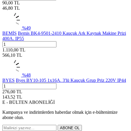
90,00
TL
46,80
TL
%
49
BEMİS
Bemis BK4-9501-2410 Kauçuk Ark Kaynak Makine Prizi
400A. IP55
1.110,00
TL
566,10
TL
%
48
BYES
Byes BY10-105 1x16A. 3'lü Kauçuk Grup Priz 220V IP44
276,00
TL
143,52
TL
E - BÜLTEN ABONELİĞİ
Kampanya ve indirimlerden haberdar olmak için e-bültenimize
abone olun.
ABONE OL