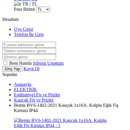
TR | TL
Para Birimi
Hesabım
Üye Girişi
Telefon İle Giriş
Beni Hatırla
Şifremi Unuttum
Kayıt Ol
Giriş Yap
Sepetim
Anasayfa
ELEKTRİK
Endüstriyel Fiş ve Prizler
Kauçuk Fiş ve Prizler
Bemis BV6-1402-2021 Kauçuk 1x16A. Kulplu Eğik Fiş
Kırmızı IP44