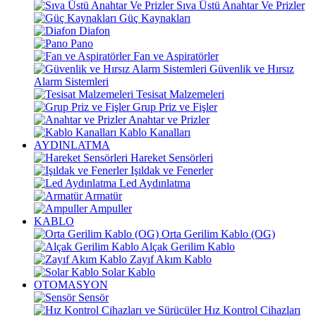
Sıva Üstü Anahtar Ve Prizler
Güç Kaynakları
Diafon
Pano
Fan ve Aspiratörler
Güvenlik ve Hırsız
Alarm Sistemleri
Tesisat Malzemeleri
Grup Priz ve Fişler
Anahtar ve Prizler
Kablo Kanalları
AYDINLATMA
Hareket Sensörleri
Işıldak ve Fenerler
Led Aydınlatma
Armatür
Ampuller
KABLO
Orta Gerilim Kablo (OG)
Alçak Gerilim Kablo
Zayıf Akım Kablo
Solar Kablo
OTOMASYON
Sensör
Hız Kontrol Cihazları