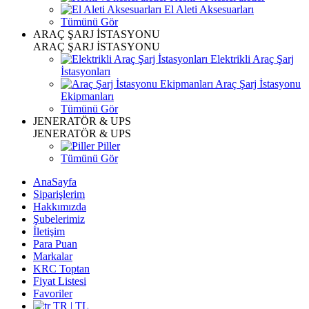
El Aleti Aksesuarları
Tümünü Gör
ARAÇ ŞARJ İSTASYONU
ARAÇ ŞARJ İSTASYONU
Elektrikli Araç Şarj
İstasyonları
Araç Şarj İstasyonu
Ekipmanları
Tümünü Gör
JENERATÖR & UPS
JENERATÖR & UPS
Piller
Tümünü Gör
AnaSayfa
Siparişlerim
Hakkımızda
Şubelerimiz
İletişim
Para Puan
Markalar
KRC Toptan
Fiyat Listesi
Favoriler
TR | TL