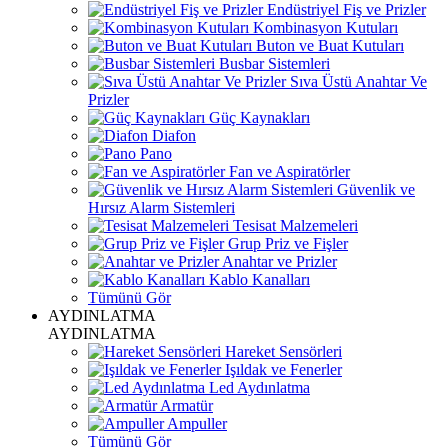
Endüstriyel Fiş ve Prizler
Kombinasyon Kutuları
Buton ve Buat Kutuları
Busbar Sistemleri
Sıva Üstü Anahtar Ve
Prizler
Güç Kaynakları
Diafon
Pano
Fan ve Aspiratörler
Güvenlik ve
Hırsız Alarm Sistemleri
Tesisat Malzemeleri
Grup Priz ve Fişler
Anahtar ve Prizler
Kablo Kanalları
Tümünü Gör
AYDINLATMA
AYDINLATMA
Hareket Sensörleri
Işıldak ve Fenerler
Led Aydınlatma
Armatür
Ampuller
Tümünü Gör