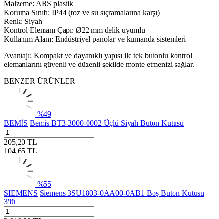
Malzeme: ABS plastik
Koruma Sınıfı: IP44 (toz ve su sıçramalarına karşı)
Renk: Siyah
Kontrol Elemanı Çapı: Ø22 mm delik uyumlu
Kullanım Alanı: Endüstriyel panolar ve kumanda sistemleri
Avantajı: Kompakt ve dayanıklı yapısı ile tek butonlu kontrol
elemanlarını güvenli ve düzenli şekilde monte etmenizi sağlar.
BENZER ÜRÜNLER
%
49
BEMİS
Bemis BT3-3000-0002 Üçlü Siyah Buton Kutusu
205,20
TL
104,65
TL
%
55
SIEMENS
Siemens 3SU1803-0AA00-0AB1 Boş Buton Kutusu
3'lü