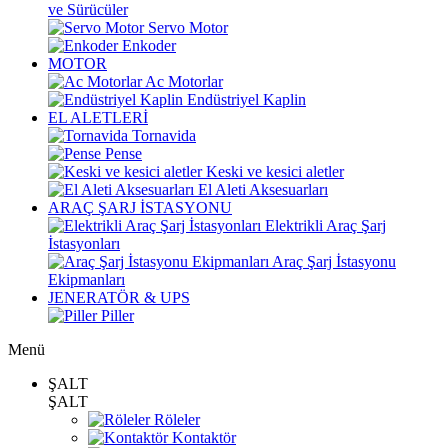
ve Sürücüler
Servo Motor
Enkoder
MOTOR
Ac Motorlar
Endüstriyel Kaplin
EL ALETLERİ
Tornavida
Pense
Keski ve kesici aletler
El Aleti Aksesuarları
ARAÇ ŞARJ İSTASYONU
Elektrikli Araç Şarj
İstasyonları
Araç Şarj İstasyonu
Ekipmanları
JENERATÖR & UPS
Piller
Menü
ŞALT
ŞALT
Röleler
Kontaktör