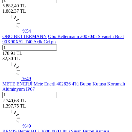
5.882,40
TL
1.882,37
TL
%
54
OBO BETTERMANN
Obo Bettermann 2007045 Sivaüstü Buat
90X90X52 T40 Açik Gri pp
178,91
TL
82,30
TL
%
49
METE ENERJİ
Mete Enerji 402626 4'lü Buton Kutusu Korumalı
Alüminyum IP67
2.740,68
TL
1.397,75
TL
%
49
BEMİS
Bemis BT3-2000-0002 İkili Siyah Buton Kutusu