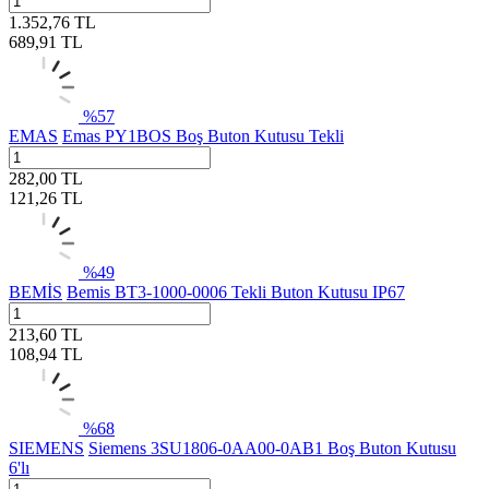
1.352,76
TL
689,91
TL
%
57
EMAS
Emas PY1BOS Boş Buton Kutusu Tekli
282,00
TL
121,26
TL
%
49
BEMİS
Bemis BT3-1000-0006 Tekli Buton Kutusu IP67
213,60
TL
108,94
TL
%
68
SIEMENS
Siemens 3SU1806-0AA00-0AB1 Boş Buton Kutusu
6'lı