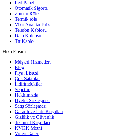
Led Panel
Otomatik Sigorta
Zaman Rölesi
Termik röle
Viko Anahtar Priz
Telefon Kablosu
Data Kablosu
Ttr Kablo
Hızlı Erişim
Müşteri Hizmetleri
Blog
Fiyat Listesi
Çok Satanlar
İndirimdekiler
Sepetim
Hakkımızda
Üyelik Sözleşmesi
Satış Sözleşmesi
Garanti ve İade Koşulları
Gizlilik ve Güvenlik
Teslimat Koşulları
KVKK Metni
Video Galeri