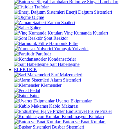
Buton ve Sinyal Lambaları
Trafolar
Enerji Dağıtım Sistemleri
Ölçme
Zaman Saatleri
Şalter
Vinç Kumanda Kutuları
Şönt Reaktör
Harmonik Filtre
Yumuşak Yolverici
Parafudr
Kondansatörler
Şalt Haberleşme
ELEKTRİK
Sarf Malzemeleri
Alarm Sistemleri
Klemensler
Pedal
Isıtıcı
Uyarıcı Ekipmanlar
Kablo Makarası
Endüstriyel Fiş ve Prizler
Kombinasyon Kutuları
Buton ve Buat Kutuları
Busbar Sistemleri