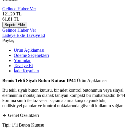
Gelince Haber Ver
121,20
TL
61,81
TL
Sepete Ekle
Gelince Haber Ver
Listeye Ekle
Tavsiye Et
Paylaş
Ürün Açıklaması
Ödeme Seçenekleri
Yorumlar
Tavsiye Et
İade Koşulları
Bemis Tekli Siyah Buton Kutusu IP44
Ürün Açıklaması
Bu tekli siyah buton kutusu, bir adet kontrol butonunun veya sinyal
elemanının montajına olanak tanıyan kompakt bir muhafazadır. IP44
koruma sınıfı ile toz ve su sıçramalarına karşı dayanıklıdır,
endüstriyel panolar ve kontrol noktalarında güvenli kullanım sağlar.
🔹 Genel Özellikleri
Tipi: 1’li Buton Kutusu