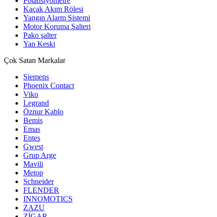
Potansiyometre
Kaçak Akım Rölesi
Yangın Alarm Sistemi
Motor Koruma Şalteri
Pako şalter
Yan Keski
Çok Satan Markalar
Siemens
Phoenix Contact
Viko
Legrand
Öznur Kablo
Bemis
Emas
Entes
Gwest
Grup Arge
Mavili
Metop
Schneider
FLENDER
INNOMOTICS
ZAZU
ZİGAR