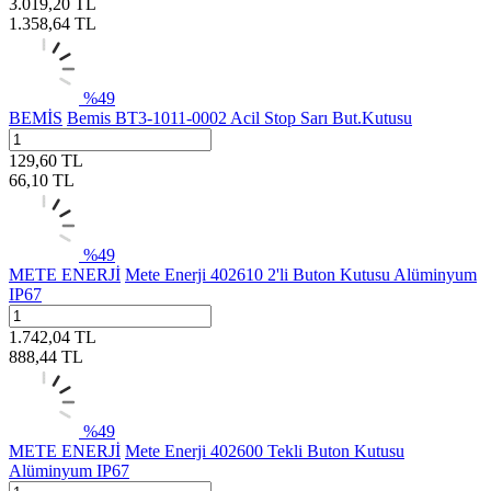
3.019,20
TL
1.358,64
TL
%
49
BEMİS
Bemis BT3-1011-0002 Acil Stop Sarı But.Kutusu
129,60
TL
66,10
TL
%
49
METE ENERJİ
Mete Enerji 402610 2'li Buton Kutusu Alüminyum
IP67
1.742,04
TL
888,44
TL
%
49
METE ENERJİ
Mete Enerji 402600 Tekli Buton Kutusu
Alüminyum IP67