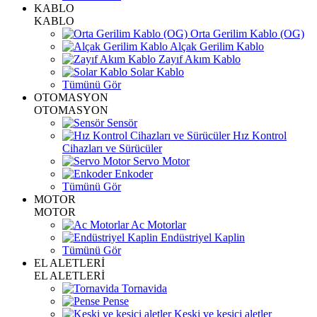
KABLO
KABLO
Orta Gerilim Kablo (OG)
Alçak Gerilim Kablo
Zayıf Akım Kablo
Solar Kablo
Tümünü Gör
OTOMASYON
OTOMASYON
Sensör
Hız Kontrol
Cihazları ve Sürücüler
Servo Motor
Enkoder
Tümünü Gör
MOTOR
MOTOR
Ac Motorlar
Endüstriyel Kaplin
Tümünü Gör
EL ALETLERİ
EL ALETLERİ
Tornavida
Pense
Keski ve kesici aletler