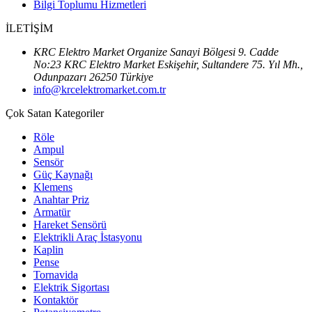
Bilgi Toplumu Hizmetleri
İLETİŞİM
KRC Elektro Market Organize Sanayi Bölgesi 9. Cadde
No:23 KRC Elektro Market Eskişehir, Sultandere 75. Yıl Mh.,
Odunpazarı 26250 Türkiye
info@krcelektromarket.com.tr
Çok Satan Kategoriler
Röle
Ampul
Sensör
Güç Kaynağı
Klemens
Anahtar Priz
Armatür
Hareket Sensörü
Elektrikli Araç İstasyonu
Kaplin
Pense
Tornavida
Elektrik Sigortası
Kontaktör