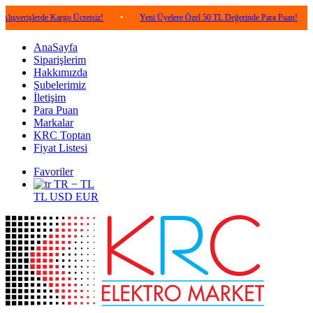
erde Kargo Ücretsiz!
•
Yeni Üyelere Özel 50 TL Değerinde Para Puan!
•
5.00
AnaSayfa
Siparişlerim
Hakkımızda
Şubelerimiz
İletişim
Para Puan
Markalar
KRC Toptan
Fiyat Listesi
Favoriler
TR − TL
TL
USD
EUR