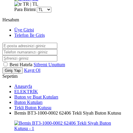
TR | TL
Para Birimi
Hesabım
Üye Girişi
Telefon İle Giriş
Beni Hatırla
Şifremi Unuttum
Kayıt Ol
Giriş Yap
Sepetim
Anasayfa
ELEKTRİK
Buton ve Buat Kutuları
Buton Kutuları
Tekli Buton Kutusu
Bemis BT3-1000-0002 62406 Tekli Siyah Buton Kutusu