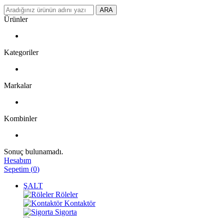
ARA
Ürünler
Kategoriler
Markalar
Kombinler
Sonuç bulunamadı.
Hesabım
Sepetim
(
0
)
ŞALT
Röleler
Kontaktör
Sigorta