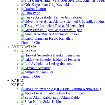
Sıva Üstü Anahtar Ve Pri
Güç Kaynakları
Diafon
Pano
Fan ve Aspiratörler
Güvenlik ve Hırsı
Tesisat Malzemeleri
Grup Priz ve Fişler
Anahtar ve Prizler
Kablo Kanalları
Tümünü Gör
AYDINLATMA
AYDINLATMA
Hareket Sensörleri
Işıldak ve Fenerler
Led Aydınlatma
Armatür
Ampuller
Tümünü Gör
KABLO
KABLO
Orta Gerilim Kablo (OG)
Alçak Gerilim Kablo
Zayıf Akım Kablo
Solar Kablo