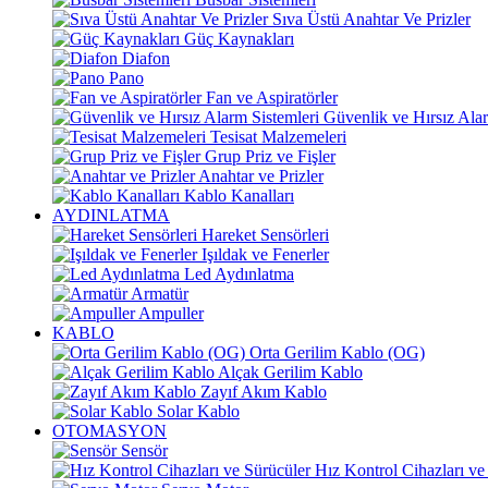
Sıva Üstü Anahtar Ve Prizler
Güç Kaynakları
Diafon
Pano
Fan ve Aspiratörler
Güvenlik ve Hırsız Alar
Tesisat Malzemeleri
Grup Priz ve Fişler
Anahtar ve Prizler
Kablo Kanalları
AYDINLATMA
Hareket Sensörleri
Işıldak ve Fenerler
Led Aydınlatma
Armatür
Ampuller
KABLO
Orta Gerilim Kablo (OG)
Alçak Gerilim Kablo
Zayıf Akım Kablo
Solar Kablo
OTOMASYON
Sensör
Hız Kontrol Cihazları ve