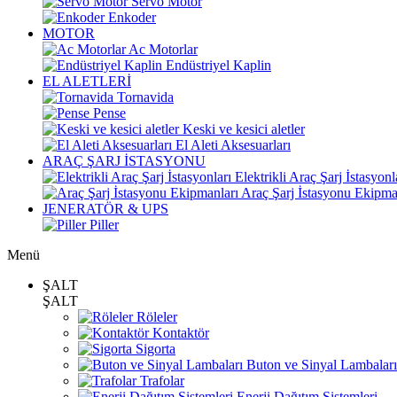
Servo Motor
Enkoder
MOTOR
Ac Motorlar
Endüstriyel Kaplin
EL ALETLERİ
Tornavida
Pense
Keski ve kesici aletler
El Aleti Aksesuarları
ARAÇ ŞARJ İSTASYONU
Elektrikli Araç Şarj İstasyonl
Araç Şarj İstasyonu Ekipma
JENERATÖR & UPS
Piller
Menü
ŞALT
ŞALT
Röleler
Kontaktör
Sigorta
Buton ve Sinyal Lambaları
Trafolar
Enerji Dağıtım Sistemleri