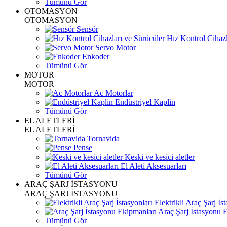
Tümünü Gör
OTOMASYON
OTOMASYON
Sensör
Hız Kontrol Cihazl
Servo Motor
Enkoder
Tümünü Gör
MOTOR
MOTOR
Ac Motorlar
Endüstriyel Kaplin
Tümünü Gör
EL ALETLERİ
EL ALETLERİ
Tornavida
Pense
Keski ve kesici aletler
El Aleti Aksesuarları
Tümünü Gör
ARAÇ ŞARJ İSTASYONU
ARAÇ ŞARJ İSTASYONU
Elektrikli Araç Şarj İst
Araç Şarj İstasyonu 
Tümünü Gör