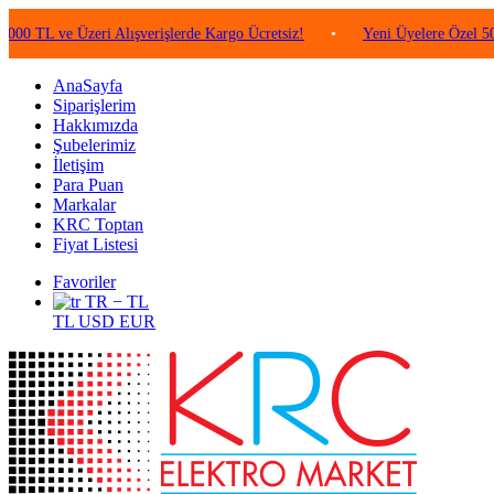
ve Üzeri Alışverişlerde Kargo Ücretsiz!
•
Yeni Üyelere Özel 50 TL Değe
AnaSayfa
Siparişlerim
Hakkımızda
Şubelerimiz
İletişim
Para Puan
Markalar
KRC Toptan
Fiyat Listesi
Favoriler
TR − TL
TL
USD
EUR