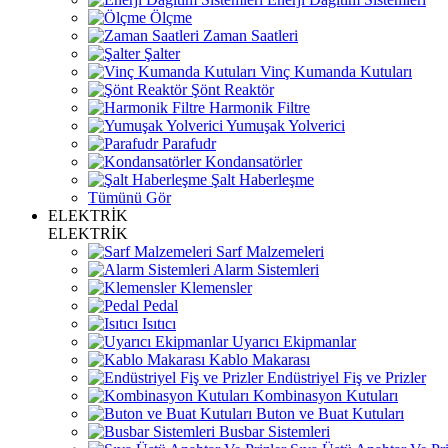
Ölçme
Zaman Saatleri
Şalter
Vinç Kumanda Kutuları
Şönt Reaktör
Harmonik Filtre
Yumuşak Yolverici
Parafudr
Kondansatörler
Şalt Haberleşme
Tümünü Gör
ELEKTRİK
ELEKTRİK
Sarf Malzemeleri
Alarm Sistemleri
Klemensler
Pedal
Isıtıcı
Uyarıcı Ekipmanlar
Kablo Makarası
Endüstriyel Fiş ve Prizler
Kombinasyon Kutuları
Buton ve Buat Kutuları
Busbar Sistemleri