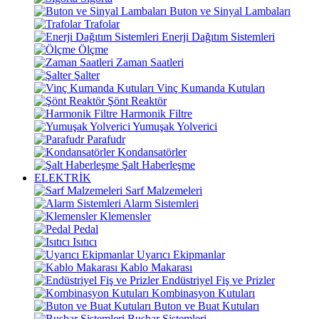
Buton ve Sinyal Lambaları
Trafolar
Enerji Dağıtım Sistemleri
Ölçme
Zaman Saatleri
Şalter
Vinç Kumanda Kutuları
Şönt Reaktör
Harmonik Filtre
Yumuşak Yolverici
Parafudr
Kondansatörler
Şalt Haberleşme
ELEKTRİK
Sarf Malzemeleri
Alarm Sistemleri
Klemensler
Pedal
Isıtıcı
Uyarıcı Ekipmanlar
Kablo Makarası
Endüstriyel Fiş ve Prizler
Kombinasyon Kutuları
Buton ve Buat Kutuları
Busbar Sistemleri