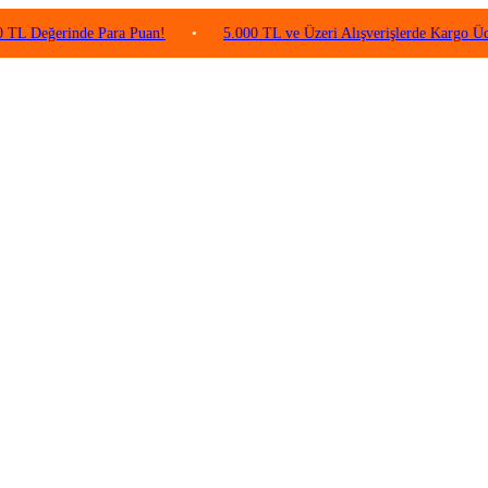
rinde Para Puan!
•
5.000 TL ve Üzeri Alışverişlerde Kargo Ücretsiz!