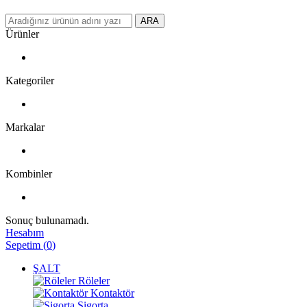
ARA
Ürünler
Kategoriler
Markalar
Kombinler
Sonuç bulunamadı.
Hesabım
Sepetim
(
0
)
ŞALT
Röleler
Kontaktör
Sigorta