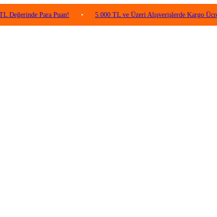
inde Para Puan!
•
5.000 TL ve Üzeri Alışverişlerde Kargo Ücretsiz!