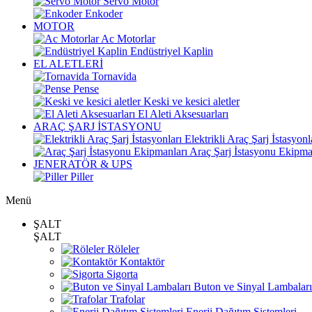
Servo Motor
Enkoder
MOTOR
Ac Motorlar
Endüstriyel Kaplin
EL ALETLERİ
Tornavida
Pense
Keski ve kesici aletler
El Aleti Aksesuarları
ARAÇ ŞARJ İSTASYONU
Elektrikli Araç Şarj İstasyonl
Araç Şarj İstasyonu Ekipma
JENERATÖR & UPS
Piller
Menü
ŞALT
ŞALT
Röleler
Kontaktör
Sigorta
Buton ve Sinyal Lambaları
Trafolar
Enerji Dağıtım Sistemleri