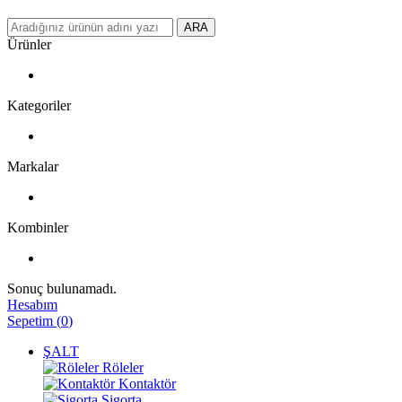
ARA
Ürünler
Kategoriler
Markalar
Kombinler
Sonuç bulunamadı.
Hesabım
Sepetim
(
0
)
ŞALT
Röleler
Kontaktör
Sigorta