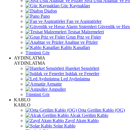
Sıva Üstü Anahtar Ve Pri
Güç Kaynakları
Diafon
Pano
Fan ve Aspiratörler
Güvenlik ve Hırsı
Tesisat Malzemeleri
Grup Priz ve Fişler
Anahtar ve Prizler
Kablo Kanalları
Tümünü Gör
AYDINLATMA
AYDINLATMA
Hareket Sensörleri
Işıldak ve Fenerler
Led Aydınlatma
Armatür
Ampuller
Tümünü Gör
KABLO
KABLO
Orta Gerilim Kablo (OG)
Alçak Gerilim Kablo
Zayıf Akım Kablo
Solar Kablo