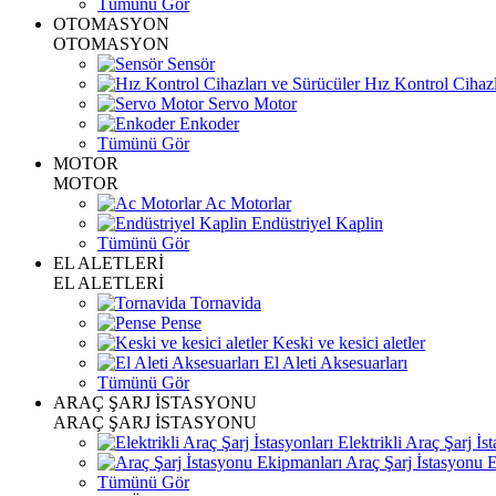
Tümünü Gör
OTOMASYON
OTOMASYON
Sensör
Hız Kontrol Cihazl
Servo Motor
Enkoder
Tümünü Gör
MOTOR
MOTOR
Ac Motorlar
Endüstriyel Kaplin
Tümünü Gör
EL ALETLERİ
EL ALETLERİ
Tornavida
Pense
Keski ve kesici aletler
El Aleti Aksesuarları
Tümünü Gör
ARAÇ ŞARJ İSTASYONU
ARAÇ ŞARJ İSTASYONU
Elektrikli Araç Şarj İst
Araç Şarj İstasyonu 
Tümünü Gör