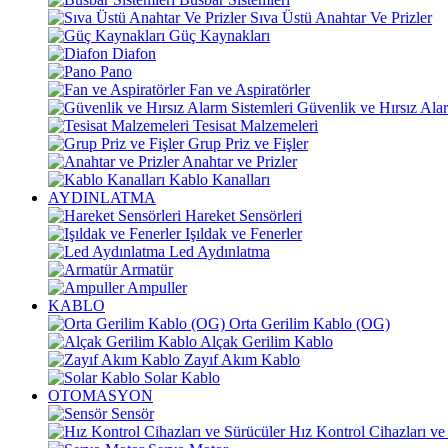
Sıva Üstü Anahtar Ve Prizler
Güç Kaynakları
Diafon
Pano
Fan ve Aspiratörler
Güvenlik ve Hırsız Alar
Tesisat Malzemeleri
Grup Priz ve Fişler
Anahtar ve Prizler
Kablo Kanalları
AYDINLATMA
Hareket Sensörleri
Işıldak ve Fenerler
Led Aydınlatma
Armatür
Ampuller
KABLO
Orta Gerilim Kablo (OG)
Alçak Gerilim Kablo
Zayıf Akım Kablo
Solar Kablo
OTOMASYON
Sensör
Hız Kontrol Cihazları ve