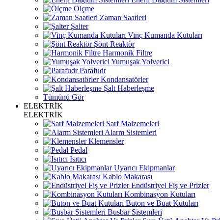
Ölçme
Zaman Saatleri
Şalter
Vinç Kumanda Kutuları
Şönt Reaktör
Harmonik Filtre
Yumuşak Yolverici
Parafudr
Kondansatörler
Şalt Haberleşme
Tümünü Gör
ELEKTRİK
ELEKTRİK
Sarf Malzemeleri
Alarm Sistemleri
Klemensler
Pedal
Isıtıcı
Uyarıcı Ekipmanlar
Kablo Makarası
Endüstriyel Fiş ve Prizler
Kombinasyon Kutuları
Buton ve Buat Kutuları
Busbar Sistemleri