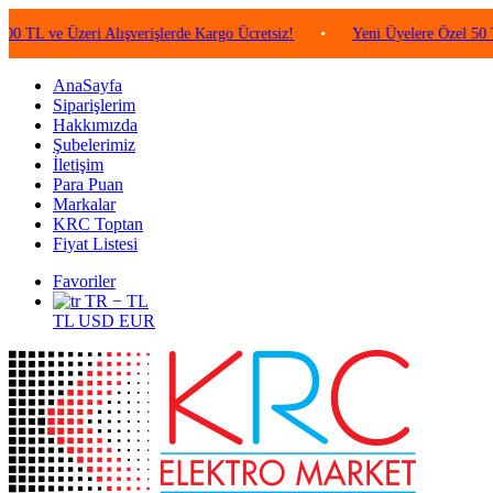
 Üzeri Alışverişlerde Kargo Ücretsiz!
•
Yeni Üyelere Özel 50 TL Değer
AnaSayfa
Siparişlerim
Hakkımızda
Şubelerimiz
İletişim
Para Puan
Markalar
KRC Toptan
Fiyat Listesi
Favoriler
TR − TL
TL
USD
EUR