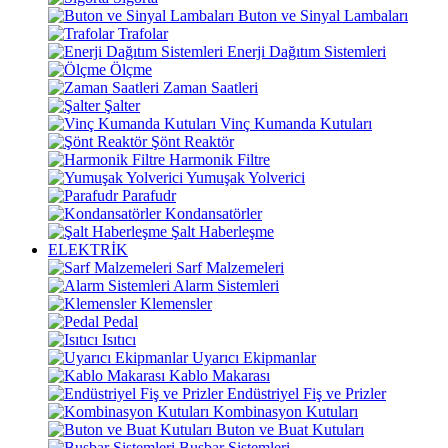
Buton ve Sinyal Lambaları
Trafolar
Enerji Dağıtım Sistemleri
Ölçme
Zaman Saatleri
Şalter
Vinç Kumanda Kutuları
Şönt Reaktör
Harmonik Filtre
Yumuşak Yolverici
Parafudr
Kondansatörler
Şalt Haberleşme
ELEKTRİK
Sarf Malzemeleri
Alarm Sistemleri
Klemensler
Pedal
Isıtıcı
Uyarıcı Ekipmanlar
Kablo Makarası
Endüstriyel Fiş ve Prizler
Kombinasyon Kutuları
Buton ve Buat Kutuları
Busbar Sistemleri