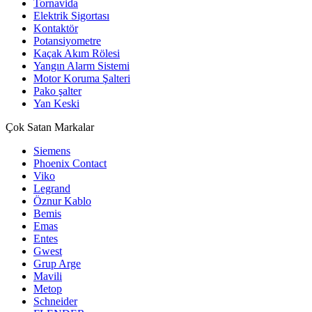
Tornavida
Elektrik Sigortası
Kontaktör
Potansiyometre
Kaçak Akım Rölesi
Yangın Alarm Sistemi
Motor Koruma Şalteri
Pako şalter
Yan Keski
Çok Satan Markalar
Siemens
Phoenix Contact
Viko
Legrand
Öznur Kablo
Bemis
Emas
Entes
Gwest
Grup Arge
Mavili
Metop
Schneider