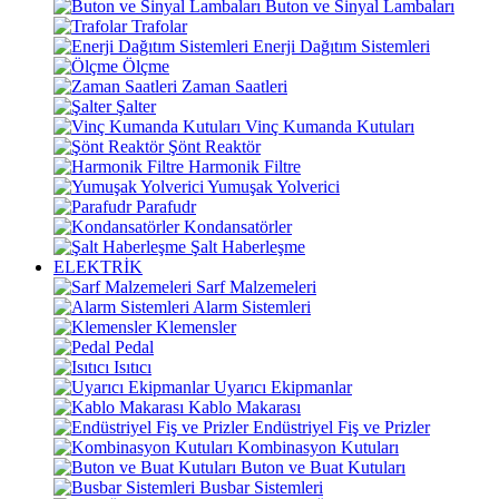
Buton ve Sinyal Lambaları
Trafolar
Enerji Dağıtım Sistemleri
Ölçme
Zaman Saatleri
Şalter
Vinç Kumanda Kutuları
Şönt Reaktör
Harmonik Filtre
Yumuşak Yolverici
Parafudr
Kondansatörler
Şalt Haberleşme
ELEKTRİK
Sarf Malzemeleri
Alarm Sistemleri
Klemensler
Pedal
Isıtıcı
Uyarıcı Ekipmanlar
Kablo Makarası
Endüstriyel Fiş ve Prizler
Kombinasyon Kutuları
Buton ve Buat Kutuları
Busbar Sistemleri