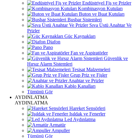
Endüstriyel Fiş ve Prizler
Kombinasyon Kutuları
Buton ve Buat Kutuları
Busbar Sistemleri
Sıva Üstü Anahtar Ve
Prizler
Güç Kaynakları
Diafon
Pano
Fan ve Aspiratörler
Güvenlik ve
Hırsız Alarm Sistemleri
Tesisat Malzemeleri
Grup Priz ve Fişler
Anahtar ve Prizler
Kablo Kanalları
Tümünü Gör
AYDINLATMA
AYDINLATMA
Hareket Sensörleri
Işıldak ve Fenerler
Led Aydınlatma
Armatür
Ampuller
Tümünü Gör