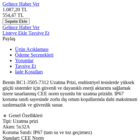
Gelince Haber Ver
1.087,20
TL
554,47
TL
Sepete Ekle
Gelince Haber Ver
Listeye Ekle
Tavsiye Et
Paylaş
Ürün Açıklaması
Ödeme Seçenekleri
Yorumlar
Tavsiye Et
İade Koşulları
Bemis BC1-3505-7312 Uzatma Prizi, endüstriyel tesislerde yüksek
güçlü sistemler için güvenli ve dayanıklı enerji aktarımı sağlamak
üzere tasarlanmış CEE norm uyumlu bir uzatma prizidir. IP67
koruma sınıfı sayesinde zorlu dış ortam koşullarında dahi maksimum
sızdırmazlık ve güvenlik sunar.
🔹 Genel Özellikleri
Tipi: Uzatma prizi
Akım: 5x32A
Koruma Sınıfı: IP67 (tam su ve toz geçirmez)
Standart: CEE Norm