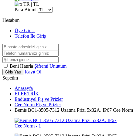
TR | TL
Para Birimi
Hesabım
Üye Girişi
Telefon İle Giriş
Beni Hatırla
Şifremi Unuttum
Kayıt Ol
Giriş Yap
Sepetim
Anasayfa
ELEKTRİK
Endüstriyel Fiş ve Prizler
Cee Norm Fiş ve Prizler
Bemis BC1-3505-7312 Uzatma Prizi 5x32A. IP67 Cee Norm