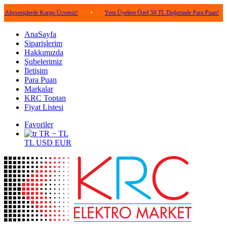
lerde Kargo Ücretsiz!
•
Yeni Üyelere Özel 50 TL Değerinde Para Puan!
•
5.0
AnaSayfa
Siparişlerim
Hakkımızda
Şubelerimiz
İletişim
Para Puan
Markalar
KRC Toptan
Fiyat Listesi
Favoriler
TR − TL
TL
USD
EUR