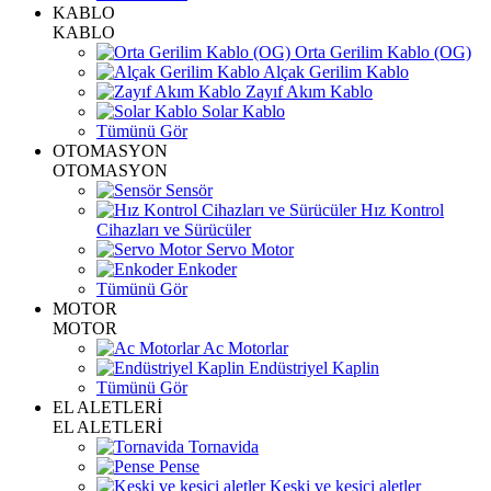
KABLO
KABLO
Orta Gerilim Kablo (OG)
Alçak Gerilim Kablo
Zayıf Akım Kablo
Solar Kablo
Tümünü Gör
OTOMASYON
OTOMASYON
Sensör
Hız Kontrol
Cihazları ve Sürücüler
Servo Motor
Enkoder
Tümünü Gör
MOTOR
MOTOR
Ac Motorlar
Endüstriyel Kaplin
Tümünü Gör
EL ALETLERİ
EL ALETLERİ
Tornavida
Pense
Keski ve kesici aletler