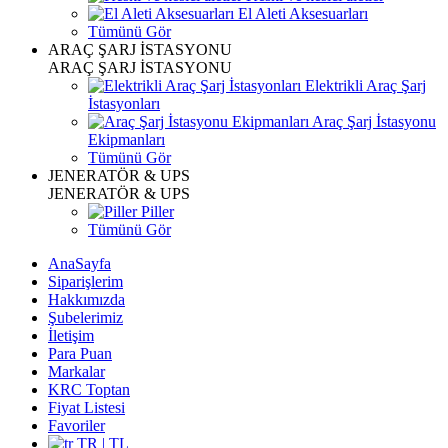
El Aleti Aksesuarları
Tümünü Gör
ARAÇ ŞARJ İSTASYONU
ARAÇ ŞARJ İSTASYONU
Elektrikli Araç Şarj
İstasyonları
Araç Şarj İstasyonu
Ekipmanları
Tümünü Gör
JENERATÖR & UPS
JENERATÖR & UPS
Piller
Tümünü Gör
AnaSayfa
Siparişlerim
Hakkımızda
Şubelerimiz
İletişim
Para Puan
Markalar
KRC Toptan
Fiyat Listesi
Favoriler
TR | TL