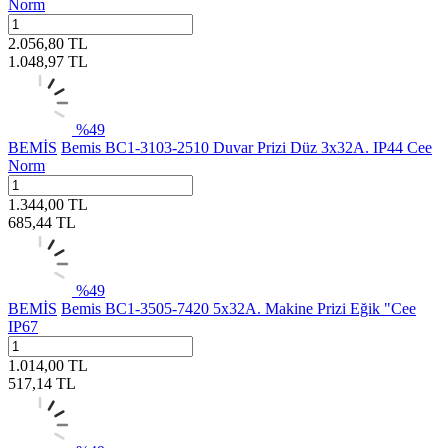
Norm
2.056,80
TL
1.048,97
TL
%
49
BEMİS
Bemis BC1-3103-2510 Duvar Prizi Düz 3x32A. IP44 Cee
Norm
1.344,00
TL
685,44
TL
%
49
BEMİS
Bemis BC1-3505-7420 5x32A. Makine Prizi Eğik "Cee
IP67
1.014,00
TL
517,14
TL