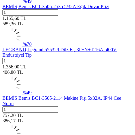
%
49
BEMİS
Bemis BC1-3505-2535 5/32A Eğik Duvar Prizi
1.155,60
TL
589,36
TL
%
70
LEGRAND
Legrand 555329 Düz Fiş 3P+N+T 16A. 400V
Endüstriyel Tip
1.356,00
TL
406,80
TL
%
49
BEMİS
Bemis BC1-3505-2114 Makine Fişi 5x32A. IP44 Cee
Norm
757,20
TL
386,17
TL