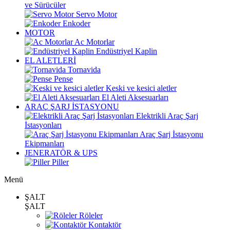
ve Sürücüler
Servo Motor
Enkoder
MOTOR
Ac Motorlar
Endüstriyel Kaplin
EL ALETLERİ
Tornavida
Pense
Keski ve kesici aletler
El Aleti Aksesuarları
ARAÇ ŞARJ İSTASYONU
Elektrikli Araç Şarj
İstasyonları
Araç Şarj İstasyonu
Ekipmanları
JENERATÖR & UPS
Piller
Menü
ŞALT
ŞALT
Röleler
Kontaktör