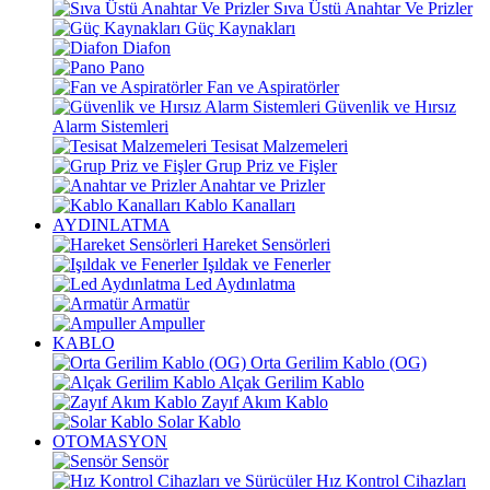
Sıva Üstü Anahtar Ve Prizler
Güç Kaynakları
Diafon
Pano
Fan ve Aspiratörler
Güvenlik ve Hırsız
Alarm Sistemleri
Tesisat Malzemeleri
Grup Priz ve Fişler
Anahtar ve Prizler
Kablo Kanalları
AYDINLATMA
Hareket Sensörleri
Işıldak ve Fenerler
Led Aydınlatma
Armatür
Ampuller
KABLO
Orta Gerilim Kablo (OG)
Alçak Gerilim Kablo
Zayıf Akım Kablo
Solar Kablo
OTOMASYON
Sensör
Hız Kontrol Cihazları