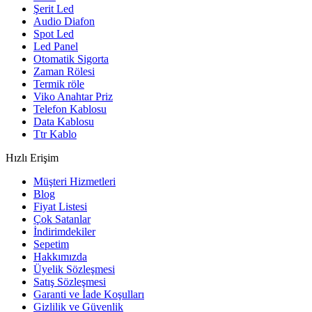
Şerit Led
Audio Diafon
Spot Led
Led Panel
Otomatik Sigorta
Zaman Rölesi
Termik röle
Viko Anahtar Priz
Telefon Kablosu
Data Kablosu
Ttr Kablo
Hızlı Erişim
Müşteri Hizmetleri
Blog
Fiyat Listesi
Çok Satanlar
İndirimdekiler
Sepetim
Hakkımızda
Üyelik Sözleşmesi
Satış Sözleşmesi
Garanti ve İade Koşulları
Gizlilik ve Güvenlik