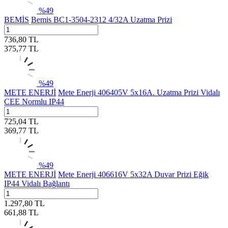
%
49
BEMİS
Bemis BC1-3504-2312 4/32A Uzatma Prizi
736,80
TL
375,77
TL
%
49
METE ENERJİ
Mete Enerji 406405V 5x16A. Uzatma Prizi Vidalı
CEE Normlu IP44
725,04
TL
369,77
TL
%
49
METE ENERJİ
Mete Enerji 406616V 5x32A Duvar Prizi Eğik
IP44 Vidalı Bağlantı
1.297,80
TL
661,88
TL