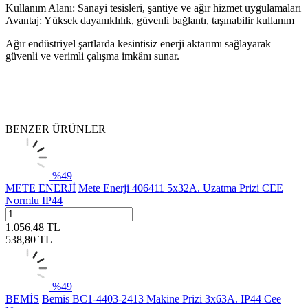
Kullanım Alanı: Sanayi tesisleri, şantiye ve ağır hizmet uygulamaları
Avantaj: Yüksek dayanıklılık, güvenli bağlantı, taşınabilir kullanım
Ağır endüstriyel şartlarda kesintisiz enerji aktarımı sağlayarak
güvenli ve verimli çalışma imkânı sunar.
BENZER ÜRÜNLER
%
49
METE ENERJİ
Mete Enerji 406411 5x32A. Uzatma Prizi CEE
Normlu IP44
1.056,48
TL
538,80
TL
%
49
BEMİS
Bemis BC1-4403-2413 Makine Prizi 3x63A. IP44 Cee