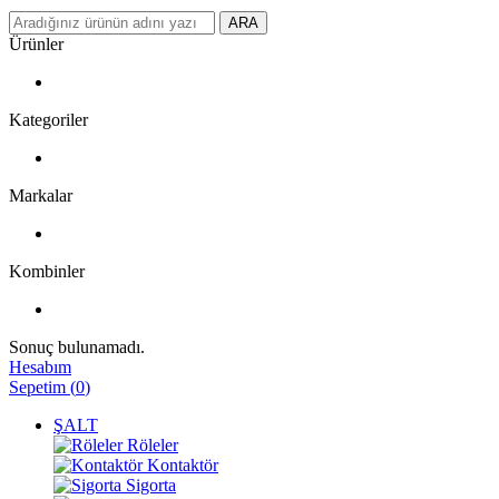
ARA
Ürünler
Kategoriler
Markalar
Kombinler
Sonuç bulunamadı.
Hesabım
Sepetim
(
0
)
ŞALT
Röleler
Kontaktör
Sigorta