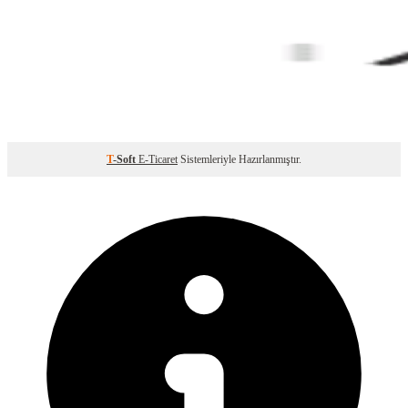
T
-Soft
E-Ticaret
Sistemleriyle Hazırlanmıştır.