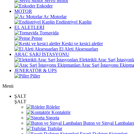
Servo Motor
Enkoder
MOTOR
Ac Motorlar
Endüstriyel Kaplin
EL ALETLERİ
Tornavida
Pense
Keski ve kesici aletler
El Aleti Aksesuarları
ARAÇ ŞARJ İSTASYONU
Elektrikli Araç Şarj İstasyonl
Araç Şarj İstasyonu Ekipma
JENERATÖR & UPS
Piller
Menü
ŞALT
ŞALT
Röleler
Kontaktör
Sigorta
Buton ve Sinyal Lambaları
Trafolar
Enerji Dağıtım Sistemleri