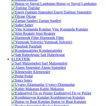
Buton ve Sinyal Lambaları
Trafolar
Enerji Dağıtım Sistemleri
Ölçme
Zaman Saatleri
Şalter
Vinç Kumanda Kutuları
Şönt Reaktör
Harmonik Filtre
Yumuşak Yolverici
Parafudr
Kondansatörler
Şalt Haberleşme
ELEKTRİK
Sarf Malzemeleri
Alarm Sistemleri
Klemensler
Pedal
Isıtıcı
Uyarıcı Ekipmanlar
Kablo Makarası
Endüstriyel Fiş ve Prizler
Kombinasyon Kutuları
Buton ve Buat Kutuları
Busbar Sistemleri