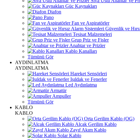
Sıva Üstü Anahtar Ve Pri
Güç Kaynakları
Diafon
Pano
Fan ve Aspiratörler
Güvenlik ve Hırsı
Tesisat Malzemeleri
Grup Priz ve Fişler
Anahtar ve Prizler
Kablo Kanalları
Tümünü Gör
AYDINLATMA
AYDINLATMA
Hareket Sensörleri
Işıldak ve Fenerler
Led Aydınlatma
Armatür
Ampuller
Tümünü Gör
KABLO
KABLO
Orta Gerilim Kablo (OG)
Alçak Gerilim Kablo
Zayıf Akım Kablo
Solar Kablo