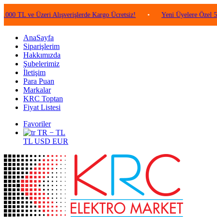
ve Üzeri Alışverişlerde Kargo Ücretsiz!
•
Yeni Üyelere Özel 50 TL Değ
AnaSayfa
Siparişlerim
Hakkımızda
Şubelerimiz
İletişim
Para Puan
Markalar
KRC Toptan
Fiyat Listesi
Favoriler
TR − TL
TL
USD
EUR