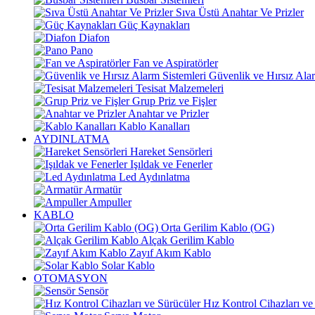
Sıva Üstü Anahtar Ve Prizler
Güç Kaynakları
Diafon
Pano
Fan ve Aspiratörler
Güvenlik ve Hırsız Alar
Tesisat Malzemeleri
Grup Priz ve Fişler
Anahtar ve Prizler
Kablo Kanalları
AYDINLATMA
Hareket Sensörleri
Işıldak ve Fenerler
Led Aydınlatma
Armatür
Ampuller
KABLO
Orta Gerilim Kablo (OG)
Alçak Gerilim Kablo
Zayıf Akım Kablo
Solar Kablo
OTOMASYON
Sensör
Hız Kontrol Cihazları ve