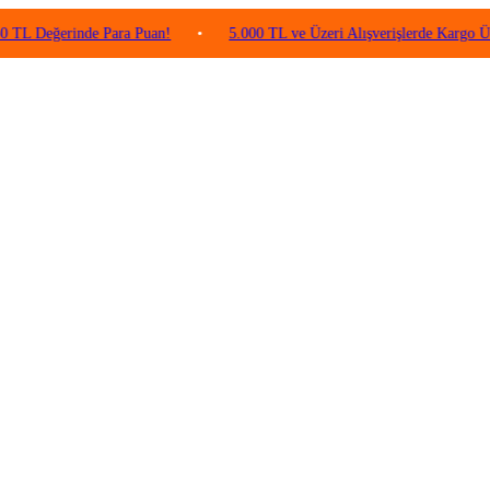
erinde Para Puan!
•
5.000 TL ve Üzeri Alışverişlerde Kargo Ücretsiz!