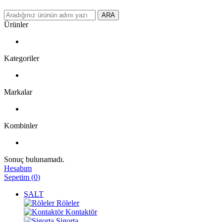
ARA
Ürünler
Kategoriler
Markalar
Kombinler
Sonuç bulunamadı.
Hesabım
Sepetim
(
0
)
ŞALT
Röleler
Kontaktör
Sigorta