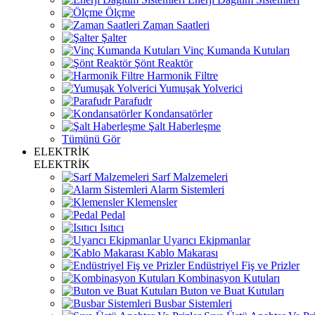
Ölçme
Zaman Saatleri
Şalter
Vinç Kumanda Kutuları
Şönt Reaktör
Harmonik Filtre
Yumuşak Yolverici
Parafudr
Kondansatörler
Şalt Haberleşme
Tümünü Gör
ELEKTRİK
ELEKTRİK
Sarf Malzemeleri
Alarm Sistemleri
Klemensler
Pedal
Isıtıcı
Uyarıcı Ekipmanlar
Kablo Makarası
Endüstriyel Fiş ve Prizler
Kombinasyon Kutuları
Buton ve Buat Kutuları
Busbar Sistemleri