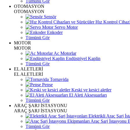
Tümünü Gör
OTOMASYON
OTOMASYON
Sensör
Hız Kontrol Cihazl
Servo Motor
Enkoder
Tümünü Gör
MOTOR
MOTOR
Ac Motorlar
Endüstriyel Kaplin
Tümünü Gör
EL ALETLERİ
EL ALETLERİ
Tornavida
Pense
Keski ve kesici aletler
El Aleti Aksesuarları
Tümünü Gör
ARAÇ ŞARJ İSTASYONU
ARAÇ ŞARJ İSTASYONU
Elektrikli Araç Şarj İst
Araç Şarj İstasyonu 
Tümünü Gör