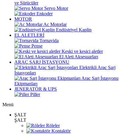
ve Sürücüler
Servo Motor
Enkoder
MOTOR
Ac Motorlar
Endüstriyel Kaplin
EL ALETLERİ
Tornavida
Pense
Keski ve kesici aletler
El Aleti Aksesuarları
ARAÇ ŞARJ İSTASYONU
Elektrikli Araç Şarj
İstasyonları
Araç Şarj İstasyonu
Ekipmanları
JENERATÖR & UPS
Piller
Menü
ŞALT
ŞALT
Röleler
Kontaktör