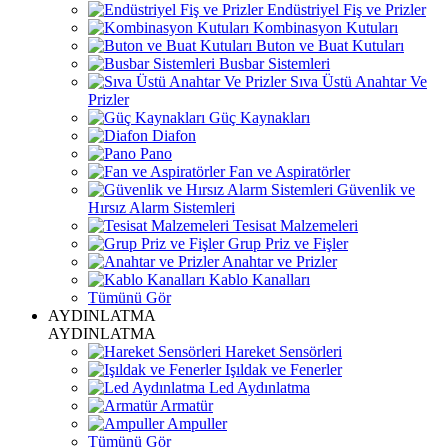
Endüstriyel Fiş ve Prizler
Kombinasyon Kutuları
Buton ve Buat Kutuları
Busbar Sistemleri
Sıva Üstü Anahtar Ve
Prizler
Güç Kaynakları
Diafon
Pano
Fan ve Aspiratörler
Güvenlik ve
Hırsız Alarm Sistemleri
Tesisat Malzemeleri
Grup Priz ve Fişler
Anahtar ve Prizler
Kablo Kanalları
Tümünü Gör
AYDINLATMA
AYDINLATMA
Hareket Sensörleri
Işıldak ve Fenerler
Led Aydınlatma
Armatür
Ampuller
Tümünü Gör