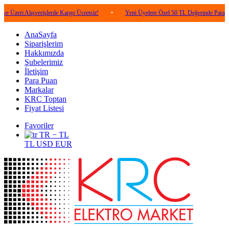
lışverişlerde Kargo Ücretsiz!
•
Yeni Üyelere Özel 50 TL Değerinde Para Puan!
•
AnaSayfa
Siparişlerim
Hakkımızda
Şubelerimiz
İletişim
Para Puan
Markalar
KRC Toptan
Fiyat Listesi
Favoriler
TR − TL
TL
USD
EUR