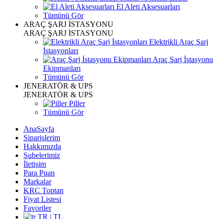
El Aleti Aksesuarları
Tümünü Gör
ARAÇ ŞARJ İSTASYONU
ARAÇ ŞARJ İSTASYONU
Elektrikli Araç Şarj
İstasyonları
Araç Şarj İstasyonu
Ekipmanları
Tümünü Gör
JENERATÖR & UPS
JENERATÖR & UPS
Piller
Tümünü Gör
AnaSayfa
Siparişlerim
Hakkımızda
Şubelerimiz
İletişim
Para Puan
Markalar
KRC Toptan
Fiyat Listesi
Favoriler
TR | TL