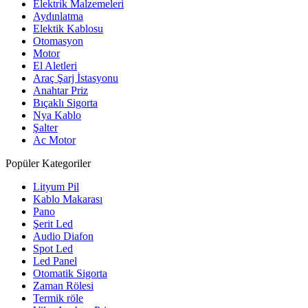
Elektrik Malzemeleri
Aydınlatma
Elektik Kablosu
Otomasyon
Motor
El Aletleri
Araç Şarj İstasyonu
Anahtar Priz
Bıçaklı Sigorta
Nya Kablo
Şalter
Ac Motor
Popüler Kategoriler
Lityum Pil
Kablo Makarası
Pano
Şerit Led
Audio Diafon
Spot Led
Led Panel
Otomatik Sigorta
Zaman Rölesi
Termik röle