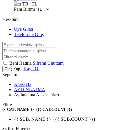
TR | TL
Para Birimi
Hesabım
Üye Girişi
Telefon İle Giriş
Beni Hatırla
Şifremi Unuttum
Kayıt Ol
Giriş Yap
Sepetim
Anasayfa
AYDINLATMA
Aydınlatma Aksesuarları
Filtre
{{ CAT. NAME }}
({{ CAT.COUNT }})
{{ SUB. NAME }}
({{ SUB.COUNT }})
Seçilen Filtreler