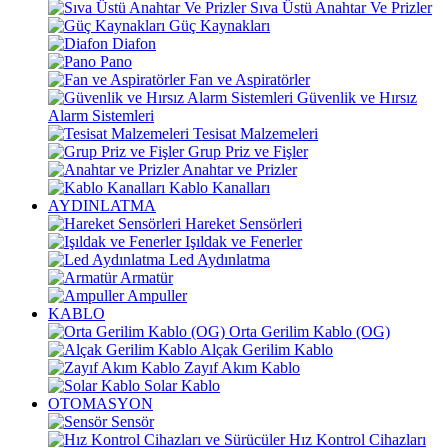
Sıva Üstü Anahtar Ve Prizler
Güç Kaynakları
Diafon
Pano
Fan ve Aspiratörler
Güvenlik ve Hırsız
Alarm Sistemleri
Tesisat Malzemeleri
Grup Priz ve Fişler
Anahtar ve Prizler
Kablo Kanalları
AYDINLATMA
Hareket Sensörleri
Işıldak ve Fenerler
Led Aydınlatma
Armatür
Ampuller
KABLO
Orta Gerilim Kablo (OG)
Alçak Gerilim Kablo
Zayıf Akım Kablo
Solar Kablo
OTOMASYON
Sensör
Hız Kontrol Cihazları