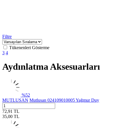
Filtre
Tükenenleri Gösterme
3
4
Aydınlatma Aksesuarları
%
52
MUTLUSAN
Mutlusan 024109010005 Yağmur Duy
72,91
TL
35,00
TL