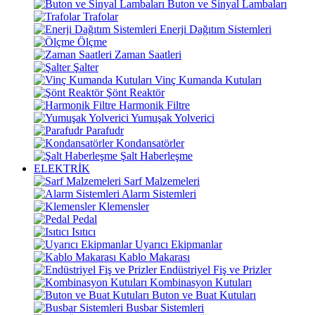
Buton ve Sinyal Lambaları
Trafolar
Enerji Dağıtım Sistemleri
Ölçme
Zaman Saatleri
Şalter
Vinç Kumanda Kutuları
Şönt Reaktör
Harmonik Filtre
Yumuşak Yolverici
Parafudr
Kondansatörler
Şalt Haberleşme
ELEKTRİK
Sarf Malzemeleri
Alarm Sistemleri
Klemensler
Pedal
Isıtıcı
Uyarıcı Ekipmanlar
Kablo Makarası
Endüstriyel Fiş ve Prizler
Kombinasyon Kutuları
Buton ve Buat Kutuları
Busbar Sistemleri