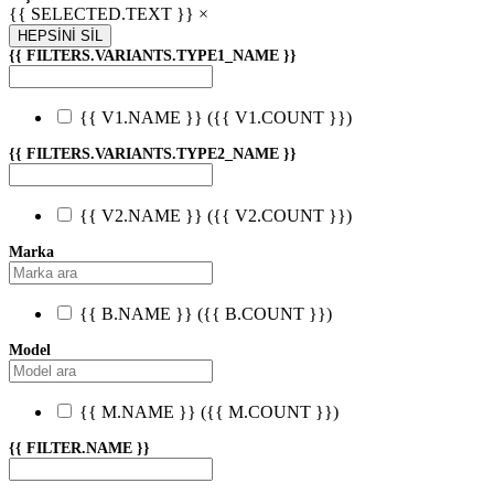
{{ SELECTED.TEXT }} ×
HEPSİNİ SİL
{{ FILTERS.VARIANTS.TYPE1_NAME }}
{{ V1.NAME }}
({{ V1.COUNT }})
{{ FILTERS.VARIANTS.TYPE2_NAME }}
{{ V2.NAME }}
({{ V2.COUNT }})
Marka
{{ B.NAME }}
({{ B.COUNT }})
Model
{{ M.NAME }}
({{ M.COUNT }})
{{ FILTER.NAME }}