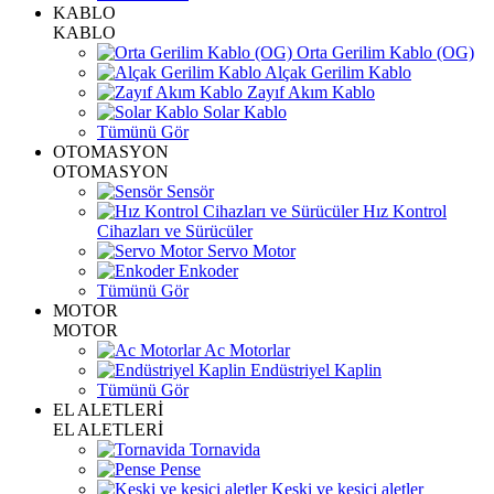
KABLO
KABLO
Orta Gerilim Kablo (OG)
Alçak Gerilim Kablo
Zayıf Akım Kablo
Solar Kablo
Tümünü Gör
OTOMASYON
OTOMASYON
Sensör
Hız Kontrol
Cihazları ve Sürücüler
Servo Motor
Enkoder
Tümünü Gör
MOTOR
MOTOR
Ac Motorlar
Endüstriyel Kaplin
Tümünü Gör
EL ALETLERİ
EL ALETLERİ
Tornavida
Pense
Keski ve kesici aletler