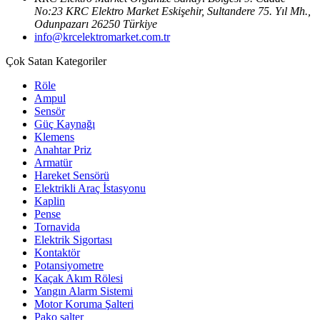
No:23 KRC Elektro Market Eskişehir, Sultandere 75. Yıl Mh.,
Odunpazarı 26250 Türkiye
info@krcelektromarket.com.tr
Çok Satan Kategoriler
Röle
Ampul
Sensör
Güç Kaynağı
Klemens
Anahtar Priz
Armatür
Hareket Sensörü
Elektrikli Araç İstasyonu
Kaplin
Pense
Tornavida
Elektrik Sigortası
Kontaktör
Potansiyometre
Kaçak Akım Rölesi
Yangın Alarm Sistemi
Motor Koruma Şalteri
Pako şalter