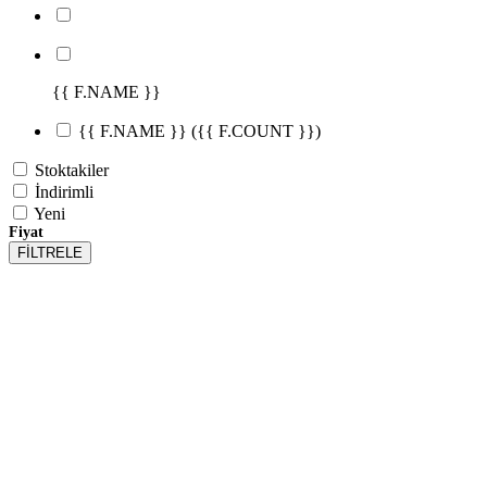
{{ F.NAME }}
{{ F.NAME }}
({{ F.COUNT }})
Stoktakiler
İndirimli
Yeni
Fiyat
FİLTRELE