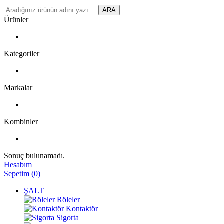
ARA
Ürünler
Kategoriler
Markalar
Kombinler
Sonuç bulunamadı.
Hesabım
Sepetim
(
0
)
ŞALT
Röleler
Kontaktör
Sigorta