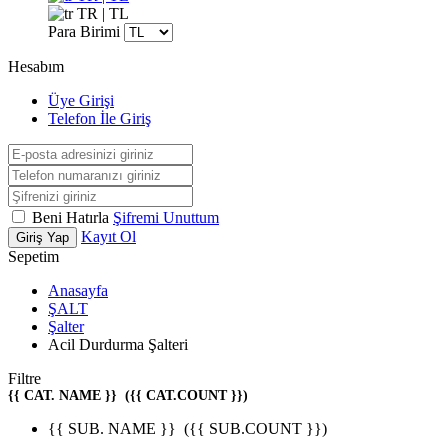
TR | TL
Para Birimi
Hesabım
Üye Girişi
Telefon İle Giriş
Beni Hatırla
Şifremi Unuttum
Kayıt Ol
Giriş Yap
Sepetim
Anasayfa
ŞALT
Şalter
Acil Durdurma Şalteri
Filtre
{{ CAT. NAME }}
({{ CAT.COUNT }})
{{ SUB. NAME }}
({{ SUB.COUNT }})