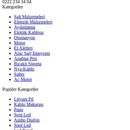
0222 234 34 04
Kategoriler
Şalt Malzemeleri
Elektrik Malzemeleri
Aydınlatma
Elektik Kablosu
Otomasyon
Motor
El Aletleri
Araç Şarj İstasyonu
Anahtar Priz
Bıçaklı Sigorta
Nya Kablo
Şalter
Ac Motor
Popüler Kategoriler
Lityum Pil
Kablo Makarası
Pano
Şerit Led
Audio Diafon
Spot Led