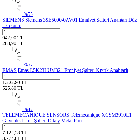
%
55
SIEMENS
Siemens 3SE5000-0AV01 Emniyet Şalteri Anahtarı Düz
l:75,6mm
642,00
TL
288,90
TL
%
57
EMAS
Emas L5K23LUM321 Emniyet Şalteri Kıvrık Anahtarlı
1.222,80
TL
525,80
TL
%
47
TELEMECANIQUE SENSORS
Telemecanique XCSM3910L1
Güvenlik Limit Şalteri Dikey Metal Pim
7.122,28
TL
3.774,81
TL