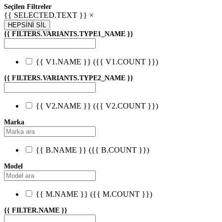
Seçilen Filtreler
{{ SELECTED.TEXT }} ×
HEPSİNİ SİL
{{ FILTERS.VARIANTS.TYPE1_NAME }}
{{ V1.NAME }}
({{ V1.COUNT }})
{{ FILTERS.VARIANTS.TYPE2_NAME }}
{{ V2.NAME }}
({{ V2.COUNT }})
Marka
{{ B.NAME }}
({{ B.COUNT }})
Model
{{ M.NAME }}
({{ M.COUNT }})
{{ FILTER.NAME }}