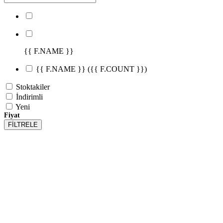
{{ F.NAME }}
{{ F.NAME }}
({{ F.COUNT }})
Stoktakiler
İndirimli
Yeni
Fiyat
FİLTRELE