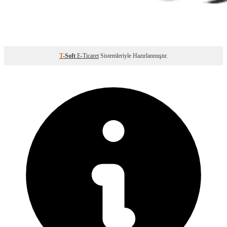
T
-Soft
E-Ticaret
Sistemleriyle Hazırlanmıştır.