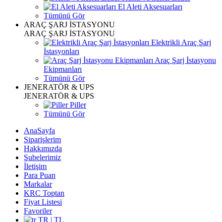
El Aleti Aksesuarları
Tümünü Gör
ARAÇ ŞARJ İSTASYONU
ARAÇ ŞARJ İSTASYONU
Elektrikli Araç Şarj
İstasyonları
Araç Şarj İstasyonu
Ekipmanları
Tümünü Gör
JENERATÖR & UPS
JENERATÖR & UPS
Piller
Tümünü Gör
AnaSayfa
Siparişlerim
Hakkımızda
Şubelerimiz
İletişim
Para Puan
Markalar
KRC Toptan
Fiyat Listesi
Favoriler
TR | TL