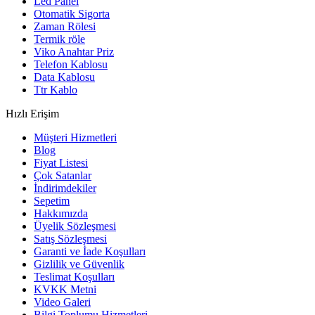
Led Panel
Otomatik Sigorta
Zaman Rölesi
Termik röle
Viko Anahtar Priz
Telefon Kablosu
Data Kablosu
Ttr Kablo
Hızlı Erişim
Müşteri Hizmetleri
Blog
Fiyat Listesi
Çok Satanlar
İndirimdekiler
Sepetim
Hakkımızda
Üyelik Sözleşmesi
Satış Sözleşmesi
Garanti ve İade Koşulları
Gizlilik ve Güvenlik
Teslimat Koşulları
KVKK Metni
Video Galeri
Bilgi Toplumu Hizmetleri