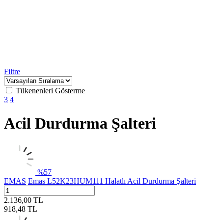
Filtre
Tükenenleri Gösterme
3
4
Acil Durdurma Şalteri
%
57
EMAS
Emas L52K23HUM111 Halatlı Acil Durdurma Şalteri
2.136,00
TL
918,48
TL