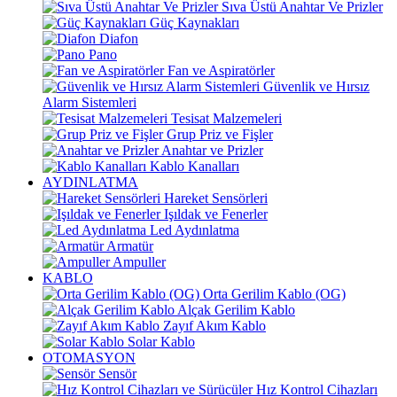
Sıva Üstü Anahtar Ve Prizler
Güç Kaynakları
Diafon
Pano
Fan ve Aspiratörler
Güvenlik ve Hırsız
Alarm Sistemleri
Tesisat Malzemeleri
Grup Priz ve Fişler
Anahtar ve Prizler
Kablo Kanalları
AYDINLATMA
Hareket Sensörleri
Işıldak ve Fenerler
Led Aydınlatma
Armatür
Ampuller
KABLO
Orta Gerilim Kablo (OG)
Alçak Gerilim Kablo
Zayıf Akım Kablo
Solar Kablo
OTOMASYON
Sensör
Hız Kontrol Cihazları