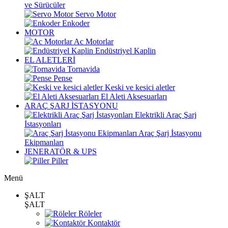
ve Sürücüler
Servo Motor
Enkoder
MOTOR
Ac Motorlar
Endüstriyel Kaplin
EL ALETLERİ
Tornavida
Pense
Keski ve kesici aletler
El Aleti Aksesuarları
ARAÇ ŞARJ İSTASYONU
Elektrikli Araç Şarj
İstasyonları
Araç Şarj İstasyonu
Ekipmanları
JENERATÖR & UPS
Piller
Menü
ŞALT
ŞALT
Röleler
Kontaktör