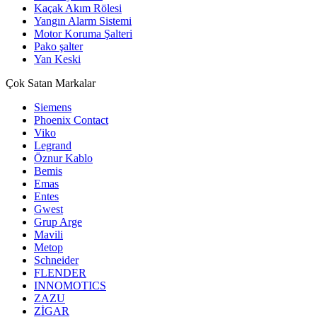
Kaçak Akım Rölesi
Yangın Alarm Sistemi
Motor Koruma Şalteri
Pako şalter
Yan Keski
Çok Satan Markalar
Siemens
Phoenix Contact
Viko
Legrand
Öznur Kablo
Bemis
Emas
Entes
Gwest
Grup Arge
Mavili
Metop
Schneider
FLENDER
INNOMOTICS
ZAZU
ZİGAR