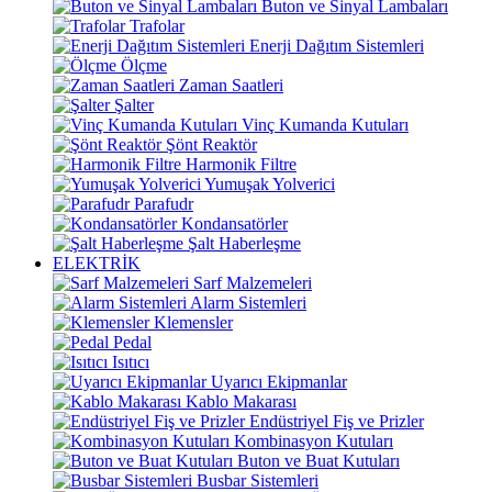
Buton ve Sinyal Lambaları
Trafolar
Enerji Dağıtım Sistemleri
Ölçme
Zaman Saatleri
Şalter
Vinç Kumanda Kutuları
Şönt Reaktör
Harmonik Filtre
Yumuşak Yolverici
Parafudr
Kondansatörler
Şalt Haberleşme
ELEKTRİK
Sarf Malzemeleri
Alarm Sistemleri
Klemensler
Pedal
Isıtıcı
Uyarıcı Ekipmanlar
Kablo Makarası
Endüstriyel Fiş ve Prizler
Kombinasyon Kutuları
Buton ve Buat Kutuları
Busbar Sistemleri