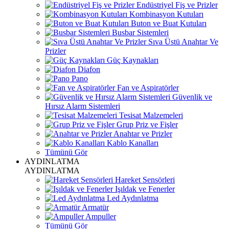
Endüstriyel Fiş ve Prizler
Kombinasyon Kutuları
Buton ve Buat Kutuları
Busbar Sistemleri
Sıva Üstü Anahtar Ve
Prizler
Güç Kaynakları
Diafon
Pano
Fan ve Aspiratörler
Güvenlik ve
Hırsız Alarm Sistemleri
Tesisat Malzemeleri
Grup Priz ve Fişler
Anahtar ve Prizler
Kablo Kanalları
Tümünü Gör
AYDINLATMA
AYDINLATMA
Hareket Sensörleri
Işıldak ve Fenerler
Led Aydınlatma
Armatür
Ampuller
Tümünü Gör