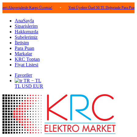
erişlerde Kargo Ücretsiz!
•
Yeni Üyelere Özel 50 TL Değerinde Para Puan!
•
AnaSayfa
Siparişlerim
Hakkımızda
Şubelerimiz
İletişim
Para Puan
Markalar
KRC Toptan
Fiyat Listesi
Favoriler
TR − TL
TL
USD
EUR