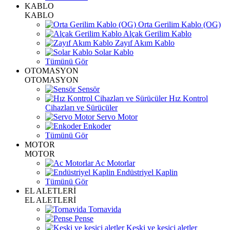
KABLO
KABLO
Orta Gerilim Kablo (OG)
Alçak Gerilim Kablo
Zayıf Akım Kablo
Solar Kablo
Tümünü Gör
OTOMASYON
OTOMASYON
Sensör
Hız Kontrol
Cihazları ve Sürücüler
Servo Motor
Enkoder
Tümünü Gör
MOTOR
MOTOR
Ac Motorlar
Endüstriyel Kaplin
Tümünü Gör
EL ALETLERİ
EL ALETLERİ
Tornavida
Pense
Keski ve kesici aletler