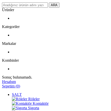
ARA
Ürünler
Kategoriler
Markalar
Kombinler
Sonuç bulunamadı.
Hesabım
Sepetim
(
0
)
ŞALT
Röleler
Kontaktör
Sigorta