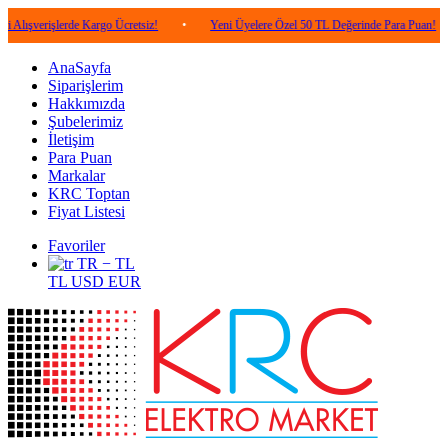
şlerde Kargo Ücretsiz!
•
Yeni Üyelere Özel 50 TL Değerinde Para Puan!
•
5.
AnaSayfa
Siparişlerim
Hakkımızda
Şubelerimiz
İletişim
Para Puan
Markalar
KRC Toptan
Fiyat Listesi
Favoriler
TR − TL
TL
USD
EUR