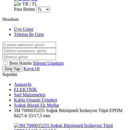
TR | TL
Para Birimi
Hesabım
Üye Girişi
Telefon İle Giriş
Beni Hatırla
Şifremi Unuttum
Kayıt Ol
Giriş Yap
Sepetim
Anasayfa
ELEKTRİK
Sarf Malzemeleri
Kablo Onarım Ürünleri
Soğuk Büzgü Ek Muflar
3M 7000035255 Soğuk Büzüşmeli İzolasyon Tüpü EPDM
8427-6 33/17,5 mm