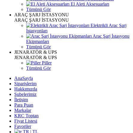
El Aleti Aksesuarları
Tümünü Gör
ARAÇ ŞARJ İSTASYONU
ARAÇ ŞARJ İSTASYONU
Elektrikli Araç Şarj
İstasyonları
Araç Şarj İstasyonu
Ekipmanları
Tümünü Gör
JENARATÖR & UPS
JENARATÖR & UPS
Piller
Tümünü Gör
AnaSayfa
Siparişlerim
Hakkımızda
Şubelerimiz
İletişim
Para Puan
Markalar
KRC Toptan
Fiyat Listesi
Favoriler
TR | TL