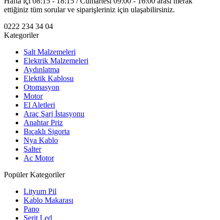
Hafta içi 08:15 - 18:15 / Cumartesi 09:00 - 16:00 arası merak
ettiğiniz tüm sorular ve siparişleriniz için ulaşabilirsiniz.
0222 234 34 04
Kategoriler
Şalt Malzemeleri
Elektrik Malzemeleri
Aydınlatma
Elektik Kablosu
Otomasyon
Motor
El Aletleri
Araç Şarj İstasyonu
Anahtar Priz
Bıçaklı Sigorta
Nya Kablo
Şalter
Ac Motor
Popüler Kategoriler
Lityum Pil
Kablo Makarası
Pano
Şerit Led