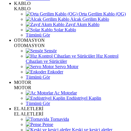
KABLO
KABLO
Orta Gerilim Kablo (OG)
Alçak Gerilim Kablo
Zayıf Akım Kablo
Solar Kablo
Tümünü Gör
OTOMASYON
OTOMASYON
Sensör
Hız Kontrol
Cihazları ve Sürücüler
Servo Motor
Enkoder
Tümünü Gör
MOTOR
MOTOR
Ac Motorlar
Endüstriyel Kaplin
Tümünü Gör
EL ALETLERİ
EL ALETLERİ
Tornavida
Pense
Keski ve kesici aletler