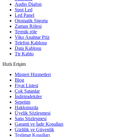
Audio Diafon
Spot Led
Led Panel
Otomatik Sigorta
Zaman Rölesi
Termik röle
Viko Anahtar Priz
Telefon Kablosu
Data Kablosu
Ttr Kablo
Hızlı Erişim
Müşteri Hizmetleri
Blog
Fiyat Listesi
Çok Satanlar
İndirimdekiler
Sepetim
Hakkımızda
Üyelik Sözleşmesi
Satış Sözleşmesi
Garanti ve İade Koşulları
Gizlilik ve Güvenlik
Teslimat Koşulları