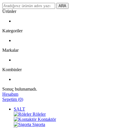
ARA
Ürünler
Kategoriler
Markalar
Kombinler
Sonuç bulunamadı.
Hesabım
Sepetim
(
0
)
ŞALT
Röleler
Kontaktör
Sigorta