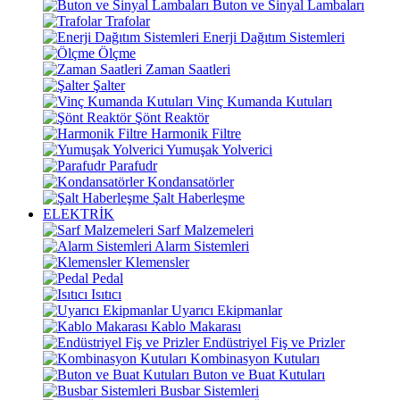
Buton ve Sinyal Lambaları
Trafolar
Enerji Dağıtım Sistemleri
Ölçme
Zaman Saatleri
Şalter
Vinç Kumanda Kutuları
Şönt Reaktör
Harmonik Filtre
Yumuşak Yolverici
Parafudr
Kondansatörler
Şalt Haberleşme
ELEKTRİK
Sarf Malzemeleri
Alarm Sistemleri
Klemensler
Pedal
Isıtıcı
Uyarıcı Ekipmanlar
Kablo Makarası
Endüstriyel Fiş ve Prizler
Kombinasyon Kutuları
Buton ve Buat Kutuları
Busbar Sistemleri