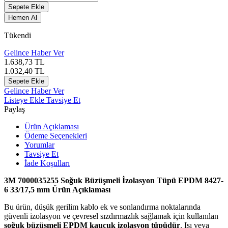
Sepete Ekle
Hemen Al
Tükendi
Gelince Haber Ver
1.638,73
TL
1.032,40
TL
Sepete Ekle
Gelince Haber Ver
Listeye Ekle
Tavsiye Et
Paylaş
Ürün Açıklaması
Ödeme Seçenekleri
Yorumlar
Tavsiye Et
İade Koşulları
3M 7000035255 Soğuk Büzüşmeli İzolasyon Tüpü EPDM 8427-
6 33/17,5 mm Ürün Açıklaması
Bu ürün, düşük gerilim kablo ek ve sonlandırma noktalarında
güvenli izolasyon ve çevresel sızdırmazlık sağlamak için kullanılan
soğuk büzüşmeli EPDM kauçuk izolasyon tüpüdür
. Isı veya