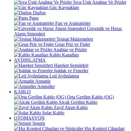
Sıva Üstü Anahtar Ve Prizler
Güç Kaynakları
Diafon
Pano
Fan ve Aspiratörler
Güvenlik ve Hırsız
Alarm Sistemleri
Tesisat Malzemeleri
Grup Priz ve Fişler
Anahtar ve Prizler
Kablo Kanalları
AYDINLATMA
Hareket Sensörleri
Işıldak ve Fenerler
Led Aydınlatma
Armatür
Ampuller
KABLO
Orta Gerilim Kablo (OG)
Alçak Gerilim Kablo
Zayıf Akım Kablo
Solar Kablo
OTOMASYON
Sensör
Hız Kontrol Cihazları