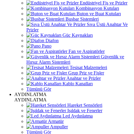
Endüstriyel Fiş ve Prizler
Kombinasyon Kutuları
Buton ve Buat Kutuları
Busbar Sistemleri
Sıva Üstü Anahtar Ve
Prizler
Güç Kaynakları
Diafon
Pano
Fan ve Aspiratörler
Güvenlik ve
Hırsız Alarm Sistemleri
Tesisat Malzemeleri
Grup Priz ve Fişler
Anahtar ve Prizler
Kablo Kanalları
Tümünü Gör
AYDINLATMA
AYDINLATMA
Hareket Sensörleri
Işıldak ve Fenerler
Led Aydınlatma
Armatür
Ampuller
Tümünü Gör