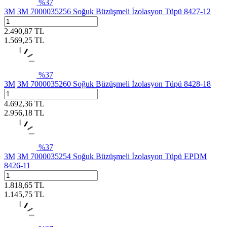
%
37
3M
3M 7000035256 Soğuk Büzüşmeli İzolasyon Tüpü 8427-12
2.490,87
TL
1.569,25
TL
%
37
3M
3M 7000035260 Soğuk Büzüşmeli İzolasyon Tüpü 8428-18
4.692,36
TL
2.956,18
TL
%
37
3M
3M 7000035254 Soğuk Büzüşmeli İzolasyon Tüpü EPDM
8426-11
1.818,65
TL
1.145,75
TL