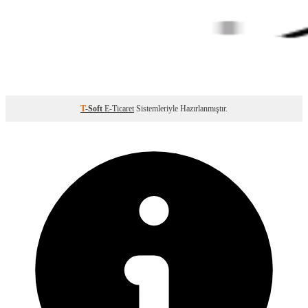
T
-Soft
E-Ticaret
Sistemleriyle Hazırlanmıştır.