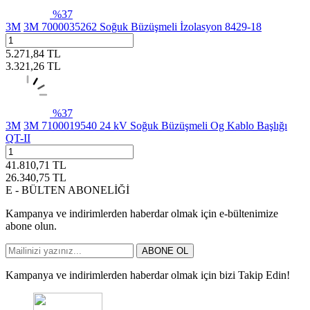
%
37
3M
3M 7000035262 Soğuk Büzüşmeli İzolasyon 8429-18
5.271,84
TL
3.321,26
TL
%
37
3M
3M 7100019540 24 kV Soğuk Büzüşmeli Og Kablo Başlığı
QT-II
41.810,71
TL
26.340,75
TL
E - BÜLTEN ABONELİĞİ
Kampanya ve indirimlerden haberdar olmak için e-bültenimize
abone olun.
ABONE OL
Kampanya ve indirimlerden haberdar olmak için bizi Takip Edin!