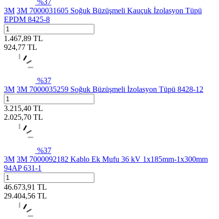
%
37
3M
3M 7000031605 Soğuk Büzüşmeli Kauçuk İzolasyon Tüpü
EPDM 8425-8
1.467,89
TL
924,77
TL
%
37
3M
3M 7000035259 Soğuk Büzüşmeli İzolasyon Tüpü 8428-12
3.215,40
TL
2.025,70
TL
%
37
3M
3M 7000092182 Kablo Ek Mufu 36 kV 1x185mm-1x300mm
94AP 631-1
46.673,91
TL
29.404,56
TL