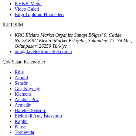
KVKK Metni
Video Galeri
Bilgi Toplumu Hizmetleri
İLETİŞİM
KRC Elektro Market Organize Sanayi Bölgesi 9. Cadde
No:23 KRC Elektro Market Eskişehir, Sultandere 75. Yıl Mh.,
Odunpazarı 26250 Türkiye
info@krcelektromarket.com.tr
Çok Satan Kategoriler
Röle
Ampul
Sensör
Güç Kaynağı
Klemens
Anahtar Priz
Armatür
Hareket Sensörü
Elektrikli Araç İstasyonu
Kaplin
Pense
Tornavida