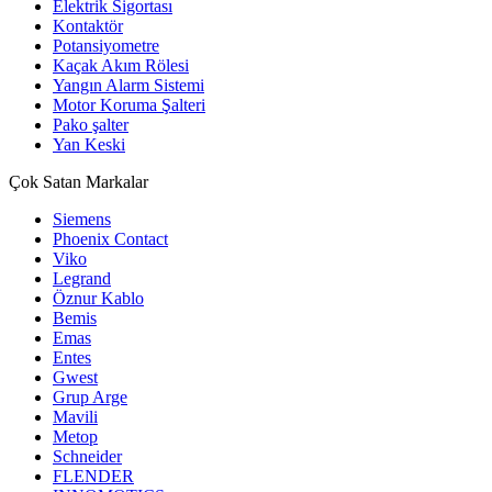
Elektrik Sigortası
Kontaktör
Potansiyometre
Kaçak Akım Rölesi
Yangın Alarm Sistemi
Motor Koruma Şalteri
Pako şalter
Yan Keski
Çok Satan Markalar
Siemens
Phoenix Contact
Viko
Legrand
Öznur Kablo
Bemis
Emas
Entes
Gwest
Grup Arge
Mavili
Metop
Schneider
FLENDER