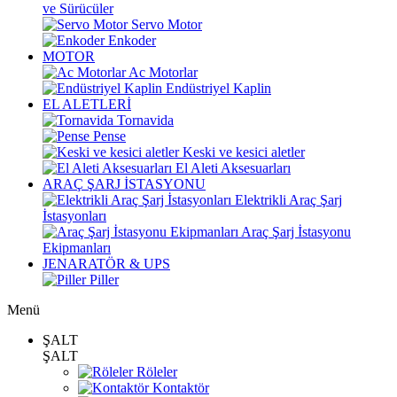
ve Sürücüler
Servo Motor
Enkoder
MOTOR
Ac Motorlar
Endüstriyel Kaplin
EL ALETLERİ
Tornavida
Pense
Keski ve kesici aletler
El Aleti Aksesuarları
ARAÇ ŞARJ İSTASYONU
Elektrikli Araç Şarj
İstasyonları
Araç Şarj İstasyonu
Ekipmanları
JENARATÖR & UPS
Piller
Menü
ŞALT
ŞALT
Röleler
Kontaktör